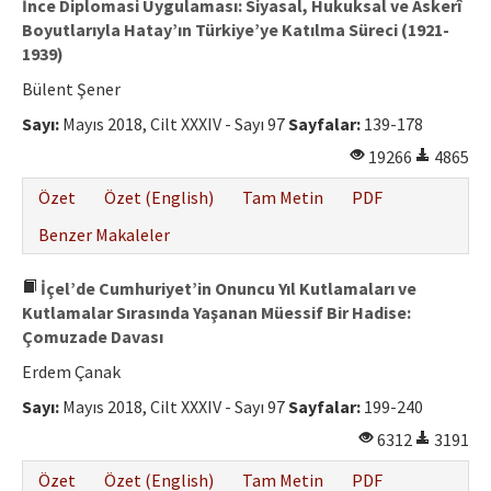
İnce Diplomasi Uygulaması: Siyasal, Hukuksal ve Askerî
Boyutlarıyla Hatay’ın Türkiye’ye Katılma Süreci (1921-
1939)
Bülent Şener
Sayı:
Mayıs 2018, Cilt XXXIV - Sayı 97
Sayfalar:
139-178
19266
4865
Özet
Özet (English)
Tam Metin
PDF
Benzer Makaleler
İçel’de Cumhuriyet’in Onuncu Yıl Kutlamaları ve
Kutlamalar Sırasında Yaşanan Müessif Bir Hadise:
Çomuzade Davası
Erdem Çanak
Sayı:
Mayıs 2018, Cilt XXXIV - Sayı 97
Sayfalar:
199-240
6312
3191
Özet
Özet (English)
Tam Metin
PDF