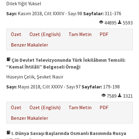
Dilek Yiğit Yüksel
Sayı:
Kasım 2018, Cilt XXXIV - Sayı 98
Sayfalar:
311-376
44895
5593
Özet
Özet (English)
Tam Metin
PDF
Benzer Makaleler
Çin Devlet Televizyonunda Türk İnkilâbının Temsili:
“Kemal İhtilâli” Belgeseli Örneği
Hüseyin Çelik, Şevket Nasir
Sayı:
Mayıs 2018, Cilt XXXIV - Sayı 97
Sayfalar:
179-198
7589
3321
Özet
Özet (English)
Tam Metin
PDF
Benzer Makaleler
I. Dünya Savaşı Başlarında Osmanlı Basınında Rusya