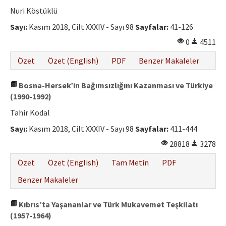
Etik İlkeler
Nuri Köstüklü
Yazar Rehberi
Sayı:
Kasım 2018, Cilt XXXIV - Sayı 98
Sayfalar:
41-126
0
4511
Hakem Rehberi
Özet
Özet (English)
PDF
Benzer Makaleler
İletişim
Bosna-Hersek’in Bağımsızlığını Kazanması ve Türkiye
(1990-1992)
Tahir Kodal
Sayı:
Kasım 2018, Cilt XXXIV - Sayı 98
Sayfalar:
411-444
28818
3278
Özet
Özet (English)
Tam Metin
PDF
Benzer Makaleler
Kıbrıs’ta Yaşananlar ve Türk Mukavemet Teşkilatı
(1957-1964)