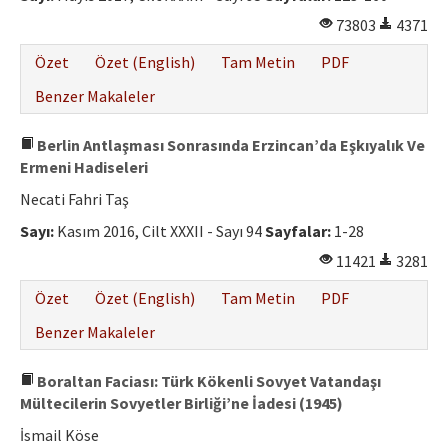
73803
4371
Özet
Özet (English)
Tam Metin
PDF
Benzer Makaleler
Berlin Antlaşması Sonrasında Erzincan’da Eşkıyalık Ve
Ermeni Hadiseleri
Necati Fahri Taş
Sayı:
Kasım 2016, Cilt XXXII - Sayı 94
Sayfalar:
1-28
11421
3281
Özet
Özet (English)
Tam Metin
PDF
Benzer Makaleler
Boraltan Faciası: Türk Kökenli Sovyet Vatandaşı
Mültecilerin Sovyetler Birliği’ne İadesi (1945)
İsmail Köse