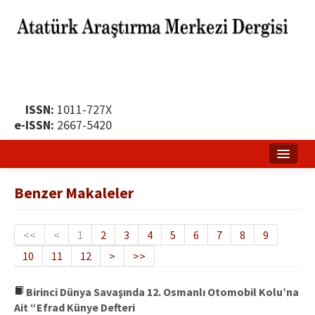
ISSN:
1011-727X
e-ISSN:
2667-5420
Ana Sayfa
Benzer Makaleler
Hakkında
Yayın Politikası
<<
<
1
2
3
4
5
6
7
8
9
10
11
12
>
>>
Dergi Kurulları
Yayın İlkeleri
Birinci Dünya Savaşında 12. Osmanlı Otomobil Kolu’na
Ait “Efrad Künye Defteri