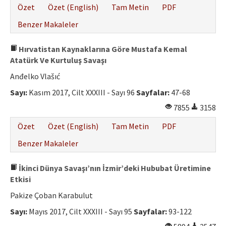
Özet
Özet (English)
Tam Metin
PDF
Benzer Makaleler
Hırvatistan Kaynaklarına Göre Mustafa Kemal
Atatürk Ve Kurtuluş Savaşı
Anđelko Vlašıć
Sayı:
Kasım 2017, Cilt XXXIII - Sayı 96
Sayfalar:
47-68
7855
3158
Özet
Özet (English)
Tam Metin
PDF
Benzer Makaleler
İkinci Dünya Savaşı’nın İzmir’deki Hububat Üretimine
Etkisi
Pakize Çoban Karabulut
Sayı:
Mayıs 2017, Cilt XXXIII - Sayı 95
Sayfalar:
93-122