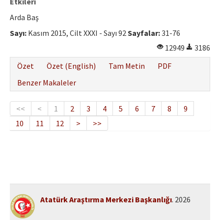
Etkileri
Arda Baş
Sayı:
Kasım 2015, Cilt XXXI - Sayı 92
Sayfalar:
31-76
12949
3186
Özet
Özet (English)
Tam Metin
PDF
Benzer Makaleler
<<
<
1
2
3
4
5
6
7
8
9
10
11
12
>
>>
Atatürk Araştırma Merkezi Başkanlığı
. 2026