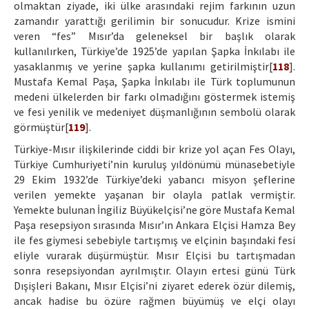
olmaktan ziyade, iki ülke arasındaki rejim farkının uzun
zamandır yarattığı gerilimin bir sonucudur. Krize ismini
veren “fes” Mısır’da geleneksel bir başlık olarak
kullanılırken, Türkiye’de 1925’de yapılan Şapka İnkılabı ile
yasaklanmış ve yerine şapka kullanımı getirilmiştir[
118
].
Mustafa Kemal Paşa, Şapka İnkılabı ile Türk toplumunun
medeni ülkelerden bir farkı olmadığını göstermek istemiş
ve fesi yenilik ve medeniyet düşmanlığının sembolü olarak
görmüştür[
119
].
Türkiye-Mısır ilişkilerinde ciddi bir krize yol açan Fes Olayı,
Türkiye Cumhuriyeti’nin kuruluş yıldönümü münasebetiyle
29 Ekim 1932’de Türkiye’deki yabancı misyon şeflerine
verilen yemekte yaşanan bir olayla patlak vermiştir.
Yemekte bulunan İngiliz Büyükelçisi’ne göre Mustafa Kemal
Paşa resepsiyon sırasında Mısır’ın Ankara Elçisi Hamza Bey
ile fes giymesi sebebiyle tartışmış ve elçinin başındaki fesi
eliyle vurarak düşürmüştür. Mısır Elçisi bu tartışmadan
sonra resepsiyondan ayrılmıştır. Olayın ertesi günü Türk
Dışişleri Bakanı, Mısır Elçisi’ni ziyaret ederek özür dilemiş,
ancak hadise bu özüre rağmen büyümüş ve elçi olayı