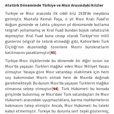
Atatürk Döneminde Türkiye ve Mısır Arasındaki Krizler
Türkiye ve Mısır arasında ilk ciddi kriz 1928’de meydana
gelmiştir. Mustafa Kemal Paşa, o yıl Mısır Kralı Fuad’ın
doğum gününde ve tahta çıkışının yıl dönümünde kutlama
telgrafı yollamamış ve Kral Fuad bundan büyük rahatsızlık
duymuştur. Kral Fuad buna cevap olarak Türkiye’nin millî
günlerini telgraf ile tebrik etmediği gibi, Kahire’deki Türk
Elçiliği’nin düzenlediği törenlere Mısırlı bürokratların
katılmasını yasaklamıştır[
93
].
Türkiye-Mısır ilişkilerinde bu dönemde bir diğer sorun ise
Mısır’da yaşayan Türkleri mağdur eden Mısır Milliyet Yasası
olmuştur. Yasaya göre Mısır vatandaşı olabilmek için hem
soy bakımından Mısırlı olmak hem de Mısırda doğmak
gerekmekteydi. Bu durum Mısır’da yaşayan Türklerin mağdur
olmasına sebep olmuştur[
94
]. Türk Hükümeti bu konuda
girişimde bulunmuş ve Mısır’daki Türk vatandaşları ile Mısır
Hükümeti arasındaki uyuşmazlıklara, karma mahkemelerin
bakmasını talep etmiştir. Ancak, Mısır Hükümeti bu talebi
kabul etmemiştir. Türkiye bu duruma sert tepki göstermiş;