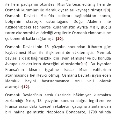
ile hem padişahın otoritesi Mısır’da tesis edilmiş hem de
Osmanlı kurumları ile Memluk yasaları kaynaştırılmıştır[
9
].
Osmanlı Devleti Mısır’da istikrarı sağladıktan sonra,
bölgenin stratejik üstünlüğünü Doğu Akdeniz ile
Kızıldeniz’deki fetihlerde kullanmıştır. Ayrıca Mısır, güçlü
tarım ekonomisi ve ödediği vergilerle Osmanlı ekonomisine
çok önemli katkı sağlamıştır[
10
].
Osmanlı Devleti’nin 18. yüzyılın sonundan itibaren güç
kaybetmesi Mısır ile ilişkilerini de etkilemiştir. Memluk
beyleri sık sık bağımsızlık için isyan etmişler ve bu konuda
Avrupalı devletlerin desteğini almışlardır[
11
]. Bu isyanlar
Fransa’nın Mısır’ı işgaline kadar Mısır valilerinin
atanmasında belirleyici olmuş, Osmanlı Devleti isyan eden
Memluk beyini bastıramayınca onu vali olarak
atamıştır[
12
].
Osmanlı Devleti’nin artık üzerinde hâkimiyet kurmakta
zorlandığı Mısır, 18. yüzyılın sonuna doğru İngiltere ve
Fransa arasındaki küresel rekabetin çatışma alanlarından
biri haline gelmiştir. Napoleon Bonaparte, 1798 yılında