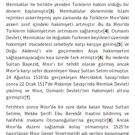
Memluklar ile birlikte yeniden Türklerin hakim olduğu bir
dönem başlamıştır[
3
]. Memluklular döneminde İslam
rejimleri askerileşmiş aynı zamanda da Türklerin Mısır’daki
askeri sınıf içindeki hakimiyeti artmıştır. Bu da Mısır’da
Türklerin hâkimiyetinin artmasını sağlamıştır[
4
]. Osmanlı
Devleti, Memluklar ile doğudaki Türkmen beylikleri üzerinde
hakimiyet mücadelesi sebebiyle karşı karşıya gelmiş[
5
] ve
Doğu Akdeniz’i ele geçirmeden Asya hakimiyetini
sağlayamayacağını kısa sürede fark etmiştir[
6
]. Bu nedenle
Sultan Bayezid, Mısır’ı bir tehdit olarak görmüş ancak
Mısır’a karşı sefer düzenleyen Yavuz Sultan Selim olmuştur.
24 Ağustos 1516’da gerçekleşen Mercidabık Savaşı’ndan
sonra 22 Ocak 1517’de Ridaniye Savaşı’nda Memluk Devleti
yıkılmış ve Mısır, Osmanlı Devleti’nin hakimiyeti altına
girmiştir[
7
].
Fetihten sonra Mısır’da bir süre daha kalan Yavuz Sultan
Selime, Mekke Şerifi Ebu Berekât itaatini bildirmiş ve
halifelik makamı Osmanoğulları’na geçmiştir[
8
]. Ancak
Mısır’da düzeni sağlamak kolay olmamıştır. 1525’te
hazırlanan Mısır Genel Yönetmeliği adı verilen kanunname