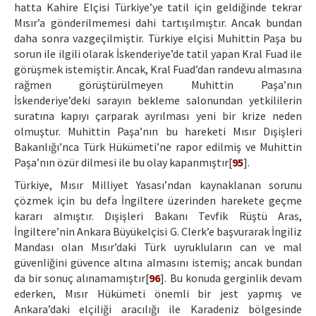
hatta Kahire Elçisi Türkiye’ye tatil için geldiğinde tekrar
Mısır’a gönderilmemesi dahi tartışılmıştır. Ancak bundan
daha sonra vazgeçilmiştir. Türkiye elçisi Muhittin Paşa bu
sorun ile ilgili olarak İskenderiye’de tatil yapan Kral Fuad ile
görüşmek istemiştir. Ancak, Kral Fuad’dan randevu almasına
rağmen görüştürülmeyen Muhittin Paşa’nın
İskenderiye’deki sarayın bekleme salonundan yetkililerin
suratına kapıyı çarparak ayrılması yeni bir krize neden
olmuştur. Muhittin Paşa’nın bu hareketi Mısır Dışişleri
Bakanlığı’nca Türk Hükümeti’ne rapor edilmiş ve Muhittin
Paşa’nın özür dilmesi ile bu olay kapanmıştır[
95
].
Türkiye, Mısır Milliyet Yasası’ndan kaynaklanan sorunu
çözmek için bu defa İngiltere üzerinden harekete geçme
kararı almıştır. Dışişleri Bakanı Tevfik Rüştü Aras,
İngiltere’nin Ankara Büyükelçisi G. Clerk’e başvurarak İngiliz
Mandası olan Mısır’daki Türk uyrukluların can ve mal
güvenliğini güvence altına almasını istemiş; ancak bundan
da bir sonuç alınamamıştır[
96
]. Bu konuda gerginlik devam
ederken, Mısır Hükümeti önemli bir jest yapmış ve
Ankara’daki elçiliği aracılığı ile Karadeniz bölgesinde