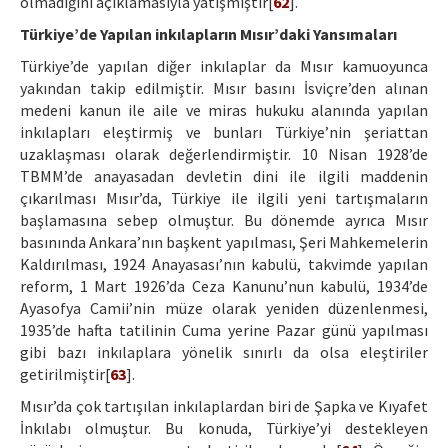
olmadığını açıklamasıyla yatışmıştır[
62
].
Türkiye’de Yapılan inkılapların Mısır’daki Yansımaları
Türkiye’de yapılan diğer inkılaplar da Mısır kamuoyunca
yakından takip edilmiştir. Mısır basını İsviçre’den alınan
medeni kanun ile aile ve miras hukuku alanında yapılan
inkılapları eleştirmiş ve bunları Türkiye’nin şeriattan
uzaklaşması olarak değerlendirmiştir. 10 Nisan 1928’de
TBMM’de anayasadan devletin dini ile ilgili maddenin
çıkarılması Mısır’da, Türkiye ile ilgili yeni tartışmaların
başlamasına sebep olmuştur. Bu dönemde ayrıca Mısır
basınında Ankara’nın başkent yapılması, Şeri Mahkemelerin
Kaldırılması, 1924 Anayasası’nın kabulü, takvimde yapılan
reform, 1 Mart 1926’da Ceza Kanunu’nun kabulü, 1934’de
Ayasofya Camii’nin müze olarak yeniden düzenlenmesi,
1935’de hafta tatilinin Cuma yerine Pazar günü yapılması
gibi bazı inkılaplara yönelik sınırlı da olsa eleştiriler
getirilmiştir[
63
].
Mısır’da çok tartışılan inkılaplardan biri de Şapka ve Kıyafet
İnkılabı olmuştur. Bu konuda, Türkiye’yi destekleyen