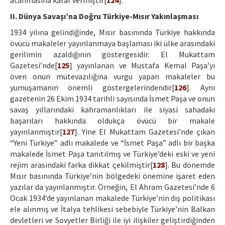
atanmasına karar vermiştir[
124
].
II. Dünya Savaşı’na Doğru Türkiye-Mısır Yakınlaşması
1934 yılına gelindiğinde, Mısır basınında Türkiye hakkında
övücü makaleler yayınlanmaya başlaması iki ülke arasındaki
gerilimin azaldığının göstergesidir. El Mukattam
Gazetesi’nde[
125
] yayınlanan ve Mustafa Kemal Paşa’yı
öven onun mütevazılığına vurgu yapan makaleler bu
yumuşamanın önemli göstergelerindendir[
126
]. Aynı
gazetenin 26 Ekim 1934 tarihli sayısında İsmet Paşa ve onun
savaş yıllarındaki kahramanlıkları ile siyasi sahadaki
başarıları hakkında oldukça övücü bir makale
yayınlanmıştır[
127
]. Yine El Mukattam Gazetesi’nde çıkan
“Yeni Türkiye” adlı makalede ve “İsmet Paşa” adlı bir başka
makalede İsmet Paşa tanıtılmış ve Türkiye’deki eski ve yeni
rejim arasındaki farka dikkat çekilmiştir[
128
]. Bu dönemde
Mısır basınında Türkiye’nin bölgedeki önemine işaret eden
yazılar da yayınlanmıştır. Örneğin, El Ahram Gazetesi’nde 6
Ocak 1934’de yayınlanan makalede Türkiye’nin dış politikası
ele alınmış ve İtalya tehlikesi sebebiyle Türkiye’nin Balkan
devletleri ve Sovyetler Birliği ile iyi ilişkiler geliştirdiğinden