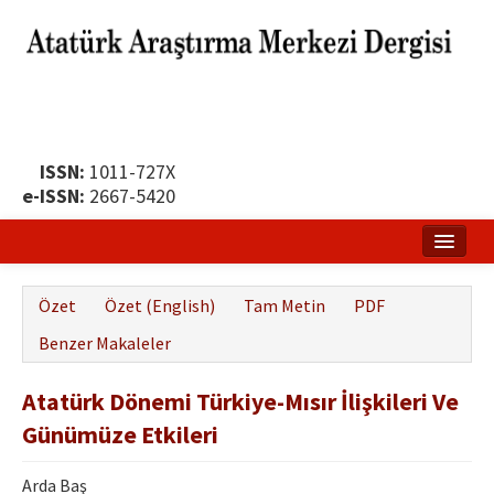
ISSN:
1011-727X
e-ISSN:
2667-5420
Ana Sayfa
Özet
Özet (English)
Tam Metin
PDF
Hakkında
Benzer Makaleler
Yayın Politikası
Atatürk Dönemi Türkiye-Mısır İlişkileri Ve
Dergi Kurulları
Günümüze Etkileri
Yayın İlkeleri
Arda Baş