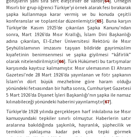
görüşlerin yanı sıra sert eleştiriler de vardır[
64
]. Örneğin
Mısırlı bir grup öğrenci Türkiye’yi örnek alarak fesi bırakarak
şapka kullanmaya karar vermiş ve bu konuda çeşitli
konferanslar ve toplantılar düzenlemiştir[
65
]. Buna karşın
Türkiye’de Kasım 1925’de çıkarılan Şapka Kanunu’ndan
sonra, Mart 1926’da Mısır Krallığı, İslam Dini Başkanlığı
adına çıkarılan, El-Ezher Üniversitesi Rektörü ile Mısır
Şeyhülislamının imzasını taşıyan bildiride gayrimüslim
kıyafetinin benimsenmesi ve şapka giyilmesi “kâfirlik”
olarak nitelendirilmiştir[
66
]. Türk Hükümeti bu tartışmalar
karşısında kayıtsız kalmamıştır. Mısır ulemasının El Ahram
Gazetesi’nde 28 Mart 1926’da yayınlanan ve fötr şapkanın
İslam’ın dört büyük mezhebine göre haram olduğu
yönündeki fetvasından bir hafta sonra, Cumhuriyet Gazetesi
5 Mart 1926’da Diyanet İşleri Başkanlığı’nın şapka ile namaz
kılınabileceği yönündeki haberini yayınlamıştır[
67
].
Türkiye’de 1928 yılında gerçekleşen harf inkılabına ise Mısır
kamuoyundaki tepkiler sınırlı olmuştur. Haberlerin satır
aralarına bakıldığında şaşkınlık, hayranlık, şüphecilik ve
temkinli yaklaşıma kadar pek çok tepki görmek