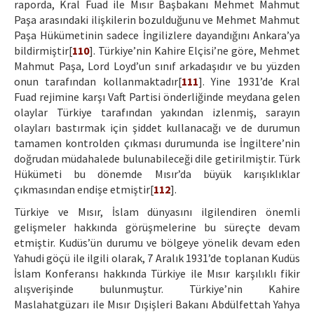
raporda, Kral Fuad ile Mısır Başbakanı Mehmet Mahmut
Paşa arasındaki ilişkilerin bozulduğunu ve Mehmet Mahmut
Paşa Hükümetinin sadece İngilizlere dayandığını Ankara’ya
bildirmiştir[
110
]. Türkiye’nin Kahire Elçisi’ne göre, Mehmet
Mahmut Paşa, Lord Loyd’un sınıf arkadaşıdır ve bu yüzden
onun tarafından kollanmaktadır[
111
]. Yine 1931’de Kral
Fuad rejimine karşı Vaft Partisi önderliğinde meydana gelen
olaylar Türkiye tarafından yakından izlenmiş, sarayın
olayları bastırmak için şiddet kullanacağı ve de durumun
tamamen kontrolden çıkması durumunda ise İngiltere’nin
doğrudan müdahalede bulunabileceği dile getirilmiştir. Türk
Hükümeti bu dönemde Mısır’da büyük karışıklıklar
çıkmasından endişe etmiştir[
112
].
Türkiye ve Mısır, İslam dünyasını ilgilendiren önemli
gelişmeler hakkında görüşmelerine bu süreçte devam
etmiştir. Kudüs’ün durumu ve bölgeye yönelik devam eden
Yahudi göçü ile ilgili olarak, 7 Aralık 1931’de toplanan Kudüs
İslam Konferansı hakkında Türkiye ile Mısır karşılıklı fikir
alışverişinde bulunmuştur. Türkiye’nin Kahire
Maslahatgüzarı ile Mısır Dışişleri Bakanı Abdülfettah Yahya