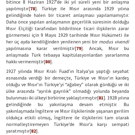
bitince 8 Haziran 1927’de iki yıl süreli yeni bir anlaşma
yapılmıştır[
78
]. Türkiye ile Mısır arasında 1929 yılına
gelindiğinde halen bir ticaret anlaşması yapılamamıştır.
Daha önce yapılan anlaşmanın geçerlilik süresinin dolduğu
Mısır Elçiliği tarafından bildirilince ticari ilişkilerin zarar
görmemesi için 9 Mayıs 1929 tarihinde Mısır Hükümeti ile
her üç ayda kendiliğinden yenilenen yeni bir
modus vivendi
yapılmasına karar verilmiştir[
79
]. Ancak, Mısır bu
anlaşmada Türk tebaaya kapitülasyonlardan yararlanma
hakkı vermemiştir[
80
].
1927 yılında Mısır Kralı Fuad’ın İtalya’ya yaptığı seyahat
esnasında verdiği bir demeçte, Türkiye ve Mısır’ın kardeş
olduğu ve Mısır’ın Türkiye’yi “ağabey” olarak gördüğü ve iki
ülke arasında “ayrılık gayrılık” olmadığı yolunda beyanda
bulunması iki ülkeyi birbirine yaklaştırmıştır[
81
]. 1928 yılına
gelindiğinde bu yakınlaşma devam etmiştir. Bu
yakınlaşmada İngiltere ve Mısır ilişkilerinde yaşanan gerilim
oldukça etkili olmuş, İngiltere ile ilişkilerini tam olarak
normalleştiremeyen Türkiye’de Mısır’a karşı sempati
yaratmıştır[
82
].