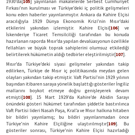
1930’da[
105
] yayınlanan makalelerde Serbest Cumhuriyet
Fırkası’nın kurulması ve Türkiye’deki iç politik gelişmeleri
konu eden haberler yayınlanmıştır. Ankara da Kahire Elçisi
aracılığıyla 1929 Dünya Ekonomik Krizi’nin Mısır’daki
etkilerini yakından izlemiştir. Kahire Elçisi[
106
] ve
İskenderiye Ticaret Temsilciliği tarafından bu konuda
hazırlanan raporda Mısır’da yapılan devalüasyonun özellikle
fellahları ve büyük toprak sahiplerini olumsuz etkilediği
belirtilerek hükümetin aldığı tedbirler eleştirilmiştir[
107
].
Mısır’da Türkiye’deki siyasi gelişmeler yakından takip
edilirken, Türkiye de Mısır iç politikasında meydan gelen
olayları yakından takip etmiştir. Vaft Partisi’nin 1929 yılının
başından itibaren saraya yönelik başlattığı gösteriler İngiliz
mallarını boykot etmeye doğru genişleyerek devam
etmişti[
108
]. 15 Mart 1929’da Kahire’de Abidin Sarayı
önündeki gösteri hükümet tarafından şiddetle bastırılınca
Vaft Partisi lideri Nasah Paşa, Kral’a ve Mısır halkına hitaben
bir bildiri yayınlamış; bu bildiri yayınlanmadan önce
Türkiye’nin Kahire Elçiliğine ulaştırılmıştır[
109
]. Bu
gösteriler sonrası, Türkiye’nin Kahire Elçisi hazırladığı