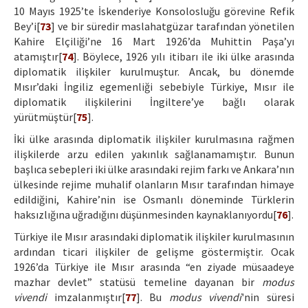
10 Mayıs 1925’te İskenderiye Konsolosluğu görevine Refik
Bey’i[
73
] ve bir süredir maslahatgüzar tarafından yönetilen
Kahire Elçiliği’ne 16 Mart 1926’da Muhittin Paşa’yı
atamıştır[
74
]. Böylece, 1926 yılı itibarı ile iki ülke arasında
diplomatik ilişkiler kurulmuştur. Ancak, bu dönemde
Mısır’daki İngiliz egemenliği sebebiyle Türkiye, Mısır ile
diplomatik ilişkilerini İngiltere’ye bağlı olarak
yürütmüştür[
75
].
İki ülke arasında diplomatik ilişkiler kurulmasına rağmen
ilişkilerde arzu edilen yakınlık sağlanamamıştır. Bunun
başlıca sebepleri iki ülke arasındaki rejim farkı ve Ankara’nın
ülkesinde rejime muhalif olanların Mısır tarafından himaye
edildiğini, Kahire’nin ise Osmanlı döneminde Türklerin
haksızlığına uğradığını düşünmesinden kaynaklanıyordu[
76
].
Türkiye ile Mısır arasındaki diplomatik ilişkiler kurulmasının
ardından ticari ilişkiler de gelişme göstermiştir. Ocak
1926’da Türkiye ile Mısır arasında “en ziyade müsaadeye
mazhar devlet” statüsü temeline dayanan bir
modus
vivendi
imzalanmıştır[
77
]. Bu
modus vivendi
'nin süresi