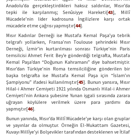
Anadolu’da gerçekleştirdikleri haksız saldırılar, Mısır’da
tepki ile karşılanmış; Senûsiyye Hareketi[
43
], Millî
Mücadele’nin lider kadrosuna İngilizlere karşı ortak
mücadele etme çağrısı yapmıştır[
44
].
Mısır Kadınlar Derneği ise Mustafa Kemal Paşa’ya tebrik
telgrafı yollarken, Fransa’nın Toulouse şehrindeki Mısır
Derneği, İzmir’in kurtarılması sonrası Türkiye’nin Paris
temsilcisi Ahmet Ferit Bey’e gönderdiği telgrafta, Mustafa
Kemal Paşa’dan “Doğunun Kahramanı” diye bahsetmiştir.
Mısır’dan Türkiye’nin Roma temsilciliğine gönderilen bir
başka telgrafta ise Mustafa Kemal Paşa için “İslam’ın
Şampiyonu” ifadesi kullanılmıştır[
45
]. Bunun yansıra, Mısır
Hilal-i Ahmer Cemiyeti 1921 yılında Osmanlı Hilal-i Ahmer
Cemiyeti’nin Ankara şubesine Yunan işgali sırasında zarara
uğrayan köylülere verilmek üzere para yardımı da
yapmıştır[
46
].
Bunun yanında, Mısır’da Millî Mücadele’ye karşı olan gruplar
ve yayınlar da olmuştur. Örneğin El-Mukattam Gazetesi,
Kuvayı Millîye’yi Bolşevikler tarafından desteklenen ve İtilaf