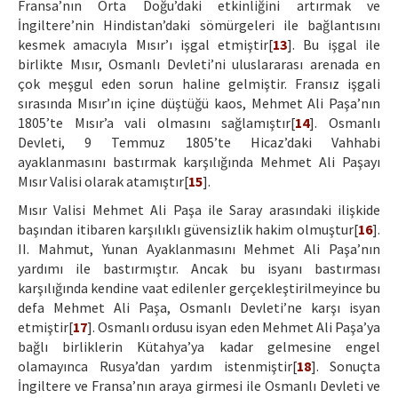
Fransa’nın Orta Doğu’daki etkinliğini artırmak ve
İngiltere’nin Hindistan’daki sömürgeleri ile bağlantısını
kesmek amacıyla Mısır’ı işgal etmiştir[
13
]. Bu işgal ile
birlikte Mısır, Osmanlı Devleti’ni uluslararası arenada en
çok meşgul eden sorun haline gelmiştir. Fransız işgali
sırasında Mısır’ın içine düştüğü kaos, Mehmet Ali Paşa’nın
1805’te Mısır’a vali olmasını sağlamıştır[
14
]. Osmanlı
Devleti, 9 Temmuz 1805’te Hicaz’daki Vahhabi
ayaklanmasını bastırmak karşılığında Mehmet Ali Paşayı
Mısır Valisi olarak atamıştır[
15
].
Mısır Valisi Mehmet Ali Paşa ile Saray arasındaki ilişkide
başından itibaren karşılıklı güvensizlik hakim olmuştur[
16
].
II. Mahmut, Yunan Ayaklanmasını Mehmet Ali Paşa’nın
yardımı ile bastırmıştır. Ancak bu isyanı bastırması
karşılığında kendine vaat edilenler gerçekleştirilmeyince bu
defa Mehmet Ali Paşa, Osmanlı Devleti’ne karşı isyan
etmiştir[
17
]. Osmanlı ordusu isyan eden Mehmet Ali Paşa’ya
bağlı birliklerin Kütahya’ya kadar gelmesine engel
olamayınca Rusya’dan yardım istenmiştir[
18
]. Sonuçta
İngiltere ve Fransa’nın araya girmesi ile Osmanlı Devleti ve