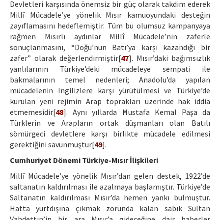
Devletleri karşısında önemsiz bir güç olarak takdim ederek
Millî Mücadele’ye yönelik Mısır kamuoyundaki desteğin
zayıflamasını hedeflemiştir. Tüm bu olumsuz kampanyaya
rağmen Mısırlı aydınlar Millî Mücadele’nin zaferle
sonuçlanmasını, “Doğu’nun Batı’ya karşı kazandığı bir
zafer” olarak değerlendirmiştir[
47
]. Mısır’daki bağımsızlık
yanlılarının Türkiye’deki mücadeleye sempati ile
bakmalarının temel nedenleri; Anadolu’da yapılan
mücadelenin Ingilizlere karşı yürütülmesi ve Türkiye’de
kurulan yeni rejimin Arap toprakları üzerinde hak iddia
etmemesidir[
48
]. Aynı yıllarda Mustafa Kemal Paşa da
Türklerin ve Arapların ortak düşmanları olan Batılı
sömürgeci devletlere karşı birlikte mücadele edilmesi
gerektiğini savunmuştur[
49
].
Cumhuriyet Dönemi Türkiye-Mısır İlişkileri
Millî Mücadele’ye yönelik Mısır’dan gelen destek, 1922’de
saltanatın kaldırılması ile azalmaya başlamıştır. Türkiye’de
Saltanatın kaldırılması Mısır’da hemen yankı bulmuştur.
Hatta yurtdışına çıkmak zorunda kalan sabık Sultan
Vahdettin’in bir ara Mısır’a gideceğine dair haberler