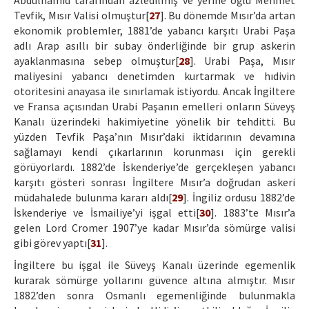
Abdülhamid tarafından azledilmiş ve yerine oğlu Mehmet
Tevfik, Mısır Valisi olmuştur[
27
]. Bu dönemde Mısır’da artan
ekonomik problemler, 1881’de yabancı karşıtı Urabi Paşa
adlı Arap asıllı bir subay önderliğinde bir grup askerin
ayaklanmasına sebep olmuştur[
28
]. Urabi Paşa, Mısır
maliyesini yabancı denetimden kurtarmak ve hıdivin
otoritesini anayasa ile sınırlamak istiyordu. Ancak İngiltere
ve Fransa açısından Urabi Paşanın emelleri onların Süveyş
Kanalı üzerindeki hakimiyetine yönelik bir tehditti. Bu
yüzden Tevfik Paşa’nın Mısır’daki iktidarının devamına
sağlamayı kendi çıkarlarının korunması için gerekli
görüyorlardı. 1882’de İskenderiye’de gerçekleşen yabancı
karşıtı gösteri sonrası İngiltere Mısır’a doğrudan askeri
müdahalede bulunma kararı aldı[
29
]. İngiliz ordusu 1882’de
İskenderiye ve İsmailiye’yi işgal etti[
30
]. 1883’te Mısır’a
gelen Lord Cromer 1907’ye kadar Mısır’da sömürge valisi
gibi görev yaptı[
31
].
İngiltere bu işgal ile Süveyş Kanalı üzerinde egemenlik
kurarak sömürge yollarını güvence altına almıştır. Mısır
1882’den sonra Osmanlı egemenliğinde bulunmakla