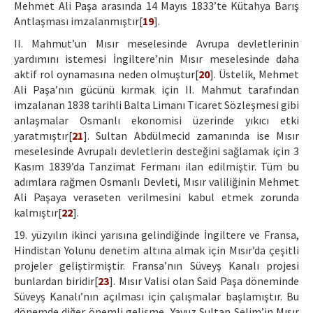
Mehmet Ali Paşa arasında 14 Mayıs 1833’te Kütahya Barış
Antlaşması imzalanmıştır[
19
].
II. Mahmut’un Mısır meselesinde Avrupa devletlerinin
yardımını istemesi İngiltere’nin Mısır meselesinde daha
aktif rol oynamasına neden olmuştur[
20
]. Üstelik, Mehmet
Ali Paşa’nın gücünü kırmak için II. Mahmut tarafından
imzalanan 1838 tarihli Balta Limanı Ticaret Sözleşmesi gibi
anlaşmalar Osmanlı ekonomisi üzerinde yıkıcı etki
yaratmıştır[
21
]. Sultan Abdülmecid zamanında ise Mısır
meselesinde Avrupalı devletlerin desteğini sağlamak için 3
Kasım 1839’da Tanzimat Fermanı ilan edilmiştir. Tüm bu
adımlara rağmen Osmanlı Devleti, Mısır valiliğinin Mehmet
Ali Paşaya veraseten verilmesini kabul etmek zorunda
kalmıştır[
22
].
19. yüzyılın ikinci yarısına gelindiğinde İngiltere ve Fransa,
Hindistan Yolunu denetim altına almak için Mısır’da çeşitli
projeler geliştirmiştir. Fransa’nın Süveyş Kanalı projesi
bunlardan biridir[
23
]. Mısır Valisi olan Said Paşa döneminde
Süveyş Kanalı’nın açılması için çalışmalar başlamıştır. Bu
dönemde diğer önemli gelişme, Yavuz Sultan Selim’in Mısır