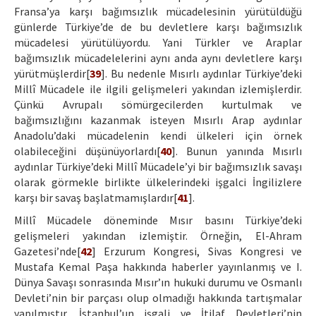
Fransa’ya karşı bağımsızlık mücadelesinin yürütüldüğü
günlerde Türkiye’de de bu devletlere karşı bağımsızlık
mücadelesi yürütülüyordu. Yani Türkler ve Araplar
bağımsızlık mücadelelerini aynı anda aynı devletlere karşı
yürütmüşlerdir[
39
]. Bu nedenle Mısırlı aydınlar Türkiye’deki
Millî Mücadele ile ilgili gelişmeleri yakından izlemişlerdir.
Çünkü Avrupalı sömürgecilerden kurtulmak ve
bağımsızlığını kazanmak isteyen Mısırlı Arap aydınlar
Anadolu’daki mücadelenin kendi ülkeleri için örnek
olabileceğini düşünüyorlardı[
40
]. Bunun yanında Mısırlı
aydınlar Türkiye’deki Millî Mücadele’yi bir bağımsızlık savaşı
olarak görmekle birlikte ülkelerindeki işgalci İngilizlere
karşı bir savaş başlatmamışlardır[
41
].
Millî Mücadele döneminde Mısır basını Türkiye’deki
gelişmeleri yakından izlemiştir. Örneğin, El-Ahram
Gazetesi’nde[
42
] Erzurum Kongresi, Sivas Kongresi ve
Mustafa Kemal Paşa hakkında haberler yayınlanmış ve I.
Dünya Savaşı sonrasında Mısır’ın hukuki durumu ve Osmanlı
Devleti’nin bir parçası olup olmadığı hakkında tartışmalar
yapılmıştır. İstanbul’un işgali ve İtilaf Devletleri’nin