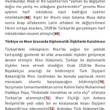
mümkündür. Wadi el Nil Gazetesi’nin “zaman bu değişimin
doğru mu yanlış mı olduğunu gösterecektir” yorumu Mısır
aydının harf inkılabına nasıl baktığını özetler
niteliktedir[
68
]. Kıpti bir Mısırlı olan Salama Musa daha
sonra Arap alfabesinin Latin alfabesi ile değiştirilmesi
fikrini ortaya atarken, 1928’de Türkiye’de gerçekleşen harf
inkılabından cesaret almıştır[
69
].
Türkiye ve Mısır Arasında Diplomatik İlişkilerin Kurulması
Türkiye’deki inkılapların Mısır’da yoğun bir şekilde
tartışıldığı günlerde iki ülke arasındaki ilişkiler gelişmeye
devam etmiştir. Mısır Hükümeti, Türkiye ile diplomatik
ilişkiler tesis etmek istediğini Ocak 1925’de Roma
Büyükelçisi aracılığı ile bildirmiştir. Türk Dışişleri
Bakanlığı’da Mısır tarafından bu konuda yapılacak resmi
müracaatı olumlu karşılayacağını bildirmiştir[
70
].
Yazışmalar tamamlandıktan sonra Kahire Valisi Muhammed
Haddaya Paşa, “fevkalade murahhas ve orta elçi” sıfatıyla
Türkiye’ye atanmıştır[
71
]. Mısır Elçiliği için Ankara
Yenişehir’de yedi odalı bir ev kiralanarak kirası Dışişleri
Bakanlığı’nca ödenmiştir[
72
]. Ardından Türk Hükümeti’de,