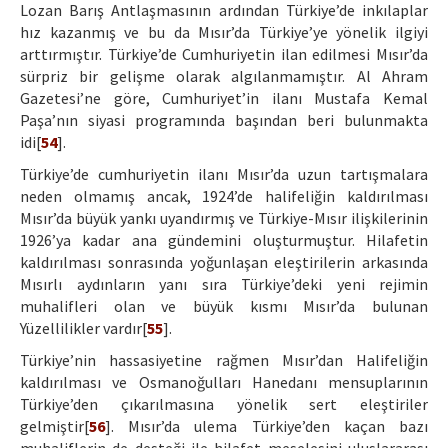
Lozan Barış Antlaşmasının ardından Türkiye’de inkılaplar
hız kazanmış ve bu da Mısır’da Türkiye’ye yönelik ilgiyi
arttırmıştır. Türkiye’de Cumhuriyetin ilan edilmesi Mısır’da
sürpriz bir gelişme olarak algılanmamıştır. Al Ahram
Gazetesi’ne göre, Cumhuriyet’in ilanı Mustafa Kemal
Paşa’nın siyasi programında başından beri bulunmakta
idi[
54
].
Türkiye’de cumhuriyetin ilanı Mısır’da uzun tartışmalara
neden olmamış ancak, 1924’de halifeliğin kaldırılması
Mısır’da büyük yankı uyandırmış ve Türkiye-Mısır ilişkilerinin
1926’ya kadar ana gündemini oluşturmuştur. Hilafetin
kaldırılması sonrasında yoğunlaşan eleştirilerin arkasında
Mısırlı aydınların yanı sıra Türkiye’deki yeni rejimin
muhalifleri olan ve büyük kısmı Mısır’da bulunan
Yüzellilikler vardır[
55
].
Türkiye’nin hassasiyetine rağmen Mısır’dan Halifeliğin
kaldırılması ve Osmanoğulları Hanedanı mensuplarının
Türkiye’den çıkarılmasına yönelik sert eleştiriler
gelmiştir[
56
]. Mısır’da ulema Türkiye’den kaçan bazı