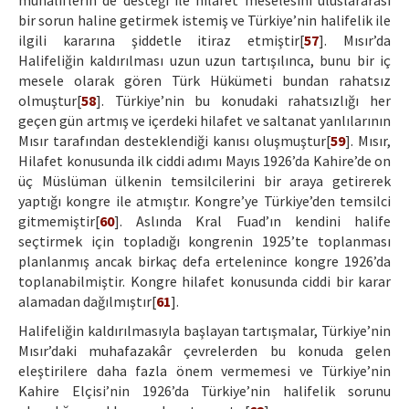
muhaliflerin de desteği ile hilafet meselesini uluslararası
bir sorun haline getirmek istemiş ve Türkiye’nin halifelik ile
ilgili kararına şiddetle itiraz etmiştir[
57
]. Mısır’da
Halifeliğin kaldırılması uzun uzun tartışılınca, bunu bir iç
mesele olarak gören Türk Hükümeti bundan rahatsız
olmuştur[
58
]. Türkiye’nin bu konudaki rahatsızlığı her
geçen gün artmış ve içerdeki hilafet ve saltanat yanlılarının
Mısır tarafından desteklendiği kanısı oluşmuştur[
59
]. Mısır,
Hilafet konusunda ilk ciddi adımı Mayıs 1926’da Kahire’de on
üç Müslüman ülkenin temsilcilerini bir araya getirerek
yaptığı kongre ile atmıştır. Kongre’ye Türkiye’den temsilci
gitmemiştir[
60
]. Aslında Kral Fuad’ın kendini halife
seçtirmek için topladığı kongrenin 1925’te toplanması
planlanmış ancak birkaç defa ertelenince kongre 1926’da
toplanabilmiştir. Kongre hilafet konusunda ciddi bir karar
alamadan dağılmıştır[
61
].
Halifeliğin kaldırılmasıyla başlayan tartışmalar, Türkiye’nin
Mısır’daki muhafazakâr çevrelerden bu konuda gelen
eleştirilere daha fazla önem vermemesi ve Türkiye’nin
Kahire Elçisi’nin 1926’da Türkiye’nin halifelik sorunu