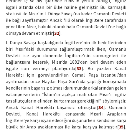
beraber iç ve dış işlerinde Hidiv’in yetkili olduğu, İngiliz
işgali altında olan bir ülke haline gelmiştir. Bu karmaşık
statüsü ile Mısır’ın I. Dünya Savaşı’na kadar Osmanlı Devleti
ile bağı zayıflamıştır. Ancak fiili olarak İngiltere tarafından
yönetilen Mısır, hukuki olarak hala Osmanlı Devleti’ne bağlı
olmaya devam etmiştir[
32
].
I. Dünya Savaşı başladığında İngiltere’nin ilk hedeflerinden
biri Mısır’daki durumunu sağlamlaştırmak iken, Osmanlı
Devleti ise aynı dönemde İngiltere’nin sömürgeleri ile
bağlantısını keserek, Mısır’da 1882’den beri devam eden
işgale son vermeyi planlıyordu[
33
]. Bu yüzden Kanal
Harekâtı için görevlendirilen Cemal Paşa İstanbul’dan
ayrılmadan önce Haydar Paşa Garı’nda yaptığı konuşmada
kendilerinin başarısız olması durumunda arkalarından gelen
vatanperverlerin “İslam’ın açıkça malı olan Mısır’ı İngiliz
tasallutçuların elinden kurtarması gerektiğini” söylemiştir.
Ancak Kanal Harekâtı başarısız olmuştur[
34
]. Osmanlı
Devleti, Kanal Harekâtı esnasında Mısırlı Arapların
İngiltere’ye karşı isyan edeceğini düşünürken kendisine karşı
büyük bir Arap ayaklanması ile karşı karşıya kalmıştır[
35
].