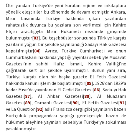
Öte yandan Türkiye’de yeni kurulan rejime ve inkılaplara
yönelik eleştiriler bu dönemde de devam etmiştir. Ankara,
Mısır basınında Türkiye hakkında çıkan yazılardan
rahatsızlık duyunca bu yazılara son verilmesi için Kahire
Elçisi aracılığıyla Mısır Hükümeti nezdinde girişimde
bulunmuştur[
83
]. Bu teşebbüsler sonucunda Türkiye karşıtı
yazıların yoğun bir şekilde yayınlandığı Sadayı Hak Gazetesi
kapatılmıştır[
84
]. Ayrıca, Türkiye Cumhuriyeti ve onun
Cumhurbaşkanı hakkında yaptığı yayınlar sebebiyle Musavat
Gazetesi’nin sahibi Hafız İsmail, Kahire Valiliği’ne
çağrılarak sert bir şekilde uyarılmıştır. Bunun yanı sıra,
Türkiye karşıtı olan bir başka gazete El Feth Gazetesi
hakkında kanuni işlem de başlatılmıştır[
85
]. 1926’dan 1929’a
kadar Mısır’da yayınlanan El Cedid Gazetesi[
86
], Sada-yı Hak
Gazetesi[
87
], Al Ahbar Gazetesi[
88
], Al Muazzam
Gazetesi[
89
], Osmanlı Gazetesi[
90
], El Fetih Gazetesi[
91
]
ve La Question[
92
] adlı Fransızca dergi gibi yayınların bazen
Kürtçülük propagandası yaptığı gerekçesiyle bazen de
hükümet aleyhine yayınları sebebiyle Türkiye’ye sokulması
yasaklanmıştır.