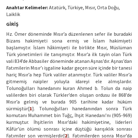
Etik İlkeler
Anahtar Kelimeler:
Atatürk, Türkiye, Mısır, Orta Doğu,
Yazar Rehberi
Laiklik
GİRİŞ
Hakem Rehberi
Hz. Ömer döneminde Mısır’a düzenlenen sefer ile buradaki
İletişim
Bizans hakimiyeti sona ermiş ve İslam hakimiyeti
başlamıştır. İslam hâkimiyeti ile birlikte Mısır, Müslüman
Türk yönetimleri ile tanışmıştır. Mısır’a ilk tayin olan Türk
vali 834’de Abbasiler döneminde atanan Aşnas’dır. Aşnas’dan
Fatımilerin Mısır’ı işgaline kadar geçen süre içinde bir tanesi
hariç Mısır’a hep Türk valiler atanmıştır. Türk valiler Mısır’a
gitmemiş naipler yoluyla idareyi ele almışlardır.
Tolunoğulları hanedanını kuran Ahmed b. Tolun da naip
valilerden biri olarak Türkler’den oluşan ordusu ile 868’de
Mısır’a gelmiş ve burada 905 tarihine kadar hüküm
sürmüştür[
1
]. Tolunoğulları hanedanından sonra Türk
komutanı Muhammet bin Tuğç, İhşit Hanedanı’nı (905-969)
kurmuştur. İhşitlerin Mısır’daki hakimiyetine, liderleri
Kâfür’ün ölümü sonrası içine düştüğü karışıklık sonrası
Fatımiler son vermişlerdir[
2
]. Fatımilerden sonra Mısır’da