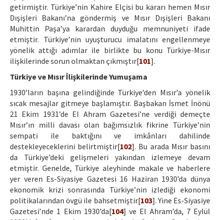
getirmiştir. Türkiye’nin Kahire Elçisi bu kararı hemen Mısır
Dışişleri Bakanı’na göndermiş ve Mısır Dışişleri Bakanı
Muhittin Paşa’ya karardan duyduğu memnuniyeti ifade
etmiştir. Türkiye’nin uyuşturucu imalatını engellenmeye
yönelik attığı adımlar ile birlikte bu konu Türkiye-Mısır
ilişkilerinde sorun olmaktan çıkmıştır[
101
].
Türkiye ve Mısır İlişkilerinde Yumuşama
1930’ların başına gelindiğinde Türkiye’den Mısır’a yönelik
sıcak mesajlar gitmeye başlamıştır. Başbakan İsmet İnönü
21 Ekim 1931’de El Ahram Gazetesi’ne verdiği demeçte
Mısır’ın milli davası olan bağımsızlık fikrine Türkiye’nin
sempati ile baktığını ve imkânları dahilinde
destekleyeceklerini belirtmiştir[
102
]. Bu arada Mısır basını
da Türkiye’deki gelişmeleri yakından izlemeye devam
etmiştir. Genelde, Türkiye aleyhinde makale ve haberlere
yer veren Es-Siyasiye Gazetesi 16 Haziran 1930’da dünya
ekonomik krizi sonrasında Türkiye’nin izlediği ekonomi
politikalarından övgü ile bahsetmiştir[
103
]. Yine Es-Siyasiye
Gazetesi’nde 1 Ekim 1930’da[
104
] ve El Ahram’da, 7 Eylül