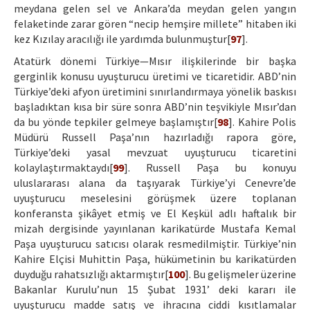
meydana gelen sel ve Ankara’da meydan gelen yangın
felaketinde zarar gören “necip hemşire millete” hitaben iki
kez Kızılay aracılığı ile yardımda bulunmuştur[
97
].
Atatürk dönemi Türkiye—Mısır ilişkilerinde bir başka
gerginlik konusu uyuşturucu üretimi ve ticaretidir. ABD’nin
Türkiye’deki afyon üretimini sınırlandırmaya yönelik baskısı
başladıktan kısa bir süre sonra ABD’nin teşvikiyle Mısır’dan
da bu yönde tepkiler gelmeye başlamıştır[
98
]. Kahire Polis
Müdürü Russell Paşa’nın hazırladığı rapora göre,
Türkiye’deki yasal mevzuat uyuşturucu ticaretini
kolaylaştırmaktaydı[
99
]. Russell Paşa bu konuyu
uluslararası alana da taşıyarak Türkiye’yi Cenevre’de
uyuşturucu meselesini görüşmek üzere toplanan
konferansta şikâyet etmiş ve El Keşkül adlı haftalık bir
mizah dergisinde yayınlanan karikatürde Mustafa Kemal
Paşa uyuşturucu satıcısı olarak resmedilmiştir. Türkiye’nin
Kahire Elçisi Muhittin Paşa, hükümetinin bu karikatürden
duyduğu rahatsızlığı aktarmıştır[
100
]. Bu gelişmeler üzerine
Bakanlar Kurulu’nun 15 Şubat 1931’ deki kararı ile
uyuşturucu madde satış ve ihracına ciddi kısıtlamalar