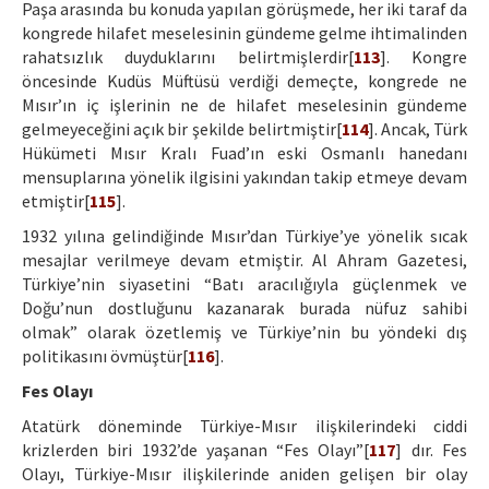
Paşa arasında bu konuda yapılan görüşmede, her iki taraf da
kongrede hilafet meselesinin gündeme gelme ihtimalinden
rahatsızlık duyduklarını belirtmişlerdir[
113
]. Kongre
öncesinde Kudüs Müftüsü verdiği demeçte, kongrede ne
Mısır’ın iç işlerinin ne de hilafet meselesinin gündeme
gelmeyeceğini açık bir şekilde belirtmiştir[
114
]. Ancak, Türk
Hükümeti Mısır Kralı Fuad’ın eski Osmanlı hanedanı
mensuplarına yönelik ilgisini yakından takip etmeye devam
etmiştir[
115
].
1932 yılına gelindiğinde Mısır’dan Türkiye’ye yönelik sıcak
mesajlar verilmeye devam etmiştir. Al Ahram Gazetesi,
Türkiye’nin siyasetini “Batı aracılığıyla güçlenmek ve
Doğu’nun dostluğunu kazanarak burada nüfuz sahibi
olmak” olarak özetlemiş ve Türkiye’nin bu yöndeki dış
politikasını övmüştür[
116
].
Fes Olayı
Atatürk döneminde Türkiye-Mısır ilişkilerindeki ciddi
krizlerden biri 1932’de yaşanan “Fes Olayı”[
117
] dır. Fes
Olayı, Türkiye-Mısır ilişkilerinde aniden gelişen bir olay