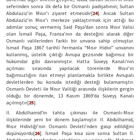
seferinden sonra ilk defa bir Osmanlı padişahının; Sultan
Abdülaziz’in Mısır’ı ziyaret etmesidir[
24
]. Ancak Sultan
Abdülaziz’in Mısır’ı merkeze yaklaştırmak için attığı bu
adımlar sonuç vermemiş Said Paşa’dan sonra Mısır Valisi
olan İsmail Paşa, Fransa’nın da desteğini alarak diğer
Osmanlı valilerinden farklı bir unvana sahip olmuştur.
İsmail Paşa 1867 tarihli fermanla “Mısır Hidivi” unvanını
kullanmış, üstelik çıktığı Avrupa gezisinde bağımsız bir
hükümdar gibi davranmıştır. Hatta Süveyş Kanalı’nın
açılması sırasında yapılacak törenlerde Mısır’ın
bağımsızlığını ilan etmeyi planlamakla birlikte Avrupalı
devletlerden bu konuda istediği desteği bulamamıştır.
Osmanlı Devleti ile Mısır Valiliği arasında ilişkilerin gergin
olduğu bir dönemde, 13 Kasım 1869’da Süveyş Kanalı
açılmıştır[
25
].
II. Abdülhamid’in tahta çıkması ile Osmanlı-Mısır
ilişkilerinde yeni bir dönem başlamıştır. II. Abdülhamid,
Mısır Hidivliği’nin Osmanlı Devleti’nden gasp edildiğini
düşünüyordu[
26
]. İsmail Paşa kısa süre sonra Sultan II.