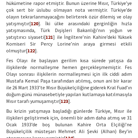
hükümetine rapor etmiştir. Bunun üzerine Mısır, Türkiye’ye
çok sert bir üslubu olmayan nota vermiştir. Türkiye’de
olayın tekrarlanmayacağını belirterek özür dilemiş ve olay
yatışmıştır[
120
]. İki ülke arasındaki gerginliğin hızla
yatışmasında, Türk Dışişleri Bakanlığı’nın yoğun ve
yatıştırıcı siyaseti[
121
] ile İngiltere’nin Kahire’deki Yüksek
Komiseri Sir Percy Lorine’nin araya girmesi etkili
olmuştur[
122
].
Fes Olayı ile başlayan gerilim kısa sürede yatışsa da
ilişkilerde normalleşme hemen gerçekleşmemiştir. Fes
Olayı sonrası ilişkilerin normalleşmesi için ilk ciddi adım
Mustafa Kemal Paşa tarafından atılmış, onun ani bir karar
ile 26 Mart 1933’te Mısır Büyükelçiliğine giderek Kral Fuad’ın
doğum günü münasebetiyle yapılan kutlamaya katılmasıyla
Mısır tarafı yumuşamıştır[
123
].
Bu krizin yatışmaya başladığı günlerde Türkiye, Mısır ile
ilişkileri geliştirmek için, önemli bir adım daha atmış ve 31
Ocak 1933’de boş bulunan Kahire Orta Elçiliği’ne
Büyükelçilik müsteşarı Mehmet Ali Şevki (Alhan) Bey’in