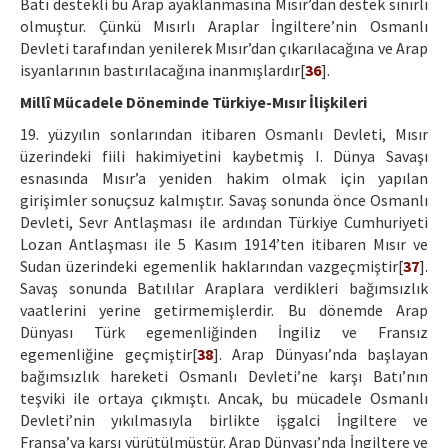
Batı destekli bu Arap ayaklanmasına Mısır’dan destek sınırlı
olmuştur. Çünkü Mısırlı Araplar İngiltere’nin Osmanlı
Devleti tarafından yenilerek Mısır’dan çıkarılacağına ve Arap
isyanlarının bastırılacağına inanmışlardır[
36
].
Millî Mücadele Döneminde Türkiye-Mısır İlişkileri
19. yüzyılın sonlarından itibaren Osmanlı Devleti, Mısır
üzerindeki fiili hakimiyetini kaybetmiş I. Dünya Savaşı
esnasında Mısır’a yeniden hakim olmak için yapılan
girişimler sonuçsuz kalmıştır. Savaş sonunda önce Osmanlı
Devleti, Sevr Antlaşması ile ardından Türkiye Cumhuriyeti
Lozan Antlaşması ile 5 Kasım 1914’ten itibaren Mısır ve
Sudan üzerindeki egemenlik haklarından vazgeçmiştir[
37
].
Savaş sonunda Batılılar Araplara verdikleri bağımsızlık
vaatlerini yerine getirmemişlerdir. Bu dönemde Arap
Dünyası Türk egemenliğinden İngiliz ve Fransız
egemenliğine geçmiştir[
38
]. Arap Dünyası’nda başlayan
bağımsızlık hareketi Osmanlı Devleti’ne karşı Batı’nın
teşviki ile ortaya çıkmıştı. Ancak, bu mücadele Osmanlı
Devleti’nin yıkılmasıyla birlikte işgalci İngiltere ve
Fransa’ya karşı yürütülmüştür. Arap Dünyası’nda İngiltere ve