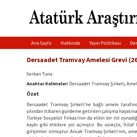
Ana Sayfa
Hakkında
Yayın Politikası
Der
Dersaadet Tramvay Amelesi Grevi (26
Serkan Tuna
Anahtar Kelimeler:
Dersaadet Tramvay Şirketi, Amele,
Özet
Dersaadet Tramvay Şirketi'ne bağlı amele tarafınd
yılından itibaren gündeme getirilen çalışma hayatına
Türkiye Sosyalist Fırkası'nın da etkin bir rol oynadı
kaybı gibi etkilere yol açmıştır. Bu süreçte, İtila
girişimler olmuştur. Ancak Tramvay Şirketi'nin, ame