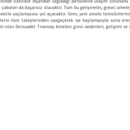
risinde özellikle dışarıdan sağladığı personelle ulaşım sorunun
çabaları da başarısız olacaktır. Tüm bu gelişmeler, grevci amele
anetle suçlamasına yol açacaktır. Grev, yeni amele temsilcilerini
lerin tüm taleplerinden vazgeçerek işe başlamasıyla sona erec
i olan Dersaadet Tramvay Amelesi grevi nedenleri, gelişimi ve 