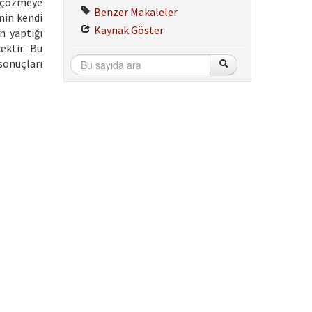
u çözmeye
Benzer Makaleler
nin kendi
Kaynak Göster
n yaptığı
ektir. Bu
sonuçları