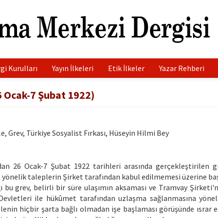
gi Kurulları
Yayın İlkeleri
Etik İlkeler
Yazar Rehberi
 Ocak-7 Şubat 1922)
 Grev, Türkiye Sosyalist Fırkası, Hüseyin Hilmi Bey
an 26 Ocak-7 Şubat 1922 tarihleri arasında gerçekleştirilen g
 yönelik taleplerin Şirket tarafından kabul edilmemesi üzerine baş
ğı bu grev, belirli bir süre ulaşımın aksaması ve Tramvay Şirketi'
f Devletleri ile hükûmet tarafından uzlaşma sağlanmasına yöneli
lenin hiçbir şarta bağlı olmadan işe başlaması görüşünde ısrar 