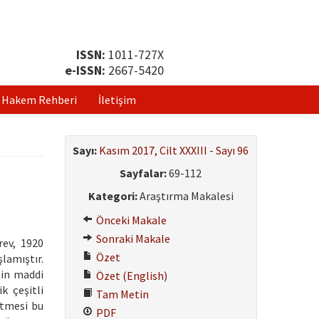
ISSN:
1011-727X
e-ISSN:
2667-5420
Hakem Rehberi
İletişim
Sayı:
Kasım 2017, Cilt XXXIII - Sayı 96
Sayfalar:
69-112
Kategori:
Araştırma Makalesi
Önceki Makale
Sonraki Makale
rev, 1920
Özet
lamıştır.
nin maddi
Özet (English)
k çeşitli
Tam Metin
etmesi bu
PDF