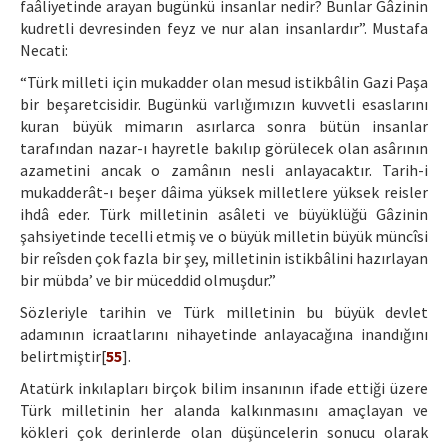
faâliyetinde arayan bugünkü insanlar nedir? Bunlar Gâzinin
kudretli devresinden feyz ve nur alan insanlardır”. Mustafa
Necati:
“Türk milleti için mukadder olan mesud istikbâlin Gazi Paşa
bir beşaretcisidir. Bugünkü varlığımızın kuvvetli esaslarını
kuran büyük mimarın asırlarca sonra bütün insanlar
tarafından nazar-ı hayretle bakılıp görülecek olan asârının
azametini ancak o zamânın nesli anlayacaktır. Tarih-i
mukadderât-ı beşer dâima yüksek milletlere yüksek reisler
ihdâ eder. Türk milletinin asâleti ve büyüklüğü Gâzinin
şahsiyetinde tecelli etmiş ve o büyük milletin büyük müncîsi
bir reîsden çok fazla bir şey, milletinin istikbâlini hazırlayan
bir mübda’ ve bir müceddid olmuşdur.”
Sözleriyle tarihin ve Türk milletinin bu büyük devlet
adamının icraatlarını nihayetinde anlayacağına inandığını
belirtmiştir[
55
].
Atatürk inkılapları birçok bilim insanının ifade ettiği üzere
Türk milletinin her alanda kalkınmasını amaçlayan ve
kökleri çok derinlerde olan düşüncelerin sonucu olarak