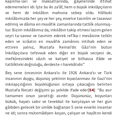
kapılma-ları ve maksatlarında, gâyelerinde ittihat
edememeleri idi. İşte bu iki za’âf, hem o büyük inkılâpçıların
ve hem de inkılâbın mahvına sebep oldu. Hâlbuki
inkılâbımızda her şey ve her şey, evvelce tasmîm ve tasavvur
edilmiş ve dâima en muvâfık zamanlarında tatbîk olunmuş-
tur. Bizim inkılâbımız da, inkılâbın takip etmesi lazım gelen
seyri ta-savvur ve tasmim ederek refîka-i mesâisine telkîn
eden ve icrâatın en muvâfık zamânını intihab eden ve
ettiren yalnız, Mustafa Kemal’dir. Gâzi’nin bütün
İnkılâpçılara tefevvuk eden diğer en büyük seciyesi de,
mefkûresindeki vâzıh ve katiyet ve bilhassa ifâde ve
tatbîkteki doğruluğu, derdeste-i harekâtıdır.”
Beş sene öncesinin Ankara’sı ile 1926 Ankara’sı ve Türk
insanının duygu, düşünüş şeklinin kıyaslanması ile Gazi’nin
inkılapçılığının büyüklüğünün ortaya çıkacağını belirten
Mustafa Necati değişimi şu şekilde ifade eder[
54
]: “Bu asır
tamamen onun yarattığı asırdır. Düşününüz, boyunları
bükük, hayatı sabır ve tevekkül ile karşılayan ve her gün
gâibden gelecek bir ümîde bağlanan 5 sene evvelki insanlar
ne idi; sonra mütemâdiyen koşan, çalışan ve hayâtını kendi