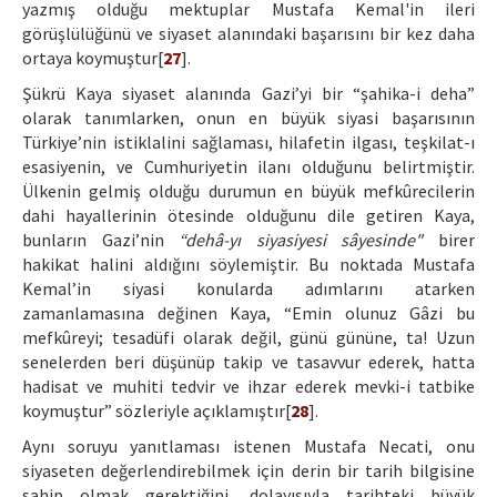
yazmış olduğu mektuplar Mustafa Kemal'in ileri
görüşlülüğünü ve siyaset alanındaki başarısını bir kez daha
ortaya koymuştur[
27
].
Şükrü Kaya siyaset alanında Gazi’yi bir “şahika-i deha”
olarak tanımlarken, onun en büyük siyasi başarısının
Türkiye’nin istiklalini sağlaması, hilafetin ilgası, teşkilat-ı
esasiyenin, ve Cumhuriyetin ilanı olduğunu belirtmiştir.
Ülkenin gelmiş olduğu durumun en büyük mefkûrecilerin
dahi hayallerinin ötesinde olduğunu dile getiren Kaya,
bunların Gazi’nin
“dehâ-yı siyasiyesi sâyesinde"
birer
hakikat halini aldığını söylemiştir. Bu noktada Mustafa
Kemal’in siyasi konularda adımlarını atarken
zamanlamasına değinen Kaya, “Emin olunuz Gâzi bu
mefkûreyi; tesadüfi olarak değil, günü gününe, ta! Uzun
senelerden beri düşünüp takip ve tasavvur ederek, hatta
hadisat ve muhiti tedvir ve ihzar ederek mevki-i tatbike
koymuştur” sözleriyle açıklamıştır[
28
].
Aynı soruyu yanıtlaması istenen Mustafa Necati, onu
siyaseten değerlendirebilmek için derin bir tarih bilgisine
sahip olmak gerektiğini, dolayısıyla tarihteki büyük