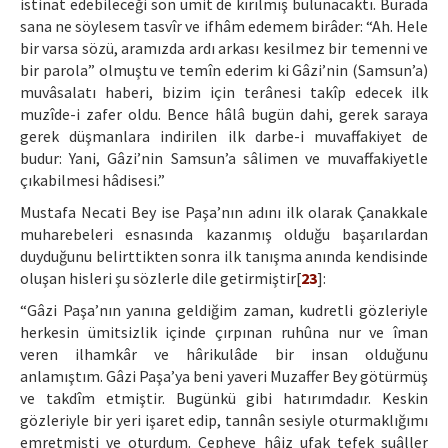
istinat edebileceği son ümit de kırılmış bulunacaktı. Burada
sana ne söylesem tasvîr ve ifhâm edemem birâder: “Ah. Hele
bir varsa sözü, aramızda ardı arkası kesilmez bir temenni ve
bir parola” olmuştu ve temîn ederim ki Gâzi’nin (Samsun’a)
muvâsalatı haberi, bizim için terânesi takîp edecek ilk
muzîde-i zafer oldu. Bence hâlâ bugün dahi, gerek saraya
gerek düşmanlara indirilen ilk darbe-i muvaffakiyet de
budur: Yani, Gâzi’nin Samsun’a sâlimen ve muvaffakiyetle
çıkabilmesi hâdisesi.”
Mustafa Necati Bey ise Paşa’nın adını ilk olarak Çanakkale
muharebeleri esnasında kazanmış olduğu başarılardan
duyduğunu belirttikten sonra ilk tanışma anında kendisinde
oluşan hisleri şu sözlerle dile getirmiştir[
23
]:
“Gâzi Paşa’nın yanına geldiğim zaman, kudretli gözleriyle
herkesin ümitsizlik içinde çırpınan ruhûna nur ve îman
veren ilhamkâr ve hârikulâde bir insan olduğunu
anlamıştım. Gâzi Paşa’ya beni yaveri Muzaffer Bey götürmüş
ve takdîm etmiştir. Bugünkü gibi hatırımdadır. Keskin
gözleriyle bir yeri işaret edip, tannân sesiyle oturmaklığımı
emretmişti ve oturdum. Cepheye hâiz ufak tefek suâller