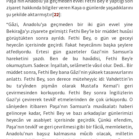
Paşa'nın Anadolu'ya geçmeden evvel Fethi Bey'e yaptığı son
ziyaret hakkında bilgiler veren Kaya o günlerde yaşadıklarını
şu şekilde aktarmıştır[
22
]:
“Gâzi, Anadolu'ya geçmeden bir iki gün evvel yine
Bekirağa'yı ziyarete gelmişti: Fethi Bey'le bir müddet husûsi
görüştükten sonra ayrıldı. Fethi Bey, o gün ve geceyi
heyecân içerisinde geçirdi. Fakat heyecânını başka şeylere
atfediyordu. Ertesi gün gazeteler Gazi’nin Samsun’a
hareketini yazdı. Ben de bu havâdisi, Fethi Bey’e
okumuştum. Sadece: İnşallah, selâmetle vâsıl olur. Dedi... Bir
müddet sonra, Fethi Bey bana Gâzi’nin yüksek tasavvurlarını
anlattı. Fethi Bey, son derece müteheyyic idi: Vahdettin’in
bu ta‘yînden pişmân olarak Mustafa Kemal’i geri
çevirmesinden korkuyordu. Fethi Bey sonra İngilizlerin
Gazi’yi çevirerek tevkîf etmelerinden de çok ürküyordu. O
sâniyeden itibaren Paşa’nın Samsun’a muvâsalatı haberi
gelinceye kadar, Fethi Bey ve bazı arkadaşlar günlerimizi
heyecân ve asabiyet içerisinde geçirdik. Çünkü efendim,
Paşa’nın tevkîf ve geri çevrilmesi gibi bir fâciâ, memleketin,
Anadolu’nun başsız kalmasına mûcib olacak, milletin