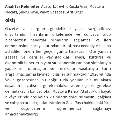
Etik İlkeler
Anahtar Kelimeler:
Atatürk, Tevfik Rüşdü Aras, Mustafa
Yazar Rehberi
Necati, Şükrü Kaya, Vakit Gazetesi, Arif Oruç
GİRİŞ
Hakem Rehberi
Gazete ve dergiler gündelik hayatın vazgeçilmez
İletişim
unsurlarıdır. İnsanların ülkelerinde ve dünyada olup
bitenlerden haberdar olmalarını sağlaması ve ileri
demokrasinin sacayaklarından biri olması nedeniyle basına
atfedilen önem her geçen gün artmaktadır. Öte yandan
gazete ve dergiler yayınladıkları siyasi, kültürel ve
ekonomik haberlerin yanı sıra dönemin tanınan simalarıyla
yaptıkları röportajlar ve tefrikalar vasıtasıyla tarih
araştırmacılarına kıymetli bilgiler sunmaktadır. 1926 yılında
Vakit gazetesinde bu doğrultuda yapılan bir mülakata
dayanan bu çalışma, gerek mülakat veren kişilerin gerekse
de mülakatın konusu olan Mustafa Kemal Atatürk’ün hayat
hikâyelerinde boş kalan kısımların doldurulmasını, çağdaşı
ve çalışma arkadaşı olan isimlerin Gazi Paşa hakkındaki fikir
ve düşüncelerini öğrenmemizi sağlamayı
amaçlamaktadır[
1
].