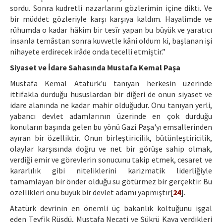
sordu. Sonra kudretli nazarlarını gözlerimin içine dikti. Ve
bir müddet gözleriyle karşı karşıya kaldım. Hayalimde ve
rûhumda o kadar hâkim bir tesîr yapan bu büyük ve yaratıcı
insanla temâstan sonra kuvvetle kâni oldum ki, başlanan işi
nihayete erdirecek irâde onda tecelli etmiştir.”
Siyaset ve İdare Sahasında Mustafa Kemal Paşa
Mustafa Kemal Atatürk’ü tanıyan herkesin üzerinde
ittifakla durduğu hususlardan bir diğeri de onun siyaset ve
idare alanında ne kadar mahir olduğudur. Onu tanıyan yerli,
yabancı devlet adamlarının üzerinde en çok durduğu
konuların başında gelen bu yönü Gazi Paşa'yı emsallerinden
ayıran bir özelliktir. Onun birleştiricilik, bütünleştiricilik,
olaylar karşısında doğru ve net bir görüşe sahip olmak,
verdiği emir ve görevlerin sonucunu takip etmek, cesaret ve
kararlılık gibi niteliklerini karizmatik liderliğiyle
tamamlayan bir önder olduğu su götürmez bir gerçektir. Bu
özellikleri onu büyük bir devlet adamı yapmıştır[
24
].
Atatürk devrinin en önemli üç bakanlık koltuğunu işgal
eden Tevfik Rüşdü, Mustafa Necati ve Şükrü Kaya verdikleri