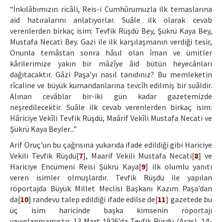
“İnkılâbımızın ricâli, Reis-i Cumhûrumuzla ilk temaslarına
aid hatıralarını anlatıyorlar. Suâle ilk olarak cevab
verenlerden birkaç isim: Tevfik Rüşdü Bey, Şükrü Kaya Bey,
Mustafa Necati Bey. Gazi ile ilk karşılaşmanın verdiği tesir,
Onunla temâstan sonra hâsıl olan îman ve ümitler
kârilerimize yakın bir mâzîye âid bütün heyecânları
dağıtacaktır. Gâzi Paşa’yı nasıl tanıdınız? Bu memleketin
rîcaline ve büyük kumandanlarına tevcîh edilmiş bir suâldir.
Alınan cevâblar bir-iki gün kadar gazetemizde
neşredilecektir. Suâle ilk cevab verenlerden birkaç isim:
Hâriciye Vekîli Tevfik Rüşdü, Maârif Vekîli Mustafa Necati ve
Şükrü Kaya Beyler...”
Arif Oruç'un bu çağrısına yukarıda ifade edildiği gibi Hariciye
Vekili Tevfik Rüşdü[
7
], Maarif Vekili Mustafa Necati[
8
] ve
Hariciye Encümeni Reisi Şükrü Kaya[
9
] ilk olumlu yanıtı
veren isimler olmuşlardır. Tevfik Rüşdü ile yapılan
röportajda Büyük Millet Meclisi Başkanı Kazım Paşa’dan
da[
10
] randevu talep edildiği ifade edilse de[
11
] gazetede bu
üç isim haricinde başka kimsenin röportajı
yayınlanmamıştır. 13 Mart 1926’da Tevfik Rüşdü (Aras), 14-