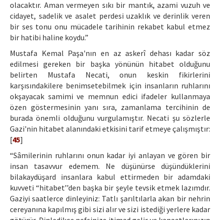
olacaktır. Aman vermeyen sıkı bir mantık, azami vuzuh ve
cidayet, sadelik ve asalet perdesi uzaklık ve derinlik veren
bir ses tonu onu mücadele tarihinin rekabet kabul etmez
bir hatibi haline koydu.”
Mustafa Kemal Paşa'nın en az askerî dehası kadar söz
edilmesi gereken bir başka yönünün hitabet olduğunu
belirten Mustafa Necati, onun keskin fikirlerini
karşısındakilere benimsetebilmek için insanların ruhlarını
okşayacak samimi ve memnun edici ifadeler kullanmaya
özen göstermesinin yanı sıra, zamanlama tercihinin de
burada önemli olduğunu vurgulamıştır. Necati şu sözlerle
Gazi'nin hitabet alanındaki etkisini tarif etmeye çalışmıştır:
[
45
]
“Sâmilerinin ruhlarını onun kadar iyi anlayan ve gören bir
insan tasavvur edemem. Ne düşünürse düşündüklerini
bilakaydüşard insanlara kabul ettirmeden bir adamdaki
kuvveti “hitabet’’den başka bir şeyle tevsik etmek lazımdır.
Gaziyi saatlerce dinleyiniz: Tatlı şarıltılarla akan bir nehrin
cereyanına kapılmış gibi sizi alır ve sizi istediği yerlere kadar