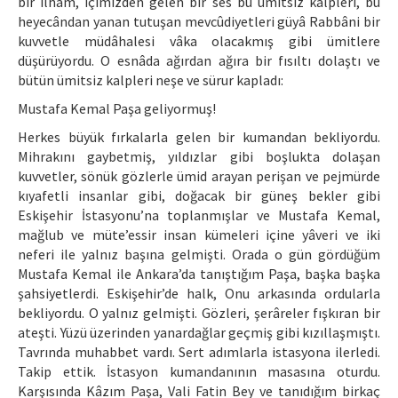
bir ilhâm, içimizden gelen bir ses bu ümitsiz kalpleri, bu
heyecândan yanan tutuşan mevcûdiyetleri güyâ Rabbâni bir
kuvvetle müdâhalesi vâka olacakmış gibi ümitlere
düşürüyordu. O esnâda ağırdan ağıra bir fısıltı dolaştı ve
bütün ümitsiz kalpleri neşe ve sürur kapladı:
Mustafa Kemal Paşa geliyormuş!
Herkes büyük fırkalarla gelen bir kumandan bekliyordu.
Mihrakını gaybetmiş, yıldızlar gibi boşlukta dolaşan
kuvvetler, sönük gözlerle ümid arayan perişan ve pejmürde
kıyafetli insanlar gibi, doğacak bir güneş bekler gibi
Eskişehir İstasyonu’na toplanmışlar ve Mustafa Kemal,
mağlub ve müte’essir insan kümeleri içine yâveri ve iki
neferi ile yalnız başına gelmişti. Orada o gün gördüğüm
Mustafa Kemal ile Ankara’da tanıştığım Paşa, başka başka
şahsiyetlerdi. Eskişehir’de halk, Onu arkasında ordularla
bekliyordu. O yalnız gelmişti. Gözleri, şerâreler fışkıran bir
ateşti. Yüzü üzerinden yanardağlar geçmiş gibi kızıllaşmıştı.
Tavrında muhabbet vardı. Sert adımlarla istasyona ilerledi.
Takip ettik. İstasyon kumandanının masasına oturdu.
Karşısında Kâzım Paşa, Vali Fatin Bey ve tanıdığım birkaç