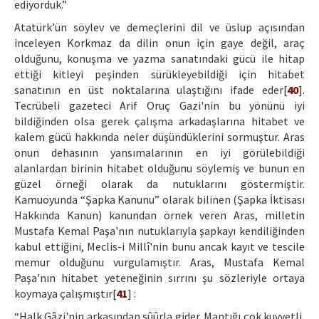
ediyorduk.”
Atatürk’ün söylev ve demeçlerini dil ve üslup açısından
inceleyen Korkmaz da dilin onun için gaye değil, araç
olduğunu, konuşma ve yazma sanatındaki gücü ile hitap
ettiği kitleyi peşinden sürükleyebildiği için hitabet
sanatının en üst noktalarına ulaştığını ifade eder[
40
].
Tecrübeli gazeteci Arif Oruç Gazi'nin bu yönünü iyi
bildiğinden olsa gerek çalışma arkadaşlarına hitabet ve
kalem gücü hakkında neler düşündüklerini sormuştur. Aras
onun dehasının yansımalarının en iyi görülebildiği
alanlardan birinin hitabet olduğunu söylemiş ve bunun en
güzel örneği olarak da nutuklarını göstermiştir.
Kamuoyunda “Şapka Kanunu” olarak bilinen (Şapka İktisası
Hakkında Kanun) kanundan örnek veren Aras, milletin
Mustafa Kemal Paşa'nın nutuklarıyla şapkayı kendiliğinden
kabul ettiğini, Meclis-i Millî'nin bunu ancak kayıt ve tescile
memur olduğunu vurgulamıştır. Aras, Mustafa Kemal
Paşa'nın hitabet yeteneğinin sırrını şu sözleriyle ortaya
koymaya çalışmıştır[
41
] :
“Halk Gâzi'nin arkasından şûûrla gider. Mantığı çok kuvvetli,