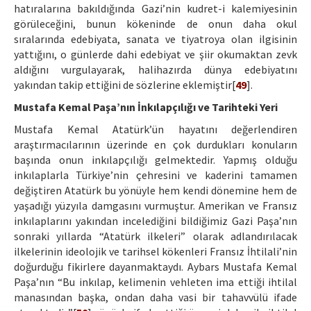
hatıralarına bakıldığında Gazi’nin kudret-i kalemiyesinin
görüleceğini, bunun kökeninde de onun daha okul
sıralarında edebiyata, sanata ve tiyatroya olan ilgisinin
yattığını, o günlerde dahi edebiyat ve şiir okumaktan zevk
aldığını vurgulayarak, halihazırda dünya edebiyatını
yakından takip ettiğini de sözlerine eklemiştir[
49
].
Mustafa Kemal Paşa’nın İnkılapçılığı ve Tarihteki Yeri
Mustafa Kemal Atatürk’ün hayatını değerlendiren
araştırmacılarının üzerinde en çok durdukları konuların
başında onun inkılapçılığı gelmektedir. Yapmış olduğu
inkılaplarla Türkiye’nin çehresini ve kaderini tamamen
değiştiren Atatürk bu yönüyle hem kendi dönemine hem de
yaşadığı yüzyıla damgasını vurmuştur. Amerikan ve Fransız
inkılaplarını yakından incelediğini bildiğimiz Gazi Paşa’nın
sonraki yıllarda “Atatürk ilkeleri” olarak adlandırılacak
ilkelerinin ideolojik ve tarihsel kökenleri Fransız İhtilali’nin
doğurduğu fikirlere dayanmaktaydı. Aybars Mustafa Kemal
Paşa’nın “Bu inkılap, kelimenin vehleten ima ettiği ihtilal
manasından başka, ondan daha vasi bir tahavvülü ifade