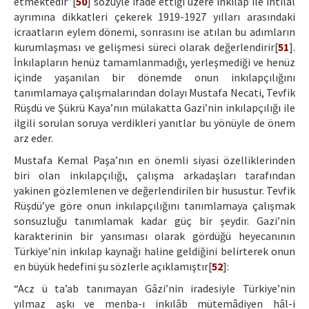
etmektedir”[
50
] sözüyle ifade ettiği üzere inkılap ile ihtilal
ayrımına dikkatleri çekerek 1919-1927 yılları arasındaki
icraatların eylem dönemi, sonrasını ise atılan bu adımların
kurumlaşması ve gelişmesi süreci olarak değerlendirir[
51
].
İnkılapların henüz tamamlanmadığı, yerleşmediği ve henüz
içinde yaşanılan bir dönemde onun inkılapçılığını
tanımlamaya çalışmalarından dolayı Mustafa Necati, Tevfik
Rüşdü ve Şükrü Kaya’nın mülakatta Gazi’nin inkılapçılığı ile
ilgili sorulan soruya verdikleri yanıtlar bu yönüyle de önem
arz eder.
Mustafa Kemal Paşa’nın en önemli siyasi özelliklerinden
biri olan inkılapçılığı, çalışma arkadaşları tarafından
yakinen gözlemlenen ve değerlendirilen bir husustur. Tevfik
Rüşdü’ye göre onun inkılapçılığını tanımlamaya çalışmak
sonsuzluğu tanımlamak kadar güç bir şeydir. Gazi’nin
karakterinin bir yansıması olarak gördüğü heyecanının
Türkiye’nin inkılap kaynağı haline geldiğini belirterek onun
en büyük hedefini şu sözlerle açıklamıştır[
52
]:
“Acz ü ta’ab tanımayan Gâzi’nin iradesiyle Türkiye’nin
yılmaz aşkı ve menba-ı inkılâb mütemâdiyen hâl-i