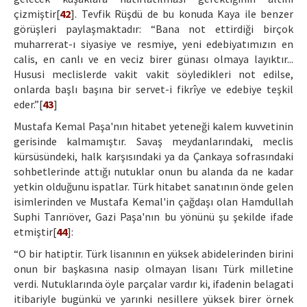
çizmiştir[
42
]. Tevfik Rüşdü de bu konuda Kaya ile benzer
görüşleri paylaşmaktadır: “Bana not ettirdiği birçok
muharrerat-ı siyasiye ve resmiye, yeni edebiyatımızın en
calis, en canlı ve en veciz birer günası olmaya layıktır...
Hususi meclislerde vakit vakit söyledikleri not edilse,
onlarda başlı başına bir servet-i fikrîye ve edebiye teşkil
eder.”[
43
]
Mustafa Kemal Paşa'nın hitabet yeteneği kalem kuvvetinin
gerisinde kalmamıştır. Savaş meydanlarındaki, meclis
kürsüsündeki, halk karşısındaki ya da Çankaya sofrasındaki
sohbetlerinde attığı nutuklar onun bu alanda da ne kadar
yetkin olduğunu ispatlar. Türk hitabet sanatının önde gelen
isimlerinden ve Mustafa Kemal'in çağdaşı olan Hamdullah
Suphi Tanrıöver, Gazi Paşa'nın bu yönünü şu şekilde ifade
etmiştir[
44
]:
“O bir hatiptir. Türk lisanının en yüksek abidelerinden birini
onun bir başkasına nasip olmayan lisanı Türk milletine
verdi. Nutuklarında öyle parçalar vardır ki, ifadenin belagati
itibariyle bugünkü ve yarınki nesillere yüksek birer örnek