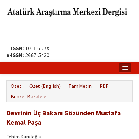
ISSN:
1011-727X
e-ISSN:
2667-5420
Ana Sayfa
Özet
Özet (English)
Tam Metin
PDF
Hakkında
Benzer Makaleler
Yayın Politikası
Devrinin Üç Bakanı Gözünden Mustafa
Dergi Kurulları
Kemal Paşa
Yayın İlkeleri
Fehim Kuruloğlu