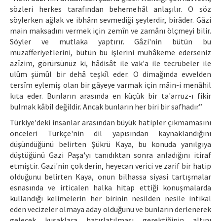
sözleri herkes tarafından behemehâl anlaşılır. O söz
söylerken ağlak ve ibhâm sevmediği şeylerdir, birâder. Gâzi
main maksadını vermek için zemîn ve zamânı ölçmeyi bilir.
Söyler ve mutlaka yaptırır. Gâzi'nin bütün bu
muzafferiyetlerini, bütün bu işlerini muhâkeme ederseniz
azîzim, görürsünüz ki, hâdisât ile vak'a ile tecrübeler ile
ulûm şümûl bir dehâ teşkîl eder. O dimağında evvelden
tersîm eylemiş olan bir gâyeye varmak için mâin-i menâhil
kıta eder. Bunların arasında en küçük bir ta'arruz-ı fikir
bulmak kâbil değildir. Ancak bunların her biri bir safhadır.”
Türkiye'deki insanlar arasından büyük hatipler çıkmamasını
önceleri Türkçe'nin dil yapısından kaynaklandığını
düşündüğünü belirten Şükrü Kaya, bu konuda yanılgıya
düştüğünü Gazi Paşa'yı tanıdıktan sonra anladığını itiraf
etmiştir. Gazi'nin çok derin, heyecan verici ve zarif bir hatip
olduğunu belirten Kaya, onun bilhassa siyasi tartışmalar
esnasında ve irticalen halka hitap ettiği konuşmalarda
kullandığı kelimelerin her birinin nesilden nesile intikal
eden vecizeler olmaya aday olduğunu ve bunların derlenerek
gelecek kuşaklara hatırlatılması gerektiğinin altını