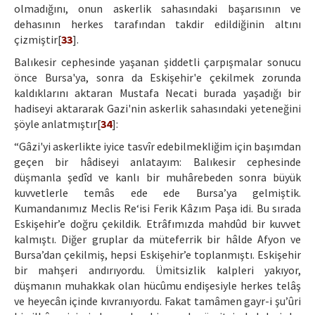
olmadığını, onun askerlik sahasındaki başarısının ve
dehasının herkes tarafından takdir edildiğinin altını
çizmiştir[
33
].
Balıkesir cephesinde yaşanan şiddetli çarpışmalar sonucu
önce Bursa'ya, sonra da Eskişehir'e çekilmek zorunda
kaldıklarını aktaran Mustafa Necati burada yaşadığı bir
hadiseyi aktararak Gazi'nin askerlik sahasındaki yeteneğini
şöyle anlatmıştır[
34
]:
“Gâzi'yi askerlikte iyice tasvîr edebilmekliğim için başımdan
geçen bir hâdiseyi anlatayım: Balıkesir cephesinde
düşmanla şedîd ve kanlı bir muhârebeden sonra büyük
kuvvetlerle temâs ede ede Bursa’ya gelmiştik.
Kumandanımız Meclis Re‘isi Ferik Kâzım Paşa idi. Bu sırada
Eskişehir’e doğru çekildik. Etrâfımızda mahdûd bir kuvvet
kalmıştı. Diğer gruplar da müteferrik bir hâlde Afyon ve
Bursa’dan çekilmiş, hepsi Eskişehir’e toplanmıştı. Eskişehir
bir mahşeri andırıyordu. Ümitsizlik kalpleri yakıyor,
düşmanın muhakkak olan hücûmu endişesiyle herkes telâş
ve heyecân içinde kıvranıyordu. Fakat tamâmen gayr-i şu’ûri