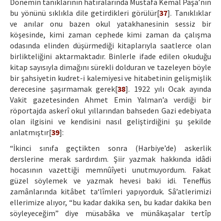
Dönemin tanıklarının hatıralarında Mustafa Kemal Paşa’nın
bu yönünü sıklıkla dile getirdikleri görülür[
37
]. Tanıklıklar
ve anılar onu bazen okul yatakhanesinin sessiz bir
köşesinde, kimi zaman cephede kimi zaman da çalışma
odasında elinden düşürmediği kitaplarıyla saatlerce olan
birlikteliğini aktarmaktadır. Binlerle ifade edilen okuduğu
kitap sayısıyla dimağını sürekli dolduran ve tazeleyen böyle
bir şahsiyetin kudret-i kalemiyesi ve hitabetinin gelişmişlik
derecesine şaşırmamak gerek[
38
]. 1922 yılı Ocak ayında
Vakit gazetesinden Ahmet Emin Yalman’a verdiği bir
röportajda askerî okul yıllarından bahseden Gazi edebiyata
olan ilgisini ve kendisini nasıl geliştirdiğini şu şekilde
anlatmıştır[
39
]:
“İkinci sınıfa geçtikten sonra (Harbiye’de) askerlik
derslerine merak sardırdım. Şiir yazmak hakkında idâdi
hocasının vazettiği memnûîyeti unutmuyordum. Fakat
güzel söylemek ve yazmak hevesi baki idi. Teneffüs
zamânlarında kitâbet ta‘lîmleri yapıyorduk. Sâ’atlerimizi
ellerimize alıyor, “bu kadar dakika sen, bu kadar dakika ben
söyleyeceğim” diye müsabâka ve münâkaşalar tertîp