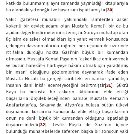
katkıda bulunmamış aynı zamanda yayınladığı kitaplarıyla
bu alandaki yeteneğini ve başarısını ispatlamıştır[
30
].
Vakit gazetesi muhabiri yakınındaki isimlerden asker
kökenli bir devlet adamı olan Mustafa Kemal'i bir de bu
açıdan değerlendirmelerini istemiştir. Soruya muhatap olan
üç isim de asker olmadıkları için yanıt vermek konusunda
çekingen davranmalarına rağmen her üçünün de üzerinde
ittifakla durduğu nokta Gazi'nin büyük bir kumandan
olmasıdır. Mustafa Kemal Paşa'nın “askerlikte emir vermek
ve bütün harekât-ı harbiyeye hâkim olmak için yaradılmış
bir insan” olduğunu gözlemlerine dayanarak ifade eden
Mustafa Necati bu gerçeği tarihteki en nankör yaradılışlı
insanın dahi inkâr edemeyeceğini belirtmiştir[
31
]. Şükrü
Kaya bu hususta bir askerin iktidarının elde ettiği
başarılarla ölçülebileceğinden bahisle Mustafa Kemal'in
Anafartalar'da, Sakarya'da, Afyon'da hülasa bütün ülkeyi
düşmandan kurtarma konusunda elde ettiği başarılarının
onun ne denli büyük bir kumandan olduğunu ispatladığı
düşüncesindedir[
32
]. Tevfik Rüşdü de Gazi'nin içinde
bulunduğu muharebelerde zaferden başka bir sonucun vaki