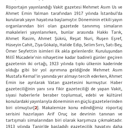
Röportajın yayınlandığı Vakit gazetesi Mehmet Asım Us ve
Ahmet Emin Yalman tarafından 1917 yılında İstanbul’da
kurularak yayın hayatına başlamıştır. Döneminin etkili yayın
organlarından biri olan gazetede tanınmış simaların
makaleleri yayınlanırken, bunlar arasında Hakkı Tarık,
Ahmet Rasim, Ahmet Şükrü, Reşat Nuri, Ruşen Eşref,
Hüseyin Cahit, Ziya Gökalp, Halide Edip, Selim Sırrı, Satı Bey,
Ömer Seyfettin isimleri ilk akla gelenlerdir. Kuruluşundan
Millî Mücadele’nin nihayetine kadar badireli günler geçiren
gazetenin iki ortağı, 1923 yılında tıpkı ülkenin kaderinde
olduğu gibi bir yol ayrımına geldiğinde Mehmet Asım
Mustafa Kemal’in yanında yer almayı tercih ederken, Ahmet
Emin ise ayrılarak Vatan gazetesini kurmuştur. Haber
gazeteciliğinin yanı sıra fikir gazeteciliği de yapan Vakit,
siyasi haberlerle beraber toplumsal, edebi ve kültürel
konulardaki yayınlarıyla döneminin en güçlü gazetelerinden
biri olmuştur[
2
]. Makalemize konu edindiğimiz röportaj
serisini hazırlayan Arif Oruç ise devrinin tanınan ve
tartışmalı simalarından biri olarak karşımıza çıkmaktadır.
1913 yılında Tanin’de başladığı gazetecilik hayatını daha