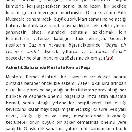
isimlerle karşılaştırdıktan sonra buna kesin bir şekilde
kanaat getirilebileceğini belirtmiştir. O da Gazi’nin Millî
Mücadele dönemindeki büyük zorlukları aşmasına ve attığı
bütün adımlardaki zamanlamasına dikkat çekerek böyle bir
şahsiyetin siyasi alandaki dehasını açıklamak için
kelimelerin yetersiz kaldığını ifade etmiştir. Gelecek
nesillerin Gazi’nin hayatını öğrendiklerinde
“Böyle bir
reisimiz vardı!”
diyerek yıllarca ve asırlarca iftihar”
edeceklerine olan inancını da sözlerine eklemiştir[
29
].
Askerlik Sahasında Mustafa Kemal Paşa
Mustafa Kemal Atatürk bir siyasetçi ve devlet adamı
olmakla beraber öncelikle askerdi. Askerî okul sıralarından
çıkıp, kıta görevine başladığı andan itibaren görev aldığı her
birlikte ve cephede önemli başarılara imza atan Mustafa
Kemal, sahip olduğu yetenekleri sergileyerek hak ettiği
teveccühü kazanmayı başarmıştır. Yetiştiği kültürel ve siyasi
çevre, aldığı eğitim ve savaş meydanlarında kazandığı
tecrübeler onun büyük bir asker olmasında önemli yere
sahiptir. O askerlik sanatına yalnızca bir kumandan olarak