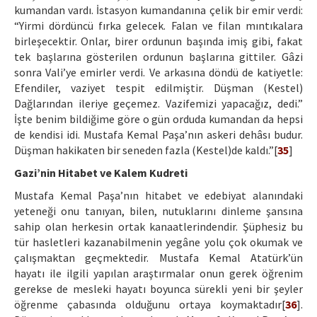
kumandan vardı. İstasyon kumandanına çelik bir emir verdi:
“Yirmi dördüncü fırka gelecek. Falan ve filan mıntıkalara
birleşecektir. Onlar, birer ordunun başında imiş gibi, fakat
tek başlarına gösterilen ordunun başlarına gittiler. Gâzi
sonra Vali’ye emirler verdi. Ve arkasına döndü de katiyetle:
Efendiler, vaziyet tespit edilmiştir. Düşman (Kestel)
Dağlarından ileriye geçemez. Vazifemizi yapacağız, dedi.”
İşte benim bildiğime göre o gün orduda kumandan da hepsi
de kendisi idi. Mustafa Kemal Paşa’nın askeri dehâsı budur.
Düşman hakikaten bir seneden fazla (Kestel)de kaldı.”[
35
]
Gazi’nin Hitabet ve Kalem Kudreti
Mustafa Kemal Paşa’nın hitabet ve edebiyat alanındaki
yeteneği onu tanıyan, bilen, nutuklarını dinleme şansına
sahip olan herkesin ortak kanaatlerindendir. Şüphesiz bu
tür hasletleri kazanabilmenin yegâne yolu çok okumak ve
çalışmaktan geçmektedir. Mustafa Kemal Atatürk’ün
hayatı ile ilgili yapılan araştırmalar onun gerek öğrenim
gerekse de mesleki hayatı boyunca sürekli yeni bir şeyler
öğrenme çabasında olduğunu ortaya koymaktadır[
36
].