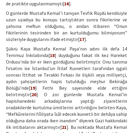
de pratikte uygulanmamıştı[
16
].
O günlerde Mustafa Kemal'i tanıyan Tevfik Rüşdü kendisiyle
uzun uzadıya bu konuyu tartıştıktan sonra fikirlerine ve
şahsına meftun olduğunu, o andan itibaren “Onun
fikirlerinin tesirinden bir an kurtulduğumu bilmiyorum”
sözleriyle duygularını ifade etmiştir[
17
].
Şükrü Kaya Mustafa Kemal Paşa'nın adını ilk defa 14
Temmuz İnkılabında[
18
] duyduğunu fakat ilk kez Hareket
Ordusu'nda bir er iken gördüğünü belirtmiştir. Onu tanıma
fırsatını ise İstanbul'un İtilaf Kuvvetleri tarafından işgali
sonrası İttihat ve Terakki Fırkası ile ilişkili veya milliyetçi,
aydın şahsiyetlerin hapis tutulduğu meşhur Bekirağa
Bölüğü'nde[
19
] Fethi Bey sayesinde elde ettiğini
belirtmiştir[
20
]. O zor günlerde Mustafa Kemal'in
hapishanedeki arkadaşlarına yaptığı ziyaretlerin
oradakilerde kurtulma ümitlerini arttırdığını belirten Kaya,
“Mefkûrelerini fiîiliyata îsâl edecek kuvvetli bir dehâya sahip
olduğuna daha orada iken inandım” diyerek Gazi hakkındaki
ilk intibalarını aktarmıştır[
21
]. Bu noktada Mustafa Kemal