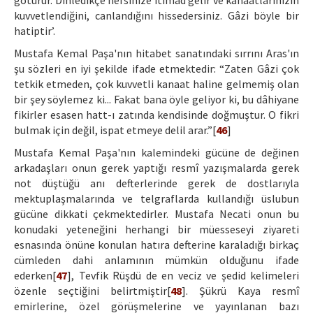
götürür. Dinledikçe nefsinize itimad gelir ve kanaatlarınızın
kuvvetlendiğini, canlandığını hissedersiniz. Gâzi böyle bir
hatiptir’.
Mustafa Kemal Paşa'nın hitabet sanatındaki sırrını Aras'ın
şu sözleri en iyi şekilde ifade etmektedir: “Zaten Gâzi çok
tetkik etmeden, çok kuvvetli kanaat haline gelmemiş olan
bir şey söylemez ki... Fakat bana öyle geliyor ki, bu dâhiyane
fikirler esasen hatt-ı zatında kendisinde doğmuştur. O fikri
bulmak için değil, ispat etmeye delil arar.”[
46
]
Mustafa Kemal Paşa'nın kalemindeki gücüne de değinen
arkadaşları onun gerek yaptığı resmî yazışmalarda gerek
not düştüğü anı defterlerinde gerek de dostlarıyla
mektuplaşmalarında ve telgraflarda kullandığı üslubun
gücüne dikkati çekmektedirler. Mustafa Necati onun bu
konudaki yeteneğini herhangi bir müesseseyi ziyareti
esnasında önüne konulan hatıra defterine karaladığı birkaç
cümleden dahi anlamının mümkün olduğunu ifade
ederken[
47
], Tevfik Rüşdü de en veciz ve şedid kelimeleri
özenle seçtiğini belirtmiştir[
48
]. Şükrü Kaya resmî
emirlerine, özel görüşmelerine ve yayınlanan bazı