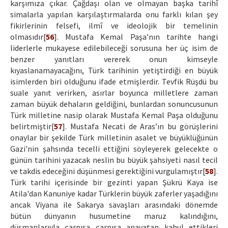
karşımıza çıkar. Çağdaşı olan ve olmayan başka tarihî
simalarla yapılan karşılaştırmalarda onu farklı kılan şey
fikirlerinin felsefi, ilmî ve ideolojik bir temelinin
olmasıdır[
56
]. Mustafa Kemal Paşa’nın tarihte hangi
liderlerle mukayese edilebileceği sorusuna her üç isim de
benzer yanıtları vererek onun kimseyle
kıyaslanamayacağını, Türk tarihinin yetiştirdiği en büyük
isimlerden biri olduğunu ifade etmişlerdir. Tevfik Rüşdü bu
suale yanıt verirken, asırlar boyunca milletlere zaman
zaman büyük dehaların geldiğini, bunlardan sonuncusunun
Türk milletine nasip olarak Mustafa Kemal Paşa olduğunu
belirtmiştir[
57
]. Mustafa Necati de Aras’ın bu görüşlerini
onaylar bir şekilde Türk milletinin asalet ve büyüklüğünün
Gazi'nin şahsında tecelli ettiğini söyleyerek gelecekte o
günün tarihini yazacak neslin bu büyük şahsiyeti nasıl tecil
ve takdis edeceğini düşünmesi gerektiğini vurgulamıştır[
58
].
Türk tarihi içerisinde bir gezinti yapan Şükrü Kaya ise
Atila'dan Kanuniye kadar Türklerin büyük zaferler yaşadığını
ancak Viyana ile Sakarya savaşları arasındaki dönemde
bütün dünyanın husumetine maruz kalındığını,
düşmanlarıyla çarpışa çarpışa anavatan kabul ettikleri