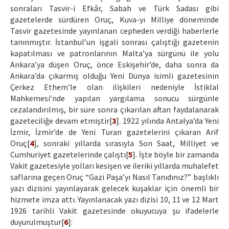
sonraları Tasvir-i Efkâr, Sabah ve Türk Sadası gibi
gazetelerde sürdüren Oruç, Kuva-yı Milliye döneminde
Tasvir gazetesinde yayınlanan cepheden verdiği haberlerle
tanınmıştır. İstanbul’un işgali sonrası çalıştığı gazetenin
kapatılması ve patronlarının Malta’ya sürgünü ile yolu
Ankara’ya düşen Oruç, önce Eskişehir’de, daha sonra da
Ankara’da çıkarmış olduğu Yeni Dünya isimli gazetesinin
Çerkez Ethem’le olan ilişkileri nedeniyle İstiklal
Mahkemesi’nde yapılan yargılama sonucu sürgünle
cezalandırılmış, bir süre sonra çıkarılan aftan faydalanarak
gazeteciliğe devam etmiştir[
3
]. 1922 yılında Antalya’da Yeni
İzmir, İzmir’de de Yeni Turan gazetelerini çıkaran Arif
Oruç[
4
], sonraki yıllarda sırasıyla Son Saat, Milliyet ve
Cumhuriyet gazetelerinde çalıştı[
5
]. İşte böyle bir zamanda
Vakit gazetesiyle yolları kesişen ve ileriki yıllarda muhalefet
saflarına geçen Oruç “Gazi Paşa’yı Nasıl Tanıdınız?” başlıklı
yazı dizisini yayınlayarak gelecek kuşaklar için önemli bir
hizmete imza attı. Yayınlanacak yazı dizisi 10, 11 ve 12 Mart
1926 tarihli Vakit gazetesinde okuyucuya şu ifadelerle
duyurulmuştur[
6
]: