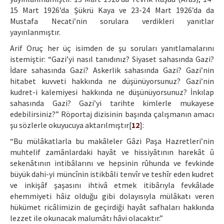
15 Mart 1926’da Şükrü Kaya ve 23-24 Mart 1926’da da
Mustafa Necati’nin sorulara verdikleri yanıtlar
yayınlanmıştır.
Arif Oruç her üç isimden de şu soruları yanıtlamalarını
istemiştir: “Gazi’yi nasıl tanıdınız? Siyaset sahasında Gazi?
İdare sahasında Gazi? Askerlik sahasında Gazi? Gazi’nin
hitabet kuvveti hakkında ne düşünüyorsunuz? Gazi’nin
kudret-i kalemiyesi hakkında ne düşünüyorsunuz? İnkılap
sahasında Gazi? Gazi’yi tarihte kimlerle mukayese
edebilirsiniz?” Röportaj dizisinin başında çalışmanın amacı
şu sözlerle okuyucuya aktarılmıştır[
12
]:
“Bu mülâkatlarla bu makâleler Gâzi Paşa Hazretleri’nin
muhtelif zamânlardaki hayât ve hissiyâtının harekât û
sekenâtının intibâlarını ve hepsinin rûhunda ve fevkinde
büyük dahi-yi müncînin istikbâli tenvîr ve teshîr eden kudret
ve inkişâf şaşasını ihtivâ etmek itibârıyla fevkâlade
ehemmiyeti hâiz olduğu gibi dolayısıyla mülâkatı veren
hükümet ricâlimizin de geçirdiği hayât safhaları hakkında
lezzet ile okunacak malumâtı hâvi olacaktır.”