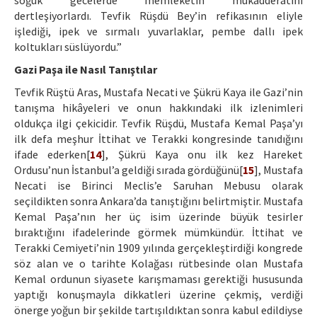
soğuk gecelerde memleketin mukadderatını
dertleşiyorlardı. Tevfik Rüşdü Bey’in refikasının eliyle
işlediği, ipek ve sırmalı yuvarlaklar, pembe dallı ipek
koltukları süslüyordu.”
Gazi Paşa ile Nasıl Tanıştılar
Tevfik Rüştü Aras, Mustafa Necati ve Şükrü Kaya ile Gazi’nin
tanışma hikâyeleri ve onun hakkındaki ilk izlenimleri
oldukça ilgi çekicidir. Tevfik Rüşdü, Mustafa Kemal Paşa’yı
ilk defa meşhur İttihat ve Terakki kongresinde tanıdığını
ifade ederken[
14
], Şükrü Kaya onu ilk kez Hareket
Ordusu’nun İstanbul’a geldiği sırada gördüğünü[
15
], Mustafa
Necati ise Birinci Meclis’e Saruhan Mebusu olarak
seçildikten sonra Ankara’da tanıştığını belirtmiştir. Mustafa
Kemal Paşa’nın her üç isim üzerinde büyük tesirler
bıraktığını ifadelerinde görmek mümkündür. İttihat ve
Terakki Cemiyeti’nin 1909 yılında gerçekleştirdiği kongrede
söz alan ve o tarihte Kolağası rütbesinde olan Mustafa
Kemal ordunun siyasete karışmaması gerektiği hususunda
yaptığı konuşmayla dikkatleri üzerine çekmiş, verdiği
önerge yoğun bir şekilde tartışıldıktan sonra kabul edildiyse