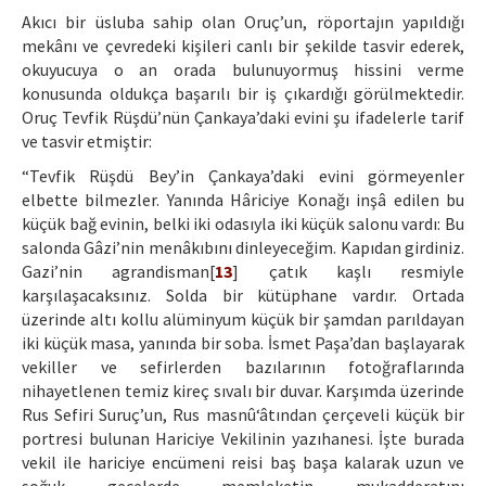
Akıcı bir üsluba sahip olan Oruç’un, röportajın yapıldığı
mekânı ve çevredeki kişileri canlı bir şekilde tasvir ederek,
okuyucuya o an orada bulunuyormuş hissini verme
konusunda oldukça başarılı bir iş çıkardığı görülmektedir.
Oruç Tevfik Rüşdü’nün Çankaya’daki evini şu ifadelerle tarif
ve tasvir etmiştir:
“Tevfik Rüşdü Bey’in Çankaya’daki evini görmeyenler
elbette bilmezler. Yanında Hâriciye Konağı inşâ edilen bu
küçük bağ evinin, belki iki odasıyla iki küçük salonu vardı: Bu
salonda Gâzi’nin menâkıbını dinleyeceğim. Kapıdan girdiniz.
Gazi’nin agrandisman[
13
] çatık kaşlı resmiyle
karşılaşacaksınız. Solda bir kütüphane vardır. Ortada
üzerinde altı kollu alüminyum küçük bir şamdan parıldayan
iki küçük masa, yanında bir soba. İsmet Paşa’dan başlayarak
vekiller ve sefirlerden bazılarının fotoğraflarında
nihayetlenen temiz kireç sıvalı bir duvar. Karşımda üzerinde
Rus Sefiri Suruç’un, Rus masnû‘âtından çerçeveli küçük bir
portresi bulunan Hariciye Vekilinin yazıhanesi. İşte burada
vekil ile hariciye encümeni reisi baş başa kalarak uzun ve