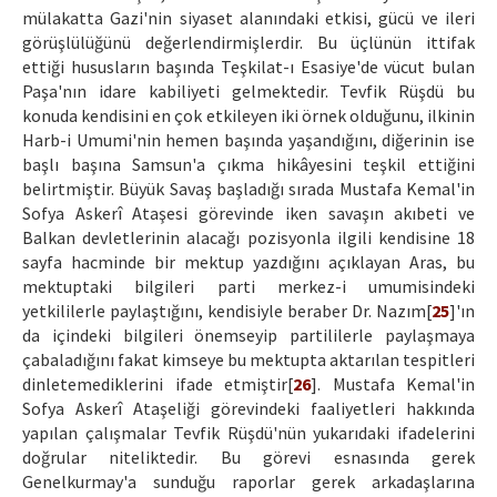
mülakatta Gazi'nin siyaset alanındaki etkisi, gücü ve ileri
görüşlülüğünü değerlendirmişlerdir. Bu üçlünün ittifak
ettiği hususların başında Teşkilat-ı Esasiye'de vücut bulan
Paşa'nın idare kabiliyeti gelmektedir. Tevfik Rüşdü bu
konuda kendisini en çok etkileyen iki örnek olduğunu, ilkinin
Harb-i Umumi'nin hemen başında yaşandığını, diğerinin ise
başlı başına Samsun'a çıkma hikâyesini teşkil ettiğini
belirtmiştir. Büyük Savaş başladığı sırada Mustafa Kemal'in
Sofya Askerî Ataşesi görevinde iken savaşın akıbeti ve
Balkan devletlerinin alacağı pozisyonla ilgili kendisine 18
sayfa hacminde bir mektup yazdığını açıklayan Aras, bu
mektuptaki bilgileri parti merkez-i umumisindeki
yetkililerle paylaştığını, kendisiyle beraber Dr. Nazım[
25
]'ın
da içindeki bilgileri önemseyip partililerle paylaşmaya
çabaladığını fakat kimseye bu mektupta aktarılan tespitleri
dinletemediklerini ifade etmiştir[
26
]. Mustafa Kemal'in
Sofya Askerî Ataşeliği görevindeki faaliyetleri hakkında
yapılan çalışmalar Tevfik Rüşdü'nün yukarıdaki ifadelerini
doğrular niteliktedir. Bu görevi esnasında gerek
Genelkurmay'a sunduğu raporlar gerek arkadaşlarına