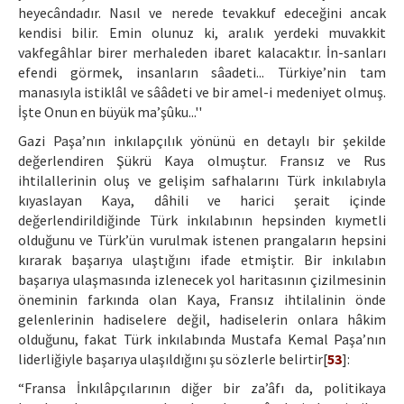
heyecândadır. Nasıl ve nerede tevakkuf edeceğini ancak
kendisi bilir. Emin olunuz ki, aralık yerdeki muvakkit
vakfegâhlar birer merhaleden ibaret kalacaktır. İn-sanları
efendi görmek, insanların sâadeti... Türkiye’nin tam
manasıyla istiklâl ve sââdeti ve bir amel-i medeniyet olmuş.
İşte Onun en büyük ma’şûku...''
Gazi Paşa’nın inkılapçılık yönünü en detaylı bir şekilde
değerlendiren Şükrü Kaya olmuştur. Fransız ve Rus
ihtilallerinin oluş ve gelişim safhalarını Türk inkılabıyla
kıyaslayan Kaya, dâhili ve harici şerait içinde
değerlendirildiğinde Türk inkılabının hepsinden kıymetli
olduğunu ve Türk’ün vurulmak istenen prangaların hepsini
kırarak başarıya ulaştığını ifade etmiştir. Bir inkılabın
başarıya ulaşmasında izlenecek yol haritasının çizilmesinin
öneminin farkında olan Kaya, Fransız ihtilalinin önde
gelenlerinin hadiselere değil, hadiselerin onlara hâkim
olduğunu, fakat Türk inkılabında Mustafa Kemal Paşa’nın
liderliğiyle başarıya ulaşıldığını şu sözlerle belirtir[
53
]:
“Fransa İnkılâpçılarının diğer bir za’âfı da, politikaya