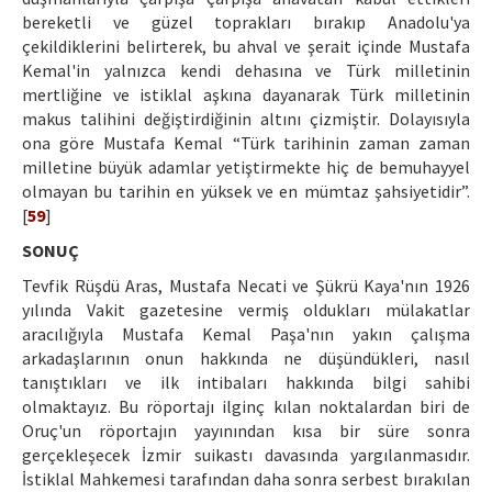
bereketli ve güzel toprakları bırakıp Anadolu'ya
çekildiklerini belirterek, bu ahval ve şerait içinde Mustafa
Kemal'in yalnızca kendi dehasına ve Türk milletinin
mertliğine ve istiklal aşkına dayanarak Türk milletinin
makus talihini değiştirdiğinin altını çizmiştir. Dolayısıyla
ona göre Mustafa Kemal “Türk tarihinin zaman zaman
milletine büyük adamlar yetiştirmekte hiç de bemuhayyel
olmayan bu tarihin en yüksek ve en mümtaz şahsiyetidir”.
[
59
]
SONUÇ
Tevfik Rüşdü Aras, Mustafa Necati ve Şükrü Kaya'nın 1926
yılında Vakit gazetesine vermiş oldukları mülakatlar
aracılığıyla Mustafa Kemal Paşa'nın yakın çalışma
arkadaşlarının onun hakkında ne düşündükleri, nasıl
tanıştıkları ve ilk intibaları hakkında bilgi sahibi
olmaktayız. Bu röportajı ilginç kılan noktalardan biri de
Oruç'un röportajın yayınından kısa bir süre sonra
gerçekleşecek İzmir suikastı davasında yargılanmasıdır.
İstiklal Mahkemesi tarafından daha sonra serbest bırakılan