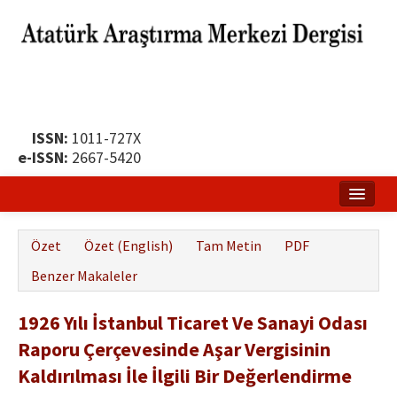
ISSN:
1011-727X
e-ISSN:
2667-5420
Ana Sayfa
Özet
Özet (English)
Tam Metin
PDF
Hakkında
Benzer Makaleler
Yayın Politikası
1926 Yılı İstanbul Ticaret Ve Sanayi Odası
Dergi Kurulları
Raporu Çerçevesinde Aşar Vergisinin
Yayın İlkeleri
Kaldırılması İle İlgili Bir Değerlendirme