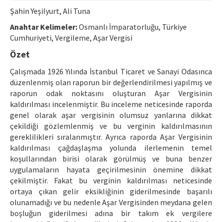
Etik İlkeler
Şahin Yeşilyurt, Ali Tuna
Yazar Rehberi
Anahtar Kelimeler:
Osmanlı İmparatorluğu, Türkiye
Cumhuriyeti, Vergileme, Aşar Vergisi
Hakem Rehberi
Özet
İletişim
Çalışmada 1926 Yılında İstanbul Ticaret ve Sanayi Odasınca
düzenlenmiş olan raporun bir değerlendirilmesi yapılmış ve
raporun odak noktasını oluşturan Aşar Vergisinin
kaldırılması incelenmiştir. Bu inceleme neticesinde raporda
genel olarak aşar vergisinin olumsuz yanlarına dikkat
çekildiği gözlemlenmiş ve bu verginin kaldırılmasının
gereklilikleri sıralanmıştır. Ayrıca raporda Aşar Vergisinin
kaldırılması çağdaşlaşma yolunda ilerlemenin temel
koşullarından birisi olarak görülmüş ve buna benzer
uygulamaların hayata geçirilmesinin önemine dikkat
çekilmiştir. Fakat bu verginin kaldırılması neticesinde
ortaya çıkan gelir eksikliğinin giderilmesinde başarılı
olunamadığı ve bu nedenle Aşar Vergisinden meydana gelen
boşluğun giderilmesi adına bir takım ek vergilere