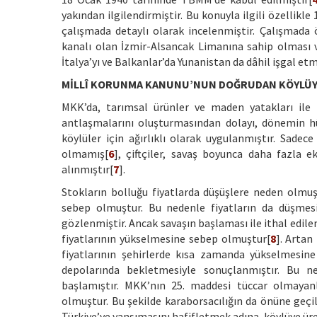
yakından ilgilendirmiştir. Bu konuyla ilgili özellikle
çalışmada detaylı olarak incelenmiştir. Çalışmada ö
kanalı olan İzmir-Alsancak Limanına sahip olması v
İtalya’yı ve Balkanlar’da Yunanistan da dâhil işgal e
MİLLÎ KORUNMA KANUNU’NUN DOĞRUDAN KÖYLÜYE
MKK’da, tarımsal ürünler ve maden yatakları ile ilg
antlaşmalarını oluşturmasından dolayı, dönemin hü
köylüler için ağırlıklı olarak uygulanmıştır. Sade
olmamış[
6
], çiftçiler, savaş boyunca daha fazla e
alınmıştır[
7
].
Stokların bolluğu fiyatlarda düşüşlere neden olmuş
sebep olmuştur. Bu nedenle fiyatların da düşmesi
gözlenmiştir. Ancak savaşın başlaması ile ithal edilen
fiyatlarının yükselmesine sebep olmuştur[
8
]. Artan
fiyatlarının şehirlerde kısa zamanda yükselmesin
depolarında bekletmesiyle sonuçlanmıştır. Bu n
başlamıştır. MKK’nın 25. maddesi tüccar olmayanl
olmuştur. Bu şekilde karaborsacılığın da önüne geç
Türkiye’ye yansımasını hafifletmek adına, köylüye ür