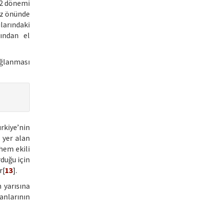
42 dönemi
göz önünde
larındaki
ından el
ağlanması
rkiye’nin
 yer alan
hem ekili
duğu için
r[
13
].
 yarısına
anlarının