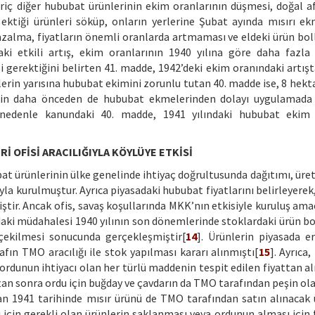
hariç diğer hububat ürünlerinin ekim oranlarının düşmesi, doğal a
ektiği ürünleri söküp, onların yerlerine Şubat ayında mısırı e
azalma, fiyatların önemli oranlarda artmaması ve eldeki ürün bo
daki etkili artış, ekim oranlarının 1940 yılına göre daha fazla
i gerektiğini belirten 41. madde, 1942’deki ekim oranındaki artışt
ilerin yarısına hububat ekimini zorunlu tutan 40. madde ise, 8 hekt
rinin daha önceden de hububat ekmelerinden dolayı uygulamad
u nedenle kanundaki 40. madde, 1941 yılındaki hububat ekim 
OFİSİ ARACILIĞIYLA KÖYLÜYE ETKİSİ
at ürünlerinin ülke genelinde ihtiyaç doğrultusunda dağıtımı, üret
yla kurulmuştur. Ayrıca piyasadaki hububat fiyatlarını belirleyerek,
r. Ancak ofis, savaş koşullarında MKK’nın etkisiyle kuruluş amac
ki müdahalesi 1940 yılının son dönemlerinde stoklardaki ürün b
çekilmesi sonucunda gerçekleşmiştir[
14
]. Ürünlerin piyasada er
lafın TMO aracılığı ile stok yapılması kararı alınmıştı[
15
]. Ayrıca
ordunun ihtiyacı olan her türlü maddenin tespit edilen fiyattan a
ftan sonra ordu için buğday ve çavdarın da TMO tarafından peşin ol
an 1941 tarihinde mısır ürünü de TMO tarafından satın alınacak 
 için gerekli olan ürünlerin saklanması veya ordunun alması için f