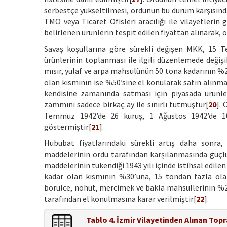
serbestçe yükseltilmesi, ordunun bu durum karşısın
TMO veya Ticaret Ofisleri aracılığı ile vilayetleri
belirlenen ürünlerin tespit edilen fiyattan alınarak, o
Savaş koşullarına göre sürekli değişen MKK, 15 T
ürünlerinin toplanması ile ilgili düzenlemede değişik
mısır, yulaf ve arpa mahsulünün 50 tona kadarının %2
olan kısmının ise %50’sine el konularak satın alınmas
kendisine zamanında satması için piyasada ürünler
zammını sadece birkaç ay ile sınırlı tutmuştur[
20
].
Temmuz 1942’de 26 kuruş, 1 Ağustos 1942’de 10 
göstermiştir[
21
].
Hububat fiyatlarındaki sürekli artış daha sonr
maddelerinin ordu tarafından karşılanmasında güçlü
maddelerinin tükendiği 1943 yılı içinde istihsal edil
kadar olan kısmının %30’una, 15 tondan fazla olan
börülce, nohut, mercimek ve bakla mahsullerinin %25’
tarafından el konulmasına karar verilmiştir[
22
].
Tablo 4. İzmir Vilayetinden Alınan Topr