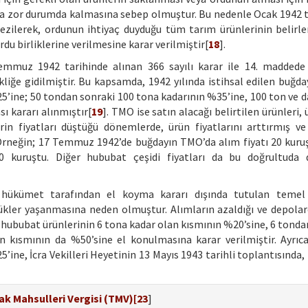
da zor durumda kalmasına sebep olmuştur. Bu nedenle Ocak 1942 t
n gezilerek, ordunun ihtiyaç duyduğu tüm tarım ürünlerinin belirl
rdu birliklerine verilmesine karar verilmiştir[
18
].
emmuz 1942 tarihinde alınan 366 sayılı karar ile 14. madded
liğe gidilmiştir. Bu kapsamda, 1942 yılında istihsal edilen buğday
5’ine; 50 tondan sonraki 100 tona kadarının %35’ine, 100 ton ve d
ı kararı alınmıştır[
19
]. TMO ise satın alacağı belirtilen ürünleri, 
in fiyatları düştüğü dönemlerde, ürün fiyatlarını arttırmış ve
 Örneğin; 17 Temmuz 1942’de buğdayın TMO’da alım fiyatı 20 kuruş
kuruştu. Diğer hububat çeşidi fiyatları da bu doğrultuda de
a, hükümet tarafından el koyma kararı dışında tutulan temel
kler yaşanmasına neden olmuştur. Alımların azaldığı ve depolar
en hububat ürünlerinin 6 tona kadar olan kısmının %20’sine, 6 tond
 kısmının da %50’sine el konulmasına karar verilmiştir. Ayrıca
ine, İcra Vekilleri Heyetinin 13 Mayıs 1943 tarihli toplantısında
ak Mahsulleri Vergisi (TMV)[
23
]