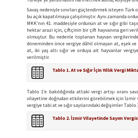
Savaş nedeniyle sınırları güçlendirmek isteyen Türk or
bu açık kapatılmaya çalışılmıştır. Aynı zamanda ordud
MKK’nın 41. maddesiyle ordunun at ve sığır gibi taş
hektar arazi için, çiftçinin bir çift hayvanına geri 
olmuştur. Bu nedenle toplanan hayvan vergilerindek
döneminden önce vergiye dâhil olmayan at, eşek ve k
at, iki yaş altı sığır ve orduya ait hayvanlar verg
verilmiştir.
Tablo 1. At ve Sığır İçin Yıllık Vergi Mikta
Tablo 1’e bakıldığında attaki vergi artışı oranı s
vilayetine doğrudan etkilerini görebilmek için İzmir vi
vergiye tabi at ve sığır sayılarındaki değişimler Tablo 
Tablo 2. İzmir Vilayetinde Sayım Vergis