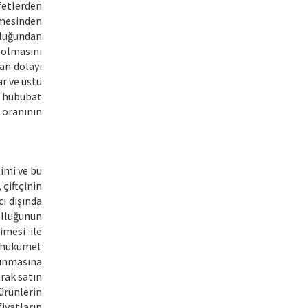
fetlerden
kmesinden
lluğundan
 olmasını
an dolayı
ar ve üstü
a hububat
oranının
imi ve bu
 çiftçinin
ı dışında
olluğunun
imesi ile
, hükümet
lınmasına
arak satın
ürünlerin
iyatların