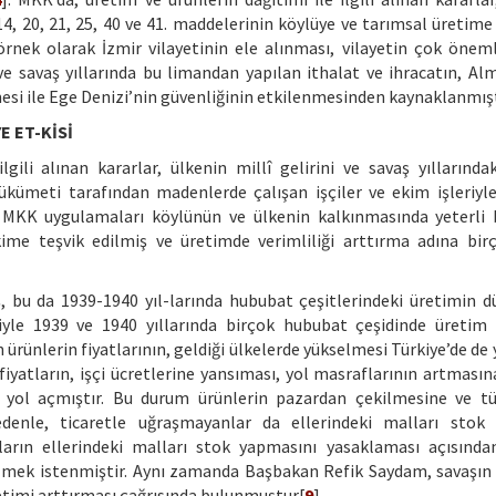
 14, 20, 21, 25, 40 ve 41. maddelerinin köylüye ve tarımsal üretime
rnek olarak İzmir vilayetinin ele alınması, vilayetin çok öneml
e savaş yıllarında bu limandan yapılan ithalat ve ihracatın, Al
tmesi ile Ege Denizi’nin güvenliğinin etkilenmesinden kaynaklanmışt
 ET-KİSİ
ili alınan kararlar, ülkenin millî gelirini ve savaş yıllarındak
kümeti tarafından madenlerde çalışan işçiler ve ekim işleriyl
ce MKK uygulamaları köylünün ve ülkenin kalkınmasında yeterli 
kime teşvik edilmiş ve üretimde verimliliği arttırma adına bir
, bu da 1939-1940 yıl-larında hububat çeşitlerindeki üretimin 
yle 1939 ve 1940 yıllarında birçok hububat çeşidinde üretim 
 ürünlerin fiyatlarının, geldiği ülkelerde yükselmesi Türkiye’de de 
 fiyatların, işçi ücretlerine yansıması, yol masraflarının artması
e yol açmıştır. Bu durum ürünlerin pazardan çekilmesine ve tü
edenle, ticaretle uğraşmayanlar da ellerindeki malları stok
arın ellerindeki malları stok yapmasını yasaklaması açısınd
ilmek istenmiştir. Aynı zamanda Başbakan Refik Saydam, savaşın 
etimi arttırması çağrısında bulunmuştur[
9
].