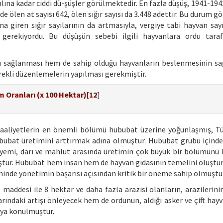
ılına kadar ciddi dü-şüşler görülmektedir. En fazla düşüş, 1941-19
’de ölen at sayısı 642, ölen sığır sayısı da 3.448 adettir. Bu durum 
a giren sığır sayılarının da artmasıyla, vergiye tabi hayvan sayı
gerekiyordu. Bu düşüşün sebebi ilgili hayvanlara ordu taraf
acı sağlanması hem de sahip olduğu hayvanların beslenmesinin s
erekli düzenlemelerin yapılması gerekmiştir.
m Oranları (x 100 Hektar)[
12
]
faaliyetlerin en önemli bölümü hububat üzerine yoğunlaşmış, Tü
bubat üretimini arttırmak adına olmuştur. Hububat grubu içinde
 kuşyemi, darı ve mahlut arasında üretimin çok büyük bir bölümünü 
tur. Hububat hem insan hem de hayvan gıdasının temelini oluştur
inde yönetimin başarısı açısından kritik bir öneme sahip olmuştu
addesi ile 8 hektar ve daha fazla arazisi olanların, arazilerinin
ndaki artışı önleyecek hem de ordunun, aldığı asker ve çift hayv
aya konulmuştur.