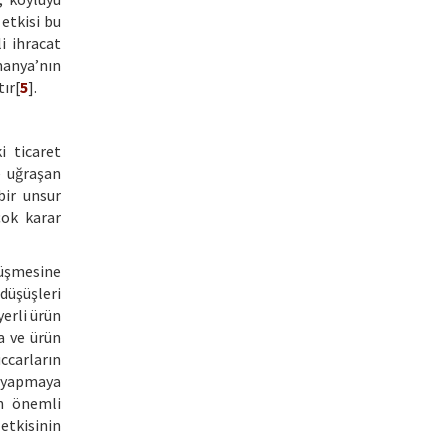
 etkisi bu
i ihracat
manya’nın
ır[
5
].
i ticaret
e uğraşan
bir unsur
çok karar
düşmesine
düşüşleri
yerli ürün
na ve ürün
ccarların
 yapmaya
an önemli
etkisinin