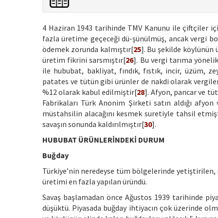
4 Haziran 1943 tarihinde TMV Kanunu ile çiftçiler i
fazla üretime geçeceği dü-şünülmüş, ancak vergi bo
ödemek zorunda kalmıştır[
25
]. Bu şekilde köylünün
üretim fikrini sarsmıştır[
26
]. Bu vergi tarıma yöneli
ile hububat, bakliyat, fındık, fıstık, incir, üzüm, 
patates ve tütün gibi ürünler de nakdi olarak vergilen
%12 olarak kabul edilmiştir[
28
]. Afyon, pancar ve tü
Fabrikaları Türk Anonim Şirketi satın aldığı afyon
müstahsilin alacağını kesmek suretiyle tahsil etmişt
savaşın sonunda kaldırılmıştır[
30
].
HUBUBAT ÜRÜNLERİNDEKİ DURUM
Buğday
Türkiye’nin neredeyse tüm bölgelerinde yetiştirilen, 
üretimi en fazla yapılan üründü.
Savaş başlamadan önce Ağustos 1939 tarihinde piyasa
düşüktü. Piyasada buğday ihtiyacın çok üzerinde olm