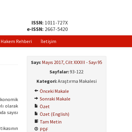
ISSN:
1011-727X
e-ISSN:
2667-5420
Hakem Rehberi
İletişim
Sayı:
Mayıs 2017, Cilt XXXIII - Sayı 95
Sayfalar:
93-122
Kategori:
Araştırma Makalesi
Önceki Makale
Sonraki Makale
 ekonomik
ylı olarak
Özet
da sayısı
Özet (English)
Tam Metin
itikasının
PDF