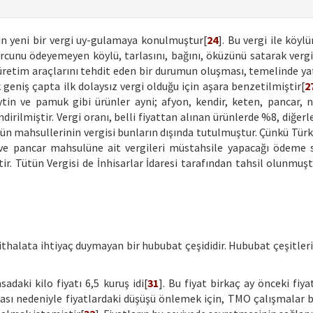
çin yeni bir vergi uy-gulamaya konulmuştur[
24
]. Bu vergi ile köyl
rcunu ödeyemeyen köylü, tarlasını, bağını, öküzünü satarak verg
 üretim araçlarını tehdit eden bir durumun oluşması, temelinde ya
k geniş çapta ilk dolaysız vergi olduğu için aşara benzetilmiştir[
2
zeytin ve pamuk gibi ürünler ayni; afyon, kendir, keten, pancar, n
dirilmiştir. Vergi oranı, belli fiyattan alınan ürünlerde %8, diğerl
tün mahsullerinin vergisi bunların dışında tutulmuştur. Çünkü Türk
 ve pancar mahsulüne ait vergileri müstahsile yapacağı ödeme s
ir. Tütün Vergisi de İnhisarlar İdaresi tarafından tahsil olunmuşt
ithalata ihtiyaç duymayan bir hububat çeşididir. Hububat çeşitleri
daki kilo fiyatı 6,5 kuruş idi[
31
]. Bu fiyat birkaç ay önceki fiy
ası nedeniyle fiyatlardaki düşüşü önlemek için, TMO çalışmalar 