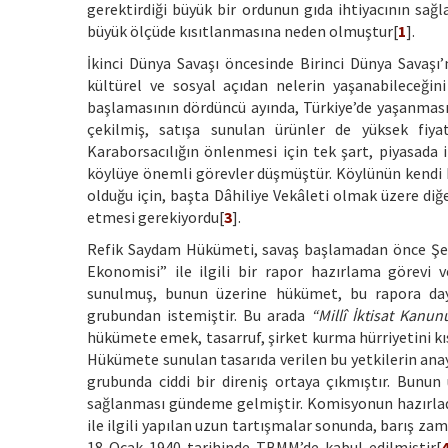
gerektirdiği büyük bir ordunun gıda ihtiyacının sağ
büyük ölçüde kısıtlanmasına neden olmuştur[
1
].
İkinci Dünya Savaşı öncesinde Birinci Dünya Savaşı
kültürel ve sosyal açıdan nelerin yaşanabileceği
başlamasının dördüncü ayında, Türkiye’de yaşanması 
çekilmiş, satışa sunulan ürünler de yüksek fiya
Karaborsacılığın önlenmesi için tek şart, piyasada
köylüye önemli görevler düşmüştür. Köylünün kendi k
olduğu için, başta Dâhiliye Vekâleti olmak üzere diğe
etmesi gerekiyordu[
3
].
Refik Saydam Hükümeti, savaş başlamadan önce Şev
Ekonomisi” ile ilgili bir rapor hazırlama görevi
sunulmuş, bunun üzerine hükümet, bu rapora daya
grubundan istemiştir. Bu arada
“Millî İktisat Kanun
hükümete emek, tasarruf, şirket kurma hürriyetini kısıtl
Hükümete sunulan tasarıda verilen bu yetkilerin ana
grubunda ciddi bir direniş ortaya çıkmıştır. Bunu
sağlanması gündeme gelmiştir. Komisyonun hazırla
ile ilgili yapılan uzun tartışmalar sonunda, barış za
18 Ocak 1940 tarihinde TBMM’de kabul edilmiştir[