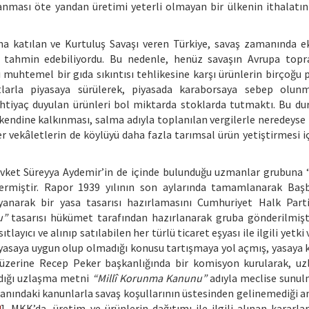
lanması öte yandan üretimi yeterli olmayan bir ülkenin ithalatın
’na katılan ve Kurtuluş Savaşı veren Türkiye, savaş zamanında 
ni tahmin edebiliyordu. Bu nedenle, henüz savaşın Avrupa topr
muhtemel bir gıda sıkıntısı tehlikesine karşı ürünlerin birçoğu 
tlarla piyasaya sürülerek, piyasada karaborsaya sebep olunm
 ihtiyaç duyulan ürünleri bol miktarda stoklarda tutmaktı. Bu d
endine kalkınması, salma adıyla toplanılan vergilerle neredeyse
r vekâletlerin de köylüyü daha fazla tarımsal ürün yetiştirmesi iç
ket Süreyya Aydemir’in de içinde bulunduğu uzmanlar grubuna
 vermiştir. Rapor 1939 yılının son aylarında tamamlanarak Baş
narak bir yasa tasarısı hazırlamasını Cumhuriyet Halk Parti
u”
tasarısı hükümet tarafından hazırlanarak gruba gönderilmişti
ayıcı ve alınıp satılabilen her türlü ticaret eşyası ile ilgili yetki 
yasaya uygun olup olmadığı konusu tartışmaya yol açmış, yasaya 
n üzerine Recep Peker başkanlığında bir komisyon kurularak, u
dığı uzlaşma metni
“Millî Korunma Kanunu”
adıyla meclise sunul
manındaki kanunlarla savaş koşullarının üstesinden gelinemediği an
4
]. MKK’da, üretim ve ürünlerin dağıtımı ile ilgili alınan kararla