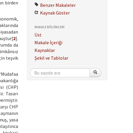
ın birden
Benzer Makaleler
Kaynak Göster
ekonomik,
aklarında
MAKALE BÖLÜMLERİ
piyasadan
Üst
uştur[
2
].
Makale İçeriği
urumda da
Kaynaklar
 imkânsız
in teşvik
Şekil ve Tablolar
 “Müdafaa
bakanlığa
si (CHP)
r. Tasarı
vermiştir.
karşı CHP
zlaşmanın
muş, yasa
laşılınca
r, köylüyü