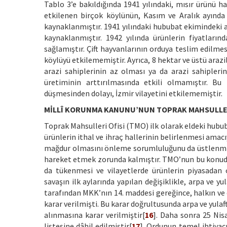
Tablo 3’e bakıldığında 1941 yılındaki, mısır ürünü 
etkilenen birçok köylünün, Kasım ve Aralık ayında 
kaynaklanmıştır. 1941 yılındaki hububat ekimindeki 
kaynaklanmıştır. 1942 yılında ürünlerin fiyatların
sağlamıştır. Çift hayvanlarının orduya teslim edilmes
köylüyü etkilememiştir. Ayrıca, 8 hektar ve üstü araz
arazi sahiplerinin az olması ya da arazi sahiple
üretiminin arttırılmasında etkili olmamıştır. B
düşmesinden dolayı, İzmir vilayetini etkilememiştir.
MİLLÎ KORUNMA KANUNU’NUN TOPRAK MAHSULLERİ 
Toprak Mahsulleri Ofisi (TMO) ilk olarak eldeki hubub
ürünlerin ithal ve ihraç hallerinin belirlenmesi amacı
mağdur olmasını önleme sorumluluğunu da üstlenmişti
hareket etmek zorunda kalmıştır. TMO’nun bu konuda
da tükenmesi ve vilayetlerde ürünlerin piyasadan 
savaşın ilk aylarında yapılan değişiklikle, arpa ve yu
tarafından MKK’nın 14. maddesi gereğince, halkın ve 
karar verilmişti. Bu karar doğrultusunda arpa ve yula
alınmasına karar verilmiştir[
16
]. Daha sonra 25 Nis
listesine dâhil edilmiştir[
17
]. Ordunun temel ihtiyacı