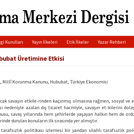
gi Kurulları
Yayın İlkeleri
Etik İlkeler
Yazar Rehberi
ububat Üretimine Etkisi
eti, Millî Korunma Kanunu, Hububat, Türkiye Ekonomisi
, sıcak savaşın etkile-rinden kaçınmış olmasına rağmen, sosyal ve
sı nedeniyle azalan dış ticaret hacmiyle, savaşın et-kilerini dola
onusu, savaş yıllarında hem şehirlerde yaşayan halkın hem de ordu
nde durulan konuların ilk sırasında yer almıştır.
 tarafsızlık politikası izlemesi bir yandan silahlı tarafsızlık pol