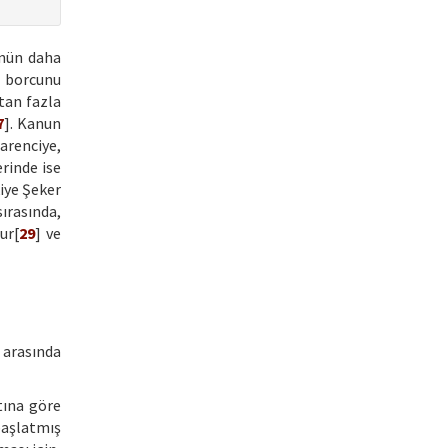
ünün daha
i borcunu
tan fazla
7
]. Kanun
arenciye,
erinde ise
iye Şeker
ırasında,
ur[
29
] ve
 arasında
atına göre
başlatmış