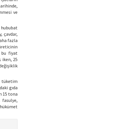
arihinde,
enmesi ve
e hububat
, çavdar,
aha fazla
üreticinin
 bu fiyat
 iken, 25
ğişiklik
 tüketim
daki gıda
an 15 tona
 fasulye,
, hükümet