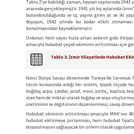
Tablo 2’ye bakıldığı zaman, hayvan sayılarında 1943 y
arasında gerçekleşmiştir. 1941 yılı kış aylarında İzmir
bulundurulduğunda ve üç yaşına giren at ve iki yaşın
düşüşün, 1942 yılında bu kadar etkili olmaması 
konulmasından kaynaklanmıştır.
Ordunun hem sayısı hızla artan askerin gıda ihtiy
amacıyla hububat çeşidi ekiminin arttırılması için g
Tablo 3. İzmir Vilayetinde Hububat Eki
İkinci Dünya Savaşı döneminde Türkiye’de tarımsal 
tarım konusunda aldığı her önlem, büyük ölçüde hu
buğday, arpa, çavdar, yulaf, mısır, pirinç, kaplıca,
alan hem de miktar olarak buğday ve arpa oluşturmuş
üretiminin ve dağıtımının düzenlenmesi, savaş dönem
Hububat ekiminin arttırılması amacıyla MKK’nın 40. m
hububat ektirmeye zorlanması, hem hububat fiyatları
doyurulmasını sağlayacak bir önlem olarak uygulam