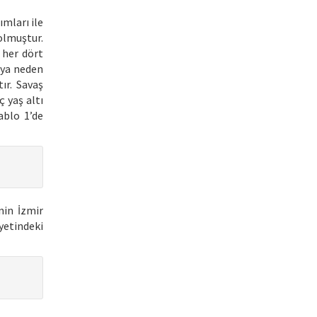
ımları ile
olmuştur.
 her dört
maya neden
ır. Savaş
 yaş altı
ablo 1’de
nin İzmir
ayetindeki