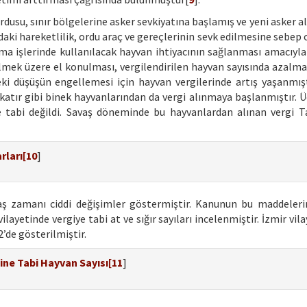
dusu, sınır bölgelerine asker sevkiyatına başlamış ve yeni asker al
aki hareketlilik, ordu araç ve gereçlerinin sevk edilmesine sebep 
ıma işlerinde kullanılacak hayvan ihtiyacının sağlanması amacıyla
verilmek üzere el konulması, vergilendirilen hayvan sayısında azal
i düşüşün engellemesi için hayvan vergilerinde artış yaşanmışt
atır gibi binek hayvanlarından da vergi alınmaya başlanmıştır. Üç
iye tabi değildi. Savaş döneminde bu hayvanlardan alınan vergi T
rları[
10
]
avaş zamanı ciddi değişimler göstermiştir. Kanunun bu maddeleri
layetinde vergiye tabi at ve sığır sayıları incelenmiştir. İzmir vil
2’de gösterilmiştir.
ine Tabi Hayvan Sayısı[
11
]