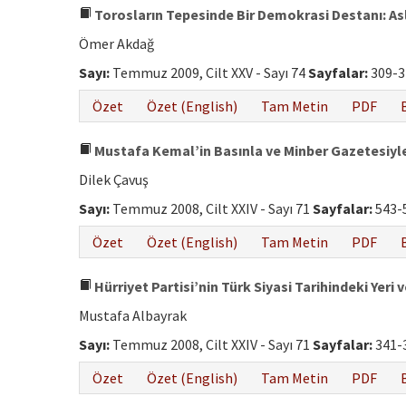
Torosların Tepesinde Bir Demokrasi Destanı: As
Ömer Akdağ
Sayı:
Temmuz 2009, Cilt XXV - Sayı 74
Sayfalar:
309-3
Özet
Özet (English)
Tam Metin
PDF
Mustafa Kemal’in Basınla ve Minber Gazetesiyle 
Dilek Çavuş
Sayı:
Temmuz 2008, Cilt XXIV - Sayı 71
Sayfalar:
543-
Özet
Özet (English)
Tam Metin
PDF
Hürriyet Partisi’nin Türk Siyasi Tarihindeki Yeri
Mustafa Albayrak
Sayı:
Temmuz 2008, Cilt XXIV - Sayı 71
Sayfalar:
341-
Özet
Özet (English)
Tam Metin
PDF