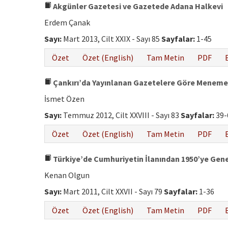
Akgünler Gazetesi ve Gazetede Adana Halkevi
Erdem Çanak
Sayı:
Mart 2013, Cilt XXIX - Sayı 85
Sayfalar:
1-45
Özet
Özet (English)
Tam Metin
PDF
Çankırı’da Yayınlanan Gazetelere Göre Meneme
İsmet Özen
Sayı:
Temmuz 2012, Cilt XXVIII - Sayı 83
Sayfalar:
39-
Özet
Özet (English)
Tam Metin
PDF
Türkiye’de Cumhuriyetin İlanından 1950’ye Gen
Kenan Olgun
Sayı:
Mart 2011, Cilt XXVII - Sayı 79
Sayfalar:
1-36
Özet
Özet (English)
Tam Metin
PDF