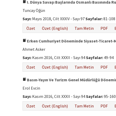
I. Dünya Savaşı Başlarında Osmanlı Basınında R
Tuncay Öğün
Sayı:
Mayıs 2018, Cilt XXXIV - Sayı 97
Sayfalar:
81-108
Özet
Özet (English)
Tam Metin
PDF
Erken Cumhuriyet Döneminde Siyaset-Ticaret-M
Ahmet Asker
Sayı:
Kasım 2016, Cilt XXXII - Sayı 94
Sayfalar:
49-94
Özet
Özet (English)
Tam Metin
PDF
Basın-Yayın Ve Turizm Genel Müdürlüğü Dönemin
Erol Evcin
Sayı:
Kasım 2016, Cilt XXXII - Sayı 94
Sayfalar:
95-160
Özet
Özet (English)
Tam Metin
PDF