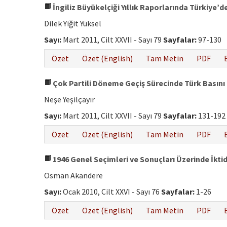
İngiliz Büyükelçiği Yıllık Raporlarında Türkiye’
Dilek Yiğit Yüksel
Sayı:
Mart 2011, Cilt XXVII - Sayı 79
Sayfalar:
97-130
Özet
Özet (English)
Tam Metin
PDF
Çok Partili Döneme Geçiş Sürecinde Türk Basını
Neşe Yeşilçayır
Sayı:
Mart 2011, Cilt XXVII - Sayı 79
Sayfalar:
131-192
Özet
Özet (English)
Tam Metin
PDF
1946 Genel Seçimleri ve Sonuçları Üzerinde İktid
Osman Akandere
Sayı:
Ocak 2010, Cilt XXVI - Sayı 76
Sayfalar:
1-26
Özet
Özet (English)
Tam Metin
PDF