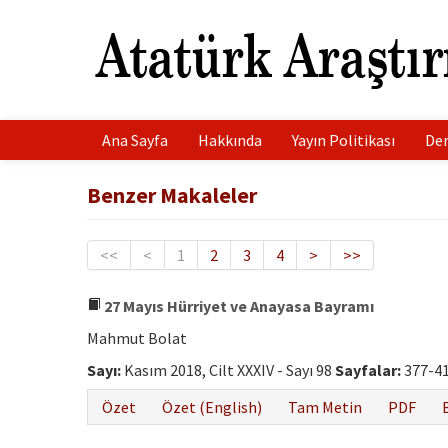
Ana Sayfa
Hakkında
Yayın Politikası
Der
Benzer Makaleler
<<
<
1
2
3
4
>
>>
27 Mayıs Hürriyet ve Anayasa Bayramı
Mahmut Bolat
Sayı:
Kasım 2018, Cilt XXXIV - Sayı 98
Sayfalar:
377-4
Özet
Özet (English)
Tam Metin
PDF