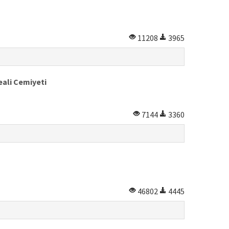
11208
3965
eali Cemiyeti
7144
3360
46802
4445