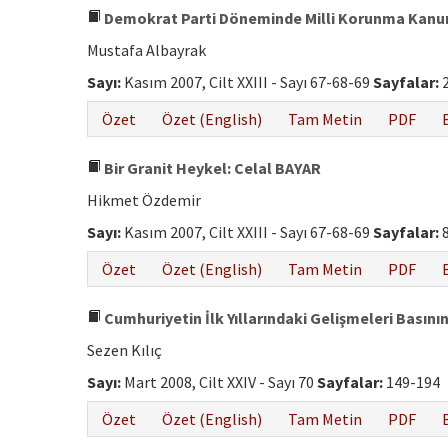
Demokrat Parti Döneminde Milli Korunma Kanunu
Mustafa Albayrak
Sayı:
Kasım 2007, Cilt XXIII - Sayı 67-68-69
Sayfalar:
2
Özet
Özet (English)
Tam Metin
PDF
Bir Granit Heykel: Celal BAYAR
Hikmet Özdemir
Sayı:
Kasım 2007, Cilt XXIII - Sayı 67-68-69
Sayfalar:
8
Özet
Özet (English)
Tam Metin
PDF
Cumhuriyetin İlk Yıllarındaki Gelişmeleri Basını
Sezen Kılıç
Sayı:
Mart 2008, Cilt XXIV - Sayı 70
Sayfalar:
149-194
Özet
Özet (English)
Tam Metin
PDF