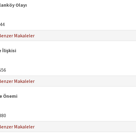
lanköy Olayı
44
Benzer Makaleler
İlişkisi
556
Benzer Makaleler
 ve Önemi
380
Benzer Makaleler