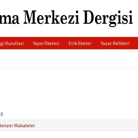
gi Kurulları
Yayın İlkeleri
Etik İlkeler
Yazar Rehberi
10
Benzer Makaleler