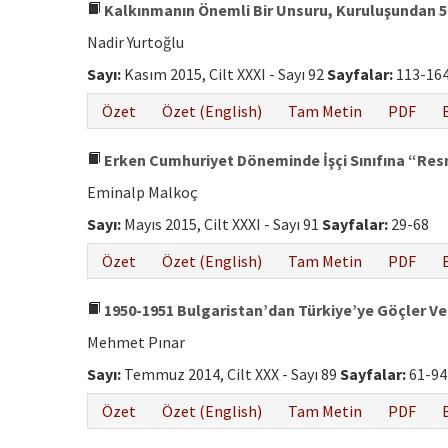
Kalkınmanın Önemli Bir Unsuru, Kuruluşundan 50
Nadir Yurtoğlu
Sayı:
Kasım 2015, Cilt XXXI - Sayı 92
Sayfalar:
113-16
Özet
Özet (English)
Tam Metin
PDF
Erken Cumhuriyet Döneminde İşçi Sınıfına “Resm
Eminalp Malkoç
Sayı:
Mayıs 2015, Cilt XXXI - Sayı 91
Sayfalar:
29-68
Özet
Özet (English)
Tam Metin
PDF
1950-1951 Bulgaristan’dan Türkiye’ye Göçler Ve
Mehmet Pınar
Sayı:
Temmuz 2014, Cilt XXX - Sayı 89
Sayfalar:
61-94
Özet
Özet (English)
Tam Metin
PDF