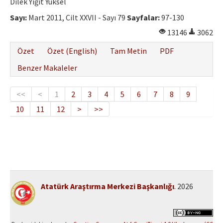
Dilek Yiğit Yüksel
Sayı:
Mart 2011, Cilt XXVII - Sayı 79
Sayfalar:
97-130
13146
3062
Özet
Özet (English)
Tam Metin
PDF
Benzer Makaleler
<<
<
1
2
3
4
5
6
7
8
9
10
11
12
>
>>
Atatürk Araştırma Merkezi Başkanlığı
. 2026