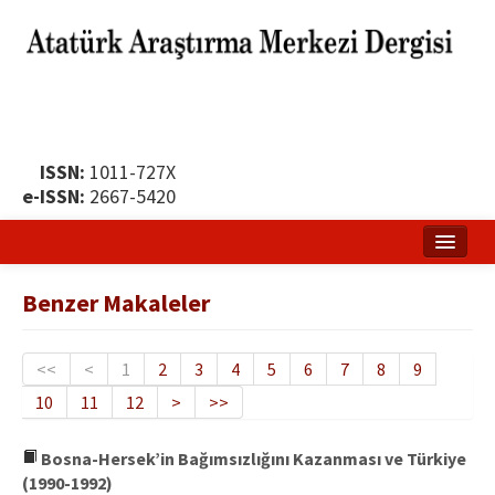
ISSN:
1011-727X
e-ISSN:
2667-5420
Ana Sayfa
Benzer Makaleler
Hakkında
Yayın Politikası
<<
<
1
2
3
4
5
6
7
8
9
10
11
12
>
>>
Dergi Kurulları
Yayın İlkeleri
Bosna-Hersek’in Bağımsızlığını Kazanması ve Türkiye
(1990-1992)