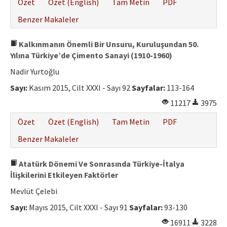
Özet
Özet (English)
Tam Metin
PDF
Benzer Makaleler
Kalkınmanın Önemli Bir Unsuru, Kuruluşundan 50.
Yılına Türkiye’de Çimento Sanayi (1910-1960)
Nadir Yurtoğlu
Sayı:
Kasım 2015, Cilt XXXI - Sayı 92
Sayfalar:
113-164
11217
3975
Özet
Özet (English)
Tam Metin
PDF
Benzer Makaleler
Atatürk Dönemi Ve Sonrasında Türkiye-İtalya
İlişkilerini Etkileyen Faktörler
Mevlüt Çelebi
Sayı:
Mayıs 2015, Cilt XXXI - Sayı 91
Sayfalar:
93-130
16911
3228