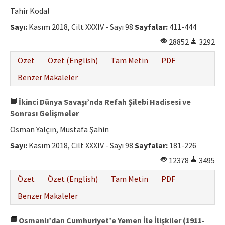
Etik İlkeler
Tahir Kodal
Yazar Rehberi
Sayı:
Kasım 2018, Cilt XXXIV - Sayı 98
Sayfalar:
411-444
28852
3292
Hakem Rehberi
Özet
Özet (English)
Tam Metin
PDF
İletişim
Benzer Makaleler
İkinci Dünya Savaşı’nda Refah Şilebi Hadisesi ve
Sonrası Gelişmeler
Osman Yalçın, Mustafa Şahin
Sayı:
Kasım 2018, Cilt XXXIV - Sayı 98
Sayfalar:
181-226
12378
3495
Özet
Özet (English)
Tam Metin
PDF
Benzer Makaleler
Osmanlı’dan Cumhuriyet’e Yemen İle İlişkiler (1911-