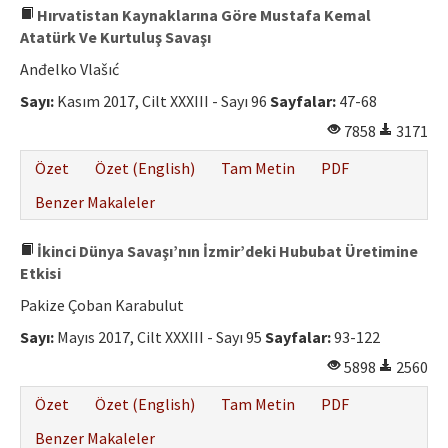
Hırvatistan Kaynaklarına Göre Mustafa Kemal
Atatürk Ve Kurtuluş Savaşı
Anđelko Vlašıć
Sayı:
Kasım 2017, Cilt XXXIII - Sayı 96
Sayfalar:
47-68
7858
3171
Özet
Özet (English)
Tam Metin
PDF
Benzer Makaleler
İkinci Dünya Savaşı’nın İzmir’deki Hububat Üretimine
Etkisi
Pakize Çoban Karabulut
Sayı:
Mayıs 2017, Cilt XXXIII - Sayı 95
Sayfalar:
93-122
5898
2560
Özet
Özet (English)
Tam Metin
PDF
Benzer Makaleler