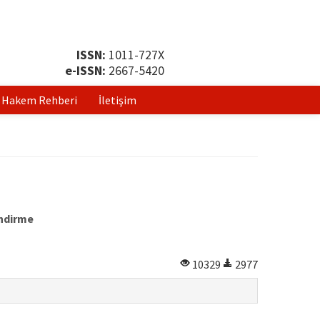
ISSN:
1011-727X
e-ISSN:
2667-5420
Hakem Rehberi
İletişim
endirme
10329
2977