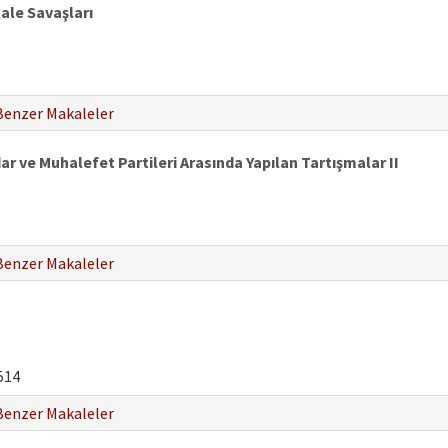
kale Savaşları
Benzer Makaleler
ar ve Muhalefet Partileri Arasında Yapılan Tartışmalar II
Benzer Makaleler
514
Benzer Makaleler