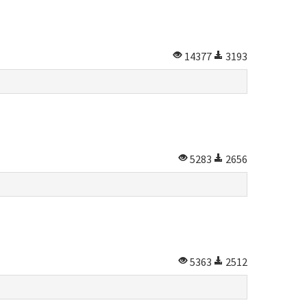
14377
3193
5283
2656
5363
2512