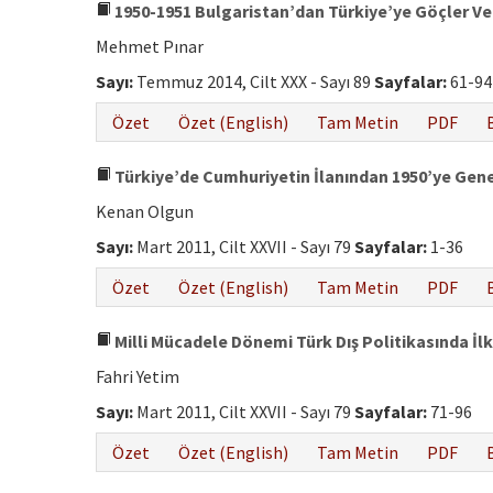
1950-1951 Bulgaristan’dan Türkiye’ye Göçler Ve
Mehmet Pınar
Sayı:
Temmuz 2014, Cilt XXX - Sayı 89
Sayfalar:
61-94
Özet
Özet (English)
Tam Metin
PDF
Türkiye’de Cumhuriyetin İlanından 1950’ye Gen
Kenan Olgun
Sayı:
Mart 2011, Cilt XXVII - Sayı 79
Sayfalar:
1-36
Özet
Özet (English)
Tam Metin
PDF
Milli Mücadele Dönemi Türk Dış Politikasında İl
Fahri Yetim
Sayı:
Mart 2011, Cilt XXVII - Sayı 79
Sayfalar:
71-96
Özet
Özet (English)
Tam Metin
PDF