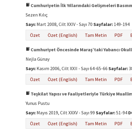
Cumhuriyetin İlk Yıllarındaki Gelişmeleri Basını
Sezen Kılıç
Sayı:
Mart 2008, Cilt XXIV - Sayı 70
Sayfalar:
149-194
Özet
Özet (English)
Tam Metin
PDF
Cumhuriyet Öncesinde Maraş’taki Yabancı Okull
Nejla Günay
Sayı:
Kasım 2006, Cilt XXII - Sayı 64-65-66
Sayfalar:
3
Özet
Özet (English)
Tam Metin
PDF
Teşkilat Yapısı ve Faaliyetleriyle Türkiye Muallim
Yunus Pustu
Sayı:
Mayıs 2019, Cilt XXXV - Sayı 99
Sayfalar:
51-94
D
Özet
Özet (English)
Tam Metin
PDF