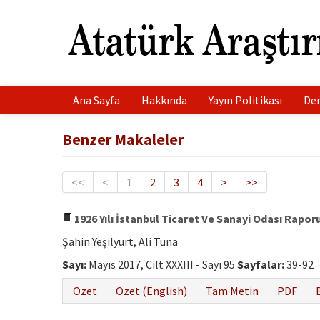
Ana Sayfa
Hakkında
Yayın Politikası
Der
Benzer Makaleler
<<
<
1
2
3
4
>
>>
1926 Yılı İstanbul Ticaret Ve Sanayi Odası Raporu
Şahin Yeşilyurt, Ali Tuna
Sayı:
Mayıs 2017, Cilt XXXIII - Sayı 95
Sayfalar:
39-92
Özet
Özet (English)
Tam Metin
PDF