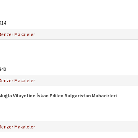
514
Benzer Makaleler
340
Benzer Makaleler
Muğla Vilayetine İskan Edilen Bulgaristan Muhacirleri
Benzer Makaleler