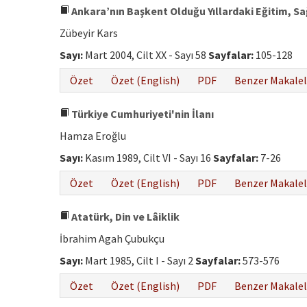
Ankara’nın Başkent Olduğu Yıllardaki Eğitim, S
Zübeyir Kars
Sayı:
Mart 2004, Cilt XX - Sayı 58
Sayfalar:
105-128
Özet
Özet (English)
PDF
Benzer Makalel
Türkiye Cumhuriyeti'nin İlanı
Hamza Eroğlu
Sayı:
Kasım 1989, Cilt VI - Sayı 16
Sayfalar:
7-26
Özet
Özet (English)
PDF
Benzer Makalel
Atatürk, Din ve Lâiklik
İbrahim Agah Çubukçu
Sayı:
Mart 1985, Cilt I - Sayı 2
Sayfalar:
573-576
Özet
Özet (English)
PDF
Benzer Makalel