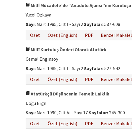
Millî Mücadele’de “Anadolu Ajansı”nın Kuruluşu v
Yücel Özkaya
Sayı:
Mart 1985, Cilt I - Sayı 2
Sayfalar:
587-608
Özet
Özet (English)
PDF
Benzer Makalel
Millî Kurtuluş Önderi Olarak Atatürk
Cemal Enginsoy
Sayı:
Mart 1985, Cilt I - Sayı 2
Sayfalar:
527-542
Özet
Özet (English)
PDF
Benzer Makalel
Atatürkçü Düşüncenin Temeli: Laiklik
Doğu Ergil
Sayı:
Mart 1990, Cilt VI - Sayı 17
Sayfalar:
245-300
Özet
Özet (English)
PDF
Benzer Makalel