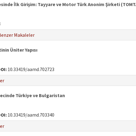
inde İlk Girişim: Tayyare ve Motor Türk Anonim Şirketi (TOMT
8
Benzer Makaleler
inin Üniter Yapısı
OI:
10.33419/aamd.702723
er
recinde Türkiye ve Bulgaristan
OI:
10.33419/aamd.703340
er