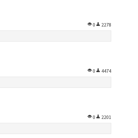
0
2278
0
4474
0
2201