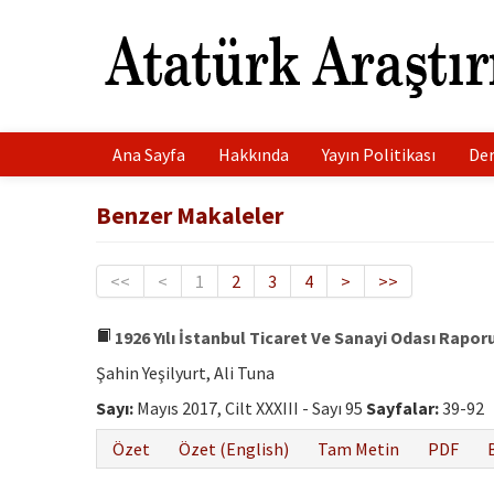
Ana Sayfa
Hakkında
Yayın Politikası
Der
Benzer Makaleler
<<
<
1
2
3
4
>
>>
1926 Yılı İstanbul Ticaret Ve Sanayi Odası Raporu
Şahin Yeşilyurt, Ali Tuna
Sayı:
Mayıs 2017, Cilt XXXIII - Sayı 95
Sayfalar:
39-92
Özet
Özet (English)
Tam Metin
PDF