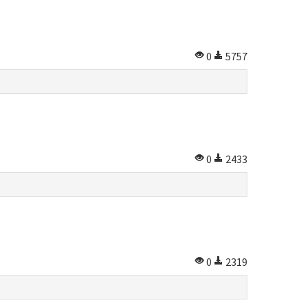
0
5757
0
2433
0
2319