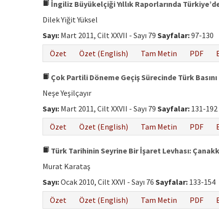
İngiliz Büyükelçiği Yıllık Raporlarında Türkiye’
Dilek Yiğit Yüksel
Sayı:
Mart 2011, Cilt XXVII - Sayı 79
Sayfalar:
97-130
Özet
Özet (English)
Tam Metin
PDF
Çok Partili Döneme Geçiş Sürecinde Türk Basını
Neşe Yeşilçayır
Sayı:
Mart 2011, Cilt XXVII - Sayı 79
Sayfalar:
131-192
Özet
Özet (English)
Tam Metin
PDF
Türk Tarihinin Seyrine Bir İşaret Levhası: Çanak
Murat Karataş
Sayı:
Ocak 2010, Cilt XXVI - Sayı 76
Sayfalar:
133-154
Özet
Özet (English)
Tam Metin
PDF