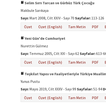
Selim Sırrı Tarcan ve Gürbüz Türk Çocuğu
Makbule Sarıkaya
Sayı:
Mart 2008, Cilt XXIV - Sayı 70
Sayfalar:
113-126
Özet
Özet (English)
Tam Metin
PDF
Yeni Gün'de Cumhuriyet
Nurettin Gülmez
Sayı:
Temmuz 2005, Cilt XXI - Sayı 62
Sayfalar:
613-6
Özet
Özet (English)
Tam Metin
PDF
Teşkilat Yapısı ve Faaliyetleriyle Türkiye Muallim
Yunus Pustu
Sayı:
Mayıs 2019, Cilt XXXV - Sayı 99
Sayfalar:
51-94
D
Özet
Özet (English)
Tam Metin
PDF