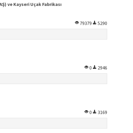
AŞ) ve Kayseri Uçak Fabrikası
79379
5290
0
2946
0
3169