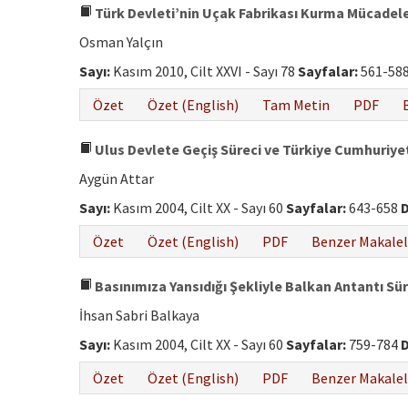
Türk Devleti’nin Uçak Fabrikası Kurma Mücadeles
Osman Yalçın
Sayı:
Kasım 2010, Cilt XXVI - Sayı 78
Sayfalar:
561-58
Özet
Özet (English)
Tam Metin
PDF
Ulus Devlete Geçiş Süreci ve Türkiye Cumhuriyet
Aygün Attar
Sayı:
Kasım 2004, Cilt XX - Sayı 60
Sayfalar:
643-658
D
Özet
Özet (English)
PDF
Benzer Makalel
Basınımıza Yansıdığı Şekliyle Balkan Antantı Sü
İhsan Sabri Balkaya
Sayı:
Kasım 2004, Cilt XX - Sayı 60
Sayfalar:
759-784
D
Özet
Özet (English)
PDF
Benzer Makalel