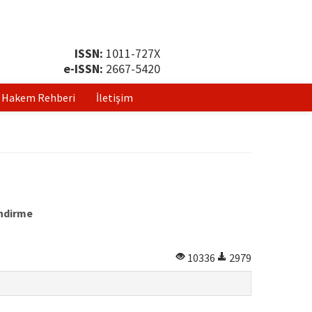
ISSN:
1011-727X
e-ISSN:
2667-5420
Hakem Rehberi
İletişim
endirme
10336
2979