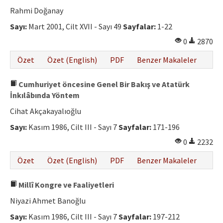
Rahmi Doğanay
Sayı:
Mart 2001, Cilt XVII - Sayı 49
Sayfalar:
1-22
0
2870
Özet
Özet (English)
PDF
Benzer Makaleler
Cumhuriyet öncesine Genel Bir Bakış ve Atatürk
İnkılâbında Yöntem
Cihat Akçakayalıoğlu
Sayı:
Kasım 1986, Cilt III - Sayı 7
Sayfalar:
171-196
0
2232
Özet
Özet (English)
PDF
Benzer Makaleler
Millî Kongre ve Faaliyetleri
Niyazi Ahmet Banoğlu
Sayı:
Kasım 1986, Cilt III - Sayı 7
Sayfalar:
197-212