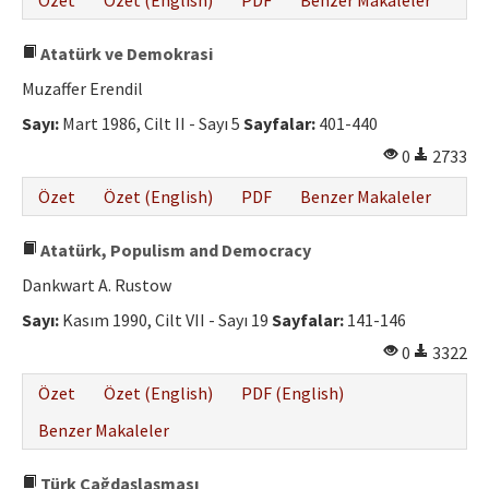
Özet
Özet (English)
PDF
Benzer Makaleler
Atatürk ve Demokrasi
Muzaffer Erendil
Sayı:
Mart 1986, Cilt II - Sayı 5
Sayfalar:
401-440
0
2733
Özet
Özet (English)
PDF
Benzer Makaleler
Atatürk, Populism and Democracy
Dankwart A. Rustow
Sayı:
Kasım 1990, Cilt VII - Sayı 19
Sayfalar:
141-146
0
3322
Özet
Özet (English)
PDF (English)
Benzer Makaleler
Türk Çağdaşlaşması