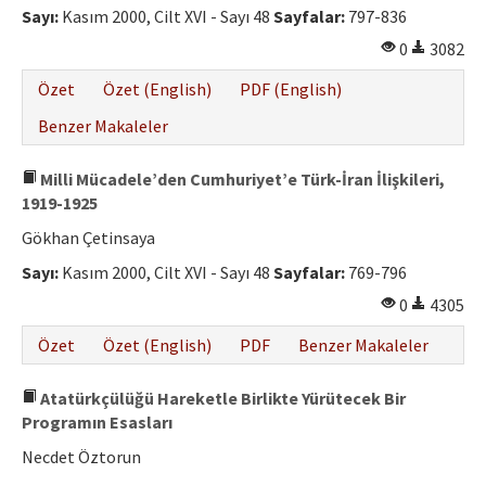
Sayı:
Kasım 2000, Cilt XVI - Sayı 48
Sayfalar:
797-836
0
3082
Özet
Özet (English)
PDF (English)
Benzer Makaleler
Milli Mücadele’den Cumhuriyet’e Türk-İran İlişkileri,
1919-1925
Gökhan Çetinsaya
Sayı:
Kasım 2000, Cilt XVI - Sayı 48
Sayfalar:
769-796
0
4305
Özet
Özet (English)
PDF
Benzer Makaleler
Atatürkçülüğü Hareketle Birlikte Yürütecek Bir
Programın Esasları
Necdet Öztorun