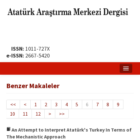
ISSN:
1011-727X
e-ISSN:
2667-5420
Ana Sayfa
Benzer Makaleler
Hakkında
Yayın Politikası
<<
<
1
2
3
4
5
6
7
8
9
10
11
12
>
>>
Dergi Kurulları
Yayın İlkeleri
An Attempt to Interpret Atatürk's Turkey In Terms of
The Mechanistic Approach