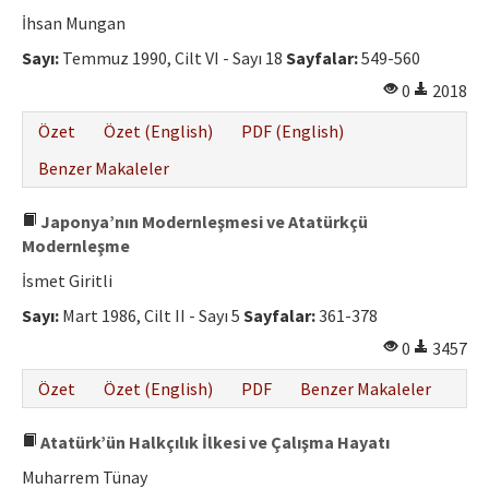
Etik İlkeler
İhsan Mungan
Yazar Rehberi
Sayı:
Temmuz 1990, Cilt VI - Sayı 18
Sayfalar:
549-560
0
2018
Hakem Rehberi
Özet
Özet (English)
PDF (English)
İletişim
Benzer Makaleler
Japonya’nın Modernleşmesi ve Atatürkçü
Modernleşme
İsmet Giritli
Sayı:
Mart 1986, Cilt II - Sayı 5
Sayfalar:
361-378
0
3457
Özet
Özet (English)
PDF
Benzer Makaleler
Atatürk’ün Halkçılık İlkesi ve Çalışma Hayatı
Muharrem Tünay