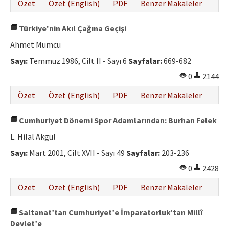
Özet
Özet (English)
PDF
Benzer Makaleler
Türkiye'nin Akıl Çağına Geçişi
Ahmet Mumcu
Sayı:
Temmuz 1986, Cilt II - Sayı 6
Sayfalar:
669-682
0
2144
Özet
Özet (English)
PDF
Benzer Makaleler
Cumhuriyet Dönemi Spor Adamlarından: Burhan Felek
L. Hilal Akgül
Sayı:
Mart 2001, Cilt XVII - Sayı 49
Sayfalar:
203-236
0
2428
Özet
Özet (English)
PDF
Benzer Makaleler
Saltanat’tan Cumhuriyet’e İmparatorluk’tan Millî
Devlet’e