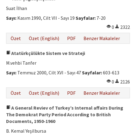
Suat İlhan
Sayı:
Kasım 1990, Cilt VII - Sayı 19
Sayfalar:
7-20
0
2322
Özet
Özet (English)
PDF
Benzer Makaleler
Atatürkçülükte Sistem ve Strateji
M.vehbi Tanfer
Sayı:
Temmuz 2000, Cilt XVI - Sayı 47
Sayfalar:
603-613
0
2126
Özet
Özet (English)
PDF
Benzer Makaleler
A General Reviev of Turkey’s Internal affairs During
The Demokrat Party Period According to British
Documents, 1950-1960
B. Kemal Yeşilbursa