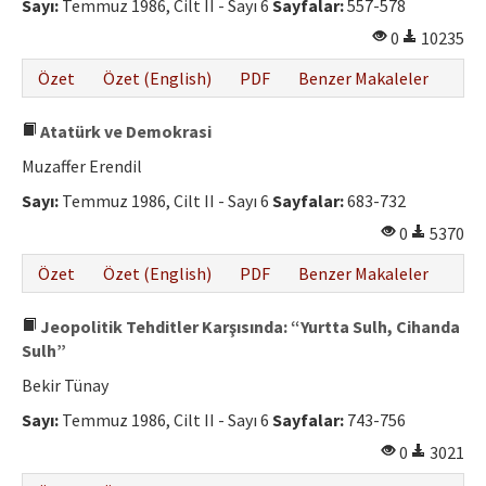
Sayı:
Temmuz 1986, Cilt II - Sayı 6
Sayfalar:
557-578
0
10235
Özet
Özet (English)
PDF
Benzer Makaleler
Atatürk ve Demokrasi
Muzaffer Erendil
Sayı:
Temmuz 1986, Cilt II - Sayı 6
Sayfalar:
683-732
0
5370
Özet
Özet (English)
PDF
Benzer Makaleler
Jeopolitik Tehditler Karşısında: “Yurtta Sulh, Cihanda
Sulh”
Bekir Tünay
Sayı:
Temmuz 1986, Cilt II - Sayı 6
Sayfalar:
743-756
0
3021