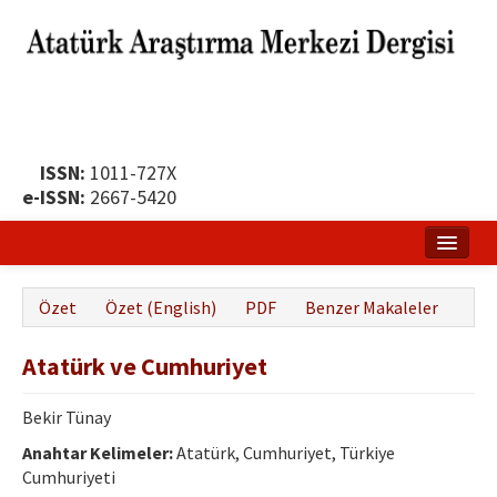
ISSN:
1011-727X
e-ISSN:
2667-5420
Ana Sayfa
Özet
Özet (English)
PDF
Benzer Makaleler
Hakkında
Atatürk ve Cumhuriyet
Yayın Politikası
Dergi Kurulları
Bekir Tünay
Anahtar Kelimeler:
Atatürk, Cumhuriyet, Türkiye
Yayın İlkeleri
Cumhuriyeti