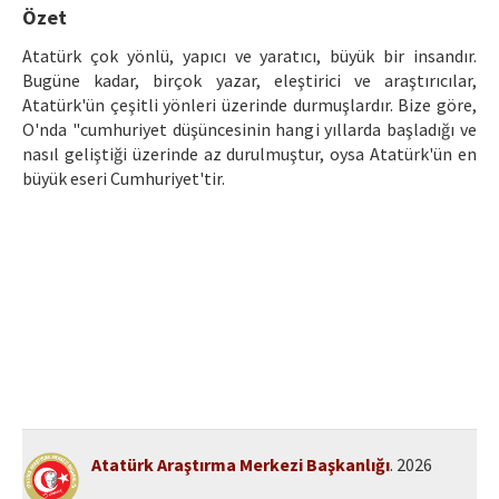
Etik İlkeler
Özet
Yazar Rehberi
Atatürk çok yönlü, yapıcı ve yaratıcı, büyük bir insandır.
Bugüne kadar, birçok yazar, eleştirici ve araştırıcılar,
Hakem Rehberi
Atatürk'ün çeşitli yönleri üzerinde durmuşlardır. Bize göre,
O'nda "cumhuriyet düşüncesinin hangi yıllarda başladığı ve
İletişim
nasıl geliştiği üzerinde az durulmuştur, oysa Atatürk'ün en
büyük eseri Cumhuriyet'tir.
Atatürk Araştırma Merkezi Başkanlığı
. 2026