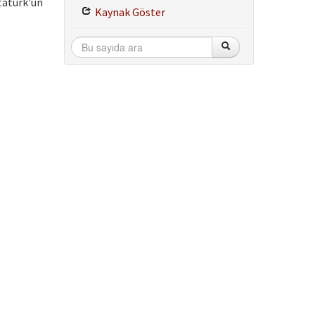
tatürk'ün
Kaynak Göster