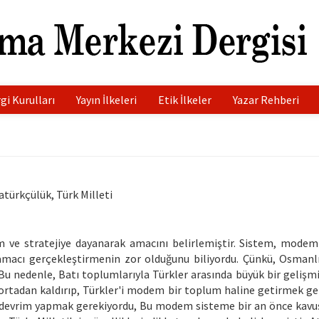
gi Kurulları
Yayın İlkeleri
Etik İlkeler
Yazar Rehberi
atürkçülük, Türk Milleti
em ve stratejiye dayanarak amacını belirlemiştir. Sistem, modem
amacı gerçekleştirmenin zor olduğunu biliyordu. Çünkü, Osmanlı
u nedenle, Batı toplumlarıyla Türkler arasında büyük bir gelişmiş
ı ortadan kaldırıp, Türkler'i modem bir toplum haline getirmek ge
bir devrim yapmak gerekiyordu, Bu modem sisteme bir an önce kav