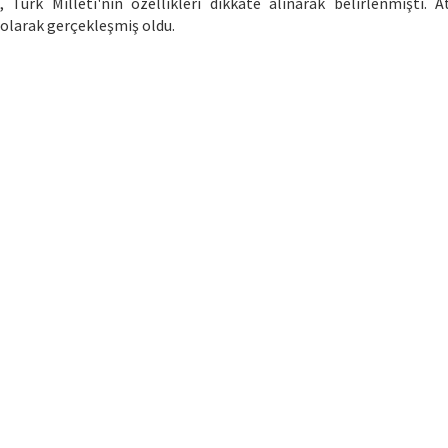
ı, Türk Milleti'nin özellikleri dikkate alınarak belirlenmişti. A
i olarak gerçekleşmiş oldu.