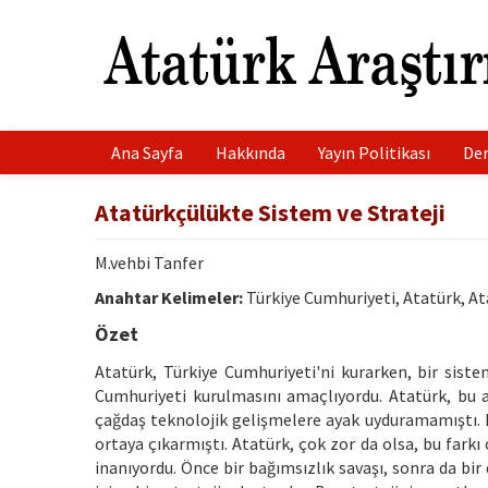
Ana Sayfa
Hakkında
Yayın Politikası
Der
Atatürkçülükte Sistem ve Strateji
M.vehbi Tanfer
Anahtar Kelimeler:
Türkiye Cumhuriyeti, Atatürk, At
Özet
Atatürk, Türkiye Cumhuriyeti'ni kurarken, bir sist
Cumhuriyeti kurulmasını amaçlıyordu. Atatürk, bu 
çağdaş teknolojik gelişmelere ayak uyduramamıştı. B
ortaya çıkarmıştı. Atatürk, çok zor da olsa, bu fark
inanıyordu. Önce bir bağımsızlık savaşı, sonra da 