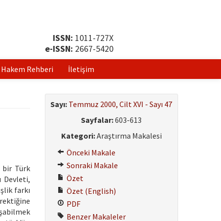
ISSN:
1011-727X
e-ISSN:
2667-5420
Hakem Rehberi
İletişim
Sayı:
Temmuz 2000, Cilt XVI - Sayı 47
Sayfalar:
603-613
Kategori:
Araştırma Makalesi
Önceki Makale
Sonraki Makale
 bir Türk
Özet
 Devleti,
lik farkı
Özet (English)
rektiğine
PDF
uşabilmek
Benzer Makaleler