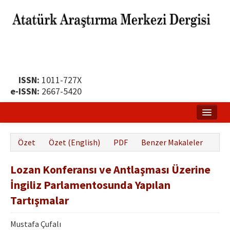
ISSN:
1011-727X
e-ISSN:
2667-5420
Ana Sayfa
Özet
Özet (English)
PDF
Benzer Makaleler
Hakkında
Lozan Konferansı ve Antlaşması Üzerine
Yayın Politikası
İngiliz Parlamentosunda Yapılan
Dergi Kurulları
Tartışmalar
Yayın İlkeleri
Mustafa Çufalı