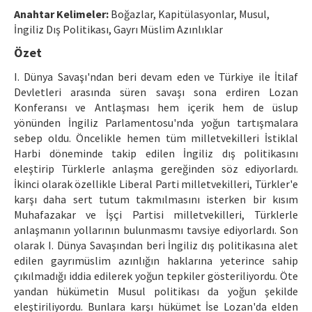
Etik İlkeler
Anahtar Kelimeler:
Boğazlar, Kapitülasyonlar, Musul,
İngiliz Dış Politikası, Gayrı Müslim Azınlıklar
Yazar Rehberi
Özet
Hakem Rehberi
I. Dünya Savaşı'ndan beri devam eden ve Türkiye ile İtilaf
İletişim
Devletleri arasında süren savaşı sona erdiren Lozan
Konferansı ve Antlaşması hem içerik hem de üslup
yönünden İngiliz Parlamentosu'nda yoğun tartışmalara
sebep oldu. Öncelikle hemen tüm milletvekilleri İstiklal
Harbi döneminde takip edilen İngiliz dış politikasını
eleştirip Türklerle anlaşma gereğinden söz ediyorlardı.
İkinci olarak özellikle Liberal Parti milletvekilleri, Türkler'e
karşı daha sert tutum takmılmasını isterken bir kısım
Muhafazakar ve İşçi Partisi milletvekilleri, Türklerle
anlaşmanın yollarının bulunmasmı tavsiye ediyorlardı. Son
olarak I. Dünya Savaşından beri İngiliz dış politikasına alet
edilen gayrımüslim azınlığın haklarına yeterince sahip
çıkılmadığı iddia edilerek yoğun tepkiler gösteriliyordu. Öte
yandan hükümetin Musul politikası da yoğun şekilde
eleştiriliyordu. Bunlara karşı hükümet İse Lozan'da elden