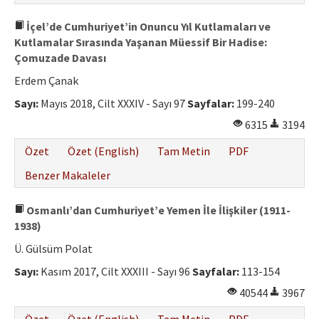
İçel’de Cumhuriyet’in Onuncu Yıl Kutlamaları ve
Kutlamalar Sırasında Yaşanan Müessif Bir Hadise:
Çomuzade Davası
Erdem Çanak
Sayı:
Mayıs 2018, Cilt XXXIV - Sayı 97
Sayfalar:
199-240
6315
3194
Özet
Özet (English)
Tam Metin
PDF
Benzer Makaleler
Osmanlı’dan Cumhuriyet’e Yemen İle İlişkiler (1911-
1938)
Ü. Gülsüm Polat
Sayı:
Kasım 2017, Cilt XXXIII - Sayı 96
Sayfalar:
113-154
40544
3967