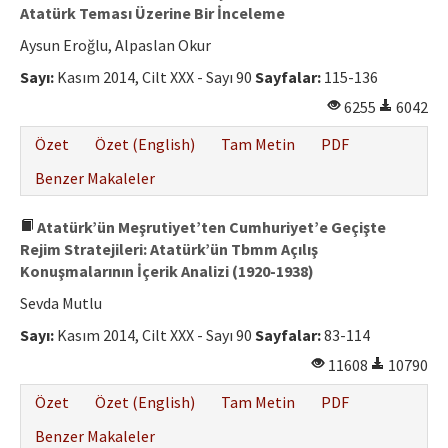
Atatürk Teması Üzerine Bir İnceleme
Aysun Eroğlu, Alpaslan Okur
Sayı:
Kasım 2014, Cilt XXX - Sayı 90
Sayfalar:
115-136
6255
6042
Özet
Özet (English)
Tam Metin
PDF
Benzer Makaleler
Atatürk’ün Meşrutiyet’ten Cumhuriyet’e Geçişte
Rejim Stratejileri: Atatürk’ün Tbmm Açılış
Konuşmalarının İçerik Analizi (1920-1938)
Sevda Mutlu
Sayı:
Kasım 2014, Cilt XXX - Sayı 90
Sayfalar:
83-114
11608
10790
Özet
Özet (English)
Tam Metin
PDF
Benzer Makaleler