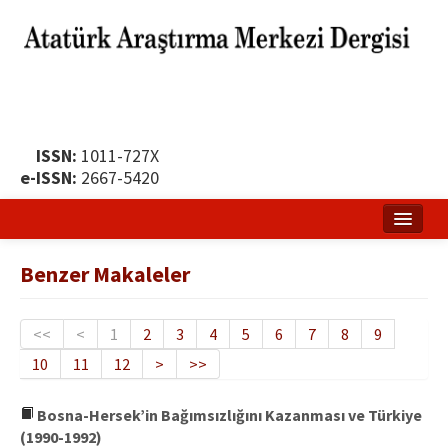
ISSN:
1011-727X
e-ISSN:
2667-5420
Ana Sayfa
Benzer Makaleler
Hakkında
Yayın Politikası
<<
<
1
2
3
4
5
6
7
8
9
10
11
12
>
>>
Dergi Kurulları
Yayın İlkeleri
Bosna-Hersek’in Bağımsızlığını Kazanması ve Türkiye
(1990-1992)