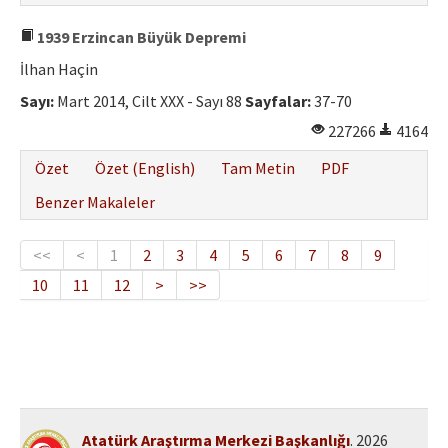
1939 Erzincan Büyük Depremi
İlhan Haçin
Sayı:
Mart 2014, Cilt XXX - Sayı 88
Sayfalar:
37-70
227266
4164
Özet
Özet (English)
Tam Metin
PDF
Benzer Makaleler
<<
<
1
2
3
4
5
6
7
8
9
10
11
12
>
>>
Atatürk Araştırma Merkezi Başkanlığı
. 2026