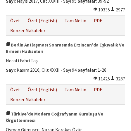
Sayı:
Mayıs 2017, Cilt XXXIII - Sayı 95
Sayfalar:
39-92
10335
2977
Özet
Özet (English)
Tam Metin
PDF
Benzer Makaleler
Berlin Antlaşması Sonrasında Erzincan’da Eşkıyalık Ve
Ermeni Hadiseleri
Necati Fahri Taş
Sayı:
Kasım 2016, Cilt XXXII - Sayı 94
Sayfalar:
1-28
11425
3287
Özet
Özet (English)
Tam Metin
PDF
Benzer Makaleler
Türkiye’de Modern Coğrafyanın Kuruluşu Ve
Örgütlenmesi
Osman Gümüşçü, Nazan Karakaş Özür