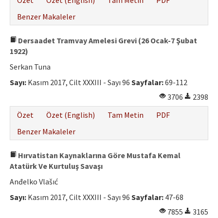
Özet
Özet (English)
Tam Metin
PDF
Benzer Makaleler
Dersaadet Tramvay Amelesi Grevi (26 Ocak-7 Şubat
1922)
Serkan Tuna
Sayı:
Kasım 2017, Cilt XXXIII - Sayı 96
Sayfalar:
69-112
3706
2398
Özet
Özet (English)
Tam Metin
PDF
Benzer Makaleler
Hırvatistan Kaynaklarına Göre Mustafa Kemal
Atatürk Ve Kurtuluş Savaşı
Anđelko Vlašıć
Sayı:
Kasım 2017, Cilt XXXIII - Sayı 96
Sayfalar:
47-68
7855
3165