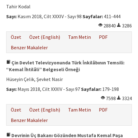
Etik İlkeler
Tahir Kodal
Yazar Rehberi
Sayı:
Kasım 2018, Cilt XXXIV - Sayı 98
Sayfalar:
411-444
28840
3286
Hakem Rehberi
Özet
Özet (English)
Tam Metin
PDF
İletişim
Benzer Makaleler
Çin Devlet Televizyonunda Türk İnkilâbının Temsili:
“Kemal İhtilâli” Belgeseli Örneği
Hüseyin Çelik, Şevket Nasir
Sayı:
Mayıs 2018, Cilt XXXIV - Sayı 97
Sayfalar:
179-198
7598
3324
Özet
Özet (English)
Tam Metin
PDF
Benzer Makaleler
Devrinin Üç Bakanı Gözünden Mustafa Kemal Paşa