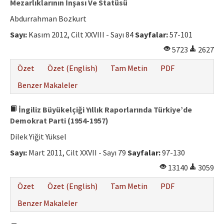
Mezarlıklarının İnşası Ve Statüsü
Abdurrahman Bozkurt
Sayı:
Kasım 2012, Cilt XXVIII - Sayı 84
Sayfalar:
57-101
5723
2627
Özet
Özet (English)
Tam Metin
PDF
Benzer Makaleler
İngiliz Büyükelçiği Yıllık Raporlarında Türkiye’de
Demokrat Parti (1954-1957)
Dilek Yiğit Yüksel
Sayı:
Mart 2011, Cilt XXVII - Sayı 79
Sayfalar:
97-130
13140
3059
Özet
Özet (English)
Tam Metin
PDF
Benzer Makaleler