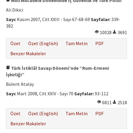
Milli Mücadele Döneminde İç Güvenlik ve Türk Polisi
Ali Dikici
Sayı:
Kasım 2007, Cilt XXIII - Sayı 67-68-69
Sayfalar:
339-
382
10028
3691
Özet
Özet (English)
Tam Metin
PDF
Benzer Makaleler
Türk İstiklâl Savaşı Dönemi’nde “Rum-Ermeni
İşbirliği”
Bülent Atalay
Sayı:
Mart 2008, Cilt XXIV - Sayı 70
Sayfalar:
93-112
6811
2518
Özet
Özet (English)
Tam Metin
PDF
Benzer Makaleler