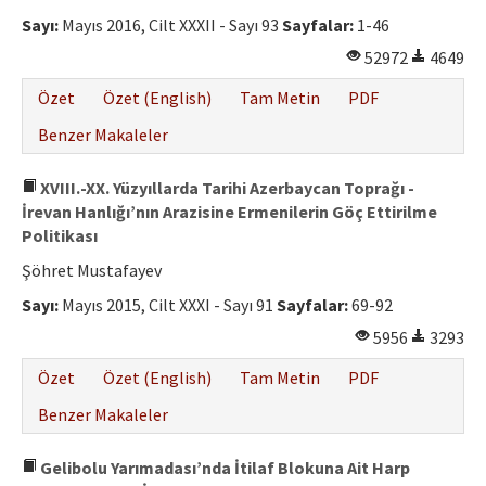
Etik İlkeler
Sayı:
Mayıs 2016, Cilt XXXII - Sayı 93
Sayfalar:
1-46
Yazar Rehberi
52972
4649
Hakem Rehberi
Özet
Özet (English)
Tam Metin
PDF
İletişim
Benzer Makaleler
XVIII.-XX. Yüzyıllarda Tarihi Azerbaycan Toprağı -
İrevan Hanlığı’nın Arazisine Ermenilerin Göç Ettirilme
Politikası
Şöhret Mustafayev
Sayı:
Mayıs 2015, Cilt XXXI - Sayı 91
Sayfalar:
69-92
5956
3293
Özet
Özet (English)
Tam Metin
PDF
Benzer Makaleler
Gelibolu Yarımadası’nda İtilaf Blokuna Ait Harp