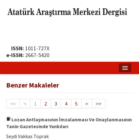
ISSN:
1011-727X
e-ISSN:
2667-5420
Ana Sayfa
Benzer Makaleler
Hakkında
Yayın Politikası
<<
<
1
2
3
4
5
>
>>
Dergi Kurulları
Lozan Antlaşmasının İmzalanması Ve Onaylanmasının
Tanin Gazetesinde Yankıları
Yayın İlkeleri
Seydi Vakkas Toprak