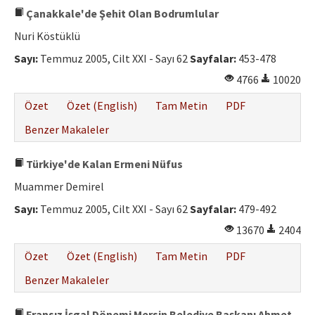
Çanakkale'de Şehit Olan Bodrumlular
Nuri Köstüklü
Sayı:
Temmuz 2005, Cilt XXI - Sayı 62
Sayfalar:
453-478
4766
10020
Özet
Özet (English)
Tam Metin
PDF
Benzer Makaleler
Türkiye'de Kalan Ermeni Nüfus
Muammer Demirel
Sayı:
Temmuz 2005, Cilt XXI - Sayı 62
Sayfalar:
479-492
13670
2404
Özet
Özet (English)
Tam Metin
PDF
Benzer Makaleler
Fransız İşgal Dönemi Mersin Belediye Başkanı Ahmet