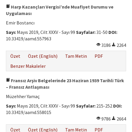
Harp Kazançları Vergisi’nde Muafiyet Durumu ve
Uygulaması
Emir Bostancı
Sayı:
Mayıs 2019, Cilt XXXV - Sayı 99
Sayfalar:
31-50
DOI:
10.33419/aamd.557963
3186
2264
Özet
Özet (English)
Tam Metin
PDF
Benzer Makaleler
Fransız Arşiv Belgelerinde 23 Haziran 1939 Tarihli Türk
– Fransız Antlaşması
Müzehher Yamaç
Sayı:
Mayıs 2019, Cilt XXXV - Sayı 99
Sayfalar:
215-252
DOI:
10.33419/aamd.558015
9786
2664
Özet
Özet (English)
Tam Metin
PDF