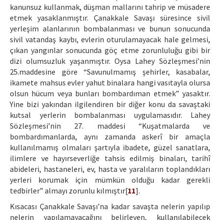
kanunsuz kullanmak, düşman mallarını tahrip ve müsadere
etmek yasaklanmıştır. Çanakkale Savaşı süresince sivil
yerleşim alanlarının bombalanması ve bunun sonucunda
sivil vatandaş kaybı, evlerin oturulamayacak hale gelmesi,
çıkan yangınlar sonucunda göç etme zorunluluğu gibi bir
dizi olumsuzluk yaşanmıştır. Oysa Lahey Sözleşmesi’nin
25.maddesine göre “Savunulmamış şehirler, kasabalar,
ikamete mahsus evler yahut binalara hangi vasıtayla olursa
olsun hücum veya bunları bombardıman etmek” yasaktır.
Yine bizi yakından ilgilendiren bir diğer konu da savaştaki
kutsal yerlerin bombalanması uygulamasıdır. Lahey
Sözleşmesi’nin 27. maddesi “Kuşatmalarda ve
bombardımanlarda, aynı zamanda askerî bir amaçla
kullanılmamış olmaları şartıyla ibadete, güzel sanatlara,
ilimlere ve hayırseverliğe tahsis edilmiş binaları, tarihî
abideleri, hastaneleri, ev, hasta ve yaralıların toplandıkları
yerleri korumak için mümkün olduğu kadar gerekli
tedbirler” almayı zorunlu kılmıştır[
11
].
Kısacası Çanakkale Savaşı’na kadar savaşta nelerin yapılıp
nelerin yapılamayacağını belirleyen, kullanılabilecek