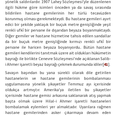
yönelik saldırılardır. 1907 Lahey Sözleşmesi'yle düzenlenen
ilgili hükme göre isimleri önceden ya da savaş sırasında
bildirilen hastane gemilerinin her türlü tecavüzden
korunmuş olması gerekmekteydi. Bu hastane gemileri ayırt
edici bir şekilde yaklaşık bir buçuk metre genişliğinde yeşil
renkli ufkî bir pervane ile dışarıdan beyaza boyanmaktaydı.
Diğer gemiler ve hastane hizmetine tahsis edilen sandallar
da bir buçuk metre genişliğinde kırmızı renkli ufkî bir
pervane ile haricen beyaza boyanıyordu.. Bütün hastane
gemileri kendilerini tanıtmak üzere ait oldukları hükümetin
bayrağı ile birlikte Cenevre Sözleşmesi'nde açıklanan Salib-
i Ahmer işaretli beyaz bayrağı çekmek durumunda idiler[
41
].
Savaşın başından bu yana sürekli olarak dile getirilen
hastanelerin ve hastane gemilerinin bombalanması
uygulamasına yönelik şikayetler Temmuz ayı içerisinde
oldukça artmıştır. Amerika'ya iletilen bu şikayetler
içerisinde hastane gemisi arkasına saklanarak atış yapmak
başta olmak üzere Hilal-i Ahmer işaretli hastaneleri
bombalamak eylemleri yer almaktadır. Uyarılara rağmen
hastane gemilerinden asker çıkarmaya devam eden