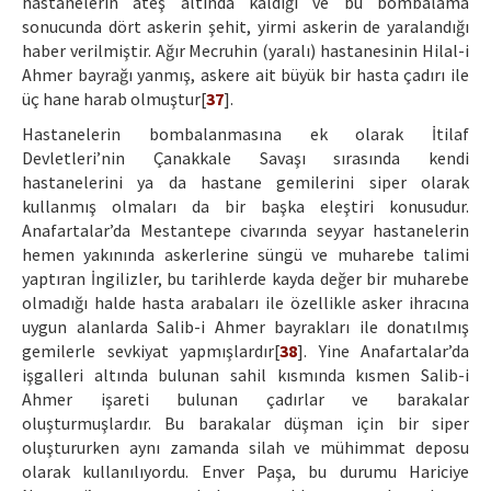
hastanelerin ateş altında kaldığı ve bu bombalama
sonucunda dört askerin şehit, yirmi askerin de yaralandığı
haber verilmiştir. Ağır Mecruhin (yaralı) hastanesinin Hilal-i
Ahmer bayrağı yanmış, askere ait büyük bir hasta çadırı ile
üç hane harab olmuştur[
37
].
Hastanelerin bombalanmasına ek olarak İtilaf
Devletleri’nin Çanakkale Savaşı sırasında kendi
hastanelerini ya da hastane gemilerini siper olarak
kullanmış olmaları da bir başka eleştiri konusudur.
Anafartalar’da Mestantepe civarında seyyar hastanelerin
hemen yakınında askerlerine süngü ve muharebe talimi
yaptıran İngilizler, bu tarihlerde kayda değer bir muharebe
olmadığı halde hasta arabaları ile özellikle asker ihracına
uygun alanlarda Salib-i Ahmer bayrakları ile donatılmış
gemilerle sevkiyat yapmışlardır[
38
]. Yine Anafartalar’da
işgalleri altında bulunan sahil kısmında kısmen Salib-i
Ahmer işareti bulunan çadırlar ve barakalar
oluşturmuşlardır. Bu barakalar düşman için bir siper
oluştururken aynı zamanda silah ve mühimmat deposu
olarak kullanılıyordu. Enver Paşa, bu durumu Hariciye