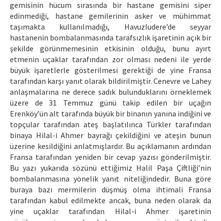
gemisinin hücum sırasında bir hastane gemisini siper
edinmediği, hastane gemilerinin asker ve mühimmat
taşımakta kullanılmadığı, Havuzludere’de seyyar
hastanenin bombalanmasında tarafsızlık işaretinin açık bir
şekilde görünmemesinin etkisinin olduğu, bunu ayırt
etmenin uçaklar tarafından zor olması nedeni ile yerde
büyük işaretlerle gösterilmesi gerektiği de yine Fransa
tarafından karşı yanıt olarak bildirilmiştir. Cenevre ve Lahey
anlaşmalarına ne derece sadık bulunduklarını örneklemek
üzere de 31 Temmuz günü takip edilen bir uçağın
Erenköy’ün alt tarafında büyük bir binanın yanına indiğini ve
topçular tarafından ateş başlatılınca Türkler tarafından
binaya Hilal-i Ahmer bayrağı çekildiğini ve ateşin bunun
üzerine kesildiğini anlatmışlardır. Bu açıklamanın ardından
Fransa tarafından yeniden bir cevap yazısı gönderilmiştir.
Bu yazı yukarıda sözünü ettiğimiz Halil Paşa Çiftliği’nin
bombalanmasına yönelik yanıt niteliğindedir. Buna göre
buraya bazı mermilerin düşmüş olma ihtimali Fransa
tarafından kabul edilmekte ancak, buna neden olarak da
yine uçaklar tarafından Hilal-i Ahmer işaretinin