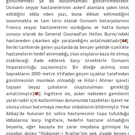
görülmemesi ya da bulunmaması gösterilmektedir.
Osmanlı seyyar hastanelerinin askerî alanlara yakın tesis
edildiğini iddia eden yazı, buna dikkat edilmediğini
savunmakta ve tam tersi olarak Osmanlı bataryalarının
Fransız seyyar hastanelerini vurduğunu ve hatta bunun
sonucu olarak da General Gouraud’un Helles Burnu’ndaki
hastaneden çıkarken ağır yaralandığını anlatmaktadır[
44
].
İleriki tarihlerde gelen yazılarda da benzer şekilde özellikle
hastanelerin hedef alınmadığı, olan olayların kaza ile olmuş
olabileceği ifade edilerek karşı örneklerle Osmanlı
İmparatorluğu suçlanmıştır. Bir direğe asılmış olan
bayrakların 2000 metre irtifadan geçen uçaklar tarafından
görülmesinin mümkün olmadığı ve Hilal-i Ahmer işareti
taşıyan beyaz çuhaların oluşturulması gerektiği
anlatılmıştır[
45
]. İngiltere ise, asker nakleden gemilerin
yaralı nakli için kullanılması durumunda taşıdıkları işaret ne
olursa olsun batırmaya mecbur olduklarını bildirmiştir. Yine
Akbaş'da bulunan bir sahra hastanesinin topa tutulduğu
iddialarına karşı İngiltere, hedefin hastane olmadığını
beyanla, eğer kazayla bir zarar meydana gelmişse bu
olaydan dolayı “Hükümet-i Kraliye'nin pek ziyade beyan-ı