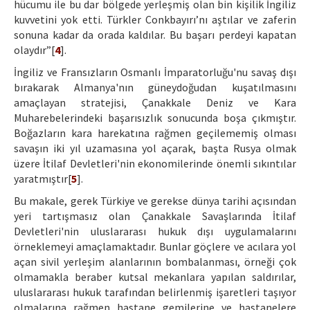
hücumu ile bu dar bölgede yerleşmiş olan bin kişilik İngiliz
kuvvetini yok etti. Türkler Conkbayırı’nı aştılar ve zaferin
sonuna kadar da orada kaldılar. Bu başarı perdeyi kapatan
olaydır”[
4
].
İngiliz ve Fransızların Osmanlı İmparatorluğu'nu savaş dışı
bırakarak Almanya'nın güneydoğudan kuşatılmasını
amaçlayan stratejisi, Çanakkale Deniz ve Kara
Muharebelerindeki başarısızlık sonucunda boşa çıkmıştır.
Boğazların kara harekatına rağmen geçilememiş olması
savaşın iki yıl uzamasına yol açarak, başta Rusya olmak
üzere İtilaf Devletleri'nin ekonomilerinde önemli sıkıntılar
yaratmıştır[
5
].
Bu makale, gerek Türkiye ve gerekse dünya tarihi açısından
yeri tartışmasız olan Çanakkale Savaşlarında İtilaf
Devletleri'nin uluslararası hukuk dışı uygulamalarını
örneklemeyi amaçlamaktadır. Bunlar göçlere ve acılara yol
açan sivil yerleşim alanlarının bombalanması, örneği çok
olmamakla beraber kutsal mekanlara yapılan saldırılar,
uluslararası hukuk tarafından belirlenmiş işaretleri taşıyor
olmalarına rağmen hastane gemilerine ve hastanelere