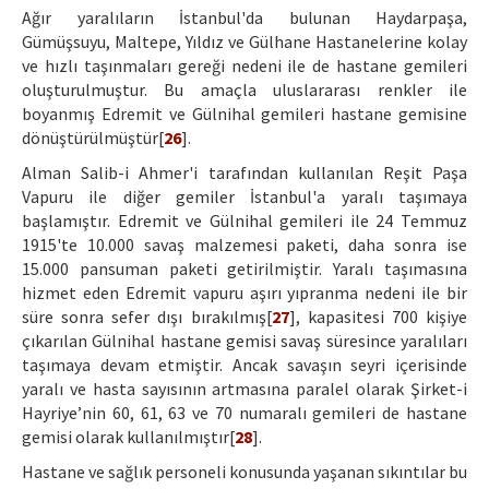
Ağır yaralıların İstanbul'da bulunan Haydarpaşa,
Gümüşsuyu, Maltepe, Yıldız ve Gülhane Hastanelerine kolay
ve hızlı taşınmaları gereği nedeni ile de hastane gemileri
oluşturulmuştur. Bu amaçla uluslararası renkler ile
boyanmış Edremit ve Gülnihal gemileri hastane gemisine
dönüştürülmüştür[
26
].
Alman Salib-i Ahmer'i tarafından kullanılan Reşit Paşa
Vapuru ile diğer gemiler İstanbul'a yaralı taşımaya
başlamıştır. Edremit ve Gülnihal gemileri ile 24 Temmuz
1915'te 10.000 savaş malzemesi paketi, daha sonra ise
15.000 pansuman paketi getirilmiştir. Yaralı taşımasına
hizmet eden Edremit vapuru aşırı yıpranma nedeni ile bir
süre sonra sefer dışı bırakılmış[
27
], kapasitesi 700 kişiye
çıkarılan Gülnihal hastane gemisi savaş süresince yaralıları
taşımaya devam etmiştir. Ancak savaşın seyri içerisinde
yaralı ve hasta sayısının artmasına paralel olarak Şirket-i
Hayriye’nin 60, 61, 63 ve 70 numaralı gemileri de hastane
gemisi olarak kullanılmıştır[
28
].
Hastane ve sağlık personeli konusunda yaşanan sıkıntılar bu