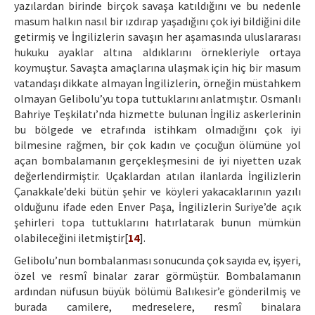
yazılardan birinde birçok savaşa katıldığını ve bu nedenle
masum halkın nasıl bir ızdırap yaşadığını çok iyi bildiğini dile
getirmiş ve İngilizlerin savaşın her aşamasında uluslararası
hukuku ayaklar altına aldıklarını örnekleriyle ortaya
koymuştur. Savaşta amaçlarına ulaşmak için hiç bir masum
vatandaşı dikkate almayan İngilizlerin, örneğin müstahkem
olmayan Gelibolu’yu topa tuttuklarını anlatmıştır. Osmanlı
Bahriye Teşkilatı’nda hizmette bulunan İngiliz askerlerinin
bu bölgede ve etrafında istihkam olmadığını çok iyi
bilmesine rağmen, bir çok kadın ve çocuğun ölümüne yol
açan bombalamanın gerçekleşmesini de iyi niyetten uzak
değerlendirmiştir. Uçaklardan atılan ilanlarda İngilizlerin
Çanakkale’deki bütün şehir ve köyleri yakacaklarının yazılı
olduğunu ifade eden Enver Paşa, İngilizlerin Suriye’de açık
şehirleri topa tuttuklarını hatırlatarak bunun mümkün
olabileceğini iletmiştir[
14
].
Gelibolu’nun bombalanması sonucunda çok sayıda ev, işyeri,
özel ve resmî binalar zarar görmüştür. Bombalamanın
ardından nüfusun büyük bölümü Balıkesir’e gönderilmiş ve
burada camilere, medreselere, resmî binalara