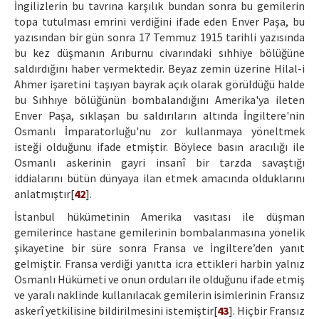
İngilizlerin bu tavrına karşılık bundan sonra bu gemilerin
topa tutulması emrini verdiğini ifade eden Enver Paşa, bu
yazısından bir gün sonra 17 Temmuz 1915 tarihli yazısında
bu kez düşmanın Arıburnu civarındaki sıhhiye bölüğüne
saldırdığını haber vermektedir. Beyaz zemin üzerine Hilal-i
Ahmer işaretini taşıyan bayrak açık olarak görüldüğü halde
bu Sıhhıye bölüğünün bombalandığını Amerika'ya ileten
Enver Paşa, sıklaşan bu saldırıların altında İngiltere'nin
Osmanlı İmparatorluğu'nu zor kullanmaya yöneltmek
isteği olduğunu ifade etmiştir. Böylece basın aracılığı ile
Osmanlı askerinin gayri insanî bir tarzda savaştığı
iddialarını bütün dünyaya ilan etmek amacında olduklarını
anlatmıştır[
42
].
İstanbul hükümetinin Amerika vasıtası ile düşman
gemilerince hastane gemilerinin bombalanmasına yönelik
şikayetine bir süre sonra Fransa ve İngiltere’den yanıt
gelmiştir. Fransa verdiği yanıtta icra ettikleri harbin yalnız
Osmanlı Hükümeti ve onun orduları ile olduğunu ifade etmiş
ve yaralı naklinde kullanılacak gemilerin isimlerinin Fransız
askerî yetkilisine bildirilmesini istemiştir[
43
]. Hiçbir Fransız