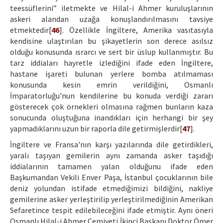
teessüflerini” iletmekte ve Hilal-i Ahmer kuruluşlarının
askeri alandan uzağa konuşlandırılmasını tavsiye
etmektedir[
46
]. Özellikle İngiltere, Amerika vasıtasıyla
kendisine ulaştırılan bu şikayetlerin son derece asılsız
olduğu konusunda ısrarcı ve sert bir üslup kullanmıştır. Bu
tarz iddiaları hayretle izlediğini ifade eden İngiltere,
hastane işareti bulunan yerlere bomba atılmaması
konusunda kesin emrin verildiğini, Osmanlı
İmparatorluğu'nun kendilerine bu konuda verdiği zararı
gösterecek çok örnekleri olmasına rağmen bunların kaza
sonucunda oluştuğuna inandıkları için herhangi bir şey
yapmadıklarını uzun bir raporla dile getirmişlerdir[
47
].
İngiltere ve Fransa'nın karşı yazılarında dile getirdikleri,
yaralı taşıyan gemilerin aynı zamanda asker taşıdığı
iddialarının tamamen yalan olduğunu ifade eden
Başkumandan Vekili Enver Paşa, İstanbul çocuklarının bile
deniz yolundan istifade etmediğimizi bildiğini, nakliye
gemilerine asker yerleştirilip yerleştirilmediğinin Amerikan
Sefaretince tespit edilebileceğini ifade etmiştir. Aynı öneri
Osmanlı Hilal-i Ahmer Cemiyeti İkinci Başkanı Doktor Ömer