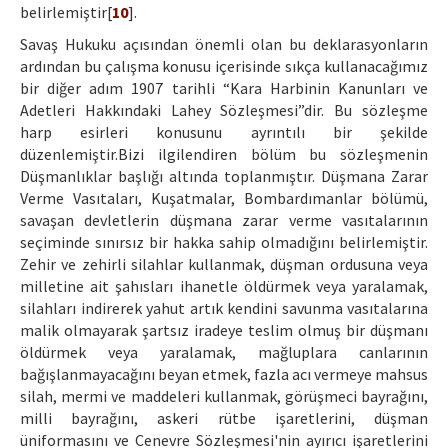
belirlemiştir[
10
].
Savaş Hukuku açısından önemli olan bu deklarasyonların
ardından bu çalışma konusu içerisinde sıkça kullanacağımız
bir diğer adım 1907 tarihli “Kara Harbinin Kanunları ve
Adetleri Hakkındaki Lahey Sözleşmesi”dir. Bu sözleşme
harp esirleri konusunu ayrıntılı bir şekilde
düzenlemiştir.Bizi ilgilendiren bölüm bu sözleşmenin
Düşmanlıklar başlığı altında toplanmıştır. Düşmana Zarar
Verme Vasıtaları, Kuşatmalar, Bombardımanlar bölümü,
savaşan devletlerin düşmana zarar verme vasıtalarının
seçiminde sınırsız bir hakka sahip olmadığını belirlemiştir.
Zehir ve zehirli silahlar kullanmak, düşman ordusuna veya
milletine ait şahısları ihanetle öldürmek veya yaralamak,
silahları indirerek yahut artık kendini savunma vasıtalarına
malik olmayarak şartsız iradeye teslim olmuş bir düşmanı
öldürmek veya yaralamak, mağluplara canlarının
bağışlanmayacağını beyan etmek, fazla acı vermeye mahsus
silah, mermi ve maddeleri kullanmak, görüşmeci bayrağını,
milli bayrağını, askeri rütbe işaretlerini, düşman
üniformasını ve Cenevre Sözleşmesi'nin ayırıcı işaretlerini