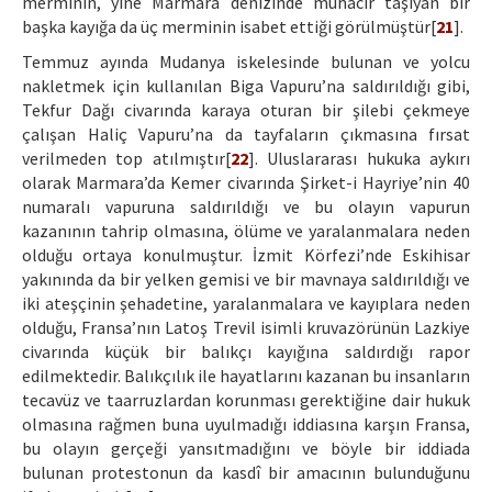
merminin, yine Marmara denizinde muhacir taşıyan bir
başka kayığa da üç merminin isabet ettiği görülmüştür[
21
].
Temmuz ayında Mudanya iskelesinde bulunan ve yolcu
nakletmek için kullanılan Biga Vapuru’na saldırıldığı gibi,
Tekfur Dağı civarında karaya oturan bir şilebi çekmeye
çalışan Haliç Vapuru’na da tayfaların çıkmasına fırsat
verilmeden top atılmıştır[
22
]. Uluslararası hukuka aykırı
olarak Marmara’da Kemer civarında Şirket-i Hayriye’nin 40
numaralı vapuruna saldırıldığı ve bu olayın vapurun
kazanının tahrip olmasına, ölüme ve yaralanmalara neden
olduğu ortaya konulmuştur. İzmit Körfezi’nde Eskihisar
yakınında da bir yelken gemisi ve bir mavnaya saldırıldığı ve
iki ateşçinin şehadetine, yaralanmalara ve kayıplara neden
olduğu, Fransa’nın Latoş Trevil isimli kruvazörünün Lazkiye
civarında küçük bir balıkçı kayığına saldırdığı rapor
edilmektedir. Balıkçılık ile hayatlarını kazanan bu insanların
tecavüz ve taarruzlardan korunması gerektiğine dair hukuk
olmasına rağmen buna uyulmadığı iddiasına karşın Fransa,
bu olayın gerçeği yansıtmadığını ve böyle bir iddiada
bulunan protestonun da kasdî bir amacının bulunduğunu