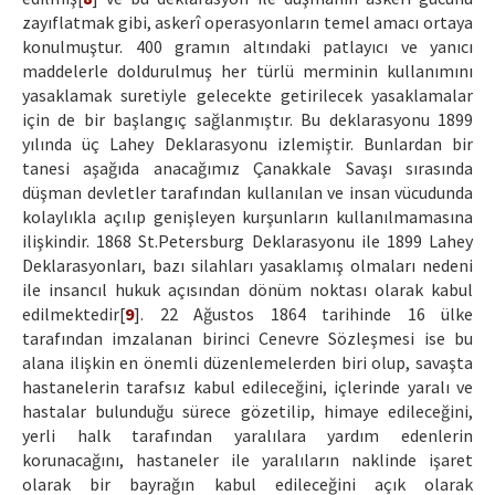
zayıflatmak gibi, askerî operasyonların temel amacı ortaya
konulmuştur. 400 gramın altındaki patlayıcı ve yanıcı
maddelerle doldurulmuş her türlü merminin kullanımını
yasaklamak suretiyle gelecekte getirilecek yasaklamalar
için de bir başlangıç sağlanmıştır. Bu deklarasyonu 1899
yılında üç Lahey Deklarasyonu izlemiştir. Bunlardan bir
tanesi aşağıda anacağımız Çanakkale Savaşı sırasında
düşman devletler tarafından kullanılan ve insan vücudunda
kolaylıkla açılıp genişleyen kurşunların kullanılmamasına
ilişkindir. 1868 St.Petersburg Deklarasyonu ile 1899 Lahey
Deklarasyonları, bazı silahları yasaklamış olmaları nedeni
ile insancıl hukuk açısından dönüm noktası olarak kabul
edilmektedir[
9
]. 22 Ağustos 1864 tarihinde 16 ülke
tarafından imzalanan birinci Cenevre Sözleşmesi ise bu
alana ilişkin en önemli düzenlemelerden biri olup, savaşta
hastanelerin tarafsız kabul edileceğini, içlerinde yaralı ve
hastalar bulunduğu sürece gözetilip, himaye edileceğini,
yerli halk tarafından yaralılara yardım edenlerin
korunacağını, hastaneler ile yaralıların naklinde işaret
olarak bir bayrağın kabul edileceğini açık olarak