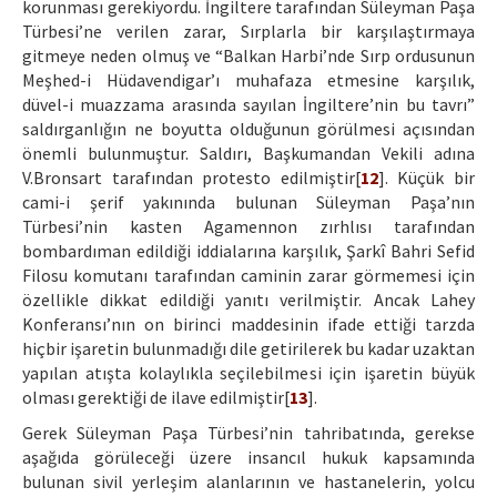
korunması gerekiyordu. İngiltere tarafından Süleyman Paşa
Türbesi’ne verilen zarar, Sırplarla bir karşılaştırmaya
gitmeye neden olmuş ve “Balkan Harbi’nde Sırp ordusunun
Meşhed-i Hüdavendigar’ı muhafaza etmesine karşılık,
düvel-i muazzama arasında sayılan İngiltere’nin bu tavrı”
saldırganlığın ne boyutta olduğunun görülmesi açısından
önemli bulunmuştur. Saldırı, Başkumandan Vekili adına
V.Bronsart tarafından protesto edilmiştir[
12
]. Küçük bir
cami-i şerif yakınında bulunan Süleyman Paşa’nın
Türbesi’nin kasten Agamennon zırhlısı tarafından
bombardıman edildiği iddialarına karşılık, Şarkî Bahri Sefid
Filosu komutanı tarafından caminin zarar görmemesi için
özellikle dikkat edildiği yanıtı verilmiştir. Ancak Lahey
Konferansı’nın on birinci maddesinin ifade ettiği tarzda
hiçbir işaretin bulunmadığı dile getirilerek bu kadar uzaktan
yapılan atışta kolaylıkla seçilebilmesi için işaretin büyük
olması gerektiği de ilave edilmiştir[
13
].
Gerek Süleyman Paşa Türbesi’nin tahribatında, gerekse
aşağıda görüleceği üzere insancıl hukuk kapsamında
bulunan sivil yerleşim alanlarının ve hastanelerin, yolcu