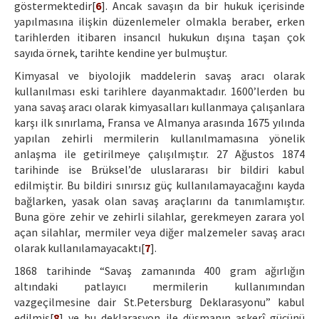
göstermektedir[
6
]. Ancak savaşın da bir hukuk içerisinde
yapılmasına ilişkin düzenlemeler olmakla beraber, erken
tarihlerden itibaren insancıl hukukun dışına taşan çok
sayıda örnek, tarihte kendine yer bulmuştur.
Kimyasal ve biyolojik maddelerin savaş aracı olarak
kullanılması eski tarihlere dayanmaktadır. 1600’lerden bu
yana savaş aracı olarak kimyasalları kullanmaya çalışanlara
karşı ilk sınırlama, Fransa ve Almanya arasında 1675 yılında
yapılan zehirli mermilerin kullanılmamasına yönelik
anlaşma ile getirilmeye çalışılmıştır. 27 Ağustos 1874
tarihinde ise Brüksel’de uluslararası bir bildiri kabul
edilmiştir. Bu bildiri sınırsız güç kullanılamayacağını kayda
bağlarken, yasak olan savaş araçlarını da tanımlamıştır.
Buna göre zehir ve zehirli silahlar, gerekmeyen zarara yol
açan silahlar, mermiler veya diğer malzemeler savaş aracı
olarak kullanılamayacaktı[
7
].
1868 tarihinde “Savaş zamanında 400 gram ağırlığın
altındaki patlayıcı mermilerin kullanımından
vazgeçilmesine dair St.Petersburg Deklarasyonu” kabul
edilmiş[
8
] ve bu deklarasyon ile düşmanın askerî gücünü