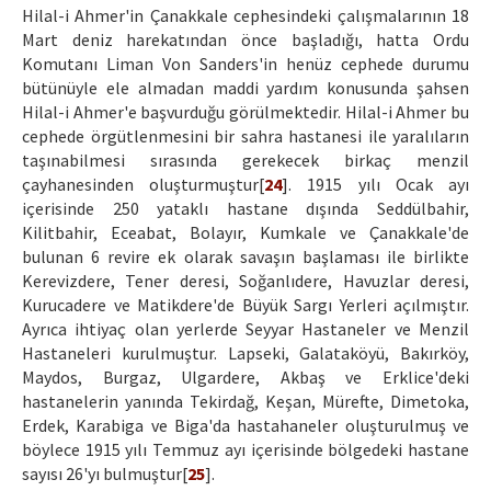
Hilal-i Ahmer'in Çanakkale cephesindeki çalışmalarının 18
Mart deniz harekatından önce başladığı, hatta Ordu
Komutanı Liman Von Sanders'in henüz cephede durumu
bütünüyle ele almadan maddi yardım konusunda şahsen
Hilal-i Ahmer'e başvurduğu görülmektedir. Hilal-i Ahmer bu
cephede örgütlenmesini bir sahra hastanesi ile yaralıların
taşınabilmesi sırasında gerekecek birkaç menzil
çayhanesinden oluşturmuştur[
24
]. 1915 yılı Ocak ayı
içerisinde 250 yataklı hastane dışında Seddülbahir,
Kilitbahir, Eceabat, Bolayır, Kumkale ve Çanakkale'de
bulunan 6 revire ek olarak savaşın başlaması ile birlikte
Kerevizdere, Tener deresi, Soğanlıdere, Havuzlar deresi,
Kurucadere ve Matikdere'de Büyük Sargı Yerleri açılmıştır.
Ayrıca ihtiyaç olan yerlerde Seyyar Hastaneler ve Menzil
Hastaneleri kurulmuştur. Lapseki, Galataköyü, Bakırköy,
Maydos, Burgaz, Ulgardere, Akbaş ve Erklice'deki
hastanelerin yanında Tekirdağ, Keşan, Mürefte, Dimetoka,
Erdek, Karabiga ve Biga'da hastahaneler oluşturulmuş ve
böylece 1915 yılı Temmuz ayı içerisinde bölgedeki hastane
sayısı 26'yı bulmuştur[
25
].