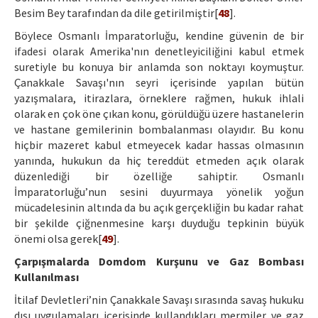
Besim Bey tarafından da dile getirilmiştir[
48
].
Böylece Osmanlı İmparatorluğu, kendine güvenin de bir
ifadesi olarak Amerika'nın denetleyiciliğini kabul etmek
suretiyle bu konuya bir anlamda son noktayı koymuştur.
Çanakkale Savaşı'nın seyri içerisinde yapılan bütün
yazışmalara, itirazlara, örneklere rağmen, hukuk ihlali
olarak en çok öne çıkan konu, görüldüğü üzere hastanelerin
ve hastane gemilerinin bombalanması olayıdır. Bu konu
hiçbir mazeret kabul etmeyecek kadar hassas olmasının
yanında, hukukun da hiç tereddüt etmeden açık olarak
düzenlediği bir özelliğe sahiptir. Osmanlı
İmparatorluğu’nun sesini duyurmaya yönelik yoğun
mücadelesinin altında da bu açık gerçekliğin bu kadar rahat
bir şekilde çiğnenmesine karşı duyduğu tepkinin büyük
önemi olsa gerek[
49
].
Çarpışmalarda Domdom Kurşunu ve Gaz Bombası
Kullanılması
İtilaf Devletleri’nin Çanakkale Savaşı sırasında savaş hukuku
dışı uygulamaları içerisinde kullandıkları mermiler ve gaz