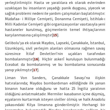
yerleştirilmiştir. Hasta ve yaralılara ek olarak evlerinden
uzaklaşan bu insanların yaşadığı panik duygusu, yiyecek ve
sağlık problemi nedeni ile yardım çalışmaları başlatılmıştır.
Müdafaa- i Milliye Cemiyeti, Donanma Cemiyeti, İstihlak-ı
Milli Kadınlar Cemiyeti gibi organizasyonlar vasıtasıyla yeni
hastaneler kurulmuş, göçmenlerin temel ihtiyaçlarının
karşılanmasına çalışılmıştır[
15
].
Gelibolu’ya ek olarak Maydos, Lapseki, Çanakkale, İstanbul,
Uzunköprü, sivil yerleşim alanları olmasına rağmen savaş
süresince İtilaf Devletleri’nin uçakları tarafından
bombalanmıştır[
16
]. Hiçbir askerî kuruluşun bulunmadığı
Eceabat da bombalanmış ve bu bombalama sonucunda
yanıp yıkılmıştır[
17
].
Liman Von Sanders, Çanakkale Savaşı’na ilişkin
hatıralarında; Maydos bombardıman edildiğinde ilk yanan
binanın hastane olduğunu ve hatta 25 İngiliz yaralının
öldüğünü anlatmaktadır. Mermiler kasabanın içine düşmüş,
eşyalarını kurtarmak isteyen siviller ölmüş ve halk Anadolu
yakasındaki Kilya limanına gönderilmiştir. Herhangi bir