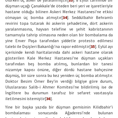
olurken üç asker de yaralanmıştır[
33
]. 8 Eylül tarihinde bir
düşman uçağı Çanakkale'de öteden beri yeri ve işaretleriyle
hastane olduğu bilinen Askeri Merkez Hastanesi'ne etkisi
olmayan üç bomba atmıştır[
34
]. Seddülbahir Behramlı
revirini topa tutarak iki askerin şehadetine, dört askerin
yaralanmasına, hayvan telefine ve şehit kabristanının
tamamıyla tahrip olmasına neden olan bir bombalama da
yine Enver Paşa tarafından şiddetle protesto edilmesi
talebi ile Dışişleri Bakanlığı'na rapor edilmiştir[
35
]. Eylül ayı
içerisinde kendi haritalarında dahi askeri hastane olarak
gösterilen Kale Merkez Hastanesi'ne düşman uçakları
tarafından beş bomba atılmış, bunlardan bir tanesi
nizamiye kapısı önüne, diğer dördü hastane bahçesine
düşmüş, bir süre sonra bu kez yeniden üç bomba atılmıştır.
Doktor Besim Ömer Bey'in verdiği bilgiye göre durum,
Uluslararası Salib-i Ahmer Komitesi'ne bildirilmiş ise de
İngiltere bu durumun tarafsız bir sefaret vasıtasıyla
iletilmesini istemiştir[
36
].
Yine bir başka yazıda bir düşman gemisinin Kilidbahir’i
bombalaması sonucunda Ağaderesi’nde bulunan