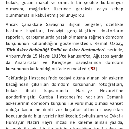
hukuk, gücün makul ve orantılı bir şekilde kullanılıyor
olmasını, mağdurlar üzerinde gereksiz acıya sebep
olunmamasını kabul etmiş bulunuyordu.
Ancak Çanakkale Savaşı'na ilişkin belgeler, özellikle
hastane kayıtları, tedaviyi gerçekleştiren doktorların
raporları, çarpışmalarda yasak olmasına rağmen domdom
kurşununun kullanıldığını göstermektedir. Kemal Özbay,
Türk Asker Hekimliği Tarihi ve Asker Hastaneleri
eserinde,
Arıburnu'nda 15 Mayıs 1915'te Kanlısırt'ta, Ağustos ayında
da Anafartalar ve Kireçtepe savaşlarında domdom
kurşununun kullanıldığını ifade etmektedir[
53
].
Tekfurdağı Hastanesi'nde tedavi altına alınan bir askerin
bacağından çıkarılan domdom kurşununun fotoğrafları,
hukuk ihlali kapsamında Hariciye Nezareti'ne
gönderilmiştir. Gureba Hastanesi'ne yatırılan Osmanlı
askerlerinin domdom kurşunu ile vurulmuş olması vahşet
olduğu kadar ne denli zor koşullar altında savaştıkları
konusunda da bilgi verici niteliktedir. Şeyhülislam ve Evkaf-ı
Hümayun Nazırı Hayri imzası ile kaleme alınan yazıda,
insanlık ile hiç bir ilgilerinin olmadığını ispat eden bu