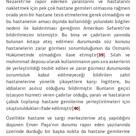
Nezareti’ne rapor ederken yaralılarını ve hastalarını
nakletmek için pek çok hastane gemileri olmasına rağmen
orada yeni bir hastane tesis etmelerine gerek olmadığını ve
bu hastanenin amacı dışında kullanıldığı yolundaki bilgiler
nedeni ile kaldırılması gereğinin Amerikan Sefareti’ne
bildirilmesini istemiştir. Bu bina ve çadırların yanında
bulunan kıtaya ateş edilmesi durumunda söz konusu
hastanelerin zarar görmesi sorumluluğunun da Osmanlı
Hükümetinde olmadığını ilave etmiştir[
39
]. Silah ve
mühimmat deposu olarak kullanılmanın yanı sıra askerlerin
de yerleştirildiği tesbit edilen ve zarar görmesi durumunda
sorumluluk kabul edilmeyeceği bildirilen sahil
hastanelerine yönelik şikayetlere karşı İngiltere, bu
iddiaların asılsız olduğunu bildirmiştir. Bunların geçici
istasyon hizmeti veren çadırlar olduğu, yaralı ve hastaların
çabuk toplanıp hastane gemilerine yerleştirilmeleri için
oluşturuldukları ifade edilmiştir[
40
].
Özellikle hastane ve sargı merkezlerine atış yapıldığını
düşünen Enver Paşa'nın durumu rapor eden yazılarında
üzerinde durduğu bir başka nokta da hastane gemilerine