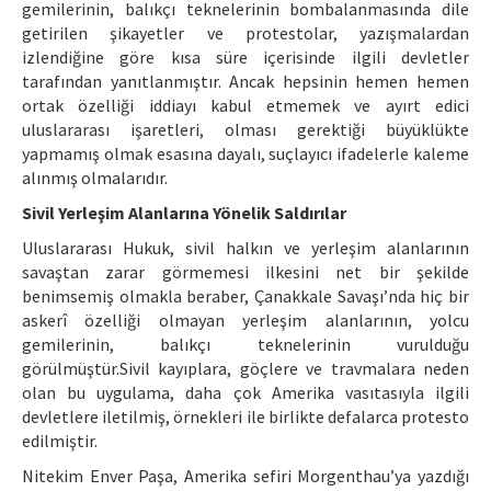
gemilerinin, balıkçı teknelerinin bombalanmasında dile
getirilen şikayetler ve protestolar, yazışmalardan
izlendiğine göre kısa süre içerisinde ilgili devletler
tarafından yanıtlanmıştır. Ancak hepsinin hemen hemen
ortak özelliği iddiayı kabul etmemek ve ayırt edici
uluslararası işaretleri, olması gerektiği büyüklükte
yapmamış olmak esasına dayalı, suçlayıcı ifadelerle kaleme
alınmış olmalarıdır.
Sivil Yerleşim Alanlarına Yönelik Saldırılar
Uluslararası Hukuk, sivil halkın ve yerleşim alanlarının
savaştan zarar görmemesi ilkesini net bir şekilde
benimsemiş olmakla beraber, Çanakkale Savaşı’nda hiç bir
askerî özelliği olmayan yerleşim alanlarının, yolcu
gemilerinin, balıkçı teknelerinin vurulduğu
görülmüştür.Sivil kayıplara, göçlere ve travmalara neden
olan bu uygulama, daha çok Amerika vasıtasıyla ilgili
devletlere iletilmiş, örnekleri ile birlikte defalarca protesto
edilmiştir.
Nitekim Enver Paşa, Amerika sefiri Morgenthau’ya yazdığı