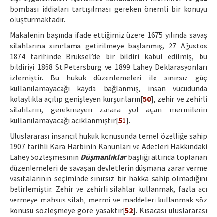
bombası iddiaları tartışılması gereken önemli bir konuyu
oluşturmaktadır.
Makalenin başında ifade ettiğimiz üzere 1675 yılında savaş
silahlarına sınırlama getirilmeye başlanmış, 27 Ağustos
1874 tarihinde Brüksel’de bir bildiri kabul edilmiş, bu
bildiriyi 1868 St.Petersburg ve 1899 Lahey Deklarasyonları
izlemiştir. Bu hukuk düzenlemeleri ile sınırsız güç
kullanılamayacağı kayda bağlanmış, insan vücudunda
kolaylıkla açılıp genişleyen kurşunların[
50
], zehir ve zehirli
silahların, gerekmeyen zarara yol açan mermilerin
kullanılamayacağı açıklanmıştır[
51
].
Uluslararası insancıl hukuk konusunda temel özelliğe sahip
1907 tarihli Kara Harbinin Kanunları ve Adetleri Hakkındaki
Lahey Sözleşmesinin
Düşmanlıklar
başlığı altında toplanan
düzenlemeleri de savaşan devletlerin düşmana zarar verme
vasıtalarının seçiminde sınırsız bir hakka sahip olmadığını
belirlemiştir. Zehir ve zehirli silahlar kullanmak, fazla acı
vermeye mahsus silah, mermi ve maddeleri kullanmak söz
konusu sözleşmeye göre yasaktır[
52
]. Kısacası uluslararası