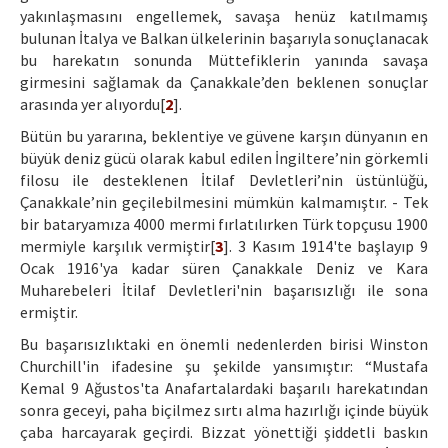
yakınlaşmasını engellemek, savaşa henüz katılmamış
bulunan İtalya ve Balkan ülkelerinin başarıyla sonuçlanacak
bu harekatın sonunda Müttefiklerin yanında savaşa
girmesini sağlamak da Çanakkale’den beklenen sonuçlar
arasında yer alıyordu[
2
].
Bütün bu yararına, beklentiye ve güvene karşın dünyanın en
büyük deniz gücü olarak kabul edilen İngiltere’nin görkemli
filosu ile desteklenen İtilaf Devletleri’nin üstünlüğü,
Çanakkale’nin geçilebilmesini mümkün kalmamıştır. - Tek
bir bataryamıza 4000 mermi fırlatılırken Türk topçusu 1900
mermiyle karşılık vermiştir[
3
]. 3 Kasım 1914'te başlayıp 9
Ocak 1916'ya kadar süren Çanakkale Deniz ve Kara
Muharebeleri İtilaf Devletleri'nin başarısızlığı ile sona
ermiştir.
Bu başarısızlıktaki en önemli nedenlerden birisi Winston
Churchill'in ifadesine şu şekilde yansımıştır: “Mustafa
Kemal 9 Ağustos'ta Anafartalardaki başarılı harekatından
sonra geceyi, paha biçilmez sırtı alma hazırlığı içinde büyük
çaba harcayarak geçirdi. Bizzat yönettiği şiddetli baskın