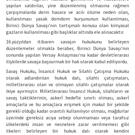
yapılan saldırılar, yine düzenlenmiş olmasına rağmen
çarpışmalarda derin hasara ve acılı ölüme neden olan,
kullanılması yasak domdom kurşununun kullanılması,
Birinci Dünya Savaşı'nın tartışmalı konusu olan kimyasal
gazların kullanılması gibi başlıklar altında ele alınacaktır.
16.yüzyıldan itibaren savaşın hukukunu belirleyen
düzenlemeler olmakla beraber, Birinci Dünya Savaşı'nın
sonunda yapılan Versay Anlaşması'na kadar devletlerarası
ilişkilerde savaşa başvurmak bir hak olarak kabul ediliyordu.
Savaş Hukuku, İnsancıl Hukuk ve Silahlı Çatışma Hukuku
olarak adlandırılan hukuk dalı, silahlı çatışmaları,
milletlerarası olan ve olmayan silahlı çatışmalar olarak
ikiye ayırmıştır. Milletlerarası İnsancıl Hukuk, silahların ve
savaş taktiklerinin, askerî hedefle sınırlı olması, askerî
amaçlarla ve bu amaçlara erişmek için makul bir şekilde
gerekli olduğu kadar orantılı kullanılıyor olması, mağdurlar
üzerinde gereksiz acıya sebep olunmaması veya tarafsız
ülkelerdeki insan ve nesnelere zarar verilmemesi gibi
ilkeleri belirleyen bir hukuk dalı olarak kendini