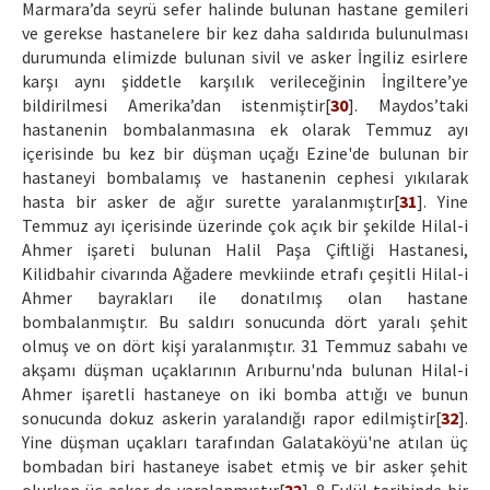
Marmara’da seyrü sefer halinde bulunan hastane gemileri
ve gerekse hastanelere bir kez daha saldırıda bulunulması
durumunda elimizde bulunan sivil ve asker İngiliz esirlere
karşı aynı şiddetle karşılık verileceğinin İngiltere’ye
bildirilmesi Amerika’dan istenmiştir[
30
]. Maydos’taki
hastanenin bombalanmasına ek olarak Temmuz ayı
içerisinde bu kez bir düşman uçağı Ezine'de bulunan bir
hastaneyi bombalamış ve hastanenin cephesi yıkılarak
hasta bir asker de ağır surette yaralanmıştır[
31
]. Yine
Temmuz ayı içerisinde üzerinde çok açık bir şekilde Hilal-i
Ahmer işareti bulunan Halil Paşa Çiftliği Hastanesi,
Kilidbahir civarında Ağadere mevkiinde etrafı çeşitli Hilal-i
Ahmer bayrakları ile donatılmış olan hastane
bombalanmıştır. Bu saldırı sonucunda dört yaralı şehit
olmuş ve on dört kişi yaralanmıştır. 31 Temmuz sabahı ve
akşamı düşman uçaklarının Arıburnu'nda bulunan Hilal-i
Ahmer işaretli hastaneye on iki bomba attığı ve bunun
sonucunda dokuz askerin yaralandığı rapor edilmiştir[
32
].
Yine düşman uçakları tarafından Galataköyü'ne atılan üç
bombadan biri hastaneye isabet etmiş ve bir asker şehit