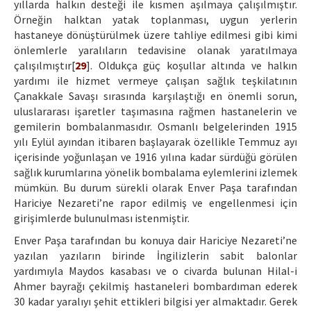
yıllarda halkın desteği ile kısmen aşılmaya çalışılmıştır.
Örneğin halktan yatak toplanması, uygun yerlerin
hastaneye dönüştürülmek üzere tahliye edilmesi gibi kimi
önlemlerle yaralıların tedavisine olanak yaratılmaya
çalışılmıştır[
29
]. Oldukça güç koşullar altında ve halkın
yardımı ile hizmet vermeye çalışan sağlık teşkilatının
Çanakkale Savaşı sırasında karşılaştığı en önemli sorun,
uluslararası işaretler taşımasına rağmen hastanelerin ve
gemilerin bombalanmasıdır. Osmanlı belgelerinden 1915
yılı Eylül ayından itibaren başlayarak özellikle Temmuz ayı
içerisinde yoğunlaşan ve 1916 yılına kadar sürdüğü görülen
sağlık kurumlarına yönelik bombalama eylemlerini izlemek
mümkün. Bu durum sürekli olarak Enver Paşa tarafından
Hariciye Nezareti’ne rapor edilmiş ve engellenmesi için
girişimlerde bulunulması istenmiştir.
Enver Paşa tarafından bu konuya dair Hariciye Nezareti’ne
yazılan yazıların birinde İngilizlerin sabit balonlar
yardımıyla Maydos kasabası ve o civarda bulunan Hilal-i
Ahmer bayrağı çekilmiş hastaneleri bombardıman ederek
30 kadar yaralıyı şehit ettikleri bilgisi yer almaktadır. Gerek