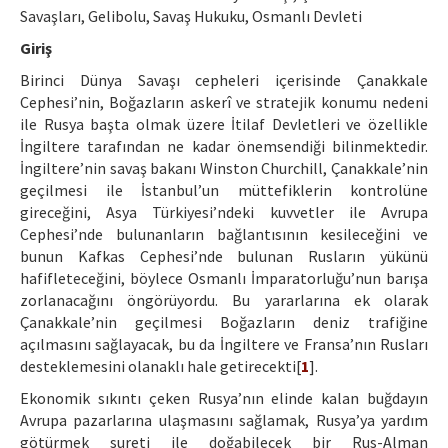
Etik İlkeler
Savaşları, Gelibolu, Savaş Hukuku, Osmanlı Devleti
Yazar Rehberi
Giriş
Birinci Dünya Savaşı cepheleri içerisinde Çanakkale
Hakem Rehberi
Cephesi’nin, Boğazların askerî ve stratejik konumu nedeni
ile Rusya başta olmak üzere İtilaf Devletleri ve özellikle
İletişim
İngiltere tarafından ne kadar önemsendiği bilinmektedir.
İngiltere’nin savaş bakanı Winston Churchill, Çanakkale’nin
geçilmesi ile İstanbul’un müttefiklerin kontrolüne
gireceğini, Asya Türkiyesi’ndeki kuvvetler ile Avrupa
Cephesi’nde bulunanların bağlantısının kesileceğini ve
bunun Kafkas Cephesi’nde bulunan Rusların yükünü
hafifleteceğini, böylece Osmanlı İmparatorluğu’nun barışa
zorlanacağını öngörüyordu. Bu yararlarına ek olarak
Çanakkale’nin geçilmesi Boğazların deniz trafiğine
açılmasını sağlayacak, bu da İngiltere ve Fransa’nın Rusları
desteklemesini olanaklı hale getirecekti[
1
].
Ekonomik sıkıntı çeken Rusya’nın elinde kalan buğdayın
Avrupa pazarlarına ulaşmasını sağlamak, Rusya’ya yardım
götürmek sureti ile doğabilecek bir Rus-Alman