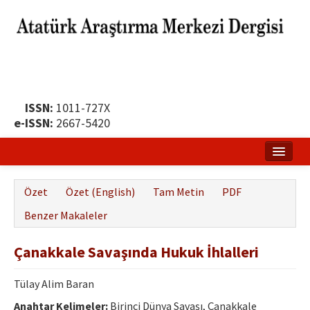
ISSN:
1011-727X
e-ISSN:
2667-5420
Ana Sayfa
Özet
Özet (English)
Tam Metin
PDF
Hakkında
Benzer Makaleler
Yayın Politikası
Çanakkale Savaşında Hukuk İhlalleri
Dergi Kurulları
Tülay Alim Baran
Yayın İlkeleri
Anahtar Kelimeler:
Birinci Dünya Savaşı, Çanakkale