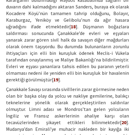
karargahın bulunmadığı Maydos kasabasında sağlam bir
duvarın dahi kalmadığını aktaran Sanders, buraya ek olarak
Kocadere Köyü'nün tamamen tahrip olduğunu, Bolayır,
Karaburgaz, Yeniköy ve Gelibolu’nun da ağır hasara
uğradığını ifade etmektedir[
18
]. Düşmanın boğazlara
saldırması sonucunda Çanakkale’de evleri ve eşyaları
yanarak zarar gören sivil halk da savaşın diğer mağdurları
olarak önem taşıyordu. Bu durumda bulunanların zorunlu
ihtiyaçları için elli bin kuruşluk ödenek Meclis-i Vükela
tarafından onaylanmış ve Maliye Bakanlığı’na bildirilmiştir.
Evleri ve eşyası yananlara tahsis edilen bu paranın yeterli
olmaması nedeni ile yeniden elli bin kuruşluk bir havalenin
gerektiği görülmüştür[
19
].
Çanakkale Savaşı sırasında sivilllerin zarar görmesine neden
olan bir başka olay da yolcu ve nakliye gemilerine, balıkçı
teknelerine yönelik olarak gerçekleştirilen saldırılar
olmuştur. Limni adası ve Mondros’tan gelen yolcuların
İngiliz ve Fransız askerlerinin ahaliye karşı olan
tecavüzlerinden şikayet ettikleri bilinmektedir[
20
].
Mudanya’dan Emirali’ye muhacir nakleden bir kayığa iki