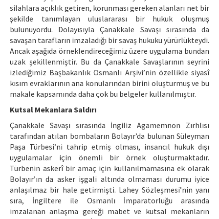
silahlara açıklık getiren, korunması gereken alanları net bir
şekilde tanımlayan uluslararası bir hukuk oluşmuş
bulunuyordu. Dolayısıyla Çanakkale Savaşı sırasında da
savaşan tarafların imzaladığı bir savaş hukuku yürürlükteydi.
Ancak aşağıda örneklendireceğimiz üzere uygulama bundan
uzak şekillenmiştir. Bu da Çanakkale Savaşlarının seyrini
izlediğimiz Başbakanlık Osmanlı Arşivi’nin özellikle siyasî
kısım evraklarının ana konularından birini oluşturmuş ve bu
makale kapsamında daha çok bu belgeler kullanılmıştır.
Kutsal Mekanlara Saldırı
Çanakkale Savaşı sırasında İngiliz Agamemnon Zırhlısı
tarafından atılan bombaların Bolayır’da bulunan Süleyman
Paşa Türbesi’ni tahrip etmiş olması, insancıl hukuk dışı
uygulamalar için önemli bir örnek oluşturmaktadır.
Türbenin askerî bir amaç için kullanılmamasına ek olarak
Bolayır’ın da asker işgali altında olmaması durumu iyice
anlaşılmaz bir hale getirmişti. Lahey Sözleşmesi’nin yanı
sıra, İngiltere ile Osmanlı İmparatorluğu arasında
imzalanan anlaşma gereği mabet ve kutsal mekanların