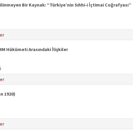
ilinmeyen Bir Kaynak: “Türkiye’nin Sıhhi-i İçtimai Coğrafyası”
er
MM Hükümeti Arasındaki İlişkiler
6
er
an 1920)
er