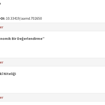
e
OI:
10.33419/aamd.702650
er
onomik Bir Değerlendirme”
er
î Niteliği
er