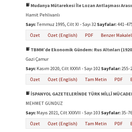
Mudanya Mütarekesi İle Lozan Antlaşması Arasınd
Hamit Pehlivanlı
Sayı:
Temmuz 1995, Cilt XI - Sayı 32
Sayfalar:
441-47
Özet
Özet (English)
PDF
Benzer Makalel
TBMM’de Ekonomik Gündem: Rus Altınları (1920
Gazi Çamur
Sayı:
Kasım 2020, Cilt XXXVI - Sayı 102
Sayfalar:
255-
Özet
Özet (English)
Tam Metin
PDF
İSPANYOL GAZETELERİNDE TÜRK MİLLÎ MÜCADE
MEHMET GÜNDÜZ
Sayı:
Mayıs 2021, Cilt XXXVII - Sayı 103
Sayfalar:
35-7
Özet
Özet (English)
Tam Metin
PDF