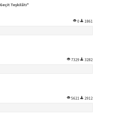
Geçit Teşkilâtı"
0
1861
7329
3282
5621
2912