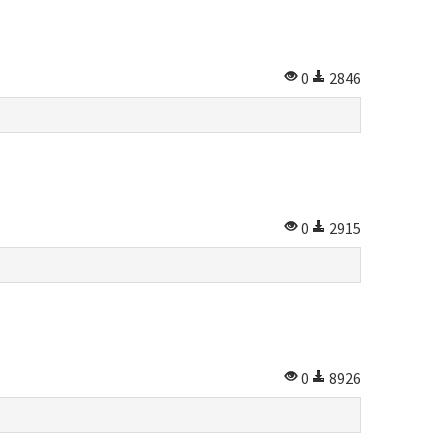
0
2846
0
2915
0
8926