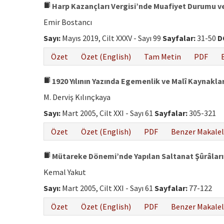
Harp Kazançları Vergisi’nde Muafiyet Durumu 
Emir Bostancı
Sayı:
Mayıs 2019, Cilt XXXV - Sayı 99
Sayfalar:
31-50
D
Özet
Özet (English)
Tam Metin
PDF
1920 Yılının Yazında Egemenlik ve Malî Kaynakla
M. Derviş Kılınçkaya
Sayı:
Mart 2005, Cilt XXI - Sayı 61
Sayfalar:
305-321
Özet
Özet (English)
PDF
Benzer Makalel
Mütareke Dönemi’nde Yapılan Saltanat Şûrâları
Kemal Yakut
Sayı:
Mart 2005, Cilt XXI - Sayı 61
Sayfalar:
77-122
Özet
Özet (English)
PDF
Benzer Makalel