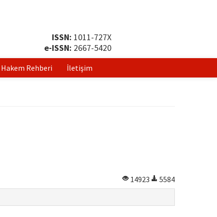
ISSN:
1011-727X
e-ISSN:
2667-5420
Hakem Rehberi
İletişim
14923
5584