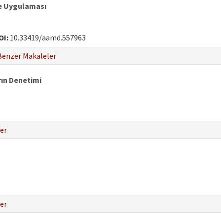
ve Uygulaması
OI:
10.33419/aamd.557963
Benzer Makaleler
rın Denetimi
er
er