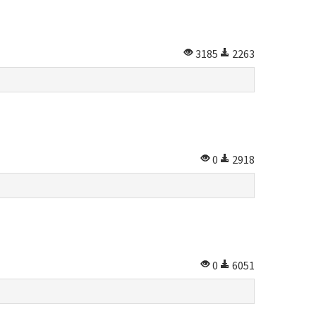
3185
2263
0
2918
0
6051