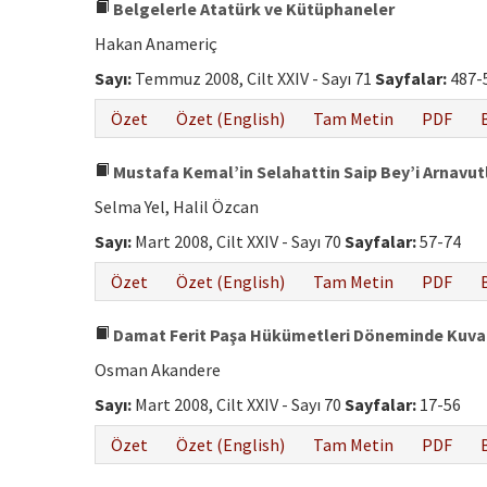
Belgelerle Atatürk ve Kütüphaneler
Hakan Anameriç
Sayı:
Temmuz 2008, Cilt XXIV - Sayı 71
Sayfalar:
487-
Özet
Özet (English)
Tam Metin
PDF
Mustafa Kemal’in Selahattin Saip Bey’i Arnavut
Selma Yel, Halil Özcan
Sayı:
Mart 2008, Cilt XXIV - Sayı 70
Sayfalar:
57-74
Özet
Özet (English)
Tam Metin
PDF
Damat Ferit Paşa Hükümetleri Döneminde Kuva-y
Osman Akandere
Sayı:
Mart 2008, Cilt XXIV - Sayı 70
Sayfalar:
17-56
Özet
Özet (English)
Tam Metin
PDF