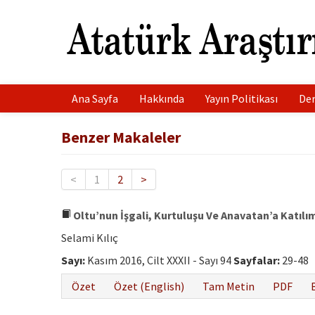
Ana Sayfa
Hakkında
Yayın Politikası
Der
Benzer Makaleler
<
1
2
>
Oltu’nun İşgali, Kurtuluşu Ve Anavatan’a Katılım
Selami Kılıç
Sayı:
Kasım 2016, Cilt XXXII - Sayı 94
Sayfalar:
29-48
Özet
Özet (English)
Tam Metin
PDF