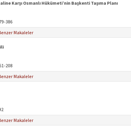
aline Karşı Osmanlı Hükümeti’nin Başkenti Taşıma Planı
79-386
Benzer Makaleler
li
61-208
Benzer Makaleler
92
Benzer Makaleler