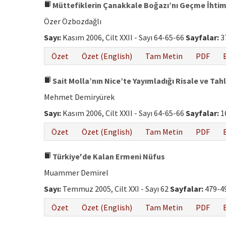
Müttefiklerin Çanakkale Boğazı’nı Geçme İhtim
Özer Özbozdağlı
Sayı:
Kasım 2006, Cilt XXII - Sayı 64-65-66
Sayfalar:
3
Özet
Özet (English)
Tam Metin
PDF
Sait Molla’nın Nice’te Yayımladığı Risale ve Tahli
Mehmet Demiryürek
Sayı:
Kasım 2006, Cilt XXII - Sayı 64-65-66
Sayfalar:
1
Özet
Özet (English)
Tam Metin
PDF
Türkiye'de Kalan Ermeni Nüfus
Muammer Demirel
Sayı:
Temmuz 2005, Cilt XXI - Sayı 62
Sayfalar:
479-4
Özet
Özet (English)
Tam Metin
PDF