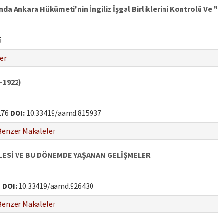
a Ankara Hükümeti'nin İngiliz İşgal Birliklerini Kontrolü Ve "
5
er
-1922)
276
DOI:
10.33419/aamd.815937
Benzer Makaleler
LESİ VE BU DÖNEMDE YAŞANAN GELİŞMELER
6
DOI:
10.33419/aamd.926430
Benzer Makaleler