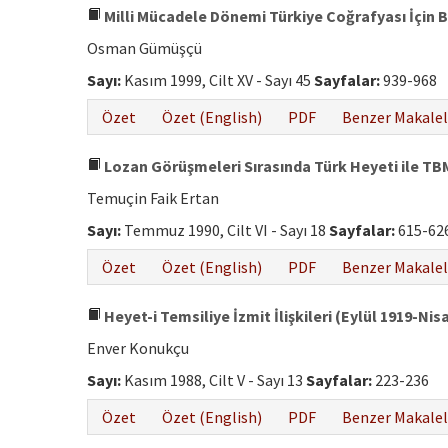
Milli Mücadele Dönemi Türkiye Coğrafyası İçin B
Osman Gümüşçü
Sayı:
Kasım 1999, Cilt XV - Sayı 45
Sayfalar:
939-968
Özet
Özet (English)
PDF
Benzer Makalel
Lozan Görüşmeleri Sırasında Türk Heyeti ile TB
Temuçin Faik Ertan
Sayı:
Temmuz 1990, Cilt VI - Sayı 18
Sayfalar:
615-62
Özet
Özet (English)
PDF
Benzer Makalel
Heyet-i Temsiliye İzmit İlişkileri (Eylül 1919-Nis
Enver Konukçu
Sayı:
Kasım 1988, Cilt V - Sayı 13
Sayfalar:
223-236
Özet
Özet (English)
PDF
Benzer Makalel