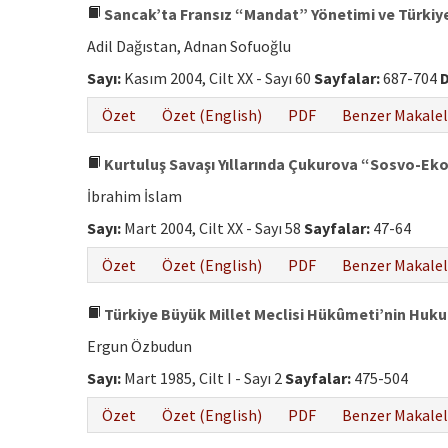
Sancak’ta Fransız “Mandat” Yönetimi ve Türkiy
Adil Dağıstan, Adnan Sofuoğlu
Sayı:
Kasım 2004, Cilt XX - Sayı 60
Sayfalar:
687-704
D
Özet
Özet (English)
PDF
Benzer Makalel
Kurtuluş Savaşı Yıllarında Çukurova “Sosvo-Ek
İbrahim İslam
Sayı:
Mart 2004, Cilt XX - Sayı 58
Sayfalar:
47-64
Özet
Özet (English)
PDF
Benzer Makalel
Türkiye Büyük Millet Meclisi Hükûmeti’nin Hukuk
Ergun Özbudun
Sayı:
Mart 1985, Cilt I - Sayı 2
Sayfalar:
475-504
Özet
Özet (English)
PDF
Benzer Makalel