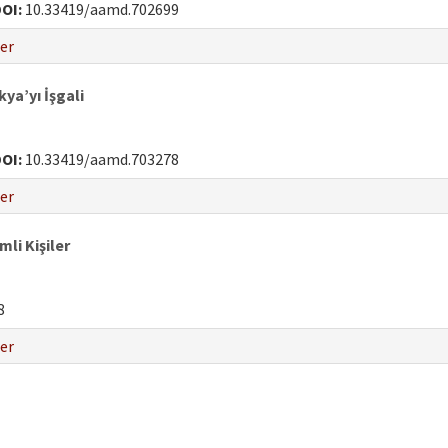
OI:
10.33419/aamd.702699
er
ya’yı İşgali
OI:
10.33419/aamd.703278
er
i Kişiler
8
er