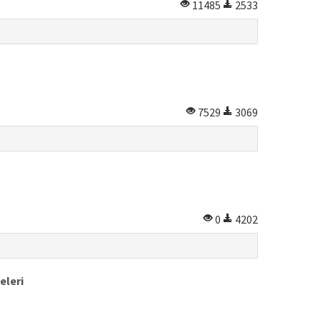
11485
2533
7529
3069
0
4202
eleri