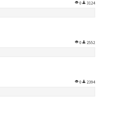
0
3124
0
2552
0
2394