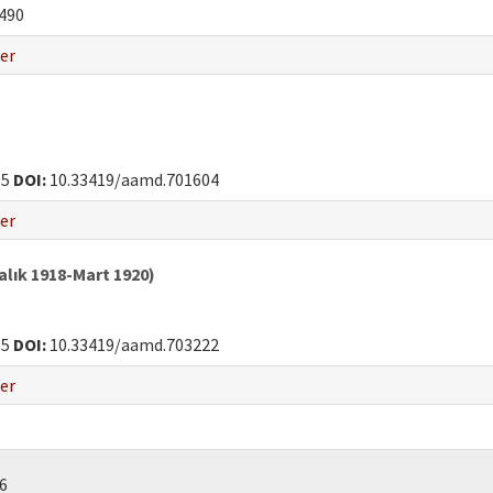
490
er
05
DOI:
10.33419/aamd.701604
er
lık 1918-Mart 1920)
65
DOI:
10.33419/aamd.703222
er
26