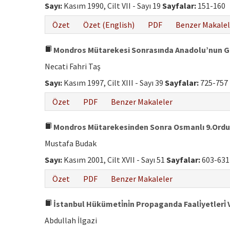
Sayı:
Kasım 1990, Cilt VII - Sayı 19
Sayfalar:
151-160
Özet
Özet (English)
PDF
Benzer Makalel
Mondros Mütarekesi Sonrasında Anadolu’nun 
Necati Fahri Taş
Sayı:
Kasım 1997, Cilt XIII - Sayı 39
Sayfalar:
725-757
Özet
PDF
Benzer Makaleler
Mondros Mütarekesinden Sonra Osmanlı 9.Ordusu
Mustafa Budak
Sayı:
Kasım 2001, Cilt XVII - Sayı 51
Sayfalar:
603-631
Özet
PDF
Benzer Makaleler
İstanbul Hükümeti̇ni̇n Propaganda Faali̇yetleri̇ 
Abdullah İlgazi