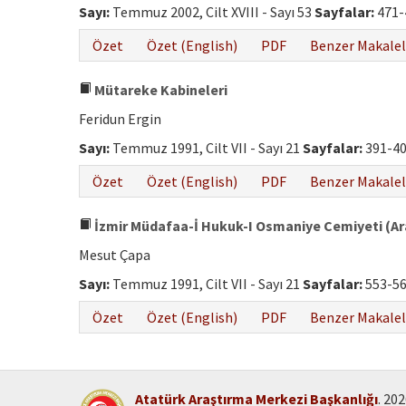
Sayı:
Temmuz 2002, Cilt XVIII - Sayı 53
Sayfalar:
471-
Özet
Özet (English)
PDF
Benzer Makalel
Mütareke Kabineleri
Feridun Ergin
Sayı:
Temmuz 1991, Cilt VII - Sayı 21
Sayfalar:
391-4
Özet
Özet (English)
PDF
Benzer Makalel
İzmir Müdafaa-İ Hukuk-I Osmaniye Cemiyeti (Ara
Mesut Çapa
Sayı:
Temmuz 1991, Cilt VII - Sayı 21
Sayfalar:
553-5
Özet
Özet (English)
PDF
Benzer Makalel
Atatürk Araştırma Merkezi Başkanlığı
. 20