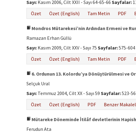
Sayı:
Kasım 2006, Cilt XXII - Sayı 64-65-66
Sayfalar:
1
Özet
Özet (English)
Tam Metin
PDF
Mondros Mütarekesi’nin Ardından Ermeni ve Rum P
Ramazan Erhan Güllü
Sayı:
Kasım 2009, Cilt XXV - Sayı 75
Sayfalar:
575-604
Özet
Özet (English)
Tam Metin
PDF
6. Ordunun 13. Kolordu’ya Dönüştürülmesi ve Or
Selçuk Ural
Sayı:
Temmuz 2004, Cilt XX - Sayı 59
Sayfalar:
523-56
Özet
Özet (English)
PDF
Benzer Makalel
Mütareke Döneminde İtilâf devletlerinin Hapis
Ferudun Ata