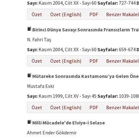
Sayı:
Kasım 2004, Cilt XX - Sayı 60
Sayfalar:
727-744
D
Özet
Özet (English)
PDF
Benzer Makalel
Birinci Dünya Savaşı Sonrasında Fransızların Trak
N. Fahri Taş
Sayı:
Kasım 2004, Cilt XX - Sayı 60
Sayfalar:
659-674
D
Özet
Özet (English)
PDF
Benzer Makalel
Mütareke Sonrasında Kastamonu’ya Gelen Öneml
Mustafa Eski
Sayı:
Kasım 1999, Cilt XV - Sayı 45
Sayfalar:
1039-108
Özet
Özet (English)
PDF
Benzer Makalel
Milli Mücadele'de Elviye-i Selase
Ahmet Ender Gökdemir