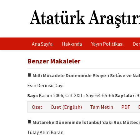
Ana Sayfa
Hakkında
Yayın Politikası
Der
Benzer Makaleler
Milli Mücadele Döneminde Elviye-i Selâse ve Na
Esin Derinsu Dayı
Sayı:
Kasım 2006, Cilt XXII - Sayı 64-65-66
Sayfalar:
9
Özet
Özet (English)
Tam Metin
PDF
Mütareke Döneminde İstanbul’daki Rus Mülteci
Tülay Alim Baran