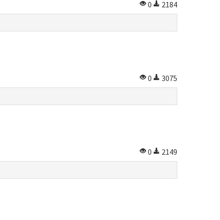
0
2184
0
3075
0
2149