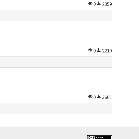
0
2359
0
2219
0
3661