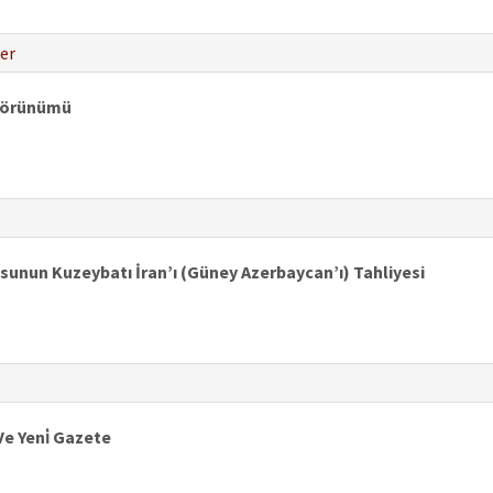
er
Görünümü
nun Kuzeybatı İran’ı (Güney Azerbaycan’ı) Tahliyesi
Ve Yeni̇ Gazete