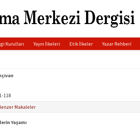
gi Kurulları
Yayın İlkeleri
Etik İlkeler
Yazar Rehberi
hçıvan
1-118
Benzer Makaleler
lerin Yaşamı