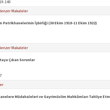
19-140
Benzer Makaleler
atrikhanelerinin İşbirliği (30 Ekim 1918-11 Ekim 1922)
Benzer Makaleler
taya Çıkan Sorunlar
7
er
hanelere Müdahaleleri ve Gayrimüslim Mahkûmları Tahliye Etm