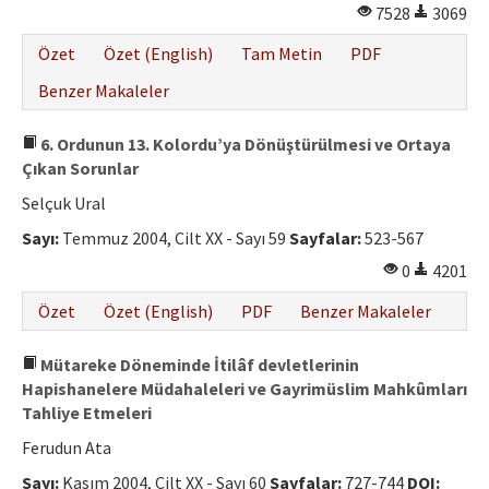
7528
3069
Özet
Özet (English)
Tam Metin
PDF
Benzer Makaleler
6. Ordunun 13. Kolordu’ya Dönüştürülmesi ve Ortaya
Çıkan Sorunlar
Selçuk Ural
Sayı:
Temmuz 2004, Cilt XX - Sayı 59
Sayfalar:
523-567
0
4201
Özet
Özet (English)
PDF
Benzer Makaleler
Mütareke Döneminde İtilâf devletlerinin
Hapishanelere Müdahaleleri ve Gayrimüslim Mahkûmları
Tahliye Etmeleri
Ferudun Ata
Sayı:
Kasım 2004, Cilt XX - Sayı 60
Sayfalar:
727-744
DOI: