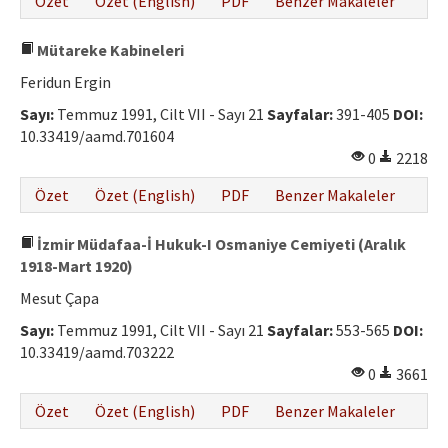
Özet
Özet (English)
PDF
Benzer Makaleler
Mütareke Kabineleri
Feridun Ergin
Sayı:
Temmuz 1991, Cilt VII - Sayı 21
Sayfalar:
391-405
DOI:
10.33419/aamd.701604
0
2218
Özet
Özet (English)
PDF
Benzer Makaleler
İzmir Müdafaa-İ Hukuk-I Osmaniye Cemiyeti (Aralık
1918-Mart 1920)
Mesut Çapa
Sayı:
Temmuz 1991, Cilt VII - Sayı 21
Sayfalar:
553-565
DOI:
10.33419/aamd.703222
0
3661
Özet
Özet (English)
PDF
Benzer Makaleler