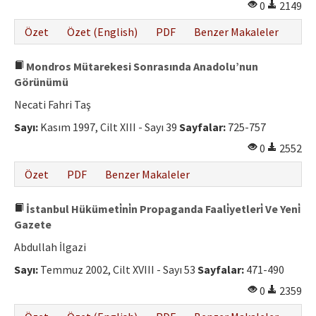
0
2149
Özet
Özet (English)
PDF
Benzer Makaleler
Mondros Mütarekesi Sonrasında Anadolu’nun
Görünümü
Necati Fahri Taş
Sayı:
Kasım 1997, Cilt XIII - Sayı 39
Sayfalar:
725-757
0
2552
Özet
PDF
Benzer Makaleler
İstanbul Hükümeti̇ni̇n Propaganda Faali̇yetleri̇ Ve Yeni̇
Gazete
Abdullah İlgazi
Sayı:
Temmuz 2002, Cilt XVIII - Sayı 53
Sayfalar:
471-490
0
2359