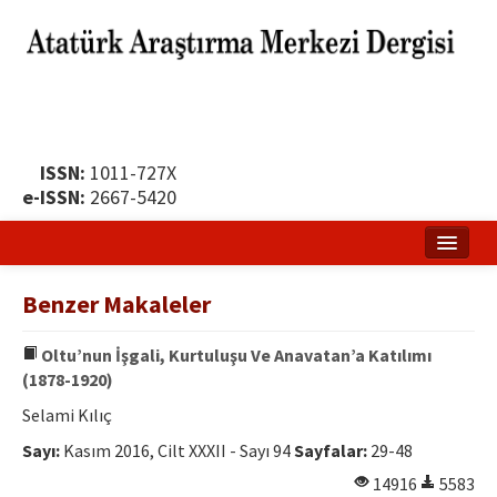
ISSN:
1011-727X
e-ISSN:
2667-5420
Ana Sayfa
Benzer Makaleler
Hakkında
Oltu’nun İşgali, Kurtuluşu Ve Anavatan’a Katılımı
Yayın Politikası
(1878-1920)
Dergi Kurulları
Selami Kılıç
Sayı:
Kasım 2016, Cilt XXXII - Sayı 94
Sayfalar:
29-48
Yayın İlkeleri
14916
5583