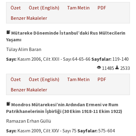
Etik İlkeler
Özet
Özet (English)
Tam Metin
PDF
Yazar Rehberi
Benzer Makaleler
Hakem Rehberi
Mütareke Döneminde İstanbul’daki Rus Mültecilerin
İletişim
Yaşamı
Tülay Alim Baran
Sayı:
Kasım 2006, Cilt XXII - Sayı 64-65-66
Sayfalar:
119-140
11485
2533
Özet
Özet (English)
Tam Metin
PDF
Benzer Makaleler
Mondros Mütarekesi’nin Ardından Ermeni ve Rum
Patrikhanelerinin İşbirliği (30 Ekim 1918-11 Ekim 1922)
Ramazan Erhan Güllü
Sayı:
Kasım 2009, Cilt XXV - Sayı 75
Sayfalar:
575-604