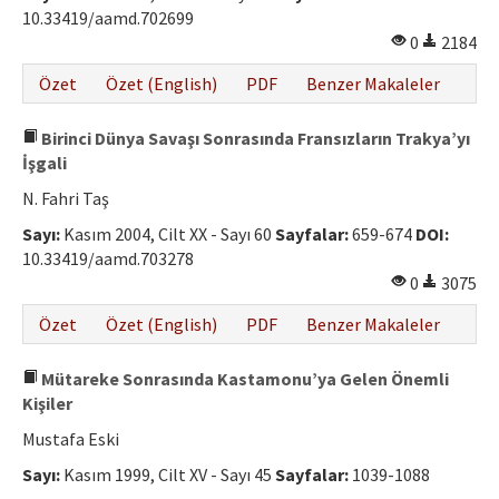
10.33419/aamd.702699
0
2184
Özet
Özet (English)
PDF
Benzer Makaleler
Birinci Dünya Savaşı Sonrasında Fransızların Trakya’yı
İşgali
N. Fahri Taş
Sayı:
Kasım 2004, Cilt XX - Sayı 60
Sayfalar:
659-674
DOI:
10.33419/aamd.703278
0
3075
Özet
Özet (English)
PDF
Benzer Makaleler
Mütareke Sonrasında Kastamonu’ya Gelen Önemli
Kişiler
Mustafa Eski
Sayı:
Kasım 1999, Cilt XV - Sayı 45
Sayfalar:
1039-1088