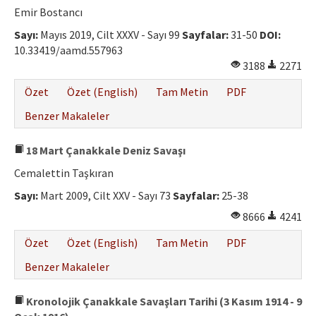
Emir Bostancı
Sayı:
Mayıs 2019, Cilt XXXV - Sayı 99
Sayfalar:
31-50
DOI:
10.33419/aamd.557963
3188
2271
Özet
Özet (English)
Tam Metin
PDF
Benzer Makaleler
18 Mart Çanakkale Deniz Savaşı
Cemalettin Taşkıran
Sayı:
Mart 2009, Cilt XXV - Sayı 73
Sayfalar:
25-38
8666
4241
Özet
Özet (English)
Tam Metin
PDF
Benzer Makaleler
Kronolojik Çanakkale Savaşları Tarihi (3 Kasım 1914 - 9