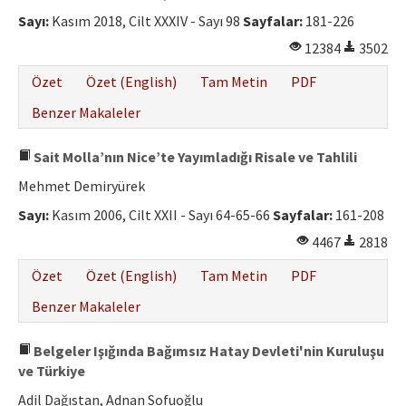
Etik İlkeler
Sayı:
Kasım 2018, Cilt XXXIV - Sayı 98
Sayfalar:
181-226
Yazar Rehberi
12384
3502
Hakem Rehberi
Özet
Özet (English)
Tam Metin
PDF
İletişim
Benzer Makaleler
Sait Molla’nın Nice’te Yayımladığı Risale ve Tahlili
Mehmet Demiryürek
Sayı:
Kasım 2006, Cilt XXII - Sayı 64-65-66
Sayfalar:
161-208
4467
2818
Özet
Özet (English)
Tam Metin
PDF
Benzer Makaleler
Belgeler Işığında Bağımsız Hatay Devleti'nin Kuruluşu
ve Türkiye
Adil Dağıstan, Adnan Sofuoğlu