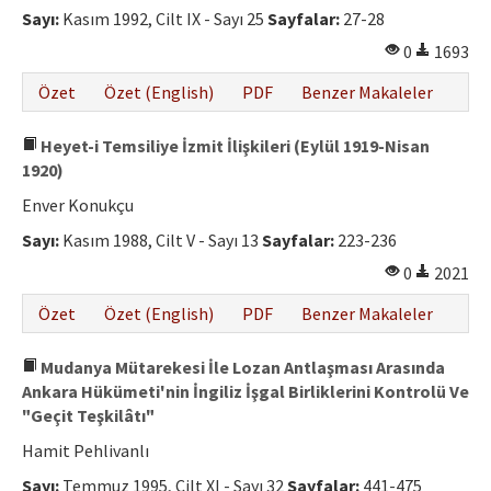
Sayı:
Kasım 1992, Cilt IX - Sayı 25
Sayfalar:
27-28
0
1693
Özet
Özet (English)
PDF
Benzer Makaleler
Heyet-i Temsiliye İzmit İlişkileri (Eylül 1919-Nisan
1920)
Enver Konukçu
Sayı:
Kasım 1988, Cilt V - Sayı 13
Sayfalar:
223-236
0
2021
Özet
Özet (English)
PDF
Benzer Makaleler
Mudanya Mütarekesi İle Lozan Antlaşması Arasında
Ankara Hükümeti'nin İngiliz İşgal Birliklerini Kontrolü Ve
"Geçit Teşkilâtı"
Hamit Pehlivanlı
Sayı:
Temmuz 1995, Cilt XI - Sayı 32
Sayfalar:
441-475