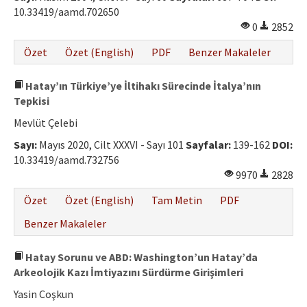
10.33419/aamd.702650
0
2852
Özet
Özet (English)
PDF
Benzer Makaleler
Hatay’ın Türkiye’ye İltihakı Sürecinde İtalya’nın
Tepkisi
Mevlüt Çelebi
Sayı:
Mayıs 2020, Cilt XXXVI - Sayı 101
Sayfalar:
139-162
DOI:
10.33419/aamd.732756
9970
2828
Özet
Özet (English)
Tam Metin
PDF
Benzer Makaleler
Hatay Sorunu ve ABD: Washington’un Hatay’da
Arkeolojik Kazı İmtiyazını Sürdürme Girişimleri
Yasin Coşkun