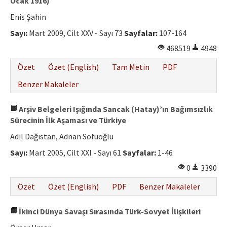
Ocak 1916)
Enis Şahin
Sayı:
Mart 2009, Cilt XXV - Sayı 73
Sayfalar:
107-164
468519
4948
Özet
Özet (English)
Tam Metin
PDF
Benzer Makaleler
Arşiv Belgeleri Işığında Sancak (Hatay)’ın Bağımsızlık
Sürecinin İlk Aşaması ve Türkiye
Adil Dağıstan, Adnan Sofuoğlu
Sayı:
Mart 2005, Cilt XXI - Sayı 61
Sayfalar:
1-46
0
3390
Özet
Özet (English)
PDF
Benzer Makaleler
İkinci Dünya Savaşı Sırasında Türk-Sovyet İlişkileri