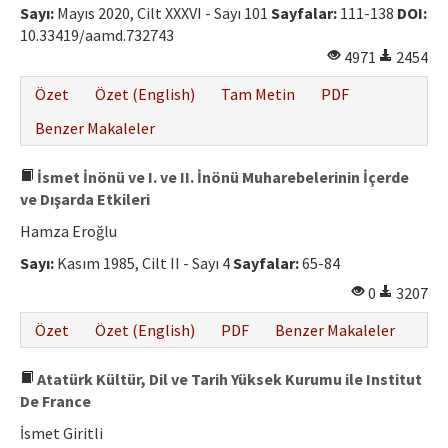
Sayı:
Mayıs 2020, Cilt XXXVI - Sayı 101
Sayfalar:
111-138
DOI:
10.33419/aamd.732743
4971
2454
Özet
Özet (English)
Tam Metin
PDF
Benzer Makaleler
İsmet İnönü ve I. ve II. İnönü Muharebelerinin İçerde
ve Dışarda Etkileri
Hamza Eroğlu
Sayı:
Kasım 1985, Cilt II - Sayı 4
Sayfalar:
65-84
0
3207
Özet
Özet (English)
PDF
Benzer Makaleler
Atatürk Kültür, Dil ve Tarih Yüksek Kurumu ile Institut
De France
İsmet Giritli