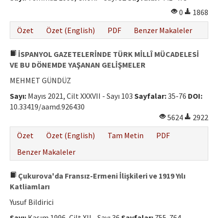
0
1868
Özet
Özet (English)
PDF
Benzer Makaleler
İSPANYOL GAZETELERİNDE TÜRK MİLLÎ MÜCADELESİ
VE BU DÖNEMDE YAŞANAN GELİŞMELER
MEHMET GÜNDÜZ
Sayı:
Mayıs 2021, Cilt XXXVII - Sayı 103
Sayfalar:
35-76
DOI:
10.33419/aamd.926430
5624
2922
Özet
Özet (English)
Tam Metin
PDF
Benzer Makaleler
Çukurova'da Fransız-Ermeni İlişkileri ve 1919 Yılı
Katliamları
Yusuf Bildirici
Sayı:
Kasım 1996, Cilt XII - Sayı 36
Sayfalar:
755-764