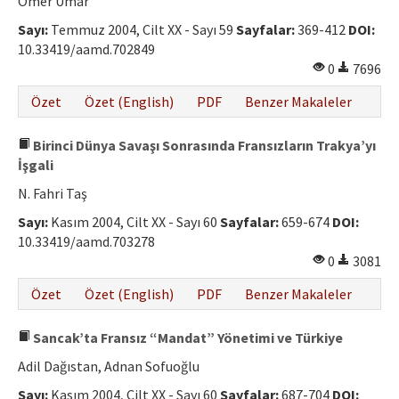
Ömer Umar
Sayı:
Temmuz 2004, Cilt XX - Sayı 59
Sayfalar:
369-412
DOI:
10.33419/aamd.702849
0
7696
Özet
Özet (English)
PDF
Benzer Makaleler
Birinci Dünya Savaşı Sonrasında Fransızların Trakya’yı
İşgali
N. Fahri Taş
Sayı:
Kasım 2004, Cilt XX - Sayı 60
Sayfalar:
659-674
DOI:
10.33419/aamd.703278
0
3081
Özet
Özet (English)
PDF
Benzer Makaleler
Sancak’ta Fransız “Mandat” Yönetimi ve Türkiye
Adil Dağıstan, Adnan Sofuoğlu
Sayı:
Kasım 2004, Cilt XX - Sayı 60
Sayfalar:
687-704
DOI: