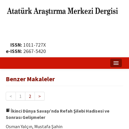
ISSN:
1011-727X
e-ISSN:
2667-5420
Ana Sayfa
Benzer Makaleler
Hakkında
Yayın Politikası
<
1
2
>
Dergi Kurulları
İkinci Dünya Savaşı’nda Refah Şilebi Hadisesi ve
Sonrası Gelişmeler
Yayın İlkeleri
Osman Yalçın, Mustafa Şahin