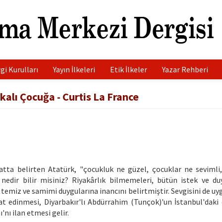
gi Kurulları
Yayın İlkeleri
Etik İlkeler
Yazar Rehberi
alı Çocuğa - Curtis La France
satta belirten Atatürk, "çocukluk ne güzel, çocuklar ne sevimli,
edir bilir misiniz? Riyakârlık bilmemeleri, bütün istek ve duy
rın temiz ve samimi duygularına inancını belirtmiştir. Sevgisini de 
t edinmesi, Diyarbakır'lı Abdürrahim (Tunçok)'un İstanbul'daki 
nı ilan etmesi gelir.