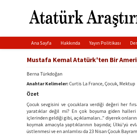
Ana Sayfa
Hakkında
Yayın Politikası
Der
Mustafa Kemal Atatürk'ten Bir Amerik
Berna Türkdoğan
Anahtar Kelimeler:
Curtis La France, Çocuk, Mektup
Özet
Çocuk sevgisini ve çocuklara verdiği değeri her fır
yaratıklar değil mi? En çok boyuma giden halleri n
içlerinden geldiği gibi, açıklamaları..." diyerek onla
koymak amacıyla yaptıklarının başında; Ülkü'yü evla
üstlenmesi ve en anlamlısı da 23 Nisan Çocuk Bayramı'