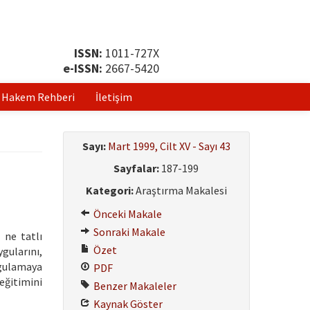
ISSN:
1011-727X
e-ISSN:
2667-5420
Hakem Rehberi
İletişim
Sayı:
Mart 1999, Cilt XV - Sayı 43
Sayfalar:
187-199
Kategori:
Araştırma Makalesi
Önceki Makale
Sonraki Makale
 ne tatlı
Özet
gularını,
uygulamaya
PDF
eğitimini
Benzer Makaleler
Kaynak Göster