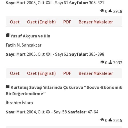
Sayı:
Mart 2005, Cilt XXI - Sayı 61
Sayfalar:
305-321
0
2918
Özet
Özet (English)
PDF
Benzer Makaleler
Yusuf Akçura ve Din
Fatih M. Sancaktar
Sayı:
Mart 2005, Cilt XXI - Sayı 61
Sayfalar:
385-398
0
3932
Özet
Özet (English)
PDF
Benzer Makaleler
Kurtuluş Savaşı Yıllarında Çukurova “Sosvo-Ekonomik
Bir Değerlendirme”
İbrahim İslam
Sayı:
Mart 2004, Cilt XX - Sayı 58
Sayfalar:
47-64
0
2915