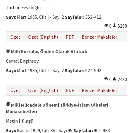
Turhan Feyzioğlu
Sayı:
Mart 1985, Cilt I - Sayı 2
Sayfalar:
353-412
0
5268
Özet
Özet (English)
PDF
Benzer Makaleler
Millî Kurtuluş Önderi Olarak Atatürk
Cemal Enginsoy
Sayı:
Mart 1985, Cilt I - Sayı 2
Sayfalar:
527-542
0
2430
Özet
Özet (English)
PDF
Benzer Makaleler
Milli Mücadele Dönemi Türkiye-İslam Ülkeleri
Münasebetleri
Metin Hülagü
Sayı:
Kasım 1999, Cilt XV - Sayı 45
Sayfalar:
901-938