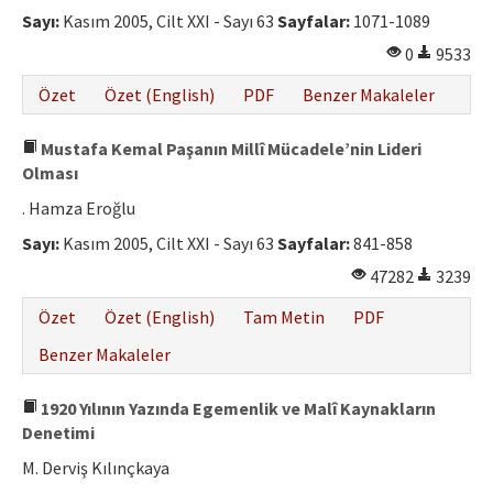
Sayı:
Kasım 2005, Cilt XXI - Sayı 63
Sayfalar:
1071-1089
0
9533
Özet
Özet (English)
PDF
Benzer Makaleler
Mustafa Kemal Paşanın Millî Mücadele’nin Lideri
Olması
. Hamza Eroğlu
Sayı:
Kasım 2005, Cilt XXI - Sayı 63
Sayfalar:
841-858
47282
3239
Özet
Özet (English)
Tam Metin
PDF
Benzer Makaleler
1920 Yılının Yazında Egemenlik ve Malî Kaynakların
Denetimi
M. Derviş Kılınçkaya