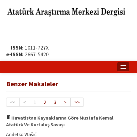
ISSN:
1011-727X
e-ISSN:
2667-5420
Ana Sayfa
Benzer Makaleler
Hakkında
Yayın Politikası
<<
<
1
2
3
>
>>
Dergi Kurulları
Hırvatistan Kaynaklarına Göre Mustafa Kemal
Atatürk Ve Kurtuluş Savaşı
Yayın İlkeleri
Anđelko Vlašıć