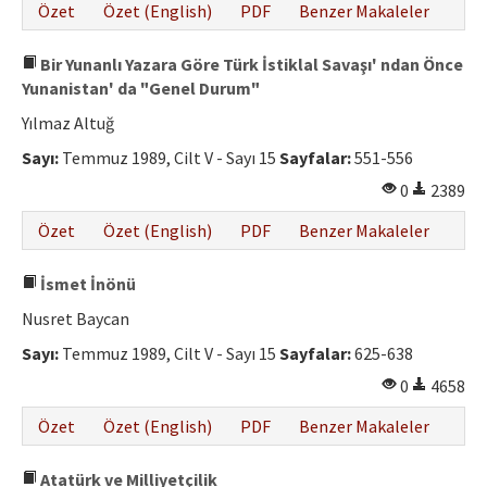
Özet
Özet (English)
PDF
Benzer Makaleler
Bir Yunanlı Yazara Göre Türk İstiklal Savaşı' ndan Önce
Yunanistan' da "Genel Durum"
Yılmaz Altuğ
Sayı:
Temmuz 1989, Cilt V - Sayı 15
Sayfalar:
551-556
0
2389
Özet
Özet (English)
PDF
Benzer Makaleler
İsmet İnönü
Nusret Baycan
Sayı:
Temmuz 1989, Cilt V - Sayı 15
Sayfalar:
625-638
0
4658
Özet
Özet (English)
PDF
Benzer Makaleler
Atatürk ve Milliyetçilik