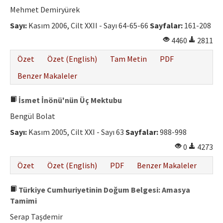
Mehmet Demiryürek
Sayı:
Kasım 2006, Cilt XXII - Sayı 64-65-66
Sayfalar:
161-208
4460
2811
Özet
Özet (English)
Tam Metin
PDF
Benzer Makaleler
İsmet İnönü'nün Üç Mektubu
Bengül Bolat
Sayı:
Kasım 2005, Cilt XXI - Sayı 63
Sayfalar:
988-998
0
4273
Özet
Özet (English)
PDF
Benzer Makaleler
Türkiye Cumhuriyetinin Doğum Belgesi: Amasya
Tamimi
Serap Taşdemir