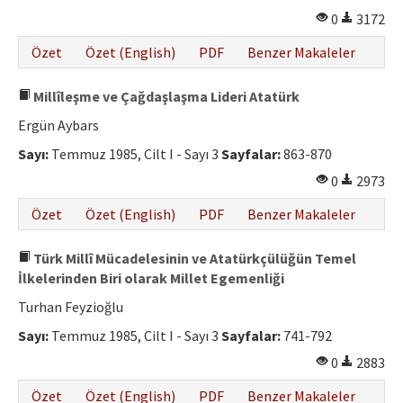
0
3172
Özet
Özet (English)
PDF
Benzer Makaleler
Millîleşme ve Çağdaşlaşma Lideri Atatürk
Ergün Aybars
Sayı:
Temmuz 1985, Cilt I - Sayı 3
Sayfalar:
863-870
0
2973
Özet
Özet (English)
PDF
Benzer Makaleler
Türk Millî Mücadelesinin ve Atatürkçülüğün Temel
İlkelerinden Biri olarak Millet Egemenliği
Turhan Feyzioğlu
Sayı:
Temmuz 1985, Cilt I - Sayı 3
Sayfalar:
741-792
0
2883
Özet
Özet (English)
PDF
Benzer Makaleler