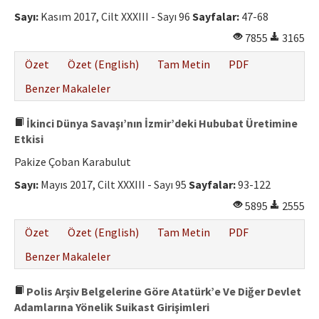
Etik İlkeler
Sayı:
Kasım 2017, Cilt XXXIII - Sayı 96
Sayfalar:
47-68
Yazar Rehberi
7855
3165
Hakem Rehberi
Özet
Özet (English)
Tam Metin
PDF
İletişim
Benzer Makaleler
İkinci Dünya Savaşı’nın İzmir’deki Hububat Üretimine
Etkisi
Pakize Çoban Karabulut
Sayı:
Mayıs 2017, Cilt XXXIII - Sayı 95
Sayfalar:
93-122
5895
2555
Özet
Özet (English)
Tam Metin
PDF
Benzer Makaleler
Polis Arşiv Belgelerine Göre Atatürk’e Ve Diğer Devlet
Adamlarına Yönelik Suikast Girişimleri