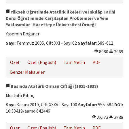
Yüksek Öğretimde Atatürk İlkeleri ve İnkılâp Tarihi
Dersi Öğretiminde Karşılaşılan Problemler ve Yeni
Yaklaşımlar -Hacettepe Üniversitesi Örneği
Yasemin Doğaner
Sayı:
Temmuz 2005, Cilt XXI - Sayı 62
Sayfalar:
589-612
8080
2069
Özet
Özet (English)
Tam Metin
PDF
Benzer Makaleler
Basında Atatürk Orman Çiftliği (1925-1938)
Mustafa Kılınç
Sayı:
Kasım 2019, Cilt XXXV - Sayı 100
Sayfalar:
555-584
DOI:
10.33419/aamd.642446
22573
3888
Özet
Özet (English)
Tam Metin
PDF