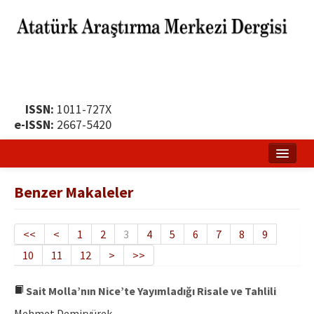
ISSN:
1011-727X
e-ISSN:
2667-5420
Ana Sayfa
Benzer Makaleler
Hakkında
Yayın Politikası
<<
<
1
2
3
4
5
6
7
8
9
10
11
12
>
>>
Dergi Kurulları
Yayın İlkeleri
Sait Molla’nın Nice’te Yayımladığı Risale ve Tahlili
Mehmet Demiryürek