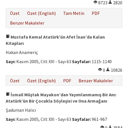
8723
2820
Özet
Özet (English)
Tam Metin
PDF
Benzer Makaleler
Mustafa Kemal Atatürk’ün Afet İnan’da Kalan
Kitapları
Hakan Anameriç
Sayı:
Kasım 2005, Cilt XXI - Sayı 63
Sayfalar:
1115-1140
0
10826
Özet
Özet (English)
PDF
Benzer Makaleler
İsmail Müştak Mayakon’dan Yayımlanmamış Bir Anı:
Atatürk’ün Bir Çocukla Söyleşisi ve Ona Armağanı
Şaduman Halıcı
Sayı:
Kasım 2005, Cilt XXI - Sayı 63
Sayfalar:
961-967
0
3584