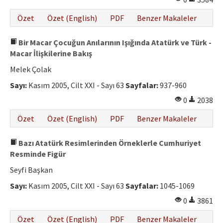
Özet
Özet (English)
PDF
Benzer Makaleler
Bir Macar Çocuğun Anılarının Işığında Atatürk ve Türk -
Macar İlişkilerine Bakış
Melek Çolak
Sayı:
Kasım 2005, Cilt XXI - Sayı 63
Sayfalar:
937-960
0
2038
Özet
Özet (English)
PDF
Benzer Makaleler
Bazı Atatürk Resimlerinden Örneklerle Cumhuriyet
Resminde Figür
Seyfi Başkan
Sayı:
Kasım 2005, Cilt XXI - Sayı 63
Sayfalar:
1045-1069
0
3861
Özet
Özet (English)
PDF
Benzer Makaleler