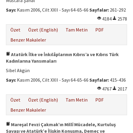
Mustafa Şanal
Sayı:
Kasım 2006, Cilt XXII - Sayı 64-65-66
Sayfalar:
261-292
4184
2578
Özet
Özet (English)
Tam Metin
PDF
Benzer Makaleler
Atatürk İlke ve İnkılâplarının Kıbrıs’a ve Kıbrıs Türk
Kadınlarına Yansımaları
Sibel Akgün
Sayı:
Kasım 2006, Cilt XXII - Sayı 64-65-66
Sayfalar:
415-436
4767
2017
Özet
Özet (English)
Tam Metin
PDF
Benzer Makaleler
Mareşal Fevzi Çakmak’ın Millî Mücadele, Kurtuluş
Savaşı ve Atatürk’e İlişkin Konuşma, Demeç ve