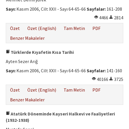
Etik İlkeler
Sayı:
Kasım 2006, Cilt XXII - Sayı 64-65-66
Sayfalar:
161-208
Yazar Rehberi
4466
2814
Hakem Rehberi
Özet
Özet (English)
Tam Metin
PDF
İletişim
Benzer Makaleler
Türklerde Kıyafetin Kısa Tarihi
Ayten Sezer Arığ
Sayı:
Kasım 2006, Cilt XXII - Sayı 64-65-66
Sayfalar:
141-160
40166
3725
Özet
Özet (English)
Tam Metin
PDF
Benzer Makaleler
Atatürk Döneminde Kayseri Halkevi ve Faaliyetleri
(1932-1938)