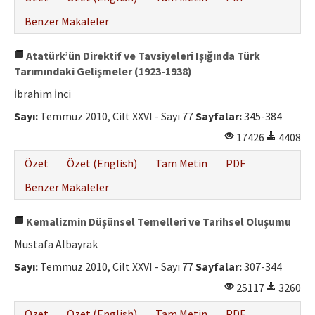
Benzer Makaleler
Atatürk’ün Direktif ve Tavsiyeleri Işığında Türk
Tarımındaki Gelişmeler (1923-1938)
İbrahim İnci
Sayı:
Temmuz 2010, Cilt XXVI - Sayı 77
Sayfalar:
345-384
17426
4408
Özet
Özet (English)
Tam Metin
PDF
Benzer Makaleler
Kemalizmin Düşünsel Temelleri ve Tarihsel Oluşumu
Mustafa Albayrak
Sayı:
Temmuz 2010, Cilt XXVI - Sayı 77
Sayfalar:
307-344
25117
3260
Özet
Özet (English)
Tam Metin
PDF