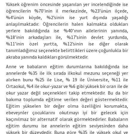
Yüksek öğrenim öncesinde yaşanılan yer incelendiğinde ise
öğrencilerin %70’inin il merkezinde, %23’ünün ilçede,
%4’ünün köyde, %2’sinin ise yurt dışında yaşadığı
anlaşılmaktadır. Öğrencilerin halen kalmakta oldukları
yerlere bakıldığında ise %40’ının ailelerinin yanında,
%18’inin arkadaşları ile, %17’sinin devlet yurdunda,
%11’inin özel yurtta, %12’sinin ise diğer olarak
tanımladığımız seçenekte belirttikleri üzere çoğunlukla bir
akraba yanında kaldıkları görülmektedir.
Anne ve babaların eğitim durumlarına bakıldığında ise
annelerde %35 ile ilk sırada ilkokul mezunu seçeneği yer
alırken bunu %25 ile Lise, % 19 ile Üniversite, %11 ile
Ortaokul, %4 ile okur-yazar ve %6 gibi yüksek bir oran ile de
okur yazar değil seçenekleri takip etmektedir. Bu da bir
bakıma toplumda eğitime verilen değeri göstermektedir.
Eğitim yükselen bir değer olma özelliğini korumakta,
ebeveynler çocuklarını okutmayı iyi bir gelecek için
kaçınılmaz bir alternatif olarak görmektedirler. Babaların
eğitim durumu ise annelerin eğitim seviyesinden daha
yüksek bir düzeydedir. Buna göre %35 ile yüksek okul ve