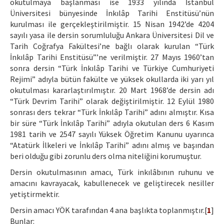
okutulmaya başlanması ise 1933 yılında İstanbul
Üniversitesi bünyesinde İnkılâp Tarihi Enstitüsü’nün
kurulması ile gerçekleştirilmiştir. 15 Nisan 1942’de 4204
sayılı yasa ile dersin sorumluluğu Ankara Üniversitesi Dil ve
Tarih Coğrafya Fakültesi’ne bağlı olarak kurulan “Türk
İnkılâp Tarihi Enstitüsü”’ne verilmiştir. 27 Mayıs 1960’tan
sonra dersin “Türk İnkılâp Tarihi ve Türkiye Cumhuriyeti
Rejimi” adıyla bütün fakülte ve yüksek okullarda iki yarı yıl
okutulması kararlaştırılmıştır. 20 Mart 1968’de dersin adı
“Türk Devrim Tarihi” olarak değiştirilmiştir. 12 Eylül 1980
sonrası ders tekrar “Türk İnkılâp Tarihi” adını almıştır. Kısa
bir süre “Türk İnkılâp Tarihi” adıyla okutulan ders 6 Kasım
1981 tarih ve 2547 sayılı Yüksek Öğretim Kanunu uyarınca
“Atatürk İlkeleri ve İnkılâp Tarihi” adını almış ve başından
beri olduğu gibi zorunlu ders olma niteliğini korumuştur.
Dersin okutulmasının amacı, Türk inkılâbının ruhunu ve
amacını kavrayacak, kabullenecek ve geliştirecek nesiller
yetiştirmektir.
Dersin amacı YÖK tarafından 4 ana başlıkta toplanmıştır.[
1
]
Bunlar: