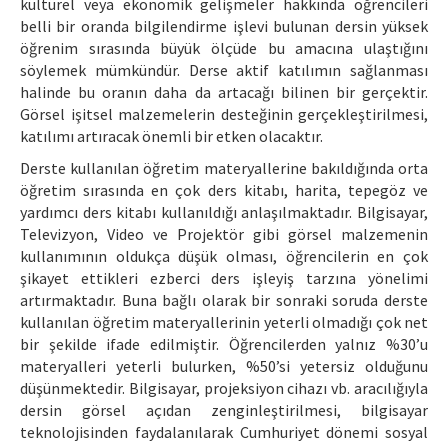
kültürel veya ekonomik gelişmeler hakkında öğrencileri
belli bir oranda bilgilendirme işlevi bulunan dersin yüksek
öğrenim sırasında büyük ölçüde bu amacına ulaştığını
söylemek mümkündür. Derse aktif katılımın sağlanması
halinde bu oranın daha da artacağı bilinen bir gerçektir.
Görsel işitsel malzemelerin desteğinin gerçekleştirilmesi,
katılımı artıracak önemli bir etken olacaktır.
Derste kullanılan öğretim materyallerine bakıldığında orta
öğretim sırasında en çok ders kitabı, harita, tepegöz ve
yardımcı ders kitabı kullanıldığı anlaşılmaktadır. Bilgisayar,
Televizyon, Video ve Projektör gibi görsel malzemenin
kullanımının oldukça düşük olması, öğrencilerin en çok
şikayet ettikleri ezberci ders işleyiş tarzına yönelimi
artırmaktadır. Buna bağlı olarak bir sonraki soruda derste
kullanılan öğretim materyallerinin yeterli olmadığı çok net
bir şekilde ifade edilmiştir. Öğrencilerden yalnız %30’u
materyalleri yeterli bulurken, %50’si yetersiz olduğunu
düşünmektedir. Bilgisayar, projeksiyon cihazı vb. aracılığıyla
dersin görsel açıdan zenginleştirilmesi, bilgisayar
teknolojisinden faydalanılarak Cumhuriyet dönemi sosyal