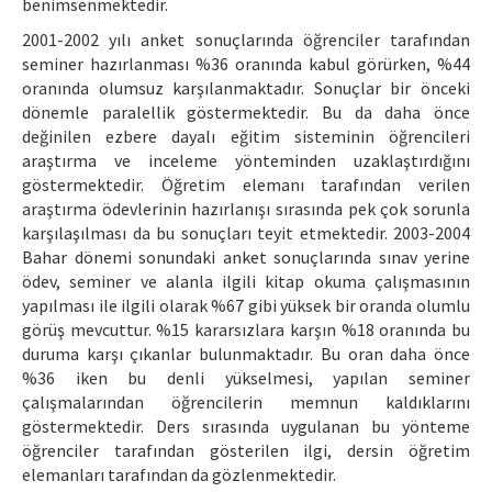
benimsenmektedir.
2001-2002 yılı anket sonuçlarında öğrenciler tarafından
seminer hazırlanması %36 oranında kabul görürken, %44
oranında olumsuz karşılanmaktadır. Sonuçlar bir önceki
dönemle paralellik göstermektedir. Bu da daha önce
değinilen ezbere dayalı eğitim sisteminin öğrencileri
araştırma ve inceleme yönteminden uzaklaştırdığını
göstermektedir. Öğretim elemanı tarafından verilen
araştırma ödevlerinin hazırlanışı sırasında pek çok sorunla
karşılaşılması da bu sonuçları teyit etmektedir. 2003-2004
Bahar dönemi sonundaki anket sonuçlarında sınav yerine
ödev, seminer ve alanla ilgili kitap okuma çalışmasının
yapılması ile ilgili olarak %67 gibi yüksek bir oranda olumlu
görüş mevcuttur. %15 kararsızlara karşın %18 oranında bu
duruma karşı çıkanlar bulunmaktadır. Bu oran daha önce
%36 iken bu denli yükselmesi, yapılan seminer
çalışmalarından öğrencilerin memnun kaldıklarını
göstermektedir. Ders sırasında uygulanan bu yönteme
öğrenciler tarafından gösterilen ilgi, dersin öğretim
elemanları tarafından da gözlenmektedir.