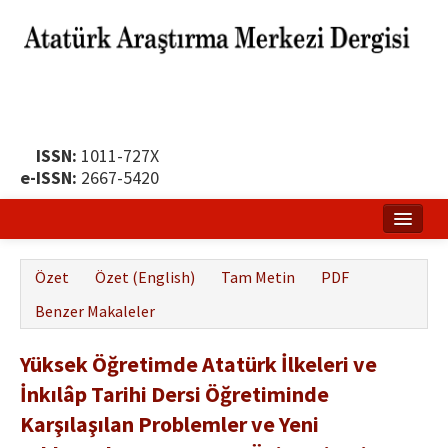
ISSN:
1011-727X
e-ISSN:
2667-5420
Ana Sayfa
Özet
Özet (English)
Tam Metin
PDF
Hakkında
Benzer Makaleler
Yayın Politikası
Yüksek Öğretimde Atatürk İlkeleri ve
Dergi Kurulları
İnkılâp Tarihi Dersi Öğretiminde
Yayın İlkeleri
Karşılaşılan Problemler ve Yeni