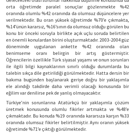
Gelecekteki olası sorunlar hakkında düşünme konusunda da
orta öğretimde paralel sonuçlar gözlenmekte %42
oranında olumlu %42 oranında da olumsuz düşüncelere yer
verilmektedir. Bu oran yüksek öğretimde %70’e çıkmakta,
%14’ünün kararsız, %16’sının da olumsuz olduğu görülen bu
konu bir önceki soruyla birlikte açık uçlu soruda belirtilen
en önemli konulardan birini oluşturmaktadır. 2003-2004 güz
döneminde uygulanan ankette %42 oranında olan
benimseme oranı belirgin bir artış göstermiştir.
Öğrencilerin özellikle Türk siyasal yaşamı ve onun sorunları
ile ilgili bilgi kaynaklarının sınırlı olduğu durumlarda bu
talebin sıkça dile getirildiği görülmektedir. Hatta dersin bir
bakıma bugünden başlanarak geriye doğru bir yaklaşımla
ele alındığı takdirde daha verimli olacağı konusunda bir
eğilim var denilirse pek de yanlış olmayacaktır.
Türkiye’nin sorunlarına Atatürkçü bir yaklaşımla çözüm
üretmek konusunda olumlu fikirler artmakta ve %48’e
çıkmaktadır. Bu konuda %19 oranında kararsıza karşın %33
oranında olumsuz fikirler belirtilmiştir. Aynı oranın yüksek
öğretimde %71’e çıktığı görülmektedir.