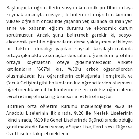
Başlangıçta öğrencilerin sosyo-ekonomik profilini ortaya
koymak amacıyla cinsiyet, bitirilen orta öğretim kurumu,
yüksek öğrenim öncesinde yaşanan yer, şu anda kalınan yer,
anne ve babanın eğitim durumu ve ekonomik durum
sorulmuştur. Ancak şunu belirtmek gerekir ki, sosyo-
ekonomik profilin öğrencilerin derse yaklaşımını etkileyen
bir faktör olmadığı yapılan sayısal karşılaştırmalarda
ortaya çıkmakta ve sonuçlar dersi alan öğrencilerin profilini
ortaya koymaktan öteye gidememektedir. Ankete
katılanların %67’si kız, %33’ü erkek öğrencilerden
oluşmaktadır. Kız öğrencilerin çokluğunda Hemşirelik ve
Çocuk Gelişimi gibi bölümlerin kız öğrencilerden oluşması,
öğretmenlik ve dil bölümlerini ise en çok kız öğrencilerin
tercih etmiş olmaları gibi unsurlar etkili olmuştur.
Bitirilen orta öğretim kurumu incelendiğinde %30 ile
Anadolu Liselerinin ilk sırada, %20 ile Meslek Liselerinin
ikinci sırada, %19 ile Genel Liselerin de üçüncü sırada olduğu
görülmektedir. Bunu sırasıyla Süper Lise, Fen Lisesi, Diğer ve
Özel Liseler takip etmektedir.