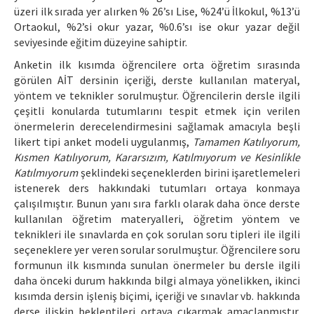
üzeri ilk sırada yer alırken % 26’sı Lise, %24’ü İlkokul, %13’ü
Ortaokul, %2’si okur yazar, %0.6’sı ise okur yazar değil
seviyesinde eğitim düzeyine sahiptir.
Anketin ilk kısımda öğrencilere orta öğretim sırasında
görülen AİT dersinin içeriği, derste kullanılan materyal,
yöntem ve teknikler sorulmuştur. Öğrencilerin dersle ilgili
çeşitli konularda tutumlarını tespit etmek için verilen
önermelerin derecelendirmesini sağlamak amacıyla beşli
likert tipi anket modeli uygulanmış,
Tamamen Katılıyorum,
Kısmen Katılıyorum, Kararsızım, Katılmıyorum ve Kesinlikle
Katılmıyorum
şeklindeki seçeneklerden birini işaretlemeleri
istenerek ders hakkındaki tutumları ortaya konmaya
çalışılmıştır. Bunun yanı sıra farklı olarak daha önce derste
kullanılan öğretim materyalleri, öğretim yöntem ve
teknikleri ile sınavlarda en çok sorulan soru tipleri ile ilgili
seçeneklere yer veren sorular sorulmuştur. Öğrencilere soru
formunun ilk kısmında sunulan önermeler bu dersle ilgili
daha önceki durum hakkında bilgi almaya yönelikken, ikinci
kısımda dersin işleniş biçimi, içeriği ve sınavlar vb. hakkında
derse ilişkin beklentileri ortaya çıkarmak amaçlanmıştır.