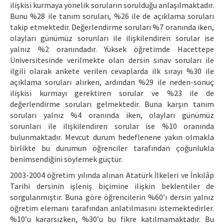
ilişkisi kurmaya yönelik soruların sorulduğu anlaşılmaktadır.
Bunu %28 ile tanım soruları, %26 ile de açıklama soruları
takip etmektedir. Değerlendirme soruları %7 oranında iken,
olayları günümüz sorunları ile ilişkilendiren sorular ise
yalnız %2 oranındadır. Yüksek öğretimde Hacettepe
Üniversitesinde verilmekte olan dersin sınav soruları ile
ilgili olarak ankete verilen cevaplarda ilk sırayı %30 ile
açıklama soruları alırken, ardından %29 ile neden-sonuç
ilişkisi kurmayı gerektiren sorular ve %23 ile de
değerlendirme soruları gelmektedir. Buna karşın tanım
soruları yalnız %4 oranında iken, olayları günümüz
sorunları ile ilişkilendiren sorular ise %10 oranında
bulunmaktadır. Mevcut durum hedeflenene yakın olmakla
birlikte bu durumun öğrenciler tarafından çoğunlukla
benimsendiğini söylemek güçtür.
2003-2004 öğretim yılında alınan Atatürk İlkeleri ve İnkılâp
Tarihi dersinin işleniş biçimine ilişkin beklentiler de
sorgulanmıştır. Buna göre öğrencilerin %60’ı dersin yalnız
öğretim elemanı tarafından anlatılmasını istemektedirler.
%10’u kararsızken, %30’u bu fikre katılmamaktadır. Bu