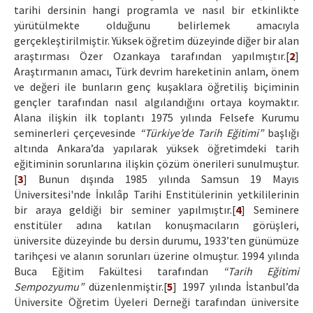
tarihi dersinin hangi programla ve nasıl bir etkinlikte
yürütülmekte olduğunu belirlemek amacıyla
gerçekleştirilmiştir. Yüksek öğretim düzeyinde diğer bir alan
araştırması Özer Ozankaya tarafından yapılmıştır.[
2
]
Araştırmanın amacı, Türk devrim hareketinin anlam, önem
ve değeri ile bunların genç kuşaklara öğretiliş biçiminin
gençler tarafından nasıl algılandığını ortaya koymaktır.
Alana ilişkin ilk toplantı 1975 yılında Felsefe Kurumu
seminerleri çerçevesinde
“Türkiye’de Tarih Eğitimi”
başlığı
altında Ankara’da yapılarak yüksek öğretimdeki tarih
eğitiminin sorunlarına ilişkin çözüm önerileri sunulmuştur.
[
3
] Bunun dışında 1985 yılında Samsun 19 Mayıs
Üniversitesi'nde İnkılâp Tarihi Enstitülerinin yetkililerinin
bir araya geldiği bir seminer yapılmıştır.[
4
] Seminere
enstitüler adına katılan konuşmacıların görüşleri,
üniversite düzeyinde bu dersin durumu, 1933’ten günümüze
tarihçesi ve alanın sorunları üzerine olmuştur. 1994 yılında
Buca Eğitim Fakültesi tarafından
“Tarih Eğitimi
Sempozyumu”
düzenlenmiştir.[
5
] 1997 yılında İstanbul’da
Üniversite Öğretim Üyeleri Derneği tarafından üniversite