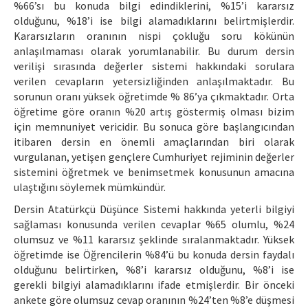
%66’sı bu konuda bilgi edindiklerini, %15’i kararsız
olduğunu, %18’i ise bilgi alamadıklarını belirtmişlerdir.
Kararsızların oranının nispi çokluğu soru kökünün
anlaşılmaması olarak yorumlanabilir. Bu durum dersin
verilişi sırasında değerler sistemi hakkındaki sorulara
verilen cevapların yetersizliğinden anlaşılmaktadır. Bu
sorunun oranı yüksek öğretimde % 86’ya çıkmaktadır. Orta
öğretime göre oranın %20 artış göstermiş olması bizim
için memnuniyet vericidir. Bu sonuca göre başlangıcından
itibaren dersin en önemli amaçlarından biri olarak
vurgulanan, yetişen gençlere Cumhuriyet rejiminin değerler
sistemini öğretmek ve benimsetmek konusunun amacına
ulaştığını söylemek mümkündür.
Dersin Atatürkçü Düşünce Sistemi hakkında yeterli bilgiyi
sağlaması konusunda verilen cevaplar %65 olumlu, %24
olumsuz ve %11 kararsız şeklinde sıralanmaktadır. Yüksek
öğretimde ise Öğrencilerin %84’ü bu konuda dersin faydalı
olduğunu belirtirken, %8’i kararsız olduğunu, %8’i ise
gerekli bilgiyi alamadıklarını ifade etmişlerdir. Bir önceki
ankete göre olumsuz cevap oranının %24’ten %8’e düşmesi