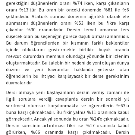
gerektiğini düşünenlerin oranı %74 iken, karşı çıkanların
oranı %13’tür. Bu oran bir önceki dönemde %81 ile %6
şeklindedir. Atatürk sonrası dönemin ağırlıklı olarak ele
alınmasını düşünenlerin oranı %53 iken bu fikre karşı
çıkanlar %30 oranındadır. Dersin temel amacına ters
düşecek olan bu seçeneğin görece düşük olması anlamlıdır.
Bu durum öğrencilerden bir kısmının farklı beklentiler
içinde olduklarını göstermekle birlikte büyük oranda
mevcut durumdan memnun olunduğu yönünde bir izlenim
oluşturmaktadır. Bu talebin bir nedeni de yeni oluşan dünya
düzeni ve yeni kavramlar hakkında yetersiz olan
öğrencilerin bu ihtiyacı karşılayacak bir derse gereksinim
duymalarıdır.
Dersi almaya yeni başlayanların dersin veriliş zamanı ile
ilgili sorulara verdiği cevaplarda dersin bir sonraki yıl
verilmesi olumsuz karşılanmakta ve öğrencilerin %63’ü
buna karşı çıkmaktadır. Bu fikir yalnız %11 oranında kabul
görmektedir. Ancak yıl sonunda bu oran %24’e çıkmaktadır.
Dersin süresinin artırılması fikri ise %17 oranında kabul
görürken, %66 oranında karşı çıkılmaktadır. Dersin