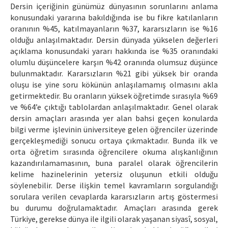
Dersin içeriğinin günümüz dünyasının sorunlarını anlama
konusundaki yararına bakıldığında ise bu fikre katılanların
oranının %45, katılmayanların %37, kararsızların ise %16
olduğu anlaşılmaktadır. Dersin dünyada yükselen değerleri
açıklama konusundaki yararı hakkında ise %35 oranındaki
olumlu düşüncelere karşın %42 oranında olumsuz düşünce
bulunmaktadır. Kararsızların %21 gibi yüksek bir oranda
oluşu ise yine soru kökünün anlaşılamamış olmasını akla
getirmektedir. Bu oranların yüksek öğretimde sırasıyla %69
ve %64’e çıktığı tablolardan anlaşılmaktadır. Genel olarak
dersin amaçları arasında yer alan bahsi geçen konularda
bilgi verme işlevinin üniversiteye gelen öğrenciler üzerinde
gerçekleşmediği sonucu ortaya çıkmaktadır. Bunda ilk ve
orta öğretim sırasında öğrencilere okuma alışkanlığının
kazandırılamamasının, buna paralel olarak öğrencilerin
kelime hazinelerinin yetersiz oluşunun etkili olduğu
söylenebilir. Derse ilişkin temel kavramların sorgulandığı
sorulara verilen cevaplarda kararsızların artış göstermesi
bu durumu doğrulamaktadır. Amaçları arasında gerek
Türkiye, gerekse dünya ile ilgili olarak yaşanan siyasî, sosyal,