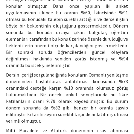
konular olmuştur. Daha önce yapılan iki anket
uygulamasının ilkinde bu oranın %60, İkincisinde %91
olması bu konudaki talebin sürekli arttığını ve derse ilişkin
böyle bir beklentinin oluştuğunu göstermektedir. Dönem
sonunda bu konuda ortaya çıkan bulgular, öğretim
elemanları tarafından bu konu üzerinde özenle durulduğu ve
beklentilerin önemli ölçüde karşılandığını göstermektedir.
Bir sonraki soruda öğrencilerden güncel olaylara
değinilmesi hakkında yeniden görüş istenmiş ve %94
oranında bu istek yinelenmiştir.
Dersin içeriği sorgulandığında konuların Osmanlı yenileşme
döneminden başlatılarak anlatılması konusunda %73
oranındaki desteğe karşın %13 oranında olumsuz görüş
bulunmaktadır. Bir önceki anket sonuçlarında bu fikre
katılanların oranı %79 olarak kaydedilmiştir. Bu durum
dönem sonunda da %82 gibi benzer bir oranla tasvip
edilmiştir ki tarihi seyrin süreklilik içinde anlatılmış olması
verimli olmuştur.
Milli Mücadele ve Atatürk döneminin esas alınması