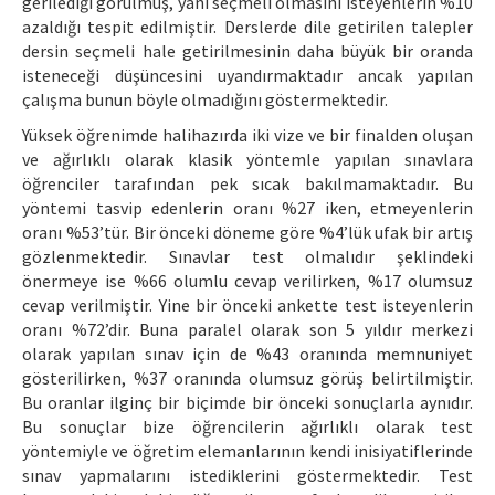
gerilediği görülmüş, yani seçmeli olmasını isteyenlerin %10
azaldığı tespit edilmiştir. Derslerde dile getirilen talepler
dersin seçmeli hale getirilmesinin daha büyük bir oranda
isteneceği düşüncesini uyandırmaktadır ancak yapılan
çalışma bunun böyle olmadığını göstermektedir.
Yüksek öğrenimde halihazırda iki vize ve bir finalden oluşan
ve ağırlıklı olarak klasik yöntemle yapılan sınavlara
öğrenciler tarafından pek sıcak bakılmamaktadır. Bu
yöntemi tasvip edenlerin oranı %27 iken, etmeyenlerin
oranı %53’tür. Bir önceki döneme göre %4’lük ufak bir artış
gözlenmektedir. Sınavlar test olmalıdır şeklindeki
önermeye ise %66 olumlu cevap verilirken, %17 olumsuz
cevap verilmiştir. Yine bir önceki ankette test isteyenlerin
oranı %72’dir. Buna paralel olarak son 5 yıldır merkezi
olarak yapılan sınav için de %43 oranında memnuniyet
gösterilirken, %37 oranında olumsuz görüş belirtilmiştir.
Bu oranlar ilginç bir biçimde bir önceki sonuçlarla aynıdır.
Bu sonuçlar bize öğrencilerin ağırlıklı olarak test
yöntemiyle ve öğretim elemanlarının kendi inisiyatiflerinde
sınav yapmalarını istediklerini göstermektedir. Test