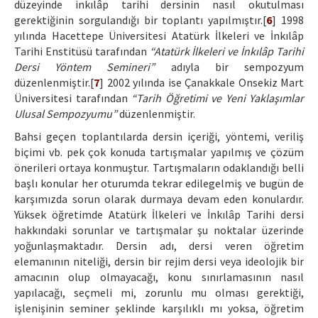
düzeyinde inkılâp tarihi dersinin nasıl okutulması
gerektiğinin sorgulandığı bir toplantı yapılmıştır.[
6
] 1998
yılında Hacettepe Üniversitesi Atatürk İlkeleri ve İnkılâp
Tarihi Enstitüsü tarafından
“Atatürk İlkeleri ve İnkılâp Tarihi
Dersi Yöntem Semineri”
adıyla bir sempozyum
düzenlenmiştir.[
7
] 2002 yılında ise Çanakkale Onsekiz Mart
Üniversitesi tarafından
“Tarih Öğretimi ve Yeni Yaklaşımlar
Ulusal Sempozyumu”
düzenlenmiştir.
Bahsi geçen toplantılarda dersin içeriği, yöntemi, veriliş
biçimi vb. pek çok konuda tartışmalar yapılmış ve çözüm
önerileri ortaya konmuştur. Tartışmaların odaklandığı belli
başlı konular her oturumda tekrar edilegelmiş ve bugün de
karşımızda sorun olarak durmaya devam eden konulardır.
Yüksek öğretimde Atatürk İlkeleri ve İnkılâp Tarihi dersi
hakkındaki sorunlar ve tartışmalar şu noktalar üzerinde
yoğunlaşmaktadır. Dersin adı, dersi veren öğretim
elemanının niteliği, dersin bir rejim dersi veya ideolojik bir
amacının olup olmayacağı, konu sınırlamasının nasıl
yapılacağı, seçmeli mi, zorunlu mu olması gerektiği,
işlenişinin seminer şeklinde karşılıklı mı yoksa, öğretim