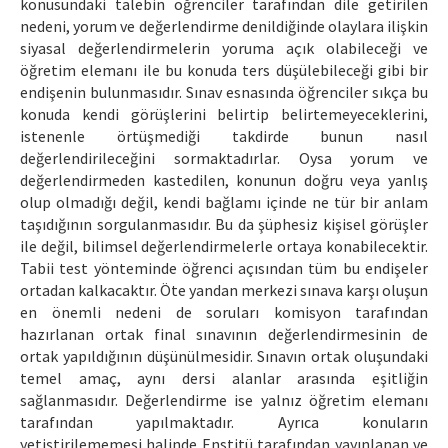
konusundaki talebin öğrenciler tarafından dile getirilen
nedeni, yorum ve değerlendirme denildiğinde olaylara ilişkin
siyasal değerlendirmelerin yoruma açık olabileceği ve
öğretim elemanı ile bu konuda ters düşülebileceği gibi bir
endişenin bulunmasıdır. Sınav esnasında öğrenciler sıkça bu
konuda kendi görüşlerini belirtip belirtemeyeceklerini,
istenenle örtüşmediği takdirde bunun nasıl
değerlendirileceğini sormaktadırlar. Oysa yorum ve
değerlendirmeden kastedilen, konunun doğru veya yanlış
olup olmadığı değil, kendi bağlamı içinde ne tür bir anlam
taşıdığının sorgulanmasıdır. Bu da şüphesiz kişisel görüşler
ile değil, bilimsel değerlendirmelerle ortaya konabilecektir.
Tabii test yönteminde öğrenci açısından tüm bu endişeler
ortadan kalkacaktır. Öte yandan merkezi sınava karşı oluşun
en önemli nedeni de soruları komisyon tarafından
hazırlanan ortak final sınavının değerlendirmesinin de
ortak yapıldığının düşünülmesidir. Sınavın ortak oluşundaki
temel amaç, aynı dersi alanlar arasında eşitliğin
sağlanmasıdır. Değerlendirme ise yalnız öğretim elemanı
tarafından yapılmaktadır. Ayrıca konuların
yetiştirilememesi halinde Enstitü tarafından yayınlanan ve