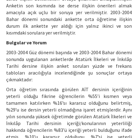
Anketin son kısmında ise derse ilişkin önerileri almak
amacıyla açık uçlu bir soruya yer verilmiştir. 2003-2004
Bahar dönemi sonundaki ankette orta öğretime ilişkin
durum ilk ankette yer aldığı için yalnız ikinci ve son
kısımdaki sorulara yer verilmiştir.
Bulgular ve Yorum
2003-2004 Güz dönemi başında ve 2003-2004 Bahar dönemi
sonunda uygulanan anketlerde Atatürk İlkeleri ve İnkılâp
Tarihi dersine ilişkin anket soruları yüzde ve frekans
tabloları aracılığıyla incelendiğinde şu sonuçlar ortaya
çıkmaktadır:
Orta öğretim sırasında görülen AİT dersinin içeriğinin
yeterli olduğu fikrine öğrencilerin %55’i kısmen veya
tamamen katılırken %16’sı kararsız olduğunu belirtmiş,
%29’u ise dersin yeterli olmadığına işaret etmişlerdir. Aynı
yılın sonunda yüksek öğretimde görülen Atatürk İlkeleri ve
İnkılâp Tarihi dersinin içeriği/konularının yeterliliği
hakkında öğrencilerin %83’ü içeriği yeterli bulduğunu ifade
etmiş, %10’u kararsız olduğunu, %7’si ise yeterli