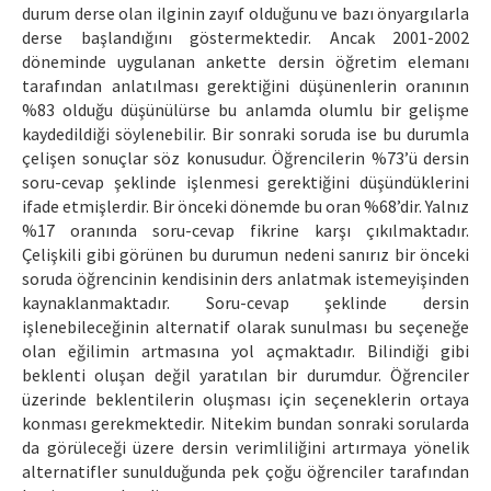
durum derse olan ilginin zayıf olduğunu ve bazı önyargılarla
derse başlandığını göstermektedir. Ancak 2001-2002
döneminde uygulanan ankette dersin öğretim elemanı
tarafından anlatılması gerektiğini düşünenlerin oranının
%83 olduğu düşünülürse bu anlamda olumlu bir gelişme
kaydedildiği söylenebilir. Bir sonraki soruda ise bu durumla
çelişen sonuçlar söz konusudur. Öğrencilerin %73’ü dersin
soru-cevap şeklinde işlenmesi gerektiğini düşündüklerini
ifade etmişlerdir. Bir önceki dönemde bu oran %68’dir. Yalnız
%17 oranında soru-cevap fikrine karşı çıkılmaktadır.
Çelişkili gibi görünen bu durumun nedeni sanırız bir önceki
soruda öğrencinin kendisinin ders anlatmak istemeyişinden
kaynaklanmaktadır. Soru-cevap şeklinde dersin
işlenebileceğinin alternatif olarak sunulması bu seçeneğe
olan eğilimin artmasına yol açmaktadır. Bilindiği gibi
beklenti oluşan değil yaratılan bir durumdur. Öğrenciler
üzerinde beklentilerin oluşması için seçeneklerin ortaya
konması gerekmektedir. Nitekim bundan sonraki sorularda
da görüleceği üzere dersin verimliliğini artırmaya yönelik
alternatifler sunulduğunda pek çoğu öğrenciler tarafından