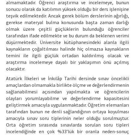
almamaktadır. Öğrenci araştırma ve incelemeye, bunun
sonucu olarak da katılımın yüksek olduğu bir ders işlenişine
teşvik edilmektedir. Ancak gerek bölüm derslerinin ağırlığı,
gerekse materyal bulma konusunda başta zaman darlığı
olmak üzere çeşitli güçlüklerin bulunduğu öğrenciler
tarafından ifade edilmekte ve bu durum da beklenen verimi
düşürmektedir. Üniversite kütüphanesindeki alanla ilgili
kaynakların çoğaltılması halinde hiç olmazsa kaynakların
temini ile ilgili güçlük ortadan kaldırılmış olacak ve
araştırma incelemeye dayalı bir yaklaşımın önü açılmış
olacaktır.
Atatürk İlkeleri ve İnkılâp Tarihi dersinde sınav öncelikli
amaçlardan olmamakla birlikte ölçme ve değerlendirmenin
sağlanabilmesi açısından yapılmakta ve öğrencilerin
olayları yorumlayabilme ve değerlendirme kapasitesini
geliştirmek amacıyla uygulanmaktadır. Öğretim elemanları
tarafından bunun ne denli sağlandığının ortaya koyulması
amacıyla sınav soru tiplerinin neler olduğu sorulmuştur.
Orta öğretim sırasında sınavlarda sorulan soru tipleri
incelendiğinde en çok %33’lük bir oranla neden-sonuç