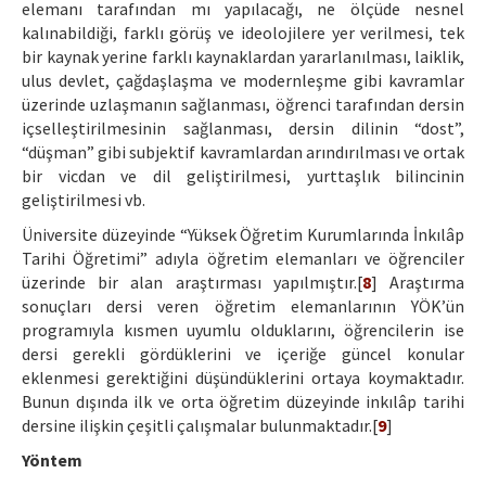
elemanı tarafından mı yapılacağı, ne ölçüde nesnel
kalınabildiği, farklı görüş ve ideolojilere yer verilmesi, tek
bir kaynak yerine farklı kaynaklardan yararlanılması, laiklik,
ulus devlet, çağdaşlaşma ve modernleşme gibi kavramlar
üzerinde uzlaşmanın sağlanması, öğrenci tarafından dersin
içselleştirilmesinin sağlanması, dersin dilinin “dost”,
“düşman” gibi subjektif kavramlardan arındırılması ve ortak
bir vicdan ve dil geliştirilmesi, yurttaşlık bilincinin
geliştirilmesi vb.
Üniversite düzeyinde “Yüksek Öğretim Kurumlarında İnkılâp
Tarihi Öğretimi” adıyla öğretim elemanları ve öğrenciler
üzerinde bir alan araştırması yapılmıştır.[
8
] Araştırma
sonuçları dersi veren öğretim elemanlarının YÖK’ün
programıyla kısmen uyumlu olduklarını, öğrencilerin ise
dersi gerekli gördüklerini ve içeriğe güncel konular
eklenmesi gerektiğini düşündüklerini ortaya koymaktadır.
Bunun dışında ilk ve orta öğretim düzeyinde inkılâp tarihi
dersine ilişkin çeşitli çalışmalar bulunmaktadır.[
9
]
Yöntem