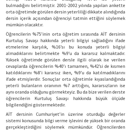
bulmadığını belirtmiştir. 2001-2002 yılında yapılan ankette
orta öğretimde görülen dersin yeterliliği dikkate alındığında
dersin içerik açısından öğrenciyi tatmin ettiğini söylemek
mümkün olacaktır.
Öğrencilerin %75’inin orta öğretim sırasında AİT dersinin
Kurtuluş Savaşı hakkında yeterli bilgiyi sağladığını ifade
etmelerine karşılık, %16’sı bu konuda yeterli bilgiyi
almadıklarını belirtmekte %9’u da kararsız kalmaktadır.
Yüksek öğretimde görülen dersle ilgili olarak ise verilen
cevaplarda öğrencilerin %40’ı tamamen, %42’si de kısmen
katıldıklarını %8’i kararsız iken, %9’u da katılmadıklarını
ifade etmişlerdir. Sonuçlar orta öğretimle kıyaslandığında
yeterli bulanların oranının %7 arttığını, kararsızların ise
aynı oranda olduğunu görmekteyiz. Bu da bize verilen derste
öğrencilerin Kurtuluş Savaşı hakkında büyük ölçüde
bilgilendiğini göstermektedir.
AİT dersinin Cumhuriyet’in üzerine oturduğu değerler
sistemi konusunda bilgi verme işlevini de yüksek bir oranda
gerçekleştirdiğini söylemek mümkündür. Öğrencilerden