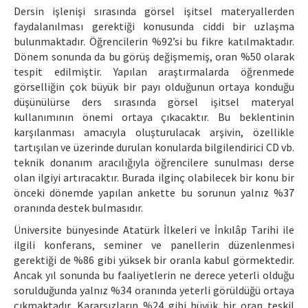
Dersin işlenişi sırasında görsel işitsel materyallerden
faydalanılması gerektiği konusunda ciddi bir uzlaşma
bulunmaktadır. Öğrencilerin %92’si bu fikre katılmaktadır.
Dönem sonunda da bu görüş değişmemiş, oran %50 olarak
tespit edilmiştir. Yapılan araştırmalarda öğrenmede
görselliğin çok büyük bir payı olduğunun ortaya konduğu
düşünülürse ders sırasında görsel işitsel materyal
kullanımının önemi ortaya çıkacaktır. Bu beklentinin
karşılanması amacıyla oluşturulacak arşivin, özellikle
tartışılan ve üzerinde durulan konularda bilgilendirici CD vb.
teknik donanım aracılığıyla öğrencilere sunulması derse
olan ilgiyi artıracaktır. Burada ilginç olabilecek bir konu bir
önceki dönemde yapılan ankette bu sorunun yalnız %37
oranında destek bulmasıdır.
Üniversite bünyesinde Atatürk İlkeleri ve İnkılâp Tarihi ile
ilgili konferans, seminer ve panellerin düzenlenmesi
gerektiği de %86 gibi yüksek bir oranla kabul görmektedir.
Ancak yıl sonunda bu faaliyetlerin ne derece yeterli olduğu
sorulduğunda yalnız %34 oranında yeterli görüldüğü ortaya
çıkmaktadır. Kararsızların %24 gibi büyük bir oran teşkil