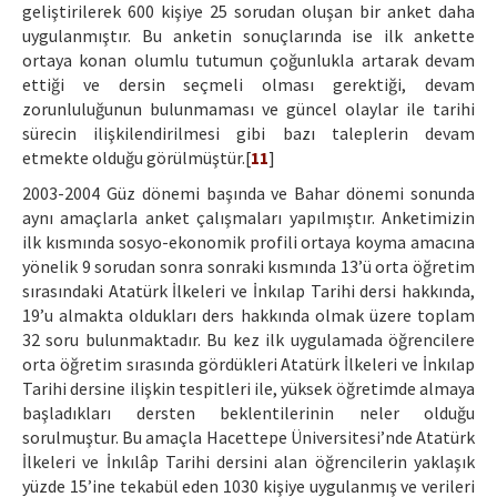
geliştirilerek 600 kişiye 25 sorudan oluşan bir anket daha
uygulanmıştır. Bu anketin sonuçlarında ise ilk ankette
ortaya konan olumlu tutumun çoğunlukla artarak devam
ettiği ve dersin seçmeli olması gerektiği, devam
zorunluluğunun bulunmaması ve güncel olaylar ile tarihi
sürecin ilişkilendirilmesi gibi bazı taleplerin devam
etmekte olduğu görülmüştür.[
11
]
2003-2004 Güz dönemi başında ve Bahar dönemi sonunda
aynı amaçlarla anket çalışmaları yapılmıştır. Anketimizin
ilk kısmında sosyo-ekonomik profili ortaya koyma amacına
yönelik 9 sorudan sonra sonraki kısmında 13’ü orta öğretim
sırasındaki Atatürk İlkeleri ve İnkılap Tarihi dersi hakkında,
19’u almakta oldukları ders hakkında olmak üzere toplam
32 soru bulunmaktadır. Bu kez ilk uygulamada öğrencilere
orta öğretim sırasında gördükleri Atatürk İlkeleri ve İnkılap
Tarihi dersine ilişkin tespitleri ile, yüksek öğretimde almaya
başladıkları dersten beklentilerinin neler olduğu
sorulmuştur. Bu amaçla Hacettepe Üniversitesi’nde Atatürk
İlkeleri ve İnkılâp Tarihi dersini alan öğrencilerin yaklaşık
yüzde 15’ine tekabül eden 1030 kişiye uygulanmış ve verileri