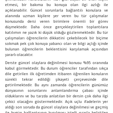
etmesi, bir bakıma bu konuya olan ilgi azlığı ile
açıklanabilir. Güncel sorunlarla bağlantılı konulara ve
alanında uzman kişilere yer veren bu tür çalışmalar
konusunda dersi veren birimlere önemli bir görev
düşmektedir. Daha önce gerçekleştirilen toplantılara
katılımın ne yazık ki düşük olduğu gözlenmektedir. Bu tür
çalışmaları öğrencilerin dikkatini çekebilecek bir biçime
sokmak pek çok konuya yabancı olan ve bilgi açlığı içinde
bulunan öğrencilerin beklentisini karşılamak açısından
yararlı olacaktır.
Derste güncel olaylara değinilmesi konusu %95 oranında
kabul görmektedir. Bu durum öğrenciler tarafından sıkça
dile getirilen ilk öğretimden itibaren öğrenilen konuların
sürekli tekrar edildiği şikayeti çerçevesinde dile
getirilmektedir. Bu aynı zamanda öğrencilerin günümüz
dünyasının sorunlarını anlamlandırma çabası içinde
olduklarını ve bu tarzda anlatılan bir dersin çok daha ilgi
çekici olacağını göstermektedir. Açık uçlu ifadelerin yer
aldığı son soruda da güncel olaylara değinilmesi ve geçmiş
ile bugün bağlantısının kurulması isteği ısrarla belirtilen