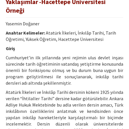
Yaklaşımlar -Hacettepe Üniversitesi
Etik İlkeler
Örneği
Yazar Rehberi
Yasemin Doğaner
Hakem Rehberi
Anahtar Kelimeler:
Atatürk İlkeleri, İnkılâp Tarihi, Tarih
İletişim
Öğretimi, Yüksek Öğretim, Hacettepe Üniversitesi
Giriş
Cumhuriyet’in ilk yıllarında yeni rejimin ulus devlet inşası
sürecinde tarih öğretiminin vatandaş yetiştirme konusunda
önemli bir fonksiyonu olmuş ve bu durum buna uygun bir
program geliştirilmesi ile sonuçlanarak, inkılâp tarihi
dersleri adı altında şekillenmiştir.
Atatürk İlkeleri ve İnkılâp Tarihi dersinin kökeni 1925 yılında
verilen “İhtilaller Tarihi” dersine kadar götürülebilir. Ankara
Adliye Hukuk Mektebinde bu adla verilen dersin amacı, Türk
inkılâbının özelliklerini anlatmak ve kendisinden önce
yapılan inkılâp hareketleriyle karşılaştırmalı bir biçimde
incelemektir. Dersin düzenli olarak üniversitelerde