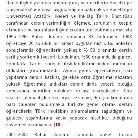
Derse ilişkin yukarıda anılan görüş ve önerilerin Hacettepe
Üniversitesi’nde nasıl uygulandığına bakmak ve Hacettepe
Üniversitesi Atatürk İlkeleri ve İnkılâp Tarihi Enstitüsü
tarafından dersin verimliliğini ölçmek, sorunlarını tespit
etmek ve bu sorunlara ilişkin çözüm üretebilmek amacıyla
1995-1996 Bahar dönemi sonunda 33 bölümden 1008
öğrenciye 20 soruluk bir anket uygulanmıştır. Bu anketin
sonuçlarında öğrencilerin yaklaşık % 50 oranında dersin
veriliş yöntemini yeterli buldukları, %60 oranında da güncel
konularla tarihi sürecin ilişkilendirilmesinden memnun
oldukları görülmektedir. Ayrıca gerek öğrencilerin fikri
yapılarına dersin katkısı, gerekse orta öğretime nazaran
yüksek öğretimde aldıkları dersin daha yeterli olduğu
konusunda hemfikir oldukları ortaya çıkmaktadır. Ders
saatleri, derse ilişkin materyal ve sınav şekli gibi konularda
bazı talepler bulunmakla birlikte genel olarak dersin
öğrencilerin Türk inkılâbını anlamalarını sağladığını ve
gelecek yaşamlarına katkı yapacak nitelikte olduğunu
söylemek mümkündür.[
10
]
2001-2002 Bahar dönemi sonunda anket formu