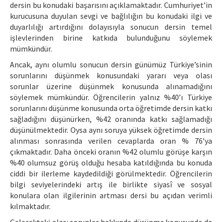
dersin bu konudaki başarısını açıklamaktadır. Cumhuriyet’in
kurucusuna duyulan sevgi ve bağlılığın bu konudaki ilgi ve
duyarlılığı artırdığını dolayısıyla sonucun dersin temel
işlevlerinden birine katkıda bulunduğunu söylemek
mümkündür.
Ancak, aynı olumlu sonucun dersin günümüz Türkiye’sinin
sorunlarını düşünmek konusundaki yararı veya olası
sorunlar üzerine düşünmek konusunda alınamadığını
söylemek mümkündür. Öğrencilerin yalnız %40’ı Türkiye
sorunlarını düşünme konusunda orta öğretimde dersin katkı
sağladığını düşünürken, %42 oranında katkı sağlamadığı
düşünülmektedir. Oysa aynı soruya yüksek öğretimde dersin
alınması sonrasında verilen cevaplarda oran % 76’ya
çıkmaktadır. Daha önceki oranın %42 olumlu görüşe karşın
%40 olumsuz görüş olduğu hesaba katıldığında bu konuda
ciddi bir ilerleme kaydedildiği görülmektedir. Öğrencilerin
bilgi seviyelerindeki artış ile birlikte siyasî ve sosyal
konulara olan ilgilerinin artması dersi bu açıdan verimli
kılmaktadır.