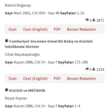
Etik İlkeler
Rahmi Doğanay
Yazar Rehberi
Sayı:
Mart 2001, Cilt XVII - Sayı 49
Sayfalar:
1-22
0
2871
Hakem Rehberi
Özet
Özet (English)
PDF
Benzer Makaleler
İletişim
Cumhuriyet öncesine Genel Bir Bakış ve Atatürk
İnkılâbında Yöntem
Cihat Akçakayalıoğlu
Sayı:
Kasım 1986, Cilt III - Sayı 7
Sayfalar:
171-196
0
2234
Özet
Özet (English)
PDF
Benzer Makaleler
Atatürk ve Millî Birlik
Reşat Kaynar
Sayı:
Kasım 1986, Cilt III - Sayı 7
Sayfalar:
1-4