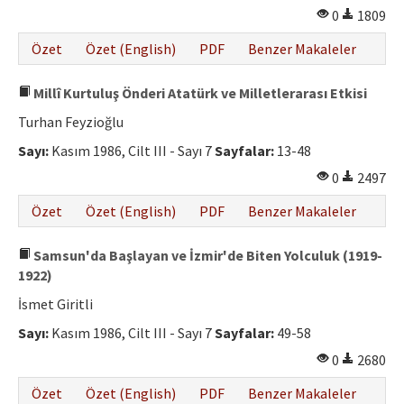
0
1809
Özet
Özet (English)
PDF
Benzer Makaleler
Millî Kurtuluş Önderi Atatürk ve Milletlerarası Etkisi
Turhan Feyzioğlu
Sayı:
Kasım 1986, Cilt III - Sayı 7
Sayfalar:
13-48
0
2497
Özet
Özet (English)
PDF
Benzer Makaleler
Samsun'da Başlayan ve İzmir'de Biten Yolculuk (1919-
1922)
İsmet Giritli
Sayı:
Kasım 1986, Cilt III - Sayı 7
Sayfalar:
49-58
0
2680
Özet
Özet (English)
PDF
Benzer Makaleler