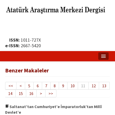
ISSN:
1011-727X
e-ISSN:
2667-5420
Ana Sayfa
Benzer Makaleler
Hakkında
Yayın Politikası
<<
<
5
6
7
8
9
10
11
12
13
14
15
16
>
>>
Dergi Kurulları
Yayın İlkeleri
Saltanat’tan Cumhuriyet’e İmparatorluk’tan Millî
Devlet’e