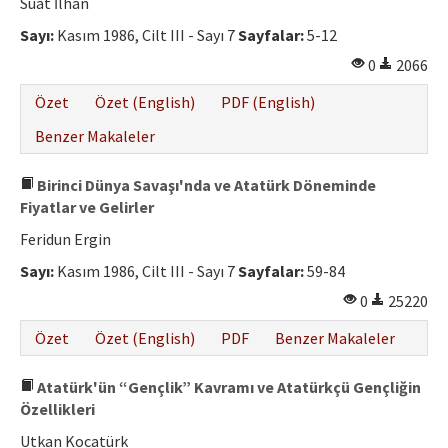
Suat İlhan
Sayı:
Kasım 1986, Cilt III - Sayı 7
Sayfalar:
5-12
0
2066
Özet
Özet (English)
PDF (English)
Benzer Makaleler
Birinci Dünya Savaşı'nda ve Atatürk Döneminde
Fiyatlar ve Gelirler
Feridun Ergin
Sayı:
Kasım 1986, Cilt III - Sayı 7
Sayfalar:
59-84
0
25220
Özet
Özet (English)
PDF
Benzer Makaleler
Atatürk'ün “Gençlik” Kavramı ve Atatürkçü Gençliğin
Özellikleri
Utkan Kocatürk