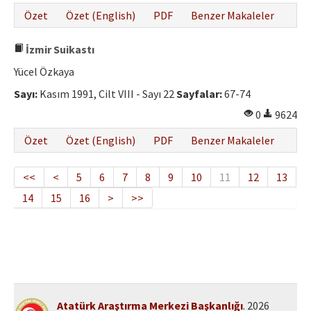
Özet
Özet (English)
PDF
Benzer Makaleler
İzmir Suikastı
Yücel Özkaya
Sayı:
Kasım 1991, Cilt VIII - Sayı 22
Sayfalar:
67-74
0
9624
Özet
Özet (English)
PDF
Benzer Makaleler
<<
<
5
6
7
8
9
10
11
12
13
14
15
16
>
>>
Atatürk Araştırma Merkezi Başkanlığı
. 2026