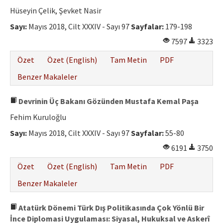
Etik İlkeler
Hüseyin Çelik, Şevket Nasir
Yazar Rehberi
Sayı:
Mayıs 2018, Cilt XXXIV - Sayı 97
Sayfalar:
179-198
7597
3323
Hakem Rehberi
Özet
Özet (English)
Tam Metin
PDF
İletişim
Benzer Makaleler
Devrinin Üç Bakanı Gözünden Mustafa Kemal Paşa
Fehim Kuruloğlu
Sayı:
Mayıs 2018, Cilt XXXIV - Sayı 97
Sayfalar:
55-80
6191
3750
Özet
Özet (English)
Tam Metin
PDF
Benzer Makaleler
Atatürk Dönemi Türk Dış Politikasında Çok Yönlü Bir
İnce Diplomasi Uygulaması: Siyasal, Hukuksal ve Askerî