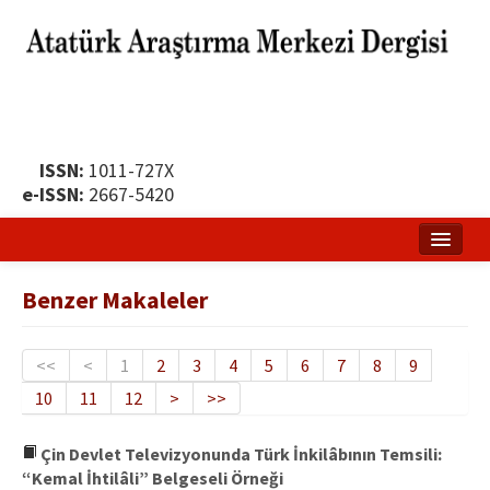
ISSN:
1011-727X
e-ISSN:
2667-5420
Ana Sayfa
Benzer Makaleler
Hakkında
Yayın Politikası
<<
<
1
2
3
4
5
6
7
8
9
10
11
12
>
>>
Dergi Kurulları
Yayın İlkeleri
Çin Devlet Televizyonunda Türk İnkilâbının Temsili:
“Kemal İhtilâli” Belgeseli Örneği