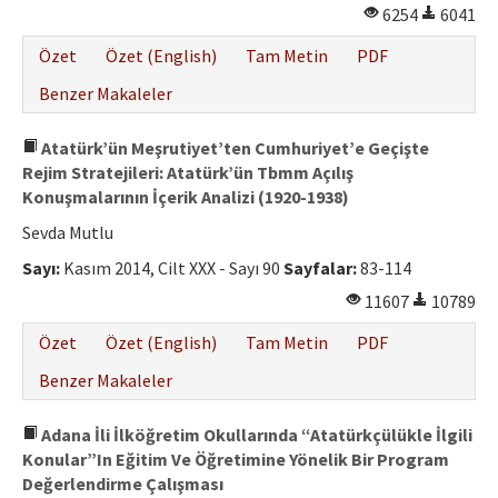
6254
6041
Özet
Özet (English)
Tam Metin
PDF
Benzer Makaleler
Atatürk’ün Meşrutiyet’ten Cumhuriyet’e Geçişte
Rejim Stratejileri: Atatürk’ün Tbmm Açılış
Konuşmalarının İçerik Analizi (1920-1938)
Sevda Mutlu
Sayı:
Kasım 2014, Cilt XXX - Sayı 90
Sayfalar:
83-114
11607
10789
Özet
Özet (English)
Tam Metin
PDF
Benzer Makaleler
Adana İli İlköğretim Okullarında “Atatürkçülükle İlgili
Konular”In Eğitim Ve Öğretimine Yönelik Bir Program
Değerlendirme Çalışması