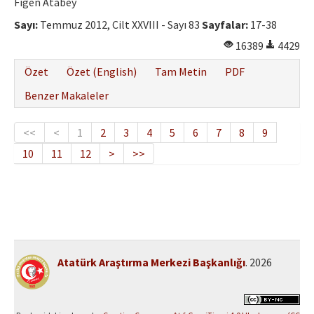
Figen Atabey
Sayı:
Temmuz 2012, Cilt XXVIII - Sayı 83
Sayfalar:
17-38
16389
4429
Özet
Özet (English)
Tam Metin
PDF
Benzer Makaleler
<<
<
1
2
3
4
5
6
7
8
9
10
11
12
>
>>
Atatürk Araştırma Merkezi Başkanlığı
. 2026