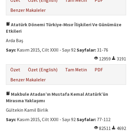
Özet
Özet (English)
Tam Metin
PDF
Benzer Makaleler
Atatürk Dönemi Türkiye-Mısır İlişkileri Ve Günümüze
Etkileri
Arda Baş
Sayı:
Kasım 2015, Cilt XXXI - Sayı 92
Sayfalar:
31-76
12959
3191
Özet
Özet (English)
Tam Metin
PDF
Benzer Makaleler
Makbule Atadan’ın Mustafa Kemal Atatürk’ün
Mirasına Yaklaşımı
Gültekin Kamil Birlik
Sayı:
Kasım 2015, Cilt XXXI - Sayı 92
Sayfalar:
77-112
82511
4692