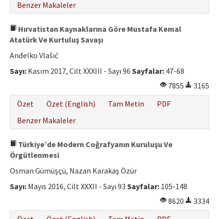
Benzer Makaleler
Hırvatistan Kaynaklarına Göre Mustafa Kemal
Atatürk Ve Kurtuluş Savaşı
Anđelko Vlašıć
Sayı:
Kasım 2017, Cilt XXXIII - Sayı 96
Sayfalar:
47-68
7855
3165
Özet
Özet (English)
Tam Metin
PDF
Benzer Makaleler
Türkiye’de Modern Coğrafyanın Kuruluşu Ve
Örgütlenmesi
Osman Gümüşçü, Nazan Karakaş Özür
Sayı:
Mayıs 2016, Cilt XXXII - Sayı 93
Sayfalar:
105-148
8620
3334