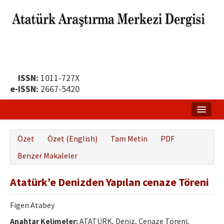
ISSN:
1011-727X
e-ISSN:
2667-5420
Ana Sayfa
Özet
Özet (English)
Tam Metin
PDF
Hakkında
Benzer Makaleler
Yayın Politikası
Atatürk’e Denizden Yapılan cenaze Töreni
Dergi Kurulları
Figen Atabey
Yayın İlkeleri
Anahtar Kelimeler:
ATATÜRK, Deniz, Cenaze Töreni,