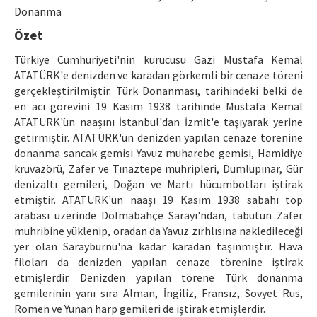
Etik İlkeler
Donanma
Yazar Rehberi
Özet
Türkiye Cumhuriyeti'nin kurucusu Gazi Mustafa Kemal
Hakem Rehberi
ATATÜRK'e denizden ve karadan görkemli bir cenaze töreni
İletişim
gerçekleştirilmiştir. Türk Donanması, tarihindeki belki de
en acı görevini 19 Kasım 1938 tarihinde Mustafa Kemal
ATATÜRK'ün naaşını İstanbul'dan İzmit'e taşıyarak yerine
getirmiştir. ATATÜRK'ün denizden yapılan cenaze törenine
donanma sancak gemisi Yavuz muharebe gemisi, Hamidiye
kruvazörü, Zafer ve Tınaztepe muhripleri, Dumlupınar, Gür
denizaltı gemileri, Doğan ve Martı hücumbotları iştirak
etmiştir. ATATÜRK'ün naaşı 19 Kasım 1938 sabahı top
arabası üzerinde Dolmabahçe Sarayı'ndan, tabutun Zafer
muhribine yüklenip, oradan da Yavuz zırhlısına nakledileceği
yer olan Sarayburnu'na kadar karadan taşınmıştır. Hava
filoları da denizden yapılan cenaze törenine iştirak
etmişlerdir. Denizden yapılan törene Türk donanma
gemilerinin yanı sıra Alman, İngiliz, Fransız, Sovyet Rus,
Romen ve Yunan harp gemileri de iştirak etmişlerdir.