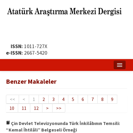
ISSN:
1011-727X
e-ISSN:
2667-5420
Ana Sayfa
Benzer Makaleler
Hakkında
Yayın Politikası
<<
<
1
2
3
4
5
6
7
8
9
10
11
12
>
>>
Dergi Kurulları
Yayın İlkeleri
Çin Devlet Televizyonunda Türk İnkilâbının Temsili:
“Kemal İhtilâli” Belgeseli Örneği