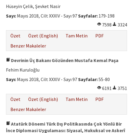
Etik İlkeler
Hüseyin Çelik, Şevket Nasir
Yazar Rehberi
Sayı:
Mayıs 2018, Cilt XXXIV - Sayı 97
Sayfalar:
179-198
7598
3324
Hakem Rehberi
Özet
Özet (English)
Tam Metin
PDF
İletişim
Benzer Makaleler
Devrinin Üç Bakanı Gözünden Mustafa Kemal Paşa
Fehim Kuruloğlu
Sayı:
Mayıs 2018, Cilt XXXIV - Sayı 97
Sayfalar:
55-80
6191
3751
Özet
Özet (English)
Tam Metin
PDF
Benzer Makaleler
Atatürk Dönemi Türk Dış Politikasında Çok Yönlü Bir
İnce Diplomasi Uygulaması: Siyasal, Hukuksal ve Askerî