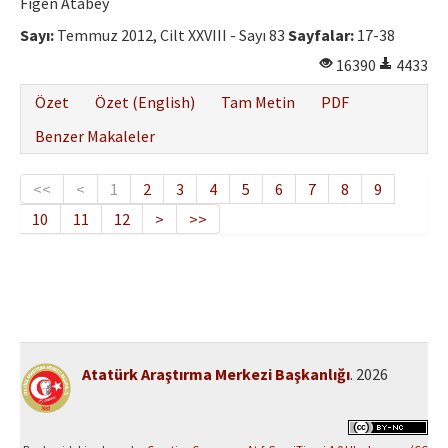
Figen Atabey
Sayı:
Temmuz 2012, Cilt XXVIII - Sayı 83
Sayfalar:
17-38
16390
4433
Özet
Özet (English)
Tam Metin
PDF
Benzer Makaleler
<<
<
1
2
3
4
5
6
7
8
9
10
11
12
>
>>
Atatürk Araştırma Merkezi Başkanlığı
. 2026