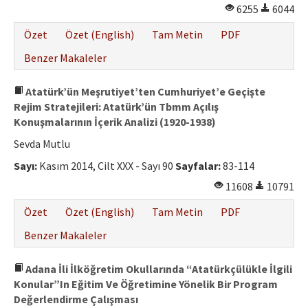
6255
6044
Özet
Özet (English)
Tam Metin
PDF
Benzer Makaleler
Atatürk’ün Meşrutiyet’ten Cumhuriyet’e Geçişte
Rejim Stratejileri: Atatürk’ün Tbmm Açılış
Konuşmalarının İçerik Analizi (1920-1938)
Sevda Mutlu
Sayı:
Kasım 2014, Cilt XXX - Sayı 90
Sayfalar:
83-114
11608
10791
Özet
Özet (English)
Tam Metin
PDF
Benzer Makaleler
Adana İli İlköğretim Okullarında “Atatürkçülükle İlgili
Konular”In Eğitim Ve Öğretimine Yönelik Bir Program
Değerlendirme Çalışması