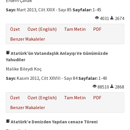
Erdem Çanak
Sayı:
Mart 2013, Cilt XXIX - Sayı 85
Sayfalar:
1-45
4031
2674
Özet
Özet (English)
Tam Metin
PDF
Benzer Makaleler
Atatürk’ün Vatandaşlık Anlayışı Ve Günümüzde
Yahudiler
Malike Bileydi Koç
Sayı:
Kasım 2012, Cilt XXVIII - Sayı 84
Sayfalar:
1-40
88510
2868
Özet
Özet (English)
Tam Metin
PDF
Benzer Makaleler
Atatürk’e Denizden Yapılan cenaze Töreni