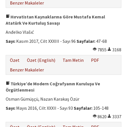
Benzer Makaleler
Hırvatistan Kaynaklarına Göre Mustafa Kemal
Atatürk Ve Kurtuluş Savaşı
Anđelko Vlašıć
Sayı:
Kasım 2017, Cilt XXXIII - Sayı 96
Sayfalar:
47-68
7855
3168
Özet
Özet (English)
Tam Metin
PDF
Benzer Makaleler
Türkiye’de Modern Coğrafyanın Kuruluşu Ve
Örgütlenmesi
Osman Gümüşçü, Nazan Karakaş Özür
Sayı:
Mayıs 2016, Cilt XXXII - Sayı 93
Sayfalar:
105-148
8620
3337