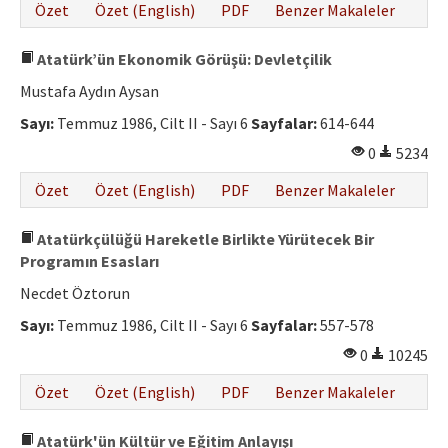
Özet
Özet (English)
PDF
Benzer Makaleler
Atatürk’ün Ekonomik Görüşü: Devletçilik
Mustafa Aydın Aysan
Sayı:
Temmuz 1986, Cilt II - Sayı 6
Sayfalar:
614-644
0
5234
Özet
Özet (English)
PDF
Benzer Makaleler
Atatürkçülüğü Hareketle Birlikte Yürütecek Bir
Programın Esasları
Necdet Öztorun
Sayı:
Temmuz 1986, Cilt II - Sayı 6
Sayfalar:
557-578
0
10245
Özet
Özet (English)
PDF
Benzer Makaleler
Atatürk'ün Kültür ve Eğitim Anlayışı