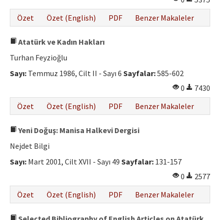
Özet
Özet (English)
PDF
Benzer Makaleler
Atatürk ve Kadın Hakları
Turhan Feyzioğlu
Sayı:
Temmuz 1986, Cilt II - Sayı 6
Sayfalar:
585-602
0
7430
Özet
Özet (English)
PDF
Benzer Makaleler
Yeni Doğuş: Manisa Halkevi Dergisi
Nejdet Bilgi
Sayı:
Mart 2001, Cilt XVII - Sayı 49
Sayfalar:
131-157
0
2577
Özet
Özet (English)
PDF
Benzer Makaleler
Selected Bibliography of English Articles on Atatürk