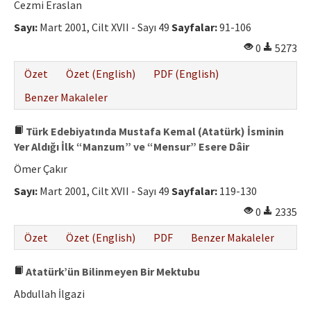
Cezmi Eraslan
Sayı:
Mart 2001, Cilt XVII - Sayı 49
Sayfalar:
91-106
0
5273
Özet
Özet (English)
PDF (English)
Benzer Makaleler
Türk Edebiyatında Mustafa Kemal (Atatürk) İsminin
Yer Aldığı İlk “Manzum” ve “Mensur” Esere Dâir
Ömer Çakır
Sayı:
Mart 2001, Cilt XVII - Sayı 49
Sayfalar:
119-130
0
2335
Özet
Özet (English)
PDF
Benzer Makaleler
Atatürk’ün Bilinmeyen Bir Mektubu
Abdullah İlgazi