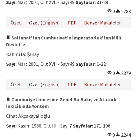
Sayı:
Mart 2001, Cilt XVII - Sayı 49
Sayfalar:
81-89
0
2783
Özet
Özet (English)
PDF
Benzer Makaleler
Saltanat’tan Cumhuriyet’e İmparatorluk’tan Millî
Devlet’e
Rahmi Doğanay
Sayı:
Mart 2001, Cilt XVII - Sayı 49
Sayfalar:
1-22
0
2879
Özet
Özet (English)
PDF
Benzer Makaleler
Cumhuriyet öncesine Genel Bir Bakış ve Atatürk
İnkılâbında Yöntem
Cihat Akçakayalıoğlu
Sayı:
Kasım 1986, Cilt III - Sayı 7
Sayfalar:
171-196
0
2244