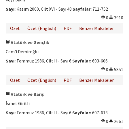
Etik İlkeler
Sayı:
Kasım 2000, Cilt XVI - Sayı 48
Sayfalar:
711-752
Yazar Rehberi
0
3910
Hakem Rehberi
Özet
Özet (English)
PDF
Benzer Makaleler
İletişim
Atatürk ve Gençlik
Cem'i Demiroğlu
Sayı:
Temmuz 1986, Cilt II - Sayı 6
Sayfalar:
603-606
0
5851
Özet
Özet (English)
PDF
Benzer Makaleler
Atatürk ve Barış
İsmet Giritli
Sayı:
Temmuz 1986, Cilt II - Sayı 6
Sayfalar:
607-613
0
2661