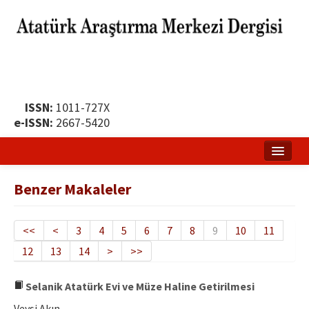
ISSN:
1011-727X
e-ISSN:
2667-5420
Ana Sayfa
Benzer Makaleler
Hakkında
Yayın Politikası
<<
<
3
4
5
6
7
8
9
10
11
12
13
14
>
>>
Dergi Kurulları
Yayın İlkeleri
Selanik Atatürk Evi ve Müze Haline Getirilmesi
Veysi Akın