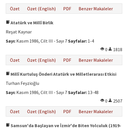
Özet
Özet (English)
PDF
Benzer Makaleler
Atatürk ve Millî Birlik
Reşat Kaynar
Sayı:
Kasım 1986, Cilt III - Sayı 7
Sayfalar:
1-4
0
1818
Özet
Özet (English)
PDF
Benzer Makaleler
Millî Kurtuluş Önderi Atatürk ve Milletlerarası Etkisi
Turhan Feyzioğlu
Sayı:
Kasım 1986, Cilt III - Sayı 7
Sayfalar:
13-48
0
2507
Özet
Özet (English)
PDF
Benzer Makaleler
Samsun'da Başlayan ve İzmir'de Biten Yolculuk (1919-