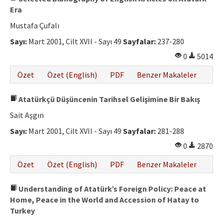
Era
Mustafa Çufalı
Sayı:
Mart 2001, Cilt XVII - Sayı 49
Sayfalar:
237-280
0
5014
Özet
Özet (English)
PDF
Benzer Makaleler
Atatürkçü Düşüncenin Tarihsel Gelişimine Bir Bakış
Sait Aşgın
Sayı:
Mart 2001, Cilt XVII - Sayı 49
Sayfalar:
281-288
0
2870
Özet
Özet (English)
PDF
Benzer Makaleler
Understanding of Atatürk’s Foreign Policy: Peace at
Home, Peace in the World and Accession of Hatay to
Turkey