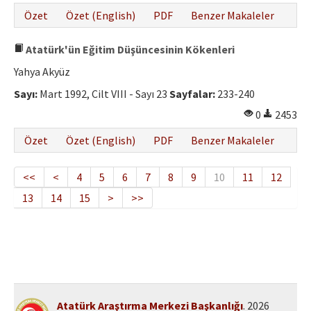
Özet
Özet (English)
PDF
Benzer Makaleler
Atatürk'ün Eğitim Düşüncesinin Kökenleri
Yahya Akyüz
Sayı:
Mart 1992, Cilt VIII - Sayı 23
Sayfalar:
233-240
0
2453
Özet
Özet (English)
PDF
Benzer Makaleler
<<
<
4
5
6
7
8
9
10
11
12
13
14
15
>
>>
Atatürk Araştırma Merkezi Başkanlığı
. 2026