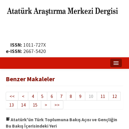
ISSN:
1011-727X
e-ISSN:
2667-5420
Ana Sayfa
Benzer Makaleler
Hakkında
Yayın Politikası
<<
<
4
5
6
7
8
9
10
11
12
13
14
15
>
>>
Dergi Kurulları
Yayın İlkeleri
Atatürk'ün Türk Toplumuna Bakış Açısı ve Gençliğin
Bu Bakış İçerisindeki Yeri