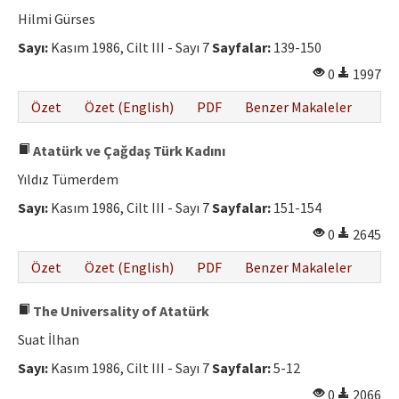
Etik İlkeler
Hilmi Gürses
Yazar Rehberi
Sayı:
Kasım 1986, Cilt III - Sayı 7
Sayfalar:
139-150
0
1997
Hakem Rehberi
Özet
Özet (English)
PDF
Benzer Makaleler
İletişim
Atatürk ve Çağdaş Türk Kadını
Yıldız Tümerdem
Sayı:
Kasım 1986, Cilt III - Sayı 7
Sayfalar:
151-154
0
2645
Özet
Özet (English)
PDF
Benzer Makaleler
The Universality of Atatürk
Suat İlhan
Sayı:
Kasım 1986, Cilt III - Sayı 7
Sayfalar:
5-12
0
2066