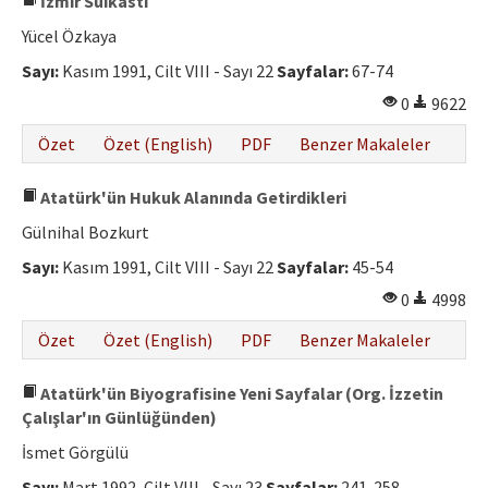
İzmir Suikastı
Yücel Özkaya
Sayı:
Kasım 1991, Cilt VIII - Sayı 22
Sayfalar:
67-74
0
9622
Özet
Özet (English)
PDF
Benzer Makaleler
Atatürk'ün Hukuk Alanında Getirdikleri
Gülnihal Bozkurt
Sayı:
Kasım 1991, Cilt VIII - Sayı 22
Sayfalar:
45-54
0
4998
Özet
Özet (English)
PDF
Benzer Makaleler
Atatürk'ün Biyografisine Yeni Sayfalar (Org. İzzetin
Çalışlar'ın Günlüğünden)
İsmet Görgülü
Sayı:
Mart 1992, Cilt VIII - Sayı 23
Sayfalar:
241-258