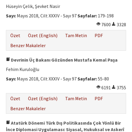
Etik İlkeler
Hüseyin Çelik, Şevket Nasir
Yazar Rehberi
Sayı:
Mayıs 2018, Cilt XXXIV - Sayı 97
Sayfalar:
179-198
7600
3328
Hakem Rehberi
Özet
Özet (English)
Tam Metin
PDF
İletişim
Benzer Makaleler
Devrinin Üç Bakanı Gözünden Mustafa Kemal Paşa
Fehim Kuruloğlu
Sayı:
Mayıs 2018, Cilt XXXIV - Sayı 97
Sayfalar:
55-80
6191
3755
Özet
Özet (English)
Tam Metin
PDF
Benzer Makaleler
Atatürk Dönemi Türk Dış Politikasında Çok Yönlü Bir
İnce Diplomasi Uygulaması: Siyasal, Hukuksal ve Askerî