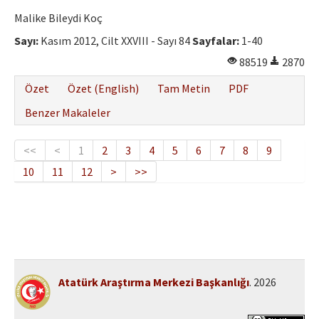
Malike Bileydi Koç
Sayı:
Kasım 2012, Cilt XXVIII - Sayı 84
Sayfalar:
1-40
88519
2870
Özet
Özet (English)
Tam Metin
PDF
Benzer Makaleler
<<
<
1
2
3
4
5
6
7
8
9
10
11
12
>
>>
Atatürk Araştırma Merkezi Başkanlığı
. 2026