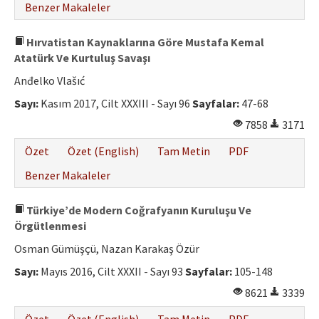
Benzer Makaleler
Hırvatistan Kaynaklarına Göre Mustafa Kemal
Atatürk Ve Kurtuluş Savaşı
Anđelko Vlašıć
Sayı:
Kasım 2017, Cilt XXXIII - Sayı 96
Sayfalar:
47-68
7858
3171
Özet
Özet (English)
Tam Metin
PDF
Benzer Makaleler
Türkiye’de Modern Coğrafyanın Kuruluşu Ve
Örgütlenmesi
Osman Gümüşçü, Nazan Karakaş Özür
Sayı:
Mayıs 2016, Cilt XXXII - Sayı 93
Sayfalar:
105-148
8621
3339