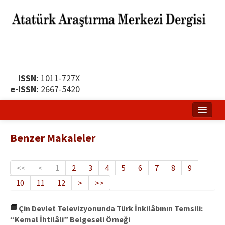
ISSN:
1011-727X
e-ISSN:
2667-5420
Ana Sayfa
Benzer Makaleler
Hakkında
Yayın Politikası
<<
<
1
2
3
4
5
6
7
8
9
10
11
12
>
>>
Dergi Kurulları
Yayın İlkeleri
Çin Devlet Televizyonunda Türk İnkilâbının Temsili:
“Kemal İhtilâli” Belgeseli Örneği