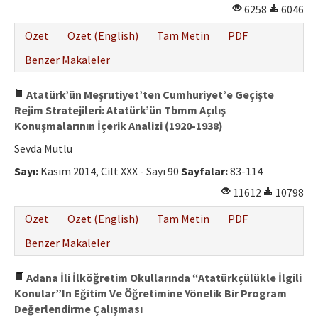
6258
6046
Özet
Özet (English)
Tam Metin
PDF
Benzer Makaleler
Atatürk’ün Meşrutiyet’ten Cumhuriyet’e Geçişte
Rejim Stratejileri: Atatürk’ün Tbmm Açılış
Konuşmalarının İçerik Analizi (1920-1938)
Sevda Mutlu
Sayı:
Kasım 2014, Cilt XXX - Sayı 90
Sayfalar:
83-114
11612
10798
Özet
Özet (English)
Tam Metin
PDF
Benzer Makaleler
Adana İli İlköğretim Okullarında “Atatürkçülükle İlgili
Konular”In Eğitim Ve Öğretimine Yönelik Bir Program
Değerlendirme Çalışması