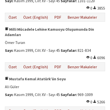
Sayı:
Kasım 1999, Cilt XV - Sayı 45
Sayfalar:
1101-1120
0
3855
Özet
Özet (English)
PDF
Benzer Makaleler
Milli Mücadele Lehine Kamuoyu Oluşumunda Din
Adamları
Ömer Turan
Sayı:
Kasım 1999, Cilt XV - Sayı 45
Sayfalar:
821-834
0
6096
Özet
Özet (English)
PDF
Benzer Makaleler
Mustafa Kemal Atatürk’ün Soyu
Ali Güler
Sayı:
Kasım 1999, Cilt XV - Sayı 45
Sayfalar:
969-1009
0
5266