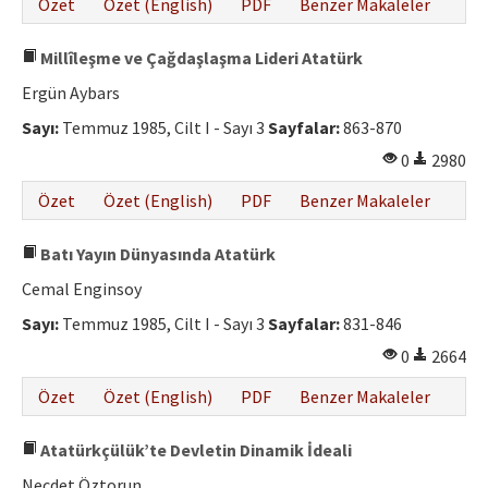
Özet
Özet (English)
PDF
Benzer Makaleler
Millîleşme ve Çağdaşlaşma Lideri Atatürk
Ergün Aybars
Sayı:
Temmuz 1985, Cilt I - Sayı 3
Sayfalar:
863-870
0
2980
Özet
Özet (English)
PDF
Benzer Makaleler
Batı Yayın Dünyasında Atatürk
Cemal Enginsoy
Sayı:
Temmuz 1985, Cilt I - Sayı 3
Sayfalar:
831-846
0
2664
Özet
Özet (English)
PDF
Benzer Makaleler
Atatürkçülük’te Devletin Dinamik İdeali
Necdet Öztorun