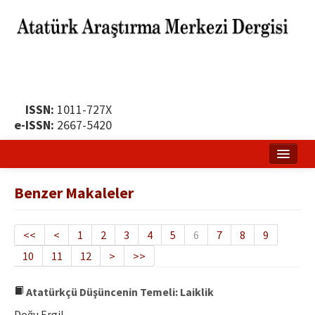
ISSN:
1011-727X
e-ISSN:
2667-5420
Ana Sayfa
Benzer Makaleler
Hakkında
Yayın Politikası
<<
<
1
2
3
4
5
6
7
8
9
10
11
12
>
>>
Dergi Kurulları
Yayın İlkeleri
Atatürkçü Düşüncenin Temeli: Laiklik
Doğu Ergil