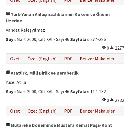
Özet
Özet (English)
PDF
Benzer Makaleler
Türk-Yunan Anlaşmazlıklarının Kökeni ve Önemi
Üzerine
Vahdet Keleşyılmaz
Sayı:
Mart 2000, Cilt XVI - Sayı 46
Sayfalar:
277-286
0
2277
Özet
Özet (English)
PDF
Benzer Makaleler
Atatürk, Millî Birlik ve Beraberlik
Yücel Atila
Sayı:
Mart 2000, Cilt XVI - Sayı 46
Sayfalar:
117-132
0
2782
Özet
Özet (English)
PDF
Benzer Makaleler
Mütareke Döneminde Mustafa Kemal Paşa-Kont