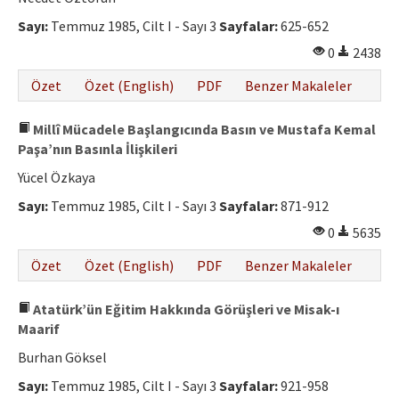
Sayı:
Temmuz 1985, Cilt I - Sayı 3
Sayfalar:
625-652
0
2438
Özet
Özet (English)
PDF
Benzer Makaleler
Millî Mücadele Başlangıcında Basın ve Mustafa Kemal
Paşa’nın Basınla İlişkileri
Yücel Özkaya
Sayı:
Temmuz 1985, Cilt I - Sayı 3
Sayfalar:
871-912
0
5635
Özet
Özet (English)
PDF
Benzer Makaleler
Atatürk’ün Eğitim Hakkında Görüşleri ve Misak-ı
Maarif
Burhan Göksel
Sayı:
Temmuz 1985, Cilt I - Sayı 3
Sayfalar:
921-958