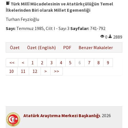
Türk Millî Mücadelesinin ve Atatürkçülüğün Temel
İlkelerinden Biri olarak Millet Egemenliği
Turhan Feyzioğlu
Sayı:
Temmuz 1985, Cilt I - Sayı 3
Sayfalar:
741-792
0
2889
Özet
Özet (English)
PDF
Benzer Makaleler
<<
<
1
2
3
4
5
6
7
8
9
10
11
12
>
>>
Atatürk Araştırma Merkezi Başkanlığı
. 2026