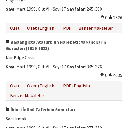
Etik İlkeler
Sayı:
Mart 1990, Cilt VI - Sayı 17
Sayfalar:
245-300
Yazar Rehberi
0
2326
Hakem Rehberi
Özet
Özet (English)
PDF
Benzer Makaleler
İletişim
Başlangıçta Atatürk'ün Hareketi : Yabancıların
Görüşleri (1919-1921)
Nur Bilge Crıss
Sayı:
Mart 1990, Cilt VI - Sayı 17
Sayfalar:
345-376
0
4635
Özet
Özet (English)
PDF (English)
Benzer Makaleler
İkinci İnönü Zaferinin Sonuçları
Sadi Irmak
Sayı:
Mart 1990, Cilt VI - Sayı 17
Sayfalar:
377-380