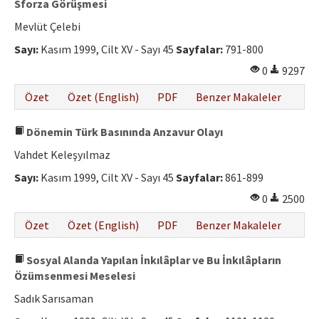
Sforza Görüşmesi
Mevlüt Çelebi
Sayı:
Kasım 1999, Cilt XV - Sayı 45
Sayfalar:
791-800
0
9297
Özet
Özet (English)
PDF
Benzer Makaleler
Dönemin Türk Basınında Anzavur Olayı
Vahdet Keleşyılmaz
Sayı:
Kasım 1999, Cilt XV - Sayı 45
Sayfalar:
861-899
0
2500
Özet
Özet (English)
PDF
Benzer Makaleler
Sosyal Alanda Yapılan İnkılâplar ve Bu İnkılâpların
Özümsenmesi Meselesi
Sadık Sarısaman