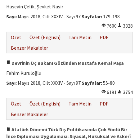
Etik İlkeler
Hüseyin Çelik, Şevket Nasir
Yazar Rehberi
Sayı:
Mayıs 2018, Cilt XXXIV - Sayı 97
Sayfalar:
179-198
7600
3328
Hakem Rehberi
Özet
Özet (English)
Tam Metin
PDF
İletişim
Benzer Makaleler
Devrinin Üç Bakanı Gözünden Mustafa Kemal Paşa
Fehim Kuruloğlu
Sayı:
Mayıs 2018, Cilt XXXIV - Sayı 97
Sayfalar:
55-80
6191
3754
Özet
Özet (English)
Tam Metin
PDF
Benzer Makaleler
Atatürk Dönemi Türk Dış Politikasında Çok Yönlü Bir
İnce Diplomasi Uygulaması: Siyasal, Hukuksal ve Askerî