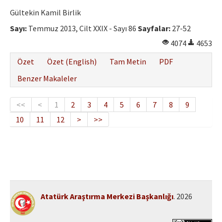
Gültekin Kamil Birlik
Sayı:
Temmuz 2013, Cilt XXIX - Sayı 86
Sayfalar:
27-52
4074
4653
Özet
Özet (English)
Tam Metin
PDF
Benzer Makaleler
<<
<
1
2
3
4
5
6
7
8
9
10
11
12
>
>>
Atatürk Araştırma Merkezi Başkanlığı
. 2026