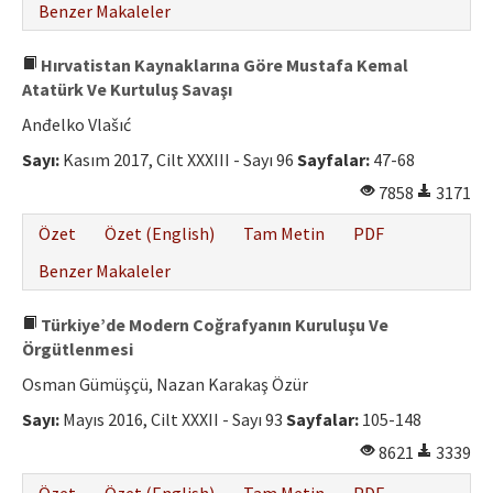
Benzer Makaleler
Hırvatistan Kaynaklarına Göre Mustafa Kemal
Atatürk Ve Kurtuluş Savaşı
Anđelko Vlašıć
Sayı:
Kasım 2017, Cilt XXXIII - Sayı 96
Sayfalar:
47-68
7858
3171
Özet
Özet (English)
Tam Metin
PDF
Benzer Makaleler
Türkiye’de Modern Coğrafyanın Kuruluşu Ve
Örgütlenmesi
Osman Gümüşçü, Nazan Karakaş Özür
Sayı:
Mayıs 2016, Cilt XXXII - Sayı 93
Sayfalar:
105-148
8621
3339