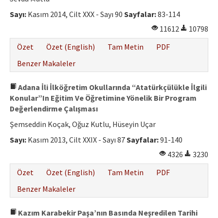
Sayı:
Kasım 2014, Cilt XXX - Sayı 90
Sayfalar:
83-114
11612
10798
Özet
Özet (English)
Tam Metin
PDF
Benzer Makaleler
Adana İli İlköğretim Okullarında “Atatürkçülükle İlgili
Konular”In Eğitim Ve Öğretimine Yönelik Bir Program
Değerlendirme Çalışması
Şemseddin Koçak, Oğuz Kutlu, Hüseyin Uçar
Sayı:
Kasım 2013, Cilt XXIX - Sayı 87
Sayfalar:
91-140
4326
3230
Özet
Özet (English)
Tam Metin
PDF
Benzer Makaleler
Kazım Karabekir Paşa’nın Basında Neşredilen Tarihi