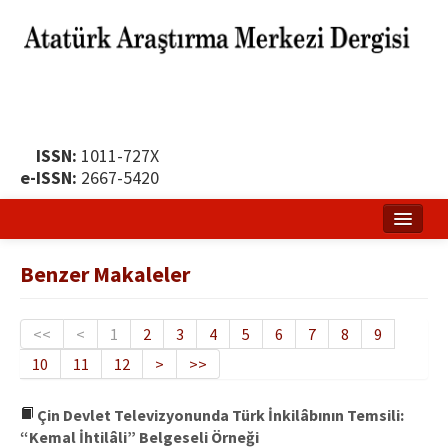
ISSN:
1011-727X
e-ISSN:
2667-5420
Ana Sayfa
Benzer Makaleler
Hakkında
Yayın Politikası
<<
<
1
2
3
4
5
6
7
8
9
10
11
12
>
>>
Dergi Kurulları
Yayın İlkeleri
Çin Devlet Televizyonunda Türk İnkilâbının Temsili:
“Kemal İhtilâli” Belgeseli Örneği