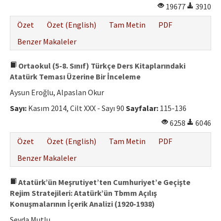
19677
3910
Özet
Özet (English)
Tam Metin
PDF
Benzer Makaleler
Ortaokul (5-8. Sınıf) Türkçe Ders Kitaplarındaki
Atatürk Teması Üzerine Bir İnceleme
Aysun Eroğlu, Alpaslan Okur
Sayı:
Kasım 2014, Cilt XXX - Sayı 90
Sayfalar:
115-136
6258
6046
Özet
Özet (English)
Tam Metin
PDF
Benzer Makaleler
Atatürk’ün Meşrutiyet’ten Cumhuriyet’e Geçişte
Rejim Stratejileri: Atatürk’ün Tbmm Açılış
Konuşmalarının İçerik Analizi (1920-1938)
Sevda Mutlu