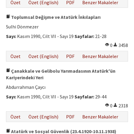
Özet
Özet (English)
PDF
Benzer Makaleler
Toplumsal Değişme ve Atatürk İnkılapları
Sulhi Dönmezer
Sayı:
Kasım 1990, Cilt VII - Sayı 19
Sayfalar:
21-28
0
3458
Özet
Özet (English)
PDF
Benzer Makaleler
Çanakkale ve Gelibolu Yarımadasının Atatürk'ün
Kariyerindeki Yeri
Abdurrahman Çaycı
Sayı:
Kasım 1990, Cilt VII - Sayı 19
Sayfalar:
29-44
0
2318
Özet
Özet (English)
PDF
Benzer Makaleler
Atatürk ve Sosyal Güvenlik (23.4.1920-10.11.1938)