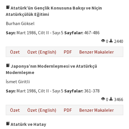
Atatürk’ün Gençlik Konusuna Bakışı ve Niçin
Atatürkçülük Eğitimi
Burhan Göksel
Sayı:
Mart 1986, Cilt II - Sayı 5
Sayfalar:
467-486
0
2440
Özet
Özet (English)
PDF
Benzer Makaleler
Japonya’nın Modernleşmesi ve Atatürkçü
Modernleşme
İsmet Giritli
Sayı:
Mart 1986, Cilt II - Sayı 5
Sayfalar:
361-378
0
3466
Özet
Özet (English)
PDF
Benzer Makaleler
Atatürk ve Hatay