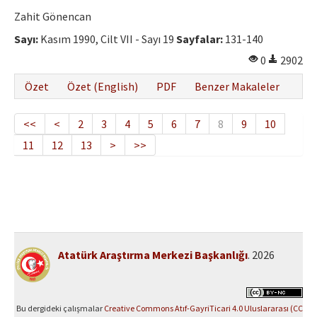
Zahit Gönencan
Sayı:
Kasım 1990, Cilt VII - Sayı 19
Sayfalar:
131-140
0
2902
Özet
Özet (English)
PDF
Benzer Makaleler
<<
<
2
3
4
5
6
7
8
9
10
11
12
13
>
>>
Atatürk Araştırma Merkezi Başkanlığı
. 2026
Bu dergideki çalışmalar
Creative Commons Atıf-GayriTicari 4.0 Uluslararası (CC