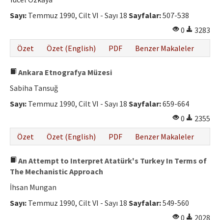
Etik İlkeler
Sayı:
Temmuz 1990, Cilt VI - Sayı 18
Sayfalar:
507-538
Yazar Rehberi
0
3283
Hakem Rehberi
Özet
Özet (English)
PDF
Benzer Makaleler
İletişim
Ankara Etnografya Müzesi
Sabiha Tansuğ
Sayı:
Temmuz 1990, Cilt VI - Sayı 18
Sayfalar:
659-664
0
2355
Özet
Özet (English)
PDF
Benzer Makaleler
An Attempt to Interpret Atatürk's Turkey In Terms of
The Mechanistic Approach
İhsan Mungan
Sayı:
Temmuz 1990, Cilt VI - Sayı 18
Sayfalar:
549-560
0
2028