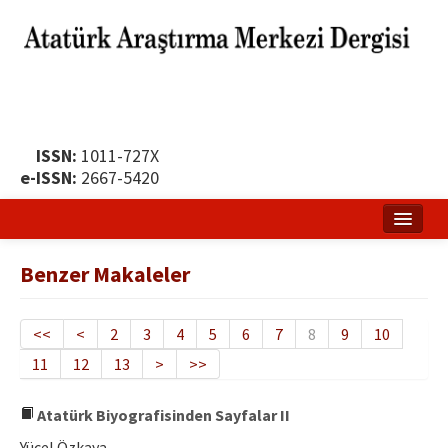
ISSN:
1011-727X
e-ISSN:
2667-5420
Ana Sayfa
Benzer Makaleler
Hakkında
Yayın Politikası
<<
<
2
3
4
5
6
7
8
9
10
11
12
13
>
>>
Dergi Kurulları
Yayın İlkeleri
Atatürk Biyografisinden Sayfalar II
Yücel Özkaya