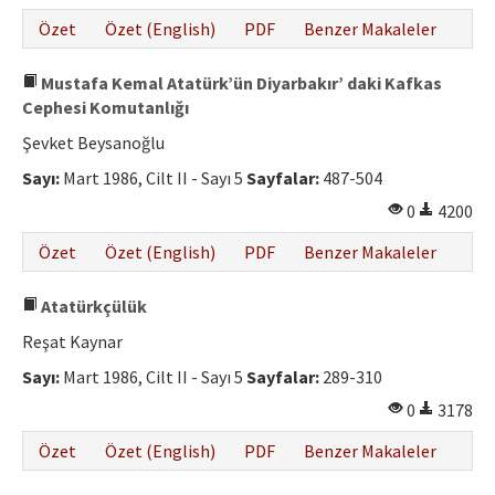
Özet
Özet (English)
PDF
Benzer Makaleler
Mustafa Kemal Atatürk’ün Diyarbakır’ daki Kafkas
Cephesi Komutanlığı
Şevket Beysanoğlu
Sayı:
Mart 1986, Cilt II - Sayı 5
Sayfalar:
487-504
0
4200
Özet
Özet (English)
PDF
Benzer Makaleler
Atatürkçülük
Reşat Kaynar
Sayı:
Mart 1986, Cilt II - Sayı 5
Sayfalar:
289-310
0
3178
Özet
Özet (English)
PDF
Benzer Makaleler