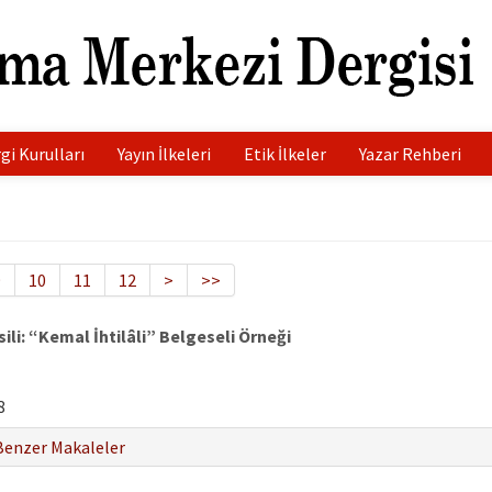
gi Kurulları
Yayın İlkeleri
Etik İlkeler
Yazar Rehberi
9
10
11
12
>
>>
li: “Kemal İhtilâli” Belgeseli Örneği
8
Benzer Makaleler