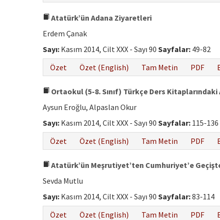
Atatürk’ün Adana Ziyaretleri
Erdem Çanak
Sayı:
Kasım 2014, Cilt XXX - Sayı 90
Sayfalar:
49-82
Özet
Özet (English)
Tam Metin
PDF
Ortaokul (5-8. Sınıf) Türkçe Ders Kitaplarındak
Aysun Eroğlu, Alpaslan Okur
Sayı:
Kasım 2014, Cilt XXX - Sayı 90
Sayfalar:
115-136
Özet
Özet (English)
Tam Metin
PDF
Atatürk’ün Meşrutiyet’ten Cumhuriyet’e Geçişte 
Sevda Mutlu
Sayı:
Kasım 2014, Cilt XXX - Sayı 90
Sayfalar:
83-114
Özet
Özet (English)
Tam Metin
PDF