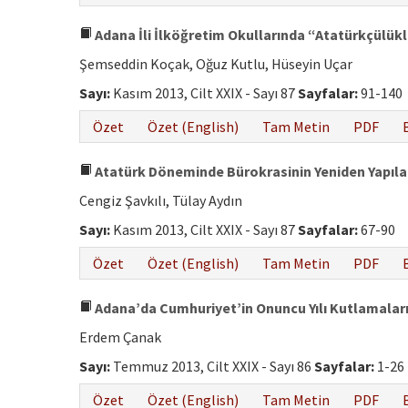
Adana İli İlköğretim Okullarında “Atatürkçülükl
Şemseddin Koçak, Oğuz Kutlu, Hüseyin Uçar
Sayı:
Kasım 2013, Cilt XXIX - Sayı 87
Sayfalar:
91-140
Özet
Özet (English)
Tam Metin
PDF
Atatürk Döneminde Bürokrasinin Yeniden Yapıla
Cengiz Şavkılı, Tülay Aydın
Sayı:
Kasım 2013, Cilt XXIX - Sayı 87
Sayfalar:
67-90
Özet
Özet (English)
Tam Metin
PDF
Adana’da Cumhuriyet’in Onuncu Yılı Kutlamalar
Erdem Çanak
Sayı:
Temmuz 2013, Cilt XXIX - Sayı 86
Sayfalar:
1-26
Özet
Özet (English)
Tam Metin
PDF