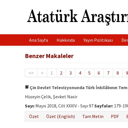
Ana Sayfa
Hakkında
Yayın Politikası
Der
Benzer Makaleler
<<
<
1
2
3
4
5
6
7
8
Çin Devlet Televizyonunda Türk İnkilâbının Temsi
Hüseyin Çelik, Şevket Nasir
Sayı:
Mayıs 2018, Cilt XXXIV - Sayı 97
Sayfalar:
179-19
Özet
Özet (English)
Tam Metin
PDF