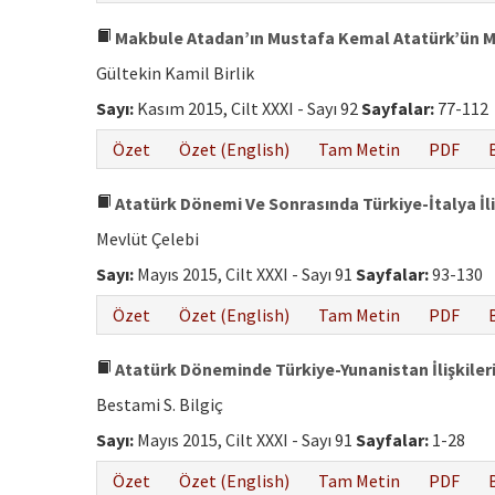
Makbule Atadan’ın Mustafa Kemal Atatürk’ün Mi
Gültekin Kamil Birlik
Sayı:
Kasım 2015, Cilt XXXI - Sayı 92
Sayfalar:
77-112
Özet
Özet (English)
Tam Metin
PDF
Atatürk Dönemi Ve Sonrasında Türkiye-İtalya İliş
Mevlüt Çelebi
Sayı:
Mayıs 2015, Cilt XXXI - Sayı 91
Sayfalar:
93-130
Özet
Özet (English)
Tam Metin
PDF
Atatürk Döneminde Türkiye-Yunanistan İlişkileri
Bestami S. Bilgiç
Sayı:
Mayıs 2015, Cilt XXXI - Sayı 91
Sayfalar:
1-28
Özet
Özet (English)
Tam Metin
PDF