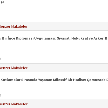
aşa
Benzer Makaleler
 Bir İnce Diplomasi Uygulaması: Siyasal, Hukuksal ve Askerî B
8
Benzer Makaleler
e Kutlamalar Sırasında Yaşanan Müessif Bir Hadise: Çomuzade 
0
Benzer Makaleler