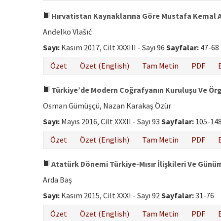
Hırvatistan Kaynaklarına Göre Mustafa Kemal A
Anđelko Vlašıć
Sayı:
Kasım 2017, Cilt XXXIII - Sayı 96
Sayfalar:
47-68
Özet
Özet (English)
Tam Metin
PDF
Türkiye’de Modern Coğrafyanın Kuruluşu Ve Ör
Osman Gümüşçü, Nazan Karakaş Özür
Sayı:
Mayıs 2016, Cilt XXXII - Sayı 93
Sayfalar:
105-14
Özet
Özet (English)
Tam Metin
PDF
Atatürk Dönemi Türkiye-Mısır İlişkileri Ve Günü
Arda Baş
Sayı:
Kasım 2015, Cilt XXXI - Sayı 92
Sayfalar:
31-76
Özet
Özet (English)
Tam Metin
PDF