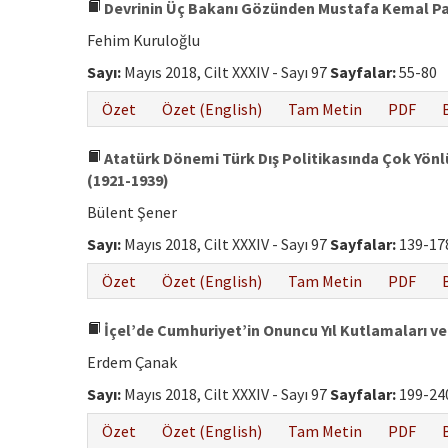
Devrinin Üç Bakanı Gözünden Mustafa Kemal P
Fehim Kuruloğlu
Sayı:
Mayıs 2018, Cilt XXXIV - Sayı 97
Sayfalar:
55-80
Özet
Özet (English)
Tam Metin
PDF
Atatürk Dönemi Türk Dış Politikasında Çok Yönlü
(1921-1939)
Bülent Şener
Sayı:
Mayıs 2018, Cilt XXXIV - Sayı 97
Sayfalar:
139-17
Özet
Özet (English)
Tam Metin
PDF
İçel’de Cumhuriyet’in Onuncu Yıl Kutlamaları v
Erdem Çanak
Sayı:
Mayıs 2018, Cilt XXXIV - Sayı 97
Sayfalar:
199-24
Özet
Özet (English)
Tam Metin
PDF