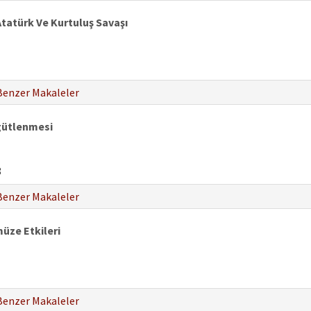
tatürk Ve Kurtuluş Savaşı
Benzer Makaleler
gütlenmesi
8
Benzer Makaleler
müze Etkileri
Benzer Makaleler