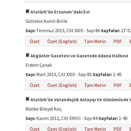
Atatürk’ün Erzurum’daki Evi
Gültekin Kamil Birlik
Sayı:
Temmuz 2013, Cilt XXIX - Sayı 86
Sayfalar:
27-5
Özet
Özet (English)
Tam Metin
PDF
Akgünler Gazetesi ve Gazetede Adana Halkevi
Erdem Çanak
Sayı:
Mart 2013, Cilt XXIX - Sayı 85
Sayfalar:
1-45
Özet
Özet (English)
Tam Metin
PDF
Atatürk’ün Vatandaşlık Anlayışı Ve Günümüzde 
Malike Bileydi Koç
Sayı:
Kasım 2012, Cilt XXVIII - Sayı 84
Sayfalar:
1-40
Özet
Özet (English)
Tam Metin
PDF