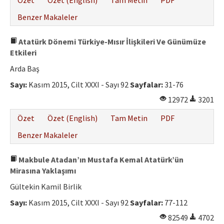
Özet
Özet (English)
Tam Metin
PDF
Benzer Makaleler
Atatürk Dönemi Türkiye-Mısır İlişkileri Ve Günümüze
Etkileri
Arda Baş
Sayı:
Kasım 2015, Cilt XXXI - Sayı 92
Sayfalar:
31-76
12972
3201
Özet
Özet (English)
Tam Metin
PDF
Benzer Makaleler
Makbule Atadan’ın Mustafa Kemal Atatürk’ün
Mirasına Yaklaşımı
Gültekin Kamil Birlik
Sayı:
Kasım 2015, Cilt XXXI - Sayı 92
Sayfalar:
77-112
82549
4702