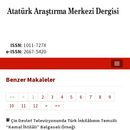
ISSN:
1011-727X
e-ISSN:
2667-5420
Ana Sayfa
Benzer Makaleler
Hakkında
Yayın Politikası
<<
<
1
2
3
4
5
6
7
8
9
10
11
12
>
>>
Dergi Kurulları
Yayın İlkeleri
Çin Devlet Televizyonunda Türk İnkilâbının Temsili:
“Kemal İhtilâli” Belgeseli Örneği