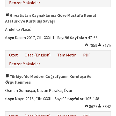
Benzer Makaleler
Hırvatistan Kaynaklarına Göre Mustafa Kemal
Atatürk Ve Kurtuluş Savaşı
Anđelko Vlašıć
Sayı:
Kasım 2017, Cilt XXXIII - Sayı 96
Sayfalar:
47-68
7859
3175
Özet
Özet (English)
Tam Metin
PDF
Benzer Makaleler
Türkiye’de Modern Coğrafyanın Kuruluşu Ve
Örgütlenmesi
Osman Gümüşçü, Nazan Karakaş Özür
Sayı:
Mayıs 2016, Cilt XXXII - Sayı 93
Sayfalar:
105-148
8627
3342