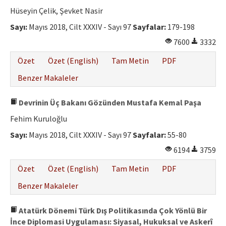
Etik İlkeler
Hüseyin Çelik, Şevket Nasir
Yazar Rehberi
Sayı:
Mayıs 2018, Cilt XXXIV - Sayı 97
Sayfalar:
179-198
7600
3332
Hakem Rehberi
Özet
Özet (English)
Tam Metin
PDF
İletişim
Benzer Makaleler
Devrinin Üç Bakanı Gözünden Mustafa Kemal Paşa
Fehim Kuruloğlu
Sayı:
Mayıs 2018, Cilt XXXIV - Sayı 97
Sayfalar:
55-80
6194
3759
Özet
Özet (English)
Tam Metin
PDF
Benzer Makaleler
Atatürk Dönemi Türk Dış Politikasında Çok Yönlü Bir
İnce Diplomasi Uygulaması: Siyasal, Hukuksal ve Askerî