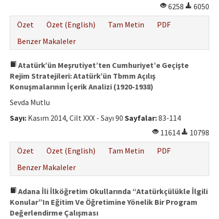
6258
6050
Özet
Özet (English)
Tam Metin
PDF
Benzer Makaleler
Atatürk’ün Meşrutiyet’ten Cumhuriyet’e Geçişte
Rejim Stratejileri: Atatürk’ün Tbmm Açılış
Konuşmalarının İçerik Analizi (1920-1938)
Sevda Mutlu
Sayı:
Kasım 2014, Cilt XXX - Sayı 90
Sayfalar:
83-114
11614
10798
Özet
Özet (English)
Tam Metin
PDF
Benzer Makaleler
Adana İli İlköğretim Okullarında “Atatürkçülükle İlgili
Konular”In Eğitim Ve Öğretimine Yönelik Bir Program
Değerlendirme Çalışması