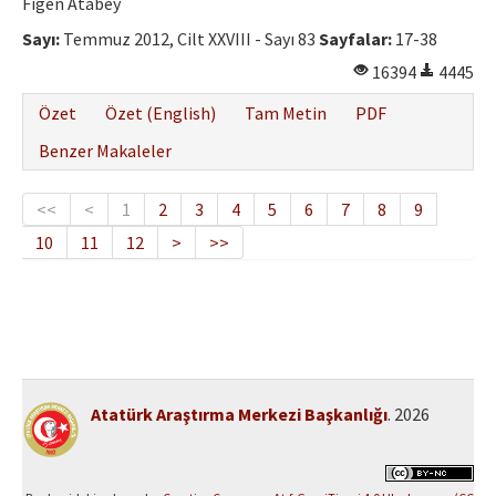
Figen Atabey
Sayı:
Temmuz 2012, Cilt XXVIII - Sayı 83
Sayfalar:
17-38
16394
4445
Özet
Özet (English)
Tam Metin
PDF
Benzer Makaleler
<<
<
1
2
3
4
5
6
7
8
9
10
11
12
>
>>
Atatürk Araştırma Merkezi Başkanlığı
. 2026