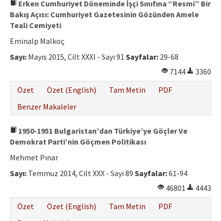
Erken Cumhuriyet Döneminde İşçi Sınıfına “Resmi” Bir
Bakış Açısı: Cumhuriyet Gazetesinin Gözünden Amele
Teali Cemiyeti
Eminalp Malkoç
Sayı:
Mayıs 2015, Cilt XXXI - Sayı 91
Sayfalar:
29-68
7144
3360
Özet
Özet (English)
Tam Metin
PDF
Benzer Makaleler
1950-1951 Bulgaristan’dan Türkiye’ye Göçler Ve
Demokrat Parti’nin Göçmen Politikası
Mehmet Pınar
Sayı:
Temmuz 2014, Cilt XXX - Sayı 89
Sayfalar:
61-94
46801
4443
Özet
Özet (English)
Tam Metin
PDF