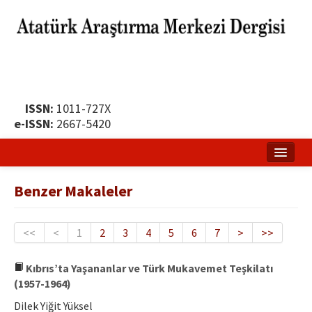
ISSN:
1011-727X
e-ISSN:
2667-5420
Ana Sayfa
Benzer Makaleler
Hakkında
Yayın Politikası
<<
<
1
2
3
4
5
6
7
>
>>
Dergi Kurulları
Kıbrıs’ta Yaşananlar ve Türk Mukavemet Teşkilatı
(1957-1964)
Yayın İlkeleri
Dilek Yiğit Yüksel