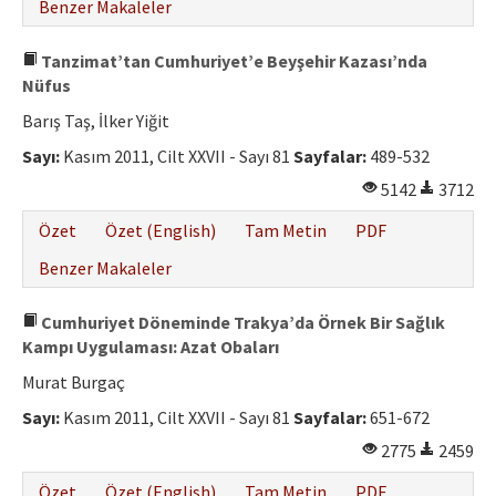
Benzer Makaleler
Tanzimat’tan Cumhuriyet’e Beyşehir Kazası’nda
Nüfus
Barış Taş, İlker Yiğit
Sayı:
Kasım 2011, Cilt XXVII - Sayı 81
Sayfalar:
489-532
5142
3712
Özet
Özet (English)
Tam Metin
PDF
Benzer Makaleler
Cumhuriyet Döneminde Trakya’da Örnek Bir Sağlık
Kampı Uygulaması: Azat Obaları
Murat Burgaç
Sayı:
Kasım 2011, Cilt XXVII - Sayı 81
Sayfalar:
651-672
2775
2459
Özet
Özet (English)
Tam Metin
PDF