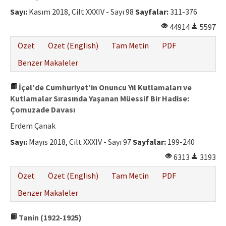
Etik İlkeler
Sayı:
Kasım 2018, Cilt XXXIV - Sayı 98
Sayfalar:
311-376
Yazar Rehberi
44914
5597
Hakem Rehberi
Özet
Özet (English)
Tam Metin
PDF
İletişim
Benzer Makaleler
İçel’de Cumhuriyet’in Onuncu Yıl Kutlamaları ve
Kutlamalar Sırasında Yaşanan Müessif Bir Hadise:
Çomuzade Davası
Erdem Çanak
Sayı:
Mayıs 2018, Cilt XXXIV - Sayı 97
Sayfalar:
199-240
6313
3193
Özet
Özet (English)
Tam Metin
PDF
Benzer Makaleler
Tanin (1922-1925)