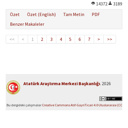
14372
3189
Özet
Özet (English)
Tam Metin
PDF
Benzer Makaleler
<<
<
1
2
3
4
5
6
7
>
>>
Atatürk Araştırma Merkezi Başkanlığı
. 2026
Bu dergideki çalışmalar
Creative Commons Atıf-GayriTicari 4.0 Uluslararası (CC
BY-NC 4.0)
ile lisanslanmıştır.
Yazılım Parkı - Bilimsel Dergi Yayınlama ve Yönetim Sistemi