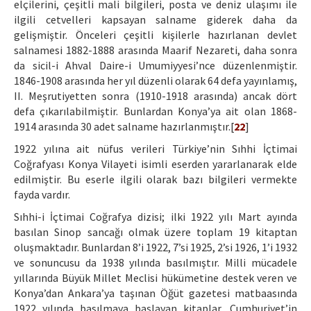
elçilerini, çeşitli mali bilgileri, posta ve deniz ulaşımı ile
ilgili cetvelleri kapsayan salname giderek daha da
gelişmiştir. Önceleri çeşitli kişilerle hazırlanan devlet
salnamesi 1882-1888 arasında Maarif Nezareti, daha sonra
da sicil-i Ahval Daire-i Umumiyyesi’nce düzenlenmiştir.
1846-1908 arasında her yıl düzenli olarak 64 defa yayınlamış,
II. Meşrutiyetten sonra (1910-1918 arasında) ancak dört
defa çıkarılabilmiştir. Bunlardan Konya’ya ait olan 1868-
1914 arasında 30 adet salname hazırlanmıştır.[
22
]
1922 yılına ait nüfus verileri Türkiye’nin Sıhhi İçtimai
Coğrafyası Konya Vilayeti isimli eserden yararlanarak elde
edilmiştir. Bu eserle ilgili olarak bazı bilgileri vermekte
fayda vardır.
Sıhhi-i İçtimai Coğrafya dizisi; ilki 1922 yılı Mart ayında
basılan Sinop sancağı olmak üzere toplam 19 kitaptan
oluşmaktadır. Bunlardan 8’i 1922, 7’si 1925, 2’si 1926, 1’i 1932
ve sonuncusu da 1938 yılında basılmıştır. Milli mücadele
yıllarında Büyük Millet Meclisi hükümetine destek veren ve
Konya’dan Ankara’ya taşınan Öğüt gazetesi matbaasında
1922 yılında basılmaya başlayan kitaplar, Cumhuriyet’in