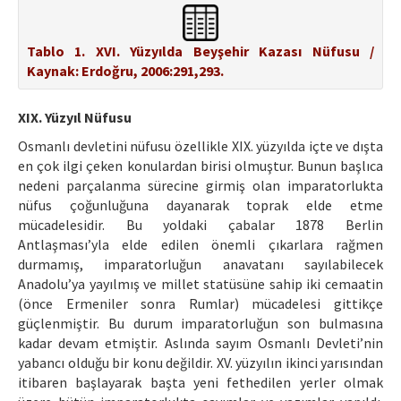
Tablo 1. XVI. Yüzyılda Beyşehir Kazası Nüfusu /
Kaynak: Erdoğru, 2006:291,293.
XIX. Yüzyıl Nüfusu
Osmanlı devletini nüfusu özellikle XIX. yüzyılda içte ve dışta
en çok ilgi çeken konulardan birisi olmuştur. Bunun başlıca
nedeni parçalanma sürecine girmiş olan imparatorlukta
nüfus çoğunluğuna dayanarak toprak elde etme
mücadelesidir. Bu yoldaki çabalar 1878 Berlin
Antlaşması’yla elde edilen önemli çıkarlara rağmen
durmamış, imparatorluğun anavatanı sayılabilecek
Anadolu’ya yayılmış ve millet statüsüne sahip iki cemaatin
(önce Ermeniler sonra Rumlar) mücadelesi gittikçe
güçlenmiştir. Bu durum imparatorluğun son bulmasına
kadar devam etmiştir. Aslında sayım Osmanlı Devleti’nin
yabancı olduğu bir konu değildir. XV. yüzyılın ikinci yarısından
itibaren başlayarak başta yeni fethedilen yerler olmak