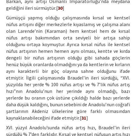
Barkan, aynı artışı Osmanlı İmparatorluğu’nda meydana
geldiğini ileri sürmüştür.[
30
]
Gümüşçü yapmış olduğu çalışmasında kırsal ve kentsel
nüfus artışını diğer merkezlerle kıyaslamış ve çalışma alanı
olan Larende’nin (Karaman) hem kentsel hem de kırsal
nüfus artışı bakımından orta seviyeli bir artışa sahip
olduğunu ortaya koymuştur. Ayrıca kırsal nüfus ile kentsel
nüfus artışının hemen hemen aynı olması, kentte ve kırda
dengeli bir nüfus artışının olduğu gibi sahada göçlerin
henüz büyük oranlarda olmadığını ya da kentlerin ve kırların
aynı karakterli bir göç olayına sahne olduğunu ifade
etmiştir. İlgili çalışmasında Braudel’in ileri sürdüğü, “XVI.
yüzyılda her yerde % 100 nüfus artışı ve % 7’lik nüfus artış
hızı”nın Anadolu’nun her yerinde aynı olmadığı, bazı
yerlerde bu oranın çok üstüne çıkıldığı halde bazı yerlerde
daha düşük kaldığını, bunun sebebini de Anadolu’nun coğrafi
şartlarının Akdeniz ülkelerine göre farklı olmasından
kaynaklanabileceğini ifade etmiştir.[
31
]
XVI. yüzyıl Anadolu’sunda nüfus artış hızı, Braudel’in ileri
sürdüğü % 7’den farklıdır. Kırsal ve kentsel nüfusun artış hızı