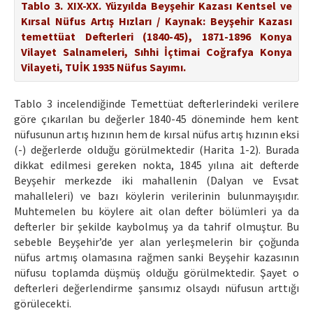
Tablo 3. XIX-XX. Yüzyılda Beyşehir Kazası Kentsel ve
Kırsal Nüfus Artış Hızları / Kaynak: Beyşehir Kazası
temettüat Defterleri (1840-45), 1871-1896 Konya
Vilayet Salnameleri, Sıhhi İçtimai Coğrafya Konya
Vilayeti, TUİK 1935 Nüfus Sayımı.
Tablo 3 incelendiğinde Temettüat defterlerindeki verilere
göre çıkarılan bu değerler 1840-45 döneminde hem kent
nüfusunun artış hızının hem de kırsal nüfus artış hızının eksi
(-) değerlerde olduğu görülmektedir (Harita 1-2). Burada
dikkat edilmesi gereken nokta, 1845 yılına ait defterde
Beyşehir merkezde iki mahallenin (Dalyan ve Evsat
mahalleleri) ve bazı köylerin verilerinin bulunmayışıdır.
Muhtemelen bu köylere ait olan defter bölümleri ya da
defterler bir şekilde kaybolmuş ya da tahrif olmuştur. Bu
sebeble Beyşehir’de yer alan yerleşmelerin bir çoğunda
nüfus artmış olamasına rağmen sanki Beyşehir kazasının
nüfusu toplamda düşmüş olduğu görülmektedir. Şayet o
defterleri değerlendirme şansımız olsaydı nüfusun arttığı
görülecekti.