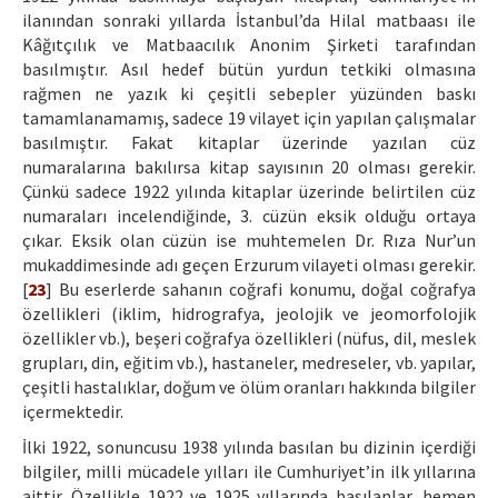
ilanından sonraki yıllarda İstanbul’da Hilal matbaası ile
Kâğıtçılık ve Matbaacılık Anonim Şirketi tarafından
basılmıştır. Asıl hedef bütün yurdun tetkiki olmasına
rağmen ne yazık ki çeşitli sebepler yüzünden baskı
tamamlanamamış, sadece 19 vilayet için yapılan çalışmalar
basılmıştır. Fakat kitaplar üzerinde yazılan cüz
numaralarına bakılırsa kitap sayısının 20 olması gerekir.
Çünkü sadece 1922 yılında kitaplar üzerinde belirtilen cüz
numaraları incelendiğinde, 3. cüzün eksik olduğu ortaya
çıkar. Eksik olan cüzün ise muhtemelen Dr. Rıza Nur’un
mukaddimesinde adı geçen Erzurum vilayeti olması gerekir.
[
23
] Bu eserlerde sahanın coğrafi konumu, doğal coğrafya
özellikleri (iklim, hidrografya, jeolojik ve jeomorfolojik
özellikler vb.), beşeri coğrafya özellikleri (nüfus, dil, meslek
grupları, din, eğitim vb.), hastaneler, medreseler, vb. yapılar,
çeşitli hastalıklar, doğum ve ölüm oranları hakkında bilgiler
içermektedir.
İlki 1922, sonuncusu 1938 yılında basılan bu dizinin içerdiği
bilgiler, milli mücadele yılları ile Cumhuriyet’in ilk yıllarına
aittir. Özellikle 1922 ve 1925 yıllarında basılanlar, hemen