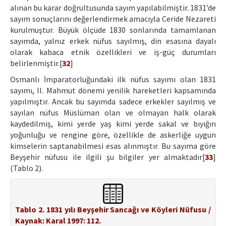
alınan bu karar doğrultusunda sayım yapılabilmiştir. 1831’de
sayım sonuçlarını değerlendirmek amacıyla Ceride Nezareti
kurulmuştur. Büyük ölçüde 1830 sonlarında tamamlanan
sayımda, yalnız erkek nüfus sayılmış, din esasına dayalı
olarak kabaca etnik özellikleri ve iş-güç durumları
belirlenmiştir.[
32
]
Osmanlı İmparatorluğundaki ilk nüfus sayımı olan 1831
sayımı, II. Mahmut dönemi yenilik hareketleri kapsamında
yapılmıştır. Ancak bu sayımda sadece erkekler sayılmış ve
sayılan nüfus Müslüman olan ve olmayan halk olarak
kaydedilmiş, kimi yerde yaş kimi yerde sakal ve bıyığın
yoğunluğu ve rengine göre, özellikle de askerliğe uygun
kimselerin saptanabilmesi esas alınmıştır. Bu sayıma göre
Beyşehir nüfusu ile ilgili şu bilgiler yer almaktadır[
33
]
(Tablo 2).
Tablo 2. 1831 yılı Beyşehir Sancağı ve Köyleri Nüfusu /
Kaynak: Karal 1997: 112.