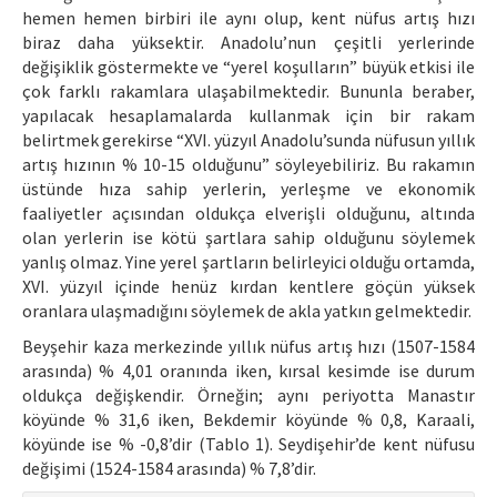
hemen hemen birbiri ile aynı olup, kent nüfus artış hızı
biraz daha yüksektir. Anadolu’nun çeşitli yerlerinde
değişiklik göstermekte ve “yerel koşulların” büyük etkisi ile
çok farklı rakamlara ulaşabilmektedir. Bununla beraber,
yapılacak hesaplamalarda kullanmak için bir rakam
belirtmek gerekirse “XVI. yüzyıl Anadolu’sunda nüfusun yıllık
artış hızının % 10-15 olduğunu” söyleyebiliriz. Bu rakamın
üstünde hıza sahip yerlerin, yerleşme ve ekonomik
faaliyetler açısından oldukça elverişli olduğunu, altında
olan yerlerin ise kötü şartlara sahip olduğunu söylemek
yanlış olmaz. Yine yerel şartların belirleyici olduğu ortamda,
XVI. yüzyıl içinde henüz kırdan kentlere göçün yüksek
oranlara ulaşmadığını söylemek de akla yatkın gelmektedir.
Beyşehir kaza merkezinde yıllık nüfus artış hızı (1507-1584
arasında) % 4,01 oranında iken, kırsal kesimde ise durum
oldukça değişkendir. Örneğin; aynı periyotta Manastır
köyünde % 31,6 iken, Bekdemir köyünde % 0,8, Karaali,
köyünde ise % -0,8’dir (Tablo 1). Seydişehir’de kent nüfusu
değişimi (1524-1584 arasında) % 7,8’dir.