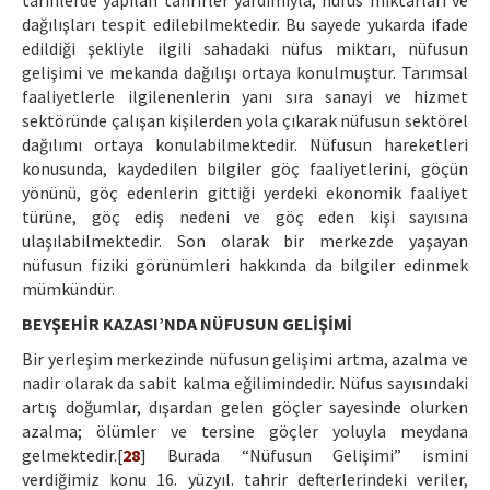
tarihlerde yapılan tahrirler yardımıyla, nüfus miktarları ve
dağılışları tespit edilebilmektedir. Bu sayede yukarda ifade
edildiği şekliyle ilgili sahadaki nüfus miktarı, nüfusun
gelişimi ve mekanda dağılışı ortaya konulmuştur. Tarımsal
faaliyetlerle ilgilenenlerin yanı sıra sanayi ve hizmet
sektöründe çalışan kişilerden yola çıkarak nüfusun sektörel
dağılımı ortaya konulabilmektedir. Nüfusun hareketleri
konusunda, kaydedilen bilgiler göç faaliyetlerini, göçün
yönünü, göç edenlerin gittiği yerdeki ekonomik faaliyet
türüne, göç ediş nedeni ve göç eden kişi sayısına
ulaşılabilmektedir. Son olarak bir merkezde yaşayan
nüfusun fiziki görünümleri hakkında da bilgiler edinmek
mümkündür.
BEYŞEHİR KAZASI’NDA NÜFUSUN GELİŞİMİ
Bir yerleşim merkezinde nüfusun gelişimi artma, azalma ve
nadir olarak da sabit kalma eğilimindedir. Nüfus sayısındaki
artış doğumlar, dışardan gelen göçler sayesinde olurken
azalma; ölümler ve tersine göçler yoluyla meydana
gelmektedir.[
28
] Burada “Nüfusun Gelişimi” ismini
verdiğimiz konu 16. yüzyıl. tahrir defterlerindeki veriler,