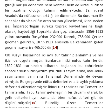
girdiği karışık dönemde hem kentsel hem de kırsal nüfusta
bir azalma olduğu tahmin edilmektedir. 19. yüzyıl
Anadolu’da nüfusunun arttığı bir dönemdir. Bu durumun ilk
sebebi az da olsa nüfus artış hızının yükselmesi, ikinci neden
ise, İmparatorluğun sürekli toprak kaybetmesine bağlı
olarak, kaybettiği topraklardan göç almasıdır. 1856-1913
yılları arasında Rusya’dan 232.000 Kırımlı, 755.000 Çerkez
göçmen gelirken, 1877-1913 arasında Balkanlardan gelen
göçmen sayısı ise 465.000’dir[
14
]
XIX. yüzyıl başlarında iki ayrı tür tahrir planlanmış ve her
ikisi de uygulanmıştır. Bunlardan ilki nüfus tahrirleridir.
1830-1831 tarihinden itibaren başlanan bu tahrirlerde
sadece erkek nüfus yazılmıştır. Nüfus sayımlarına, mal-mülk
sayımlarının yanı sıra Tanzimat Dönemi’nde de devam
etmiştir. Bu çerçevede nüfus defterleri ve altı aylık yoklama
defterleri düzenlenmiştir. İkinci tür tahrirler ise Temettüat
tahrirleridir. Tapu tahrir geleneğinin bir devamı olarak bu
gelir defterleri aynı zamanda birer nüfus defteri gibi de
düşünülmüştür.[
15
] Bilindiği üzere Temettüat