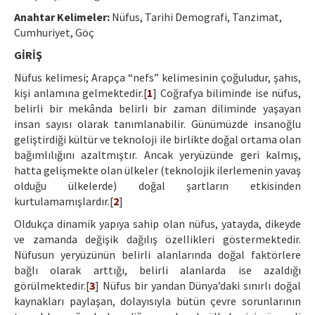
Etik İlkeler
Anahtar Kelimeler:
Nüfus, Tarihi Demografi, Tanzimat,
Yazar Rehberi
Cumhuriyet, Göç
GİRİŞ
Hakem Rehberi
Nüfus kelimesi; Arapça “nefs” kelimesinin çoğuludur, şahıs,
İletişim
kişi anlamına gelmektedir.[
1
] Coğrafya biliminde ise nüfus,
belirli bir mekânda belirli bir zaman diliminde yaşayan
insan sayısı olarak tanımlanabilir. Günümüzde insanoğlu
geliştirdiği kültür ve teknoloji ile birlikte doğal ortama olan
bağımlılığını azaltmıştır. Ancak yeryüzünde geri kalmış,
hatta gelişmekte olan ülkeler (teknolojik ilerlemenin yavaş
olduğu ülkelerde) doğal şartların etkisinden
kurtulamamışlardır.[
2
]
Oldukça dinamik yapıya sahip olan nüfus, yatayda, dikeyde
ve zamanda değişik dağılış özellikleri göstermektedir.
Nüfusun yeryüzünün belirli alanlarında doğal faktörlere
bağlı olarak arttığı, belirli alanlarda ise azaldığı
görülmektedir.[
3
] Nüfus bir yandan Dünya’daki sınırlı doğal
kaynakları paylaşan, dolayısıyla bütün çevre sorunlarının