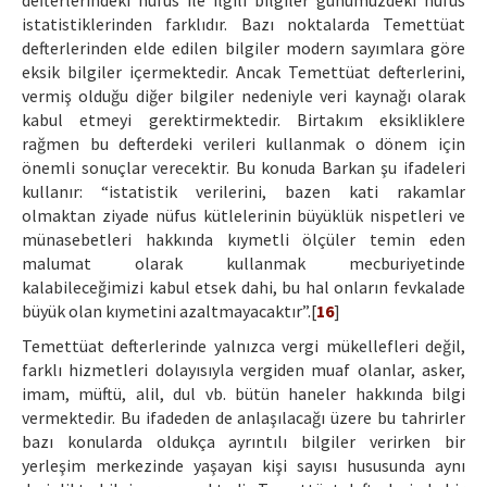
defterlerindeki nüfus ile ilgili bilgiler günümüzdeki nüfus
istatistiklerinden farklıdır. Bazı noktalarda Temettüat
defterlerinden elde edilen bilgiler modern sayımlara göre
eksik bilgiler içermektedir. Ancak Temettüat defterlerini,
vermiş olduğu diğer bilgiler nedeniyle veri kaynağı olarak
kabul etmeyi gerektirmektedir. Birtakım eksikliklere
rağmen bu defterdeki verileri kullanmak o dönem için
önemli sonuçlar verecektir. Bu konuda Barkan şu ifadeleri
kullanır: “istatistik verilerini, bazen kati rakamlar
olmaktan ziyade nüfus kütlelerinin büyüklük nispetleri ve
münasebetleri hakkında kıymetli ölçüler temin eden
malumat olarak kullanmak mecburiyetinde
kalabileceğimizi kabul etsek dahi, bu hal onların fevkalade
büyük olan kıymetini azaltmayacaktır”.[
16
]
Temettüat defterlerinde yalnızca vergi mükellefleri değil,
farklı hizmetleri dolayısıyla vergiden muaf olanlar, asker,
imam, müftü, alil, dul vb. bütün haneler hakkında bilgi
vermektedir. Bu ifadeden de anlaşılacağı üzere bu tahrirler
bazı konularda oldukça ayrıntılı bilgiler verirken bir
yerleşim merkezinde yaşayan kişi sayısı hususunda aynı