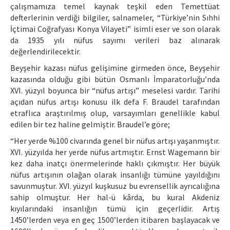
çalışmamıza temel kaynak teşkil eden Temettüat
defterlerinin verdiği bilgiler, salnameler, “Türkiye’nin Sıhhi
İçtimai Coğrafyası Konya Vilayeti” isimli eser ve son olarak
da 1935 yılı nüfus sayımı verileri baz alınarak
değerlendirilecektir.
Beyşehir kazası nüfus gelişimine girmeden önce, Beyşehir
kazasında olduğu gibi bütün Osmanlı İmparatorluğu’nda
XVI. yüzyıl boyunca bir “nüfus artışı” meselesi vardır. Tarihi
açıdan nüfus artışı konusu ilk defa F. Braudel tarafından
etraflıca araştırılmış olup, varsayımları genellikle kabul
edilen bir tez haline gelmiştir. Braudel’e göre;
“Her yerde %100 civarında genel bir nüfus artışı yaşanmıştır.
XVI. yüzyılda her yerde nüfus artmıştır. Ernst Wagemann bir
kez daha inatçı önermelerinde haklı çıkmıştır. Her büyük
nüfus artışının olağan olarak insanlığı tümüne yayıldığını
savunmuştur. XVI. yüzyıl kuşkusuz bu evrensellik ayrıcalığına
sahip olmuştur. Her hal-ü kârda, bu kural Akdeniz
kıyılarındaki insanlığın tümü için geçerlidir. Artış
1450’lerden veya en geç 1500’lerden itibaren başlayacak ve