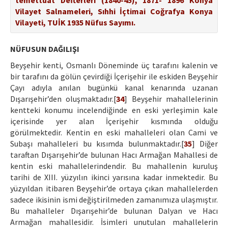
temettüat Defterleri (1840-45), 1871- 1896 Konya
Vilayet Salnameleri, Sıhhi İçtimai Coğrafya Konya
Vilayeti, TUİK 1935 Nüfus Sayımı.
NÜFUSUN DAĞILIŞI
Beyşehir kenti, Osmanlı Döneminde üç tarafını kalenin ve
bir tarafını da gölün çevirdiği İçerişehir ile eskiden Beyşehir
Çayı adıyla anılan bugünkü kanal kenarında uzanan
Dışarışehir’den oluşmaktadır.[
34
] Beyşehir mahallelerinin
kentteki konumu incelendiğinde en eski yerleşimin kale
içerisinde yer alan İçerişehir kısmında olduğu
görülmektedir. Kentin en eski mahalleleri olan Cami ve
Subaşı mahalleleri bu kısımda bulunmaktadır.[
35
] Diğer
taraftan Dışarışehir’de bulunan Hacı Armağan Mahallesi de
kentin eski mahallelerindendir. Bu mahallenin kuruluş
tarihi de XIII. yüzyılın ikinci yarısına kadar inmektedir. Bu
yüzyıldan itibaren Beyşehir’de ortaya çıkan mahallelerden
sadece ikisinin ismi değiştirilmeden zamanımıza ulaşmıştır.
Bu mahalleler Dışarışehir’de bulunan Dalyan ve Hacı
Armağan mahallesidir. İsimleri unutulan mahallelerin