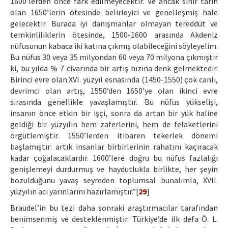
1600’lerden önce fark edilmeyecektir. Ve ancak sınır tarih
olan 1650’lerin ötesinde belirleyici ve genelleşmiş hale
gelecektir. Burada iyi danışmanlar olmayan tereddüt ve
temkinliliklerin ötesinde, 1500-1600 arasında Akdeniz
nüfusunun kabaca iki katına çıkmış olabileceğini söyleyelim.
Bu nüfus 30 veya 35 milyondan 60 veya 70 milyona çıkmıştır
ki, bu yılda % 7 civarında bir artış hızına denk gelmektedir.
Birinci evre olan XVI. yüzyıl esnasında (1450-1550) çok canlı,
devrimci olan artış, 1550’den 1650’ye olan ikinci evre
sırasında genellikle yavaşlamıştır. Bu nüfus yükselişi,
insanın önce etkin bir işçi, sonra da artan bir yük haline
geldiği bir yüzyılın hem zaferlerini, hem de felaketlerini
örgütlemiştir. 1550’lerden itibaren tekerlek dönemi
başlamıştır: artık insanlar birbirlerinin rahatını kaçıracak
kadar çoğalacaklardır. 1600’lere doğru bu nüfus fazlalığı
genişlemeyi durdurmuş ve haydutlukla birlikte, her şeyin
bozulduğunu yavaş seyreden toplumsal bunalımla, XVII.
yüzyılın acı yarınlarını hazırlamıştır.”[
29
]
Braudel’in bu tezi daha sonraki araştırmacılar tarafından
benimsenmiş ve desteklenmiştir. Türkiye’de ilk defa Ö. L.