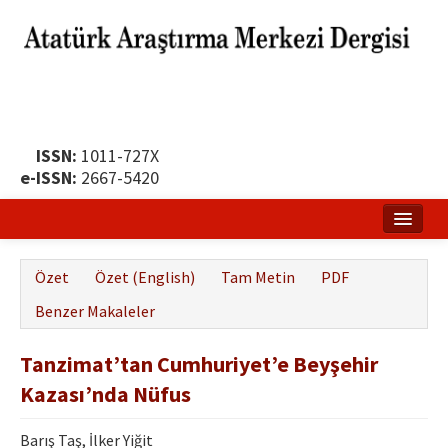
ISSN:
1011-727X
e-ISSN:
2667-5420
Ana Sayfa
Özet
Özet (English)
Tam Metin
PDF
Hakkında
Benzer Makaleler
Yayın Politikası
Tanzimat’tan Cumhuriyet’e Beyşehir
Dergi Kurulları
Kazası’nda Nüfus
Yayın İlkeleri
Barış Taş, İlker Yiğit