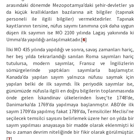
arasındaki dönemde Mezopotamya’daki şehir-devletler ya
da küçük krallıklardan bazılarına ait bilgiler (tapınak
personeli ile ilgili bilgiler) vermektedirler. Tapınak
kayıtlarının tersine, nüfus sayımı tanımına çok daha uygun
düşen ilk sayımın ise MÖ 2100 yılında Lagaş yakınında ki
Umma’da yapıldığı anlaşılmaktadır.[
6
]
İlki MÖ 435 yılında yapıldığı ve sonra, savaş zamanları hariç,
her beş yılda tekrarlandığı sanılan Roma sayımları hariç
tutulursa, modern sayımlar, Fransız ve İngilizlerin
sömürgelerinde yaptıkları sayımlarla başlamıştır.
Kanada’da yapılan sayım yalnızca nüfusu saymak için
yapılan belki de ilk sayımdı. İlk periyodik sayımlar ise,
günümüzde nüfusla ilgili en doğru bilgilerin toplanmasında
önde gelen İskandinav ülkelerinden İsveç’te 1748’de,
Danimarka’da 1769’da yapılmaya başlanmıştır. ABD’de ilk
sayım 1709’da yapılmış fakat 1789’da, Temsilciler Meclisi’ne
seçilecek temsilci sayısını belirlemek üzere her on yılda bir
sayım yapılması anayasaya bir madde olarak eklenmişti ki
bu o zaman devrim niteliğinde bir fikir olarak görülmüştür.
[
7
]