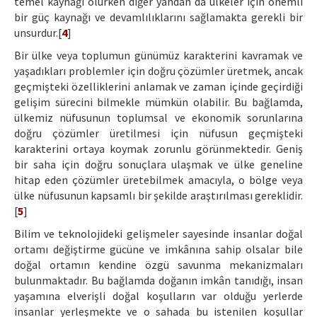
temel kaynağı olurken diğer yandan da ülkeler için önemli
bir güç kaynağı ve devamlılıklarını sağlamakta gerekli bir
unsurdur.[
4
]
Bir ülke veya toplumun günümüz karakterini kavramak ve
yaşadıkları problemler için doğru çözümler üretmek, ancak
geçmişteki özelliklerini anlamak ve zaman içinde geçirdiği
gelişim sürecini bilmekle mümkün olabilir. Bu bağlamda,
ülkemiz nüfusunun toplumsal ve ekonomik sorunlarına
doğru çözümler üretilmesi için nüfusun geçmişteki
karakterini ortaya koymak zorunlu görünmektedir. Geniş
bir saha için doğru sonuçlara ulaşmak ve ülke geneline
hitap eden çözümler üretebilmek amacıyla, o bölge veya
ülke nüfusunun kapsamlı bir şekilde araştırılması gereklidir.
[
5
]
Bilim ve teknolojideki gelişmeler sayesinde insanlar doğal
ortamı değiştirme gücüne ve imkânına sahip olsalar bile
doğal ortamın kendine özgü savunma mekanizmaları
bulunmaktadır. Bu bağlamda doğanın imkân tanıdığı, insan
yaşamına elverişli doğal koşulların var olduğu yerlerde
insanlar yerleşmekte ve o sahada bu istenilen koşullar