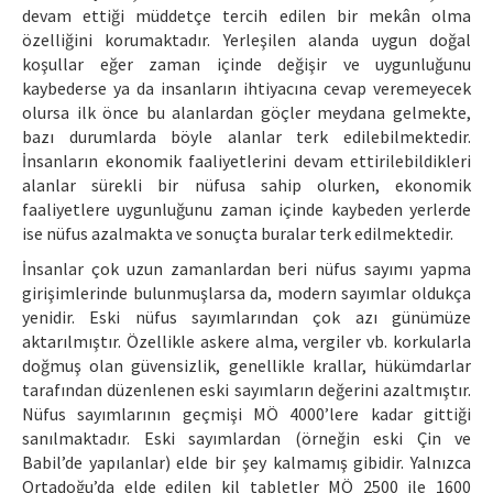
devam ettiği müddetçe tercih edilen bir mekân olma
özelliğini korumaktadır. Yerleşilen alanda uygun doğal
koşullar eğer zaman içinde değişir ve uygunluğunu
kaybederse ya da insanların ihtiyacına cevap veremeyecek
olursa ilk önce bu alanlardan göçler meydana gelmekte,
bazı durumlarda böyle alanlar terk edilebilmektedir.
İnsanların ekonomik faaliyetlerini devam ettirilebildikleri
alanlar sürekli bir nüfusa sahip olurken, ekonomik
faaliyetlere uygunluğunu zaman içinde kaybeden yerlerde
ise nüfus azalmakta ve sonuçta buralar terk edilmektedir.
İnsanlar çok uzun zamanlardan beri nüfus sayımı yapma
girişimlerinde bulunmuşlarsa da, modern sayımlar oldukça
yenidir. Eski nüfus sayımlarından çok azı günümüze
aktarılmıştır. Özellikle askere alma, vergiler vb. korkularla
doğmuş olan güvensizlik, genellikle krallar, hükümdarlar
tarafından düzenlenen eski sayımların değerini azaltmıştır.
Nüfus sayımlarının geçmişi MÖ 4000’lere kadar gittiği
sanılmaktadır. Eski sayımlardan (örneğin eski Çin ve
Babil’de yapılanlar) elde bir şey kalmamış gibidir. Yalnızca
Ortadoğu’da elde edilen kil tabletler MÖ 2500 ile 1600