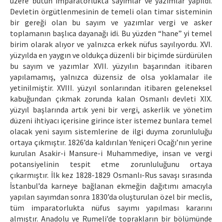
üzere bütün imparatorlukta sayımlar ve yazımlar yapıldı.
Devletin örgütlenmesinin de temeli olan timar sisteminin
bir gereği olan bu sayım ve yazımlar vergi ve asker
toplamanın başlıca dayanağı idi. Bu yüzden “hane” yi temel
birim olarak alıyor ve yalnızca erkek nüfus sayılıyordu. XVI.
yüzyılda en yaygın ve oldukça düzenli bir biçimde sürdürülen
bu sayım ve yazımlar XVII. yüzyılın başarından itibaren
yapılamamış, yalnızca düzensiz de olsa yoklamalar ile
yetinilmiştir. XVIII. yüzyıl sonlarından itibaren geleneksel
kabuğundan çıkmak zorunda kalan Osmanlı devleti XIX.
yüzyıl başlarında artık yeni bir vergi, askerlik ve yönetim
düzeni ihtiyacı içerisine girince ister istemez bunlara temel
olacak yeni sayım sistemlerine de ilgi duyma zorunluluğu
ortaya çıkmıştır. 1826’da kaldırılan Yeniçeri Ocağı’nın yerine
kurulan Asakir-i Mansure-i Muhammediye, insan ve vergi
potansiyelinin tespit etme zorunluluğunu ortaya
çıkarmıştır. İlk kez 1828-1829 Osmanlı-Rus savaşı sırasında
İstanbul’da karneye bağlanan ekmeğin dağıtımı amacıyla
yapılan sayımdan sonra 1830’da oluşturulan özel bir meclis,
tüm imparatorlukta nüfus sayımı yapılması kararını
almıştır. Anadolu ve Rumeli’de toprakların bir bölümünde