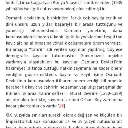
Sıhhi İçtimai Coğrafyası Konya Vilayeti” isimli eserden (1935
yılı nüfus ise ilgili nüfus sayımından) elde edilmiştir.
Osmanlı devletinin, birbirinden farklı çok sayıda etnik ve
dini unsuru uzun yıllar başarıyla bir arada tuttuğunu ve
yönettiği bilinmektedir. Osmanlı yönetimi, daha
kuruluşundan itibaren ülkenin gelir kaynaklarının tespiti ve
kayıt altına alınmasına yönelik çalışmalara önem vermişti.
Bu amaçla “tahrir” adı verilen sayımlar yapılmış, böylece
demografik kayıtlar tutulmuştur. Günümüzde arşivler
yardımıyla ulaşılabilen bu kayıtlar, Osmanlı Devleti’nin
hakimiyeti altında tuttuğu halkın sayımına ne kadar önem
verdiğini göstermektedir. Sayım ve kayıt işine Osmanlı
Devletinin kuruluşundan itibaren önem verdiği bilinmekle
beraber ilk kayıt ve tahririn ne zaman yapıldığı tartışmalıdır.
Bilinen ilk arazi tahrir defteri I. Murat devrine (1360-1389)
ait olmakla birlikte, sayımın tarihini Orhan Bey zamanına
kadar çıkartanlar da vardır.[
13
]
XIX. yüzyılda sınırları sürekli olarak değişen ve küçülen bir
İmparatorluk söz konusudur. 17. ve 18 yüzyıl nüfusuna ait
kesin bilgilerimiz olmamakla birlikte Anadolu’nun içine