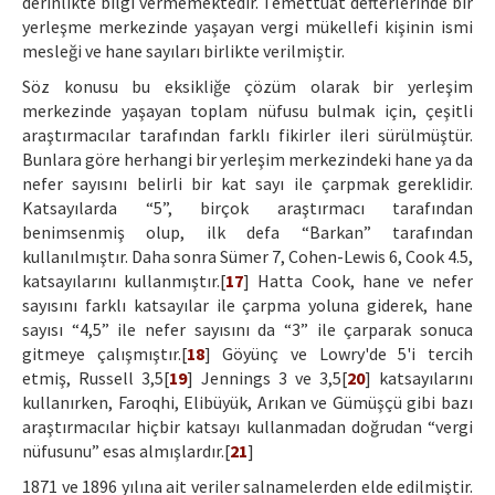
derinlikte bilgi vermemektedir. Temettüat defterlerinde bir
yerleşme merkezinde yaşayan vergi mükellefi kişinin ismi
mesleği ve hane sayıları birlikte verilmiştir.
Söz konusu bu eksikliğe çözüm olarak bir yerleşim
merkezinde yaşayan toplam nüfusu bulmak için, çeşitli
araştırmacılar tarafından farklı fikirler ileri sürülmüştür.
Bunlara göre herhangi bir yerleşim merkezindeki hane ya da
nefer sayısını belirli bir kat sayı ile çarpmak gereklidir.
Katsayılarda “5”, birçok araştırmacı tarafından
benimsenmiş olup, ilk defa “Barkan” tarafından
kullanılmıştır. Daha sonra Sümer 7, Cohen-Lewis 6, Cook 4.5,
katsayılarını kullanmıştır.[
17
] Hatta Cook, hane ve nefer
sayısını farklı katsayılar ile çarpma yoluna giderek, hane
sayısı “4,5” ile nefer sayısını da “3” ile çarparak sonuca
gitmeye çalışmıştır.[
18
] Göyünç ve Lowry'de 5'i tercih
etmiş, Russell 3,5[
19
] Jennings 3 ve 3,5[
20
] katsayılarını
kullanırken, Faroqhi, Elibüyük, Arıkan ve Gümüşçü gibi bazı
araştırmacılar hiçbir katsayı kullanmadan doğrudan “vergi
nüfusunu” esas almışlardır.[
21
]
1871 ve 1896 yılına ait veriler salnamelerden elde edilmiştir.