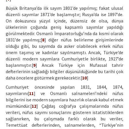
Büyük Britanya’da ilk sayım 1801’de yapılmış; fakat ulusal
düzenli sayımlar 1871’de başlamıştır; Rusya’da ise 1897’de.
On dokuzuncu yüzyıl içinde, düzensiz de olsa, dünya
ülkelerinin çoğunda geniş kapsamlı sayımlar yapıldığı
görülmektedir. Osmanlı İmparatorluğu’nda da kısmi olarak
1831’de yapılmış;[
8
] diğer nüfus belirleme girişimlerinde
olduğu gibi, bu sayımda da asker olabilecek erkek nüfus
önem taşımış ve kadınlar sayılmamıştı. Ancak, Türkiye’de
düzenli modern sayımlara Cumhuriyetle birlikte, 1927’de
başlanmıştır.[
9
] Ancak Türkiye için Mufassal tahrir
defterlerinin sağladığı bilgiler düşünüldüğünde bu tarihi çok
daha öncelere götürmek gerekecektir.[
10
]
Cumhuriyet öncesinde yapılan 1831, 1844, 1874,
sayımlarını[
11
] ve Osmanlı salnameleri’ndeki nüfus
bilgilerini ise modern sayımlara hazırlık olarak kabul etmek
mümkündür.[
12
] Çağdaş coğrafya çalışmalarında nüfus
verileri, nüfus sayımı sonuçlarını gösteren istatistiklerden
sağlanırken, bu çalışmada farklı olarak bu veriler,
Temettüat defterlerinden, salnamelerden, “Türkiye’nin