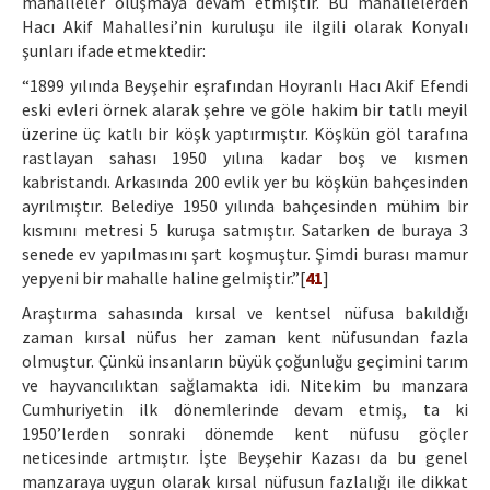
mahalleler oluşmaya devam etmiştir. Bu mahallelerden
Hacı Akif Mahallesi’nin kuruluşu ile ilgili olarak Konyalı
şunları ifade etmektedir:
“1899 yılında Beyşehir eşrafından Hoyranlı Hacı Akif Efendi
eski evleri örnek alarak şehre ve göle hakim bir tatlı meyil
üzerine üç katlı bir köşk yaptırmıştır. Köşkün göl tarafına
rastlayan sahası 1950 yılına kadar boş ve kısmen
kabristandı. Arkasında 200 evlik yer bu köşkün bahçesinden
ayrılmıştır. Belediye 1950 yılında bahçesinden mühim bir
kısmını metresi 5 kuruşa satmıştır. Satarken de buraya 3
senede ev yapılmasını şart koşmuştur. Şimdi burası mamur
yepyeni bir mahalle haline gelmiştir.”[
41
]
Araştırma sahasında kırsal ve kentsel nüfusa bakıldığı
zaman kırsal nüfus her zaman kent nüfusundan fazla
olmuştur. Çünkü insanların büyük çoğunluğu geçimini tarım
ve hayvancılıktan sağlamakta idi. Nitekim bu manzara
Cumhuriyetin ilk dönemlerinde devam etmiş, ta ki
1950’lerden sonraki dönemde kent nüfusu göçler
neticesinde artmıştır. İşte Beyşehir Kazası da bu genel
manzaraya uygun olarak kırsal nüfusun fazlalığı ile dikkat