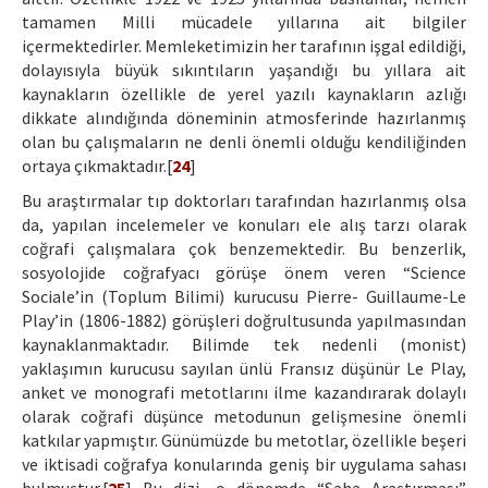
tamamen Milli mücadele yıllarına ait bilgiler
içermektedirler. Memleketimizin her tarafının işgal edildiği,
dolayısıyla büyük sıkıntıların yaşandığı bu yıllara ait
kaynakların özellikle de yerel yazılı kaynakların azlığı
dikkate alındığında döneminin atmosferinde hazırlanmış
olan bu çalışmaların ne denli önemli olduğu kendiliğinden
ortaya çıkmaktadır.[
24
]
Bu araştırmalar tıp doktorları tarafından hazırlanmış olsa
da, yapılan incelemeler ve konuları ele alış tarzı olarak
coğrafi çalışmalara çok benzemektedir. Bu benzerlik,
sosyolojide coğrafyacı görüşe önem veren “Science
Sociale’in (Toplum Bilimi) kurucusu Pierre- Guillaume-Le
Play’in (1806-1882) görüşleri doğrultusunda yapılmasından
kaynaklanmaktadır. Bilimde tek nedenli (monist)
yaklaşımın kurucusu sayılan ünlü Fransız düşünür Le Play,
anket ve monografi metotlarını ilme kazandırarak dolaylı
olarak coğrafi düşünce metodunun gelişmesine önemli
katkılar yapmıştır. Günümüzde bu metotlar, özellikle beşeri
ve iktisadi coğrafya konularında geniş bir uygulama sahası