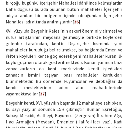
birçoğu bugünkü İçerişehir Mahallesi dâhilinde kalmışlardır.
Daha doğrusu burada bulunan bütün mahalleler İçerişehir
adıyla anılan bir bölgenin içinde olduğundan İçerişehir
Mahallesi adı altında anılmışlardır.[
36
]
XVI. yüzyılda Beyşehir Kalesi’nin askeri önemini yitirmesi ve
nüfus artışlarının meydana gelmesiyle birlikte köylerden
gelenler tarafından, kentin Dışarışehir kısmında yeni
mahalleler kurulduğu belirtilmekte, bu bağlamda Emen ve
Yelten köylüleri kente göç ederek yeni mahalleler kuran ilk
köylü göçmen olarak gösterilmektedir. Bunun yanında bazı
zanaatkarların da kent merkezinde kendi işledikleri
zanaatın ismini taşıyan bazı mahalleler kurdukları
bilinmektedir. Bu dönemde kuyumcular ve debbağlar da
kendi mesleklerinin adını alan mahallelerinde
yaşamaktaydılar.[
37
]
Beyşehir kenti, XVI. yüzyılın başında 12 mahalleye sahipken,
bu sayı yüzyılın sonunda 15’e çıkmıştır. Bunlar: Eşrefoğlu,
Subaşı Mescidi, Asılbeyi, Kuyumcu (Zergeran) İbrahim Ağa,
Hacı Armağan (Meydan), Emenler (Halife-Hacı İvaz), Kadı