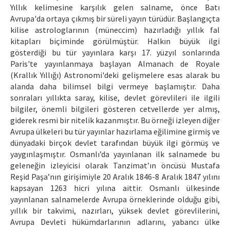
Yıllık kelimesine karşılık gelen salname, önce Batı
Avrupa'da ortaya çıkmış bir süreli yayın türüdür. Başlangıçta
kilise astrologlarının (müneccim) hazırladığı yıllık fal
kitapları biçiminde görülmüştür. Halkın büyük ilgi
gösterdiği bu tür yayınlara karşı 17. yüzyıl sonlarında
Paris'te yayınlanmaya başlayan Almanach de Royale
(Krallık Yıllığı) Astronomi'deki gelişmelere esas alarak bu
alanda daha bilimsel bilgi vermeye başlamıştır. Daha
sonraları yıllıkta saray, kilise, devlet görevlileri ile ilgili
bilgiler, önemli bilgileri gösteren cetvellerde yer almış,
giderek resmi bir nitelik kazanmıştır. Bu örneği izleyen diğer
Avrupa ülkeleri bu tür yayınlar hazırlama eğilimine girmiş ve
dünyadaki birçok devlet tarafından büyük ilgi görmüş ve
yaygınlaşmıştır. Osmanlı’da yayınlanan ilk salnamede bu
geleneğin izleyicisi olarak Tanzimat’ın öncüsü Mustafa
Reşid Paşa’nın girişimiyle 20 Aralık 1846-8 Aralık 1847 yılını
kapsayan 1263 hicri yılına aittir. Osmanlı ülkesinde
yayınlanan salnamelerde Avrupa örneklerinde olduğu gibi,
yıllık bir takvimi, nazırları, yüksek devlet görevlilerini,
Avrupa Devleti hükümdarlarının adlarını, yabancı ülke