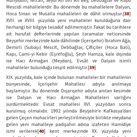
Muhyiddin, Yeltan, Seydi Ali bin Ali Bey, Debbağlar ve Kapu
Mescidi mahallelerdir. Bu dönemde bu mahallelere Dalyan,
Hoca Sinan ve Musalla mahalleleri de dâhil olmuştur.[
38
]
XVII. ve XVIII. yüzyılda yeni mahalleler kurulduğuna dair
herhangi bir bilgiye tesadüf edilmemiştir. Fakat bu tarihlere
ait hurufat defterlerinde yapılan taramalar neticesinde
Beyşehir merkezinde kale dâhilinde (İçerişehir) İbrahim Ağa,
Demirli (Subaşı) Mescit, Debbağlar, Çiftçiler (Hoca Bali),
Kapı, Cami-yi Kebir (Eşrefoğlu), Şeyh Hamza, kale dışında
ise Hacı Armağan (Meydan), Evsât ve Dalyan isimli
mahalleler bulunduğu tespit edilmiştir.[
39
]
XIX. yüzyılda, kale içinde bulunan mahalleler bir mahallenin
bünyesinde, İçerişehir Mahallesi adıyla anılmaya
başlamıştır. Bu dönemde Dışarışehir adıyla anılan kesimde
ise Dalyan ve Hacı Armağan Mahalleleri varlığını
sürdürmektedir. Evsat mahallesi XVI. yüzyıldan sonra
kurulmuş olmalıdır. 1902 yılında Beyşehir’e Kafkasya’dan
gelen Çeçen muhacirleri yerleştirilmesiyle birlikte meydana
gelen yeni mahalleye padişahın adına izafeten Hamidiye
ismi verilerek[
40
] kent merkezinde XX. yüzyılda yeni