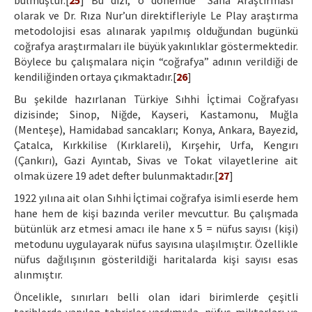
bulmuştur.[
25
] Bu dizi, o dönemde “Saha Araştırması”
olarak ve Dr. Rıza Nur’un direktifleriyle Le Play araştırma
metodolojisi esas alınarak yapılmış olduğundan bugünkü
coğrafya araştırmaları ile büyük yakınlıklar göstermektedir.
Böylece bu çalışmalara niçin “coğrafya” adının verildiği de
kendiliğinden ortaya çıkmaktadır.[
26
]
Bu şekilde hazırlanan Türkiye Sıhhi İçtimai Coğrafyası
dizisinde; Sinop, Niğde, Kayseri, Kastamonu, Muğla
(Menteşe), Hamidabad sancakları; Konya, Ankara, Bayezid,
Çatalca, Kırkkilise (Kırklareli), Kırşehir, Urfa, Kengırı
(Çankırı), Gazi Ayıntab, Sivas ve Tokat vilayetlerine ait
olmak üzere 19 adet defter bulunmaktadır.[
27
]
1922 yılına ait olan Sıhhi İçtimai coğrafya isimli eserde hem
hane hem de kişi bazında veriler mevcuttur. Bu çalışmada
bütünlük arz etmesi amacı ile hane x 5 = nüfus sayısı (kişi)
metodunu uygulayarak nüfus sayısına ulaşılmıştır. Özellikle
nüfus dağılışının gösterildiği haritalarda kişi sayısı esas
alınmıştır.
Öncelikle, sınırları belli olan idari birimlerde çeşitli