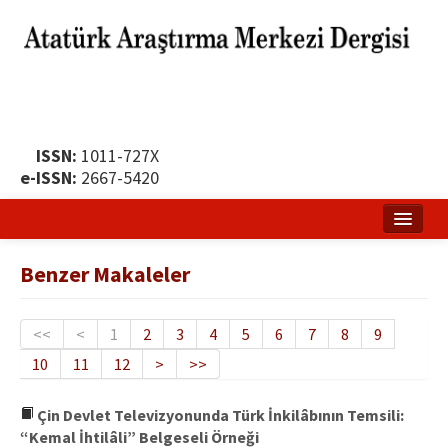
ISSN:
1011-727X
e-ISSN:
2667-5420
Ana Sayfa
Benzer Makaleler
Hakkında
Yayın Politikası
<<
<
1
2
3
4
5
6
7
8
9
10
11
12
>
>>
Dergi Kurulları
Yayın İlkeleri
Çin Devlet Televizyonunda Türk İnkilâbının Temsili:
“Kemal İhtilâli” Belgeseli Örneği