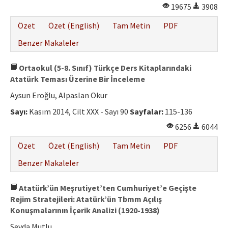
19675
3908
Özet
Özet (English)
Tam Metin
PDF
Benzer Makaleler
Ortaokul (5-8. Sınıf) Türkçe Ders Kitaplarındaki
Atatürk Teması Üzerine Bir İnceleme
Aysun Eroğlu, Alpaslan Okur
Sayı:
Kasım 2014, Cilt XXX - Sayı 90
Sayfalar:
115-136
6256
6044
Özet
Özet (English)
Tam Metin
PDF
Benzer Makaleler
Atatürk’ün Meşrutiyet’ten Cumhuriyet’e Geçişte
Rejim Stratejileri: Atatürk’ün Tbmm Açılış
Konuşmalarının İçerik Analizi (1920-1938)
Sevda Mutlu