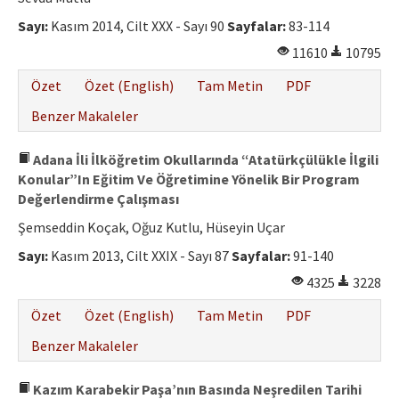
Sayı:
Kasım 2014, Cilt XXX - Sayı 90
Sayfalar:
83-114
11610
10795
Özet
Özet (English)
Tam Metin
PDF
Benzer Makaleler
Adana İli İlköğretim Okullarında “Atatürkçülükle İlgili
Konular”In Eğitim Ve Öğretimine Yönelik Bir Program
Değerlendirme Çalışması
Şemseddin Koçak, Oğuz Kutlu, Hüseyin Uçar
Sayı:
Kasım 2013, Cilt XXIX - Sayı 87
Sayfalar:
91-140
4325
3228
Özet
Özet (English)
Tam Metin
PDF
Benzer Makaleler
Kazım Karabekir Paşa’nın Basında Neşredilen Tarihi