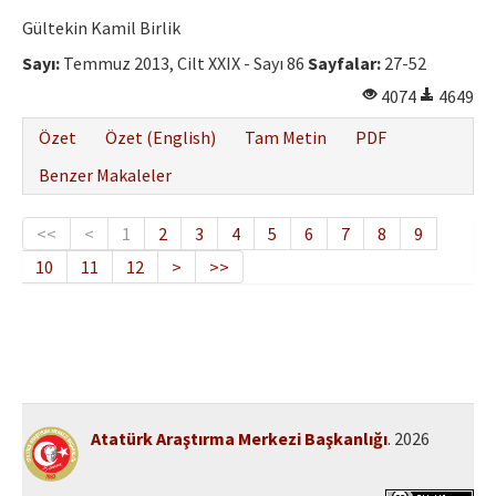
Gültekin Kamil Birlik
Sayı:
Temmuz 2013, Cilt XXIX - Sayı 86
Sayfalar:
27-52
4074
4649
Özet
Özet (English)
Tam Metin
PDF
Benzer Makaleler
<<
<
1
2
3
4
5
6
7
8
9
10
11
12
>
>>
Atatürk Araştırma Merkezi Başkanlığı
. 2026