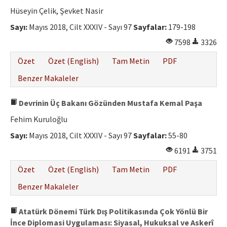
Etik İlkeler
Hüseyin Çelik, Şevket Nasir
Yazar Rehberi
Sayı:
Mayıs 2018, Cilt XXXIV - Sayı 97
Sayfalar:
179-198
7598
3326
Hakem Rehberi
Özet
Özet (English)
Tam Metin
PDF
İletişim
Benzer Makaleler
Devrinin Üç Bakanı Gözünden Mustafa Kemal Paşa
Fehim Kuruloğlu
Sayı:
Mayıs 2018, Cilt XXXIV - Sayı 97
Sayfalar:
55-80
6191
3751
Özet
Özet (English)
Tam Metin
PDF
Benzer Makaleler
Atatürk Dönemi Türk Dış Politikasında Çok Yönlü Bir
İnce Diplomasi Uygulaması: Siyasal, Hukuksal ve Askerî