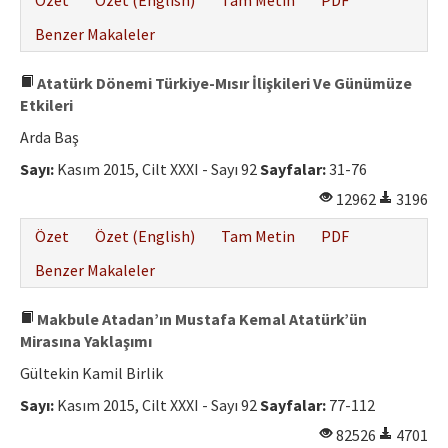
Özet
Özet (English)
Tam Metin
PDF
Benzer Makaleler
Atatürk Dönemi Türkiye-Mısır İlişkileri Ve Günümüze
Etkileri
Arda Baş
Sayı:
Kasım 2015, Cilt XXXI - Sayı 92
Sayfalar:
31-76
12962
3196
Özet
Özet (English)
Tam Metin
PDF
Benzer Makaleler
Makbule Atadan’ın Mustafa Kemal Atatürk’ün
Mirasına Yaklaşımı
Gültekin Kamil Birlik
Sayı:
Kasım 2015, Cilt XXXI - Sayı 92
Sayfalar:
77-112
82526
4701