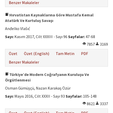
Benzer Makaleler
Hırvatistan Kaynaklarına Göre Mustafa Kemal
Atatürk Ve Kurtuluş Savaşı
Anđelko Vlašıć
Sayı:
Kasım 2017, Cilt XXXIII - Sayı 96
Sayfalar:
47-68
7857
3169
Özet
Özet (English)
Tam Metin
PDF
Benzer Makaleler
Türkiye’de Modern Coğrafyanın Kuruluşu Ve
Örgütlenmesi
Osman Gümüşçü, Nazan Karakaş Özür
Sayı:
Mayıs 2016, Cilt XXXII - Sayı 93
Sayfalar:
105-148
8621
3337