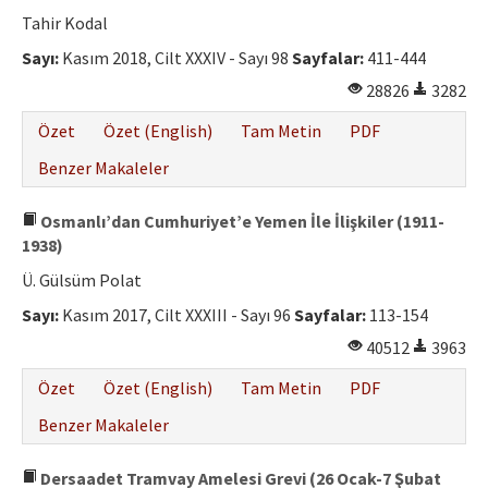
Etik İlkeler
Tahir Kodal
Yazar Rehberi
Sayı:
Kasım 2018, Cilt XXXIV - Sayı 98
Sayfalar:
411-444
28826
3282
Hakem Rehberi
Özet
Özet (English)
Tam Metin
PDF
İletişim
Benzer Makaleler
Osmanlı’dan Cumhuriyet’e Yemen İle İlişkiler (1911-
1938)
Ü. Gülsüm Polat
Sayı:
Kasım 2017, Cilt XXXIII - Sayı 96
Sayfalar:
113-154
40512
3963
Özet
Özet (English)
Tam Metin
PDF
Benzer Makaleler
Dersaadet Tramvay Amelesi Grevi (26 Ocak-7 Şubat