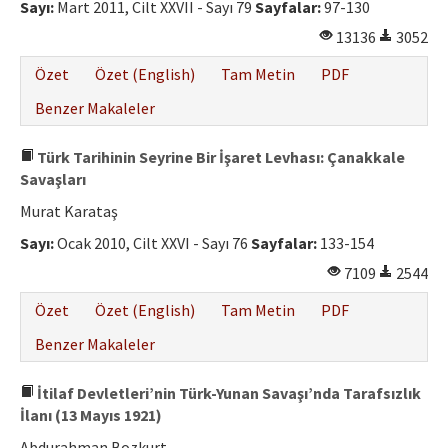
Sayı:
Mart 2011, Cilt XXVII - Sayı 79
Sayfalar:
97-130
13136
3052
Özet
Özet (English)
Tam Metin
PDF
Benzer Makaleler
Türk Tarihinin Seyrine Bir İşaret Levhası: Çanakkale
Savaşları
Murat Karataş
Sayı:
Ocak 2010, Cilt XXVI - Sayı 76
Sayfalar:
133-154
7109
2544
Özet
Özet (English)
Tam Metin
PDF
Benzer Makaleler
İtilaf Devletleri’nin Türk-Yunan Savaşı’nda Tarafsızlık
İlanı (13 Mayıs 1921)
Abdurahman Bozkurt