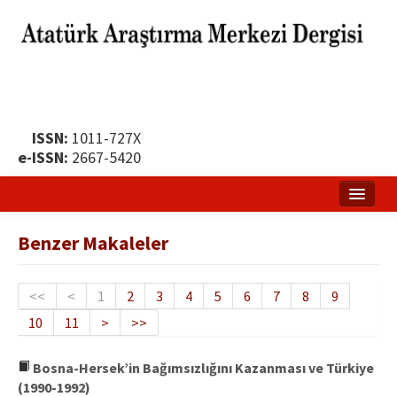
ISSN:
1011-727X
e-ISSN:
2667-5420
Ana Sayfa
Benzer Makaleler
Hakkında
Yayın Politikası
<<
<
1
2
3
4
5
6
7
8
9
10
11
>
>>
Dergi Kurulları
Yayın İlkeleri
Bosna-Hersek’in Bağımsızlığını Kazanması ve Türkiye
(1990-1992)