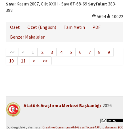
Sayı:
Kasım 2007, Cilt XXIII - Sayı 67-68-69
Sayfalar:
383-
398
5694
10022
Özet
Özet (English)
Tam Metin
PDF
Benzer Makaleler
<<
<
1
2
3
4
5
6
7
8
9
10
11
>
>>
Atatürk Araştırma Merkezi Başkanlığı
. 2026
Bu dergideki çalışmalar
Creative Commons Atıf-GayriTicari 4.0 Uluslararası (CC