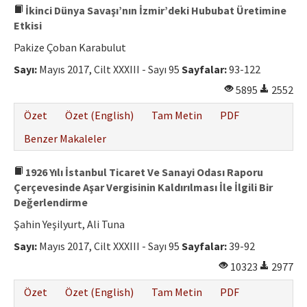
İkinci Dünya Savaşı’nın İzmir’deki Hububat Üretimine
Etkisi
Pakize Çoban Karabulut
Sayı:
Mayıs 2017, Cilt XXXIII - Sayı 95
Sayfalar:
93-122
5895
2552
Özet
Özet (English)
Tam Metin
PDF
Benzer Makaleler
1926 Yılı İstanbul Ticaret Ve Sanayi Odası Raporu
Çerçevesinde Aşar Vergisinin Kaldırılması İle İlgili Bir
Değerlendirme
Şahin Yeşilyurt, Ali Tuna
Sayı:
Mayıs 2017, Cilt XXXIII - Sayı 95
Sayfalar:
39-92
10323
2977
Özet
Özet (English)
Tam Metin
PDF