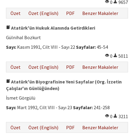
0
9657
Özet
Özet (English)
PDF
Benzer Makaleler
Atatürk'ün Hukuk Alanında Getirdikleri
Gülnihal Bozkurt
Sayı:
Kasım 1991, Cilt VIII - Sayı 22
Sayfalar:
45-54
0
5011
Özet
Özet (English)
PDF
Benzer Makaleler
Atatürk'ün Biyografisine Yeni Sayfalar (Org. İzzetin
Çalışlar'ın Günlüğünden)
İsmet Görgülü
Sayı:
Mart 1992, Cilt VIII - Sayı 23
Sayfalar:
241-258
0
3211
Özet
Özet (English)
PDF
Benzer Makaleler