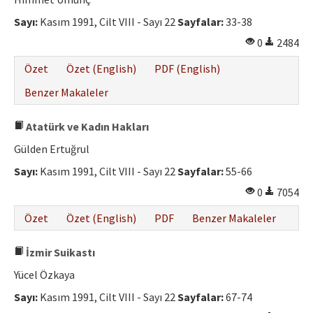
Etik İlkeler
Sayı:
Kasım 1991, Cilt VIII - Sayı 22
Sayfalar:
33-38
Yazar Rehberi
0
2484
Hakem Rehberi
Özet
Özet (English)
PDF (English)
İletişim
Benzer Makaleler
Atatürk ve Kadın Hakları
Gülden Ertuğrul
Sayı:
Kasım 1991, Cilt VIII - Sayı 22
Sayfalar:
55-66
0
7054
Özet
Özet (English)
PDF
Benzer Makaleler
İzmir Suikastı
Yücel Özkaya
Sayı:
Kasım 1991, Cilt VIII - Sayı 22
Sayfalar:
67-74