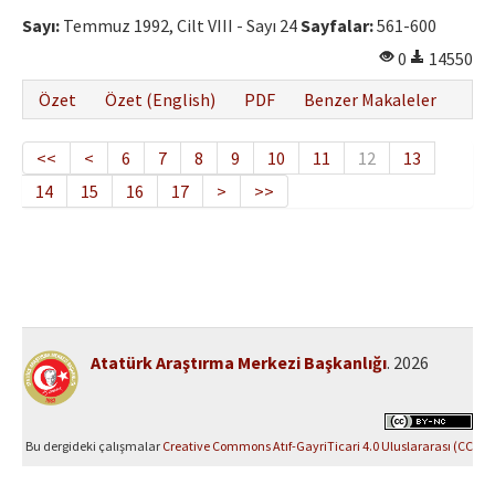
Sayı:
Temmuz 1992, Cilt VIII - Sayı 24
Sayfalar:
561-600
0
14550
Özet
Özet (English)
PDF
Benzer Makaleler
<<
<
6
7
8
9
10
11
12
13
14
15
16
17
>
>>
Atatürk Araştırma Merkezi Başkanlığı
. 2026
Bu dergideki çalışmalar
Creative Commons Atıf-GayriTicari 4.0 Uluslararası (CC
BY-NC 4.0)
ile lisanslanmıştır.