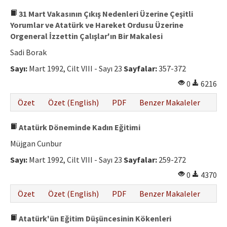
31 Mart Vakasının Çıkış Nedenleri Üzerine Çeşitli
Yorumlar ve Atatürk ve Hareket Ordusu Üzerine
Orgeneral İzzettin Çalışlar'ın Bir Makalesi
Sadi Borak
Sayı:
Mart 1992, Cilt VIII - Sayı 23
Sayfalar:
357-372
0
6216
Özet
Özet (English)
PDF
Benzer Makaleler
Atatürk Döneminde Kadın Eğitimi
Müjgan Cunbur
Sayı:
Mart 1992, Cilt VIII - Sayı 23
Sayfalar:
259-272
0
4370
Özet
Özet (English)
PDF
Benzer Makaleler
Atatürk'ün Eğitim Düşüncesinin Kökenleri