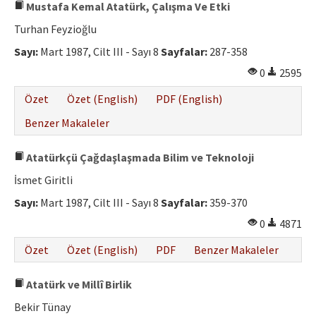
Mustafa Kemal Atatürk, Çalışma Ve Etki
Turhan Feyzioğlu
Sayı:
Mart 1987, Cilt III - Sayı 8
Sayfalar:
287-358
0
2595
Özet
Özet (English)
PDF (English)
Benzer Makaleler
Atatürkçü Çağdaşlaşmada Bilim ve Teknoloji
İsmet Giritli
Sayı:
Mart 1987, Cilt III - Sayı 8
Sayfalar:
359-370
0
4871
Özet
Özet (English)
PDF
Benzer Makaleler
Atatürk ve Millî Birlik
Bekir Tünay