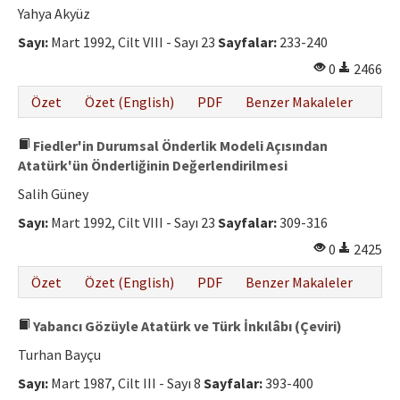
Yahya Akyüz
Sayı:
Mart 1992, Cilt VIII - Sayı 23
Sayfalar:
233-240
0
2466
Özet
Özet (English)
PDF
Benzer Makaleler
Fiedler'in Durumsal Önderlik Modeli Açısından
Atatürk'ün Önderliğinin Değerlendirilmesi
Salih Güney
Sayı:
Mart 1992, Cilt VIII - Sayı 23
Sayfalar:
309-316
0
2425
Özet
Özet (English)
PDF
Benzer Makaleler
Yabancı Gözüyle Atatürk ve Türk İnkılâbı (Çeviri)
Turhan Bayçu
Sayı:
Mart 1987, Cilt III - Sayı 8
Sayfalar:
393-400