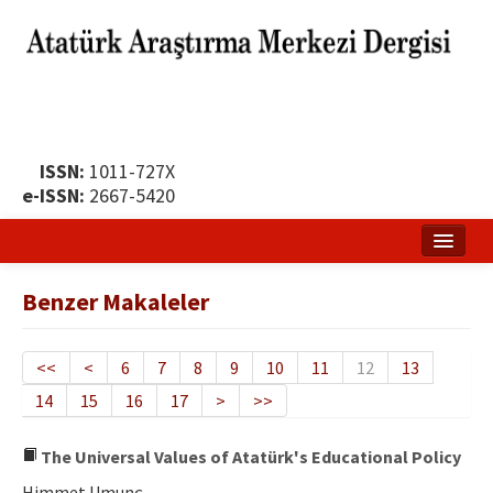
ISSN:
1011-727X
e-ISSN:
2667-5420
Ana Sayfa
Benzer Makaleler
Hakkında
Yayın Politikası
<<
<
6
7
8
9
10
11
12
13
14
15
16
17
>
>>
Dergi Kurulları
Yayın İlkeleri
The Universal Values of Atatürk's Educational Policy
Himmet Umunç