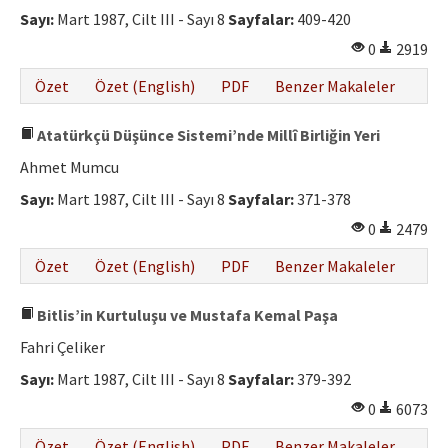
Sayı:
Mart 1987, Cilt III - Sayı 8
Sayfalar:
409-420
0
2919
Özet
Özet (English)
PDF
Benzer Makaleler
Atatürkçü Düşünce Sistemi’nde Millî Birliğin Yeri
Ahmet Mumcu
Sayı:
Mart 1987, Cilt III - Sayı 8
Sayfalar:
371-378
0
2479
Özet
Özet (English)
PDF
Benzer Makaleler
Bitlis’in Kurtuluşu ve Mustafa Kemal Paşa
Fahri Çeliker
Sayı:
Mart 1987, Cilt III - Sayı 8
Sayfalar:
379-392
0
6073
Özet
Özet (English)
PDF
Benzer Makaleler