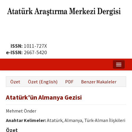
ISSN:
1011-727X
e-ISSN:
2667-5420
Ana Sayfa
Özet
Özet (English)
PDF
Benzer Makaleler
Hakkında
Atatürk'ün Almanya Gezisi
Yayın Politikası
Dergi Kurulları
Mehmet Önder
Anahtar Kelimeler:
Atatürk, Almanya, Türk-Alman İlişkileri
Yayın İlkeleri
Özet