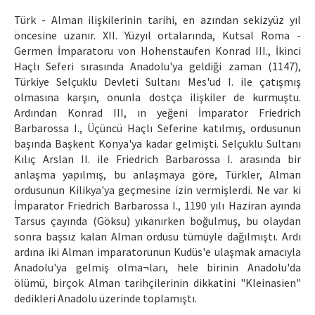
Etik İlkeler
Türk - Alman ilişkilerinin tarihi, en azından sekizyüz yıl
Yazar Rehberi
öncesine uzanır. XII. Yüzyıl ortalarında, Kutsal Roma -
Germen İmparatoru von Hohenstaufen Konrad III., İkinci
Hakem Rehberi
Haçlı Seferi sırasında Anadolu'ya geldiği zaman (1147),
Türkiye Selçuklu Devleti Sultanı Mes'ud I. ile çatışmış
İletişim
olmasına karşın, onunla dostça ilişkiler de kurmuştu.
Ardından Konrad III, ın yeğeni İmparator Friedrich
Barbarossa I., Üçüncü Haçlı Seferine katılmış, ordusunun
başında Başkent Konya'ya kadar gelmişti. Selçuklu Sultanı
Kılıç Arslan II. ile Friedrich Barbarossa I. arasında bir
anlaşma yapılmış, bu anlaşmaya göre, Türkler, Alman
ordusunun Kilikya'ya geçmesine izin vermişlerdi. Ne var ki
İmparator Friedrich Barbarossa I., 1190 yılı Haziran ayında
Tarsus çayında (Göksu) yıkanırken boğulmuş, bu olaydan
sonra başsız kalan Alman ordusu tümüyle dağılmıştı. Ardı
ardına iki Alman imparatorunun Kudüs'e ulaşmak amacıyla
Anadolu'ya gelmiş olma¬ları, hele birinin Anadolu'da
ölümü, birçok Alman tarihçilerinin dikkatini "Kleinasien"
dedikleri Anadolu üzerinde toplamıştı.