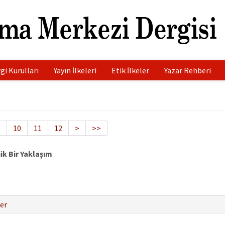
gi Kurulları
Yayın İlkeleri
Etik İlkeler
Yazar Rehberi
9
10
11
12
>
>>
ik Bir Yaklaşım
er