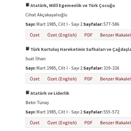
Atatürk, Millî Egemenlik ve Türk Çocuğu
Cihat Akçakayalıoğlu
Sayı:
Mart 1985, Cilt I - Sayı 2
Sayfalar:
577-586
Özet
Özet (English)
PDF
Benzer Makalel
Türk Kurtuluş Hareketinin Safhaları ve Çağdaşl
Suat İlhan
Sayı:
Mart 1985, Cilt I - Sayı 2
Sayfalar:
319-326
Özet
Özet (English)
PDF
Benzer Makalel
Atatürk ve Liderlik
Bekir Tünay
Sayı:
Mart 1985, Cilt I - Sayı 2
Sayfalar:
555-572
Özet
Özet (English)
PDF
Benzer Makalel