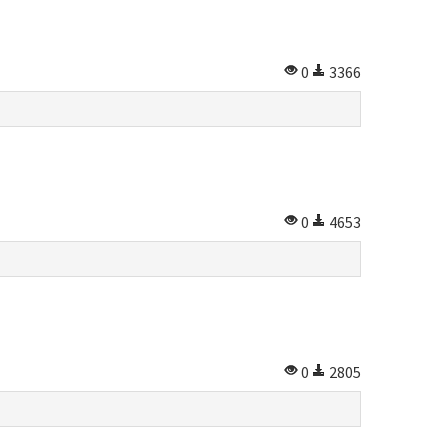
0
3366
0
4653
0
2805