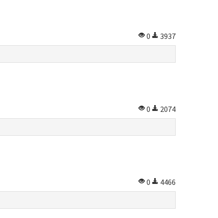
0
3937
0
2074
0
4466