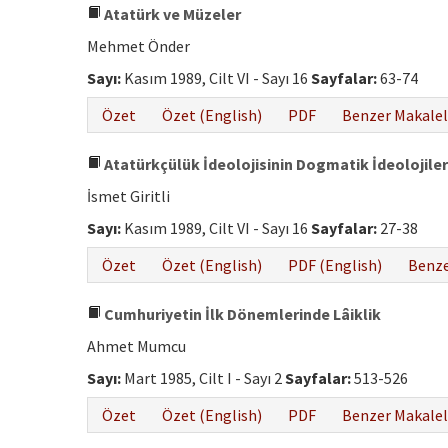
Atatürk ve Müzeler
Mehmet Önder
Sayı:
Kasım 1989, Cilt VI - Sayı 16
Sayfalar:
63-74
Özet
Özet (English)
PDF
Benzer Makalel
Atatürkçülük İdeolojisinin Dogmatik İdeolojile
İsmet Giritli
Sayı:
Kasım 1989, Cilt VI - Sayı 16
Sayfalar:
27-38
Özet
Özet (English)
PDF (English)
Benze
Cumhuriyetin İlk Dönemlerinde Lâiklik
Ahmet Mumcu
Sayı:
Mart 1985, Cilt I - Sayı 2
Sayfalar:
513-526
Özet
Özet (English)
PDF
Benzer Makalel