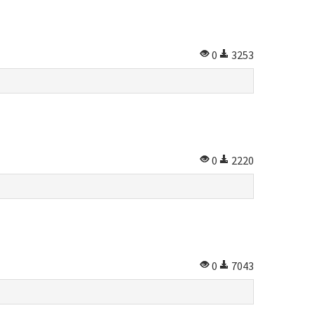
0
3253
0
2220
0
7043