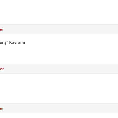
er
arış" Kavramı
er
er