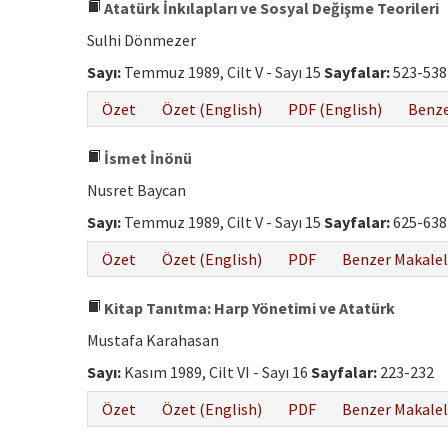
Atatürk İnkılapları ve Sosyal Değişme Teorileri
Sulhi Dönmezer
Sayı:
Temmuz 1989, Cilt V - Sayı 15
Sayfalar:
523-538
Özet
Özet (English)
PDF (English)
Benze
İsmet İnönü
Nusret Baycan
Sayı:
Temmuz 1989, Cilt V - Sayı 15
Sayfalar:
625-638
Özet
Özet (English)
PDF
Benzer Makalel
Kitap Tanıtma: Harp Yönetimi ve Atatürk
Mustafa Karahasan
Sayı:
Kasım 1989, Cilt VI - Sayı 16
Sayfalar:
223-232
Özet
Özet (English)
PDF
Benzer Makalel