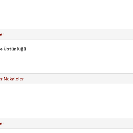
er
re Üstünlüğü
r Makaleler
er