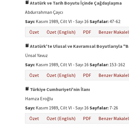
Atatürk ve Tarih Boyutu İçinde Çağdaşlaşma
Abdurrahman Çaycı
Sayı:
Kasım 1989, Cilt VI - Sayı 16
Sayfalar:
47-62
Özet
Özet (English)
PDF
Benzer Makalel
Atatürk'te Ulusal ve Kavramsal Boyutlarıyla "B
Ünsal Yavuz
Sayı:
Kasım 1989, Cilt VI - Sayı 16
Sayfalar:
153-162
Özet
Özet (English)
PDF
Benzer Makalel
Türkiye Cumhuriyeti'nin İlanı
Hamza Eroğlu
Sayı:
Kasım 1989, Cilt VI - Sayı 16
Sayfalar:
7-26
Özet
Özet (English)
PDF
Benzer Makalel