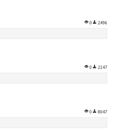
0
2496
0
2147
0
8047