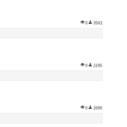
0
3502
0
2195
0
2090