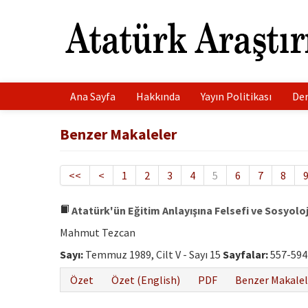
Ana Sayfa
Hakkında
Yayın Politikası
Der
Benzer Makaleler
<<
<
1
2
3
4
5
6
7
8
Atatürk'ün Eğitim Anlayışına Felsefi ve Sosyoloj
Mahmut Tezcan
Sayı:
Temmuz 1989, Cilt V - Sayı 15
Sayfalar:
557-594
Özet
Özet (English)
PDF
Benzer Makalel