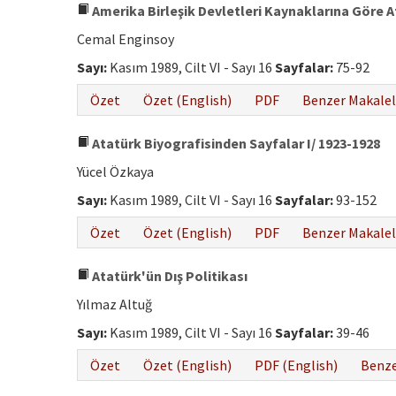
Amerika Birleşik Devletleri Kaynaklarına Göre 
Cemal Enginsoy
Sayı:
Kasım 1989, Cilt VI - Sayı 16
Sayfalar:
75-92
Özet
Özet (English)
PDF
Benzer Makalel
Atatürk Biyografisinden Sayfalar I/ 1923-1928
Yücel Özkaya
Sayı:
Kasım 1989, Cilt VI - Sayı 16
Sayfalar:
93-152
Özet
Özet (English)
PDF
Benzer Makalel
Atatürk'ün Dış Politikası
Yılmaz Altuğ
Sayı:
Kasım 1989, Cilt VI - Sayı 16
Sayfalar:
39-46
Özet
Özet (English)
PDF (English)
Benze