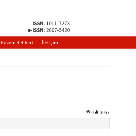
ISSN:
1011-727X
e-ISSN:
2667-5420
Hakem Rehberi
İletişim
0
3057