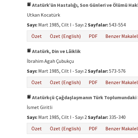
Atatürk’ün Hastalığı, Son Günleri ve Ölümü Hakk
Utkan Kocatürk
Sayı:
Mart 1985, Cilt I - Sayı 2
Sayfalar:
543-554
Özet
Özet (English)
PDF
Benzer Makalel
Atatürk, Din ve Lâiklik
İbrahim Agah Çubukçu
Sayı:
Mart 1985, Cilt I - Sayı 2
Sayfalar:
573-576
Özet
Özet (English)
PDF
Benzer Makalel
Atatürkçü Çağdaşlaşmanın Türk Toplumundaki 
İsmet Giritli
Sayı:
Mart 1985, Cilt I - Sayı 2
Sayfalar:
335-340
Özet
Özet (English)
PDF
Benzer Makalel