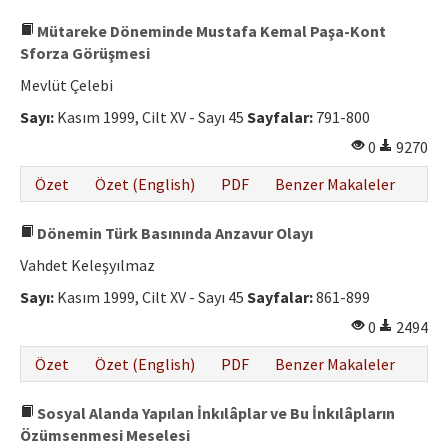
Mütareke Döneminde Mustafa Kemal Paşa-Kont
Sforza Görüşmesi
Mevlüt Çelebi
Sayı:
Kasım 1999, Cilt XV - Sayı 45
Sayfalar:
791-800
0
9270
Özet
Özet (English)
PDF
Benzer Makaleler
Dönemin Türk Basınında Anzavur Olayı
Vahdet Keleşyılmaz
Sayı:
Kasım 1999, Cilt XV - Sayı 45
Sayfalar:
861-899
0
2494
Özet
Özet (English)
PDF
Benzer Makaleler
Sosyal Alanda Yapılan İnkılâplar ve Bu İnkılâpların
Özümsenmesi Meselesi