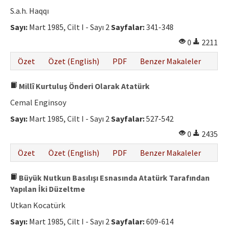
Etik İlkeler
S.a.h. Haqqı
Yazar Rehberi
Sayı:
Mart 1985, Cilt I - Sayı 2
Sayfalar:
341-348
0
2211
Hakem Rehberi
Özet
Özet (English)
PDF
Benzer Makaleler
İletişim
Millî Kurtuluş Önderi Olarak Atatürk
Cemal Enginsoy
Sayı:
Mart 1985, Cilt I - Sayı 2
Sayfalar:
527-542
0
2435
Özet
Özet (English)
PDF
Benzer Makaleler
Büyük Nutkun Basılışı Esnasında Atatürk Tarafından
Yapılan İki Düzeltme
Utkan Kocatürk
Sayı:
Mart 1985, Cilt I - Sayı 2
Sayfalar:
609-614