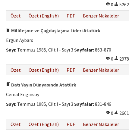
0
5262
Özet
Özet (English)
PDF
Benzer Makaleler
Millîleşme ve Çağdaşlaşma Lideri Atatürk
Ergün Aybars
Sayı:
Temmuz 1985, Cilt I - Sayı 3
Sayfalar:
863-870
0
2978
Özet
Özet (English)
PDF
Benzer Makaleler
Batı Yayın Dünyasında Atatürk
Cemal Enginsoy
Sayı:
Temmuz 1985, Cilt I - Sayı 3
Sayfalar:
831-846
0
2661
Özet
Özet (English)
PDF
Benzer Makaleler