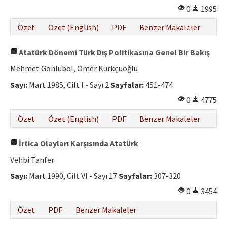
0
1995
Özet
Özet (English)
PDF
Benzer Makaleler
Atatürk Dönemi Türk Dış Politikasına Genel Bir Bakış
Mehmet Gönlübol, Ömer Kürkçüoğlu
Sayı:
Mart 1985, Cilt I - Sayı 2
Sayfalar:
451-474
0
4775
Özet
Özet (English)
PDF
Benzer Makaleler
İrtica Olayları Karşısında Atatürk
Vehbi Tanfer
Sayı:
Mart 1990, Cilt VI - Sayı 17
Sayfalar:
307-320
0
3454
Özet
PDF
Benzer Makaleler