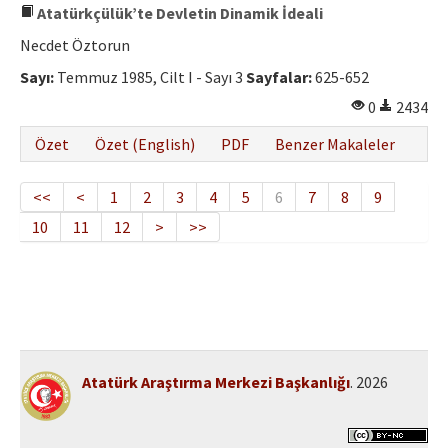
Atatürkçülük’te Devletin Dinamik İdeali
Necdet Öztorun
Sayı:
Temmuz 1985, Cilt I - Sayı 3
Sayfalar:
625-652
0
2434
Özet
Özet (English)
PDF
Benzer Makaleler
<<
<
1
2
3
4
5
6
7
8
9
10
11
12
>
>>
Atatürk Araştırma Merkezi Başkanlığı
. 2026