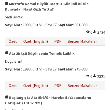
Mustafa Kemal Büyük Taarruz Gününü Bütün
Dünyadan Nasıl Gizli Tuttu?
Sadi Borak
Sayı:
Mart 1990, Cilt VI - Sayı 17
Sayfalar:
381-390
0
2734
Özet
Özet (English)
PDF
Benzer Makaleler
Atatürkçü Düşüncenin Temeli: Laiklik
Doğu Ergil
Sayı:
Mart 1990, Cilt VI - Sayı 17
Sayfalar:
245-300
0
2321
Özet
Özet (English)
PDF
Benzer Makaleler
Başlangıçta Atatürk'ün Hareketi : Yabancıların
Görüşleri (1919-1921)