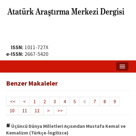
ISSN:
1011-727X
e-ISSN:
2667-5420
Ana Sayfa
Benzer Makaleler
Hakkında
Yayın Politikası
<<
<
1
2
3
4
5
6
7
8
9
10
11
12
>
>>
Dergi Kurulları
Yayın İlkeleri
Üçüncü Dünya Milletleri Açısından Mustafa Kemal ve
Kemalizm (Türkçe-İngilizce)