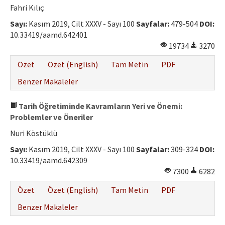
Fahri Kılıç
Sayı:
Kasım 2019, Cilt XXXV - Sayı 100
Sayfalar:
479-504
DOI:
10.33419/aamd.642401
19734
3270
Özet
Özet (English)
Tam Metin
PDF
Benzer Makaleler
Tarih Öğretiminde Kavramların Yeri ve Önemi:
Problemler ve Öneriler
Nuri Köstüklü
Sayı:
Kasım 2019, Cilt XXXV - Sayı 100
Sayfalar:
309-324
DOI:
10.33419/aamd.642309
7300
6282
Özet
Özet (English)
Tam Metin
PDF
Benzer Makaleler