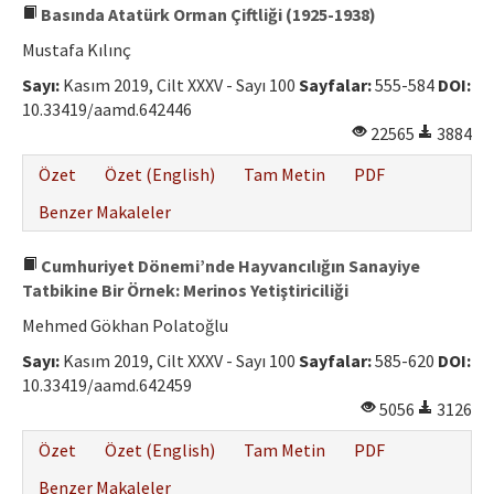
Basında Atatürk Orman Çiftliği (1925-1938)
Mustafa Kılınç
Sayı:
Kasım 2019, Cilt XXXV - Sayı 100
Sayfalar:
555-584
DOI:
10.33419/aamd.642446
22565
3884
Özet
Özet (English)
Tam Metin
PDF
Benzer Makaleler
Cumhuriyet Dönemi’nde Hayvancılığın Sanayiye
Tatbikine Bir Örnek: Merinos Yetiştiriciliği
Mehmed Gökhan Polatoğlu
Sayı:
Kasım 2019, Cilt XXXV - Sayı 100
Sayfalar:
585-620
DOI:
10.33419/aamd.642459
5056
3126
Özet
Özet (English)
Tam Metin
PDF
Benzer Makaleler