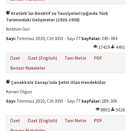
Atatürk’ün Direktif ve Tavsiyeleri Işığında Türk
Tarımındaki Gelişmeler (1923-1938)
İbrahim İnci
Sayı:
Temmuz 2010, Cilt XXVI - Sayı 77
Sayfalar:
345-384
17419
4401
Özet
Özet (English)
Tam Metin
PDF
Benzer Makaleler
Çanakkale Savaşı’nda Şehit Olan Hendekliler
Kenan Olgun
Sayı:
Temmuz 2010, Cilt XXVI - Sayı 77
Sayfalar:
289-306
8893
5026
Özet
Özet (English)
Tam Metin
PDF
Benzer Makaleler