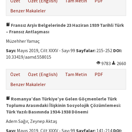
Özet
Özet (English)
Tam Metin
PDF
Benzer Makaleler
Fransız Arşiv Belgelerinde 23 Haziran 1939 Tarihli Türk
– Fransız Antlaşması
Müzehher Yamaç
Sayı:
Mayıs 2019, Cilt XXXV - Sayı 99
Sayfalar:
215-252
DOI:
10.33419/aamd.558015
9783
2660
Özet
Özet (English)
Tam Metin
PDF
Benzer Makaleler
Romanya’dan Türkiye’ye Gelen Göçmenlerle Türk
Toplumu Arasındaki İlişkinin Sosyolojik Çözümlemesi:
Türk Yazılı Basınında 1934-1938 Dönemi
Adem Sağır, Zeynep Aktaş
Sayı:
Mayıs 2019, Cilt XXXV - Sayı 99
Sayfalar:
141-214
DOI: