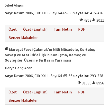
Etik İlkeler
Sibel Akgün
Yazar Rehberi
Sayı:
Kasım 2006, Cilt XXII - Sayı 64-65-66
Sayfalar:
415-436
4763
2011
Hakem Rehberi
Özet
Özet (English)
Tam Metin
PDF
İletişim
Benzer Makaleler
Mareşal Fevzi Çakmak’ın Millî Mücadele, Kurtuluş
Savaşı ve Atatürk’e İlişkin Konuşma, Demeç ve
Söyleşileri Üzerine Bir Basın Taraması
Derya Genç Acar
Sayı:
Kasım 2006, Cilt XXII - Sayı 64-65-66
Sayfalar:
293-328
31835
8956
Özet
Özet (English)
Tam Metin
PDF
Benzer Makaleler