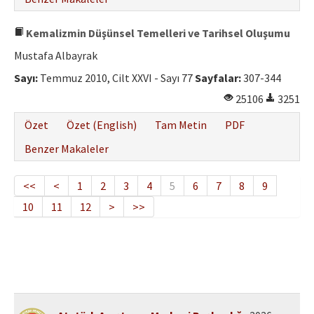
Kemalizmin Düşünsel Temelleri ve Tarihsel Oluşumu
Mustafa Albayrak
Sayı:
Temmuz 2010, Cilt XXVI - Sayı 77
Sayfalar:
307-344
25106
3251
Özet
Özet (English)
Tam Metin
PDF
Benzer Makaleler
<<
<
1
2
3
4
5
6
7
8
9
10
11
12
>
>>