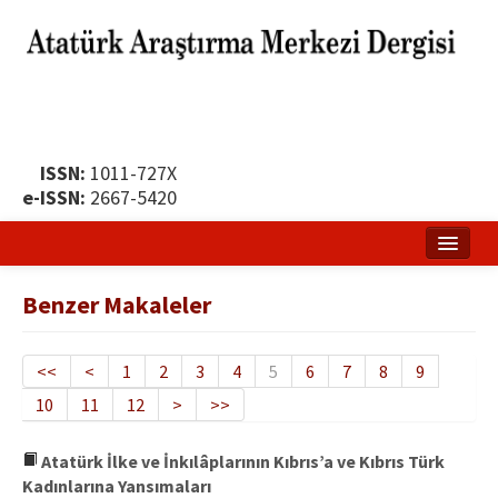
ISSN:
1011-727X
e-ISSN:
2667-5420
Ana Sayfa
Benzer Makaleler
Hakkında
Yayın Politikası
<<
<
1
2
3
4
5
6
7
8
9
10
11
12
>
>>
Dergi Kurulları
Yayın İlkeleri
Atatürk İlke ve İnkılâplarının Kıbrıs’a ve Kıbrıs Türk
Kadınlarına Yansımaları