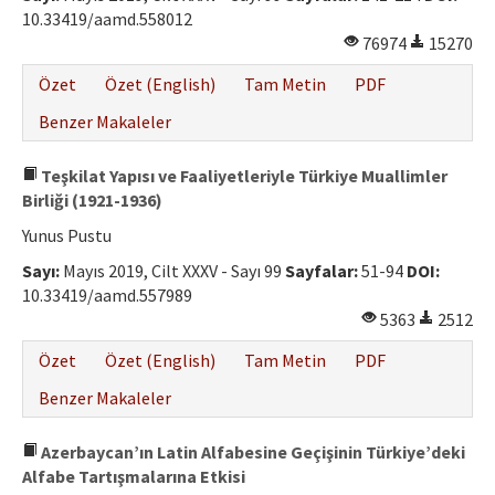
10.33419/aamd.558012
76974
15270
Özet
Özet (English)
Tam Metin
PDF
Benzer Makaleler
Teşkilat Yapısı ve Faaliyetleriyle Türkiye Muallimler
Birliği (1921-1936)
Yunus Pustu
Sayı:
Mayıs 2019, Cilt XXXV - Sayı 99
Sayfalar:
51-94
DOI:
10.33419/aamd.557989
5363
2512
Özet
Özet (English)
Tam Metin
PDF
Benzer Makaleler
Azerbaycan’ın Latin Alfabesine Geçişinin Türkiye’deki
Alfabe Tartışmalarına Etkisi