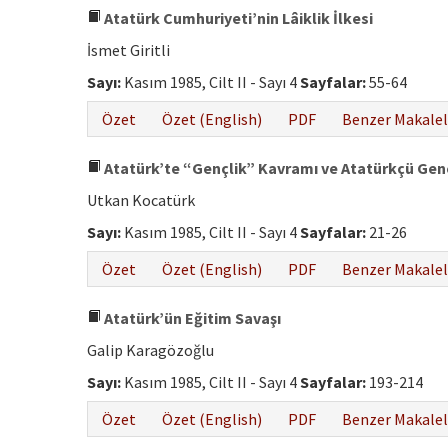
Atatürk Cumhuriyeti’nin Lâiklik İlkesi
İsmet Giritli
Sayı:
Kasım 1985, Cilt II - Sayı 4
Sayfalar:
55-64
Özet
Özet (English)
PDF
Benzer Makalel
Atatürk’te “Gençlik” Kavramı ve Atatürkçü Gençl
Utkan Kocatürk
Sayı:
Kasım 1985, Cilt II - Sayı 4
Sayfalar:
21-26
Özet
Özet (English)
PDF
Benzer Makalel
Atatürk’ün Eğitim Savaşı
Galip Karagözoğlu
Sayı:
Kasım 1985, Cilt II - Sayı 4
Sayfalar:
193-214
Özet
Özet (English)
PDF
Benzer Makalel