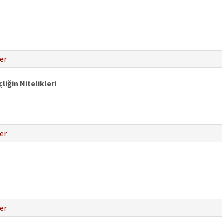
er
iğin Nitelikleri
er
er