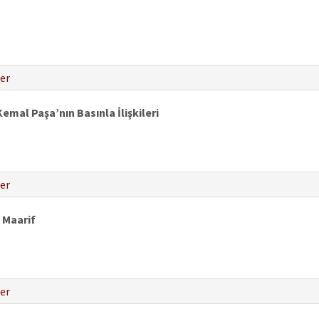
er
mal Paşa’nın Basınla İlişkileri
er
 Maarif
er