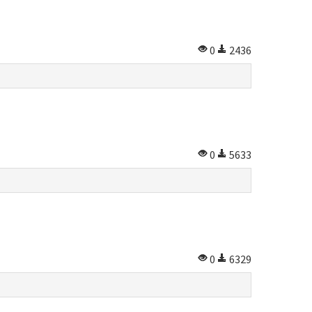
0
2436
0
5633
0
6329