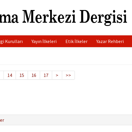
gi Kurulları
Yayın İlkeleri
Etik İlkeler
Yazar Rehberi
14
15
16
17
>
>>
er