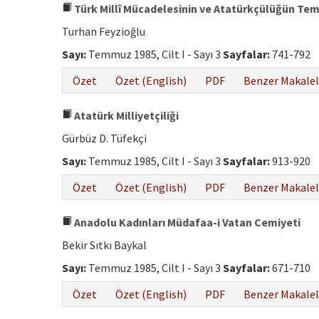
Türk Millî Mücadelesinin ve Atatürkçülüğün Teme
Turhan Feyzioğlu
Sayı:
Temmuz 1985, Cilt I - Sayı 3
Sayfalar:
741-792
Özet
Özet (English)
PDF
Benzer Makalel
Atatürk Milliyetçiliği
Gürbüz D. Tüfekçi
Sayı:
Temmuz 1985, Cilt I - Sayı 3
Sayfalar:
913-920
Özet
Özet (English)
PDF
Benzer Makalel
Anadolu Kadınları Müdafaa-i Vatan Cemiyeti
Bekir Sıtkı Baykal
Sayı:
Temmuz 1985, Cilt I - Sayı 3
Sayfalar:
671-710
Özet
Özet (English)
PDF
Benzer Makalel