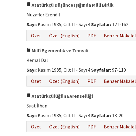
Atatürkçü Düşünce Işığında Millî Birlik
Muzaffer Erendil
Sayı:
Kasım 1985, Cilt II - Sayı 4
Sayfalar:
121-162
Özet
Özet (English)
PDF
Benzer Makalel
Millî Egemenlik ve Temsili
Kemal Dal
Sayı:
Kasım 1985, Cilt II - Sayı 4
Sayfalar:
97-110
Özet
Özet (English)
PDF
Benzer Makalel
Atatürkçülüğün Evrenselliği
Suat İlhan
Sayı:
Kasım 1985, Cilt II - Sayı 4
Sayfalar:
13-20
Özet
Özet (English)
PDF
Benzer Makalel