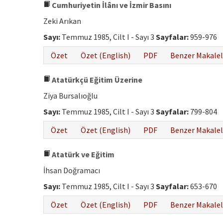
Cumhuriyetin İlânı ve İzmir Basını
Zeki Arıkan
Sayı:
Temmuz 1985, Cilt I - Sayı 3
Sayfalar:
959-976
Özet
Özet (English)
PDF
Benzer Makalel
Atatürkçü Eğitim Üzerine
Ziya Bursalıoğlu
Sayı:
Temmuz 1985, Cilt I - Sayı 3
Sayfalar:
799-804
Özet
Özet (English)
PDF
Benzer Makalel
Atatürk ve Eğitim
İhsan Doğramacı
Sayı:
Temmuz 1985, Cilt I - Sayı 3
Sayfalar:
653-670
Özet
Özet (English)
PDF
Benzer Makalel