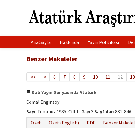
Ana Sayfa
Hakkında
Yayın Politikası
Der
Benzer Makaleler
<<
<
6
7
8
9
10
11
12
13
Batı Yayın Dünyasında Atatürk
Cemal Enginsoy
Sayı:
Temmuz 1985, Cilt I - Sayı 3
Sayfalar:
831-846
Özet
Özet (English)
PDF
Benzer Makalel