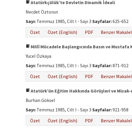
Atatürkçülük’te Devletin Dinamik İdeali
Necdet Öztorun
Sayı:
Temmuz 1985, Cilt I - Sayı 3
Sayfalar:
625-652
Özet
Özet (English)
PDF
Benzer Makalel
Millî Mücadele Başlangıcında Basın ve Mustafa Ke
Yücel Özkaya
Sayı:
Temmuz 1985, Cilt I - Sayı 3
Sayfalar:
871-912
Özet
Özet (English)
PDF
Benzer Makalel
Atatürk’ün Eğitim Hakkında Görüşleri ve Misak-ı
Burhan Göksel
Sayı:
Temmuz 1985, Cilt I - Sayı 3
Sayfalar:
921-958
Özet
Özet (English)
PDF
Benzer Makalel