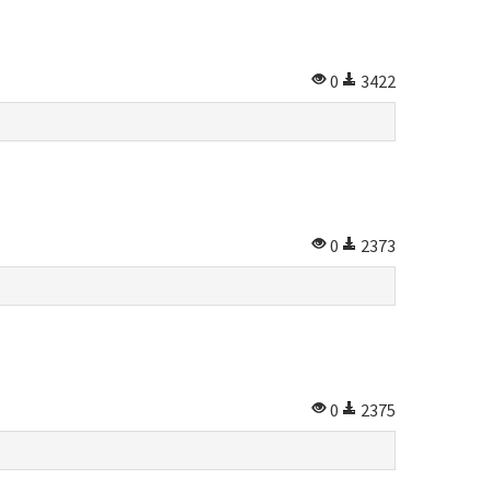
0
3422
0
2373
0
2375