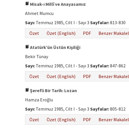
Misak-ı Millî ve Anayasamız
Ahmet Mumcu
Sayı:
Temmuz 1985, Cilt I - Sayı 3
Sayfalar:
813-830
Özet
Özet (English)
PDF
Benzer Makalel
Atatürk’ün Üstün Kişiliği
Bekir Tünay
Sayı:
Temmuz 1985, Cilt I - Sayı 3
Sayfalar:
847-862
Özet
Özet (English)
PDF
Benzer Makalel
Şerefli Bir Tarih: Lozan
Hamza Eroğlu
Sayı:
Temmuz 1985, Cilt I - Sayı 3
Sayfalar:
805-812
Özet
Özet (English)
PDF
Benzer Makalel