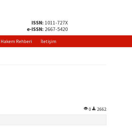
ISSN:
1011-727X
e-ISSN:
2667-5420
Hakem Rehberi
İletişim
0
2662