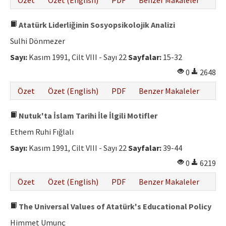
Özet
Özet (English)
PDF
Benzer Makaleler
Atatürk Liderliğinin Sosyopsikolojik Analizi
Sulhi Dönmezer
Sayı:
Kasım 1991, Cilt VIII - Sayı 22
Sayfalar:
15-32
0
2648
Özet
Özet (English)
PDF
Benzer Makaleler
Nutuk'ta İslam Tarihi İle İlgili Motifler
Ethem Ruhi Fığlalı
Sayı:
Kasım 1991, Cilt VIII - Sayı 22
Sayfalar:
39-44
0
6219
Özet
Özet (English)
PDF
Benzer Makaleler
The Universal Values of Atatürk's Educational Policy
Himmet Umunç