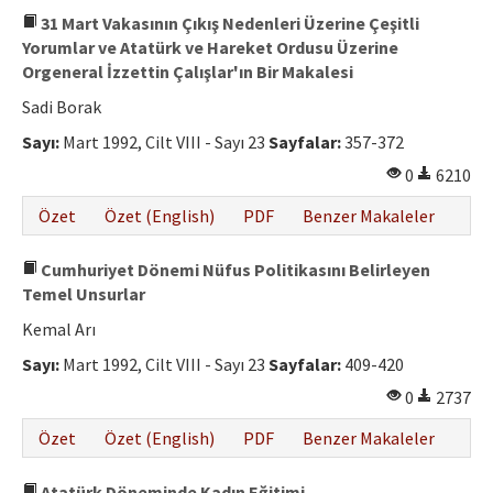
31 Mart Vakasının Çıkış Nedenleri Üzerine Çeşitli
Yorumlar ve Atatürk ve Hareket Ordusu Üzerine
Orgeneral İzzettin Çalışlar'ın Bir Makalesi
Sadi Borak
Sayı:
Mart 1992, Cilt VIII - Sayı 23
Sayfalar:
357-372
0
6210
Özet
Özet (English)
PDF
Benzer Makaleler
Cumhuriyet Dönemi Nüfus Politikasını Belirleyen
Temel Unsurlar
Kemal Arı
Sayı:
Mart 1992, Cilt VIII - Sayı 23
Sayfalar:
409-420
0
2737
Özet
Özet (English)
PDF
Benzer Makaleler
Atatürk Döneminde Kadın Eğitimi