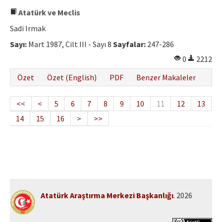
Atatürk ve Meclis
Sadi Irmak
Sayı:
Mart 1987, Cilt III - Sayı 8
Sayfalar:
247-286
0
2212
Özet
Özet (English)
PDF
Benzer Makaleler
<<
<
5
6
7
8
9
10
11
12
13
14
15
16
>
>>
Atatürk Araştırma Merkezi Başkanlığı
. 2026