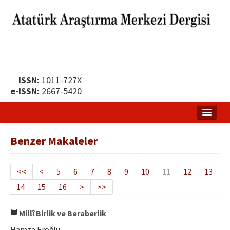
ISSN:
1011-727X
e-ISSN:
2667-5420
Ana Sayfa
Benzer Makaleler
Hakkında
Yayın Politikası
<<
<
5
6
7
8
9
10
11
12
13
14
15
16
>
>>
Dergi Kurulları
Yayın İlkeleri
Millî Birlik ve Beraberlik
Hamza Eroğlu