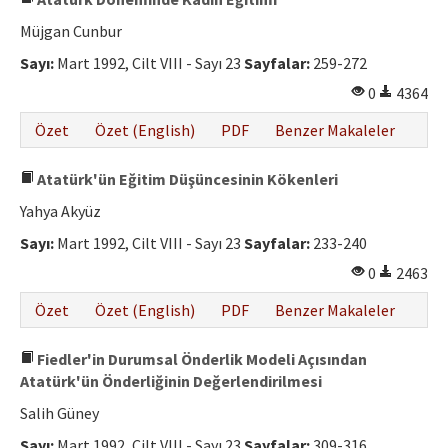
Müjgan Cunbur
Sayı:
Mart 1992, Cilt VIII - Sayı 23
Sayfalar:
259-272
0
4364
Özet
Özet (English)
PDF
Benzer Makaleler
Atatürk'ün Eğitim Düşüncesinin Kökenleri
Yahya Akyüz
Sayı:
Mart 1992, Cilt VIII - Sayı 23
Sayfalar:
233-240
0
2463
Özet
Özet (English)
PDF
Benzer Makaleler
Fiedler'in Durumsal Önderlik Modeli Açısından
Atatürk'ün Önderliğinin Değerlendirilmesi
Salih Güney
Sayı:
Mart 1992, Cilt VIII - Sayı 23
Sayfalar:
309-316