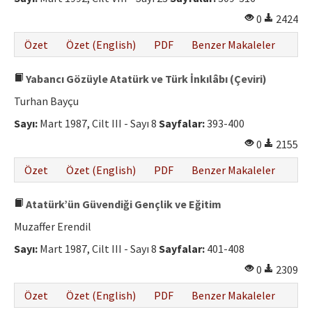
0
2424
Özet
Özet (English)
PDF
Benzer Makaleler
Yabancı Gözüyle Atatürk ve Türk İnkılâbı (Çeviri)
Turhan Bayçu
Sayı:
Mart 1987, Cilt III - Sayı 8
Sayfalar:
393-400
0
2155
Özet
Özet (English)
PDF
Benzer Makaleler
Atatürk’ün Güvendiği Gençlik ve Eğitim
Muzaffer Erendil
Sayı:
Mart 1987, Cilt III - Sayı 8
Sayfalar:
401-408
0
2309
Özet
Özet (English)
PDF
Benzer Makaleler