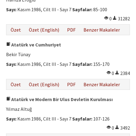
Etik İlkeler
Sayı:
Kasım 1986, Cilt III - Sayı 7
Sayfalar:
85-100
Yazar Rehberi
0
31282
Hakem Rehberi
Özet
Özet (English)
PDF
Benzer Makaleler
İletişim
Atatürk ve Cumhuriyet
Bekir Tünay
Sayı:
Kasım 1986, Cilt III - Sayı 7
Sayfalar:
155-170
0
2384
Özet
Özet (English)
PDF
Benzer Makaleler
Atatürk ve Modern Bir Ulus Devletin Kurulması
Yılmaz Altuğ
Sayı:
Kasım 1986, Cilt III - Sayı 7
Sayfalar:
107-126
0
3492