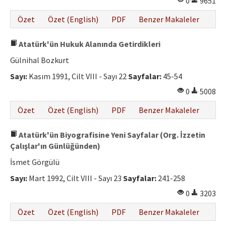
0
9651
Özet
Özet (English)
PDF
Benzer Makaleler
Atatürk'ün Hukuk Alanında Getirdikleri
Gülnihal Bozkurt
Sayı:
Kasım 1991, Cilt VIII - Sayı 22
Sayfalar:
45-54
0
5008
Özet
Özet (English)
PDF
Benzer Makaleler
Atatürk'ün Biyografisine Yeni Sayfalar (Org. İzzetin
Çalışlar'ın Günlüğünden)
İsmet Görgülü
Sayı:
Mart 1992, Cilt VIII - Sayı 23
Sayfalar:
241-258
0
3203
Özet
Özet (English)
PDF
Benzer Makaleler