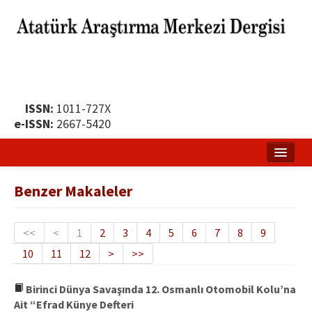
ISSN:
1011-727X
e-ISSN:
2667-5420
Ana Sayfa
Benzer Makaleler
Hakkında
Yayın Politikası
<<
<
1
2
3
4
5
6
7
8
9
10
11
12
>
>>
Dergi Kurulları
Yayın İlkeleri
Birinci Dünya Savaşında 12. Osmanlı Otomobil Kolu’na
Ait “Efrad Künye Defteri