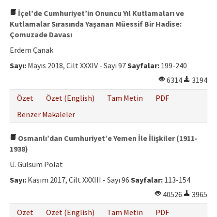
İçel’de Cumhuriyet’in Onuncu Yıl Kutlamaları ve
Kutlamalar Sırasında Yaşanan Müessif Bir Hadise:
Çomuzade Davası
Erdem Çanak
Sayı:
Mayıs 2018, Cilt XXXIV - Sayı 97
Sayfalar:
199-240
6314
3194
Özet
Özet (English)
Tam Metin
PDF
Benzer Makaleler
Osmanlı’dan Cumhuriyet’e Yemen İle İlişkiler (1911-
1938)
Ü. Gülsüm Polat
Sayı:
Kasım 2017, Cilt XXXIII - Sayı 96
Sayfalar:
113-154
40526
3965
Özet
Özet (English)
Tam Metin
PDF