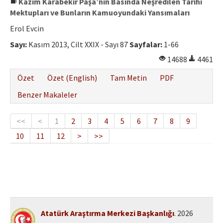
Kazım Karabekir Paşa’nın Basında Neşredilen Tarihi
Mektupları ve Bunların Kamuoyundaki Yansımaları
Erol Evcin
Sayı:
Kasım 2013, Cilt XXIX - Sayı 87
Sayfalar:
1-66
14688
4461
Özet
Özet (English)
Tam Metin
PDF
Benzer Makaleler
<<
<
1
2
3
4
5
6
7
8
9
10
11
12
>
>>
Atatürk Araştırma Merkezi Başkanlığı
. 2026