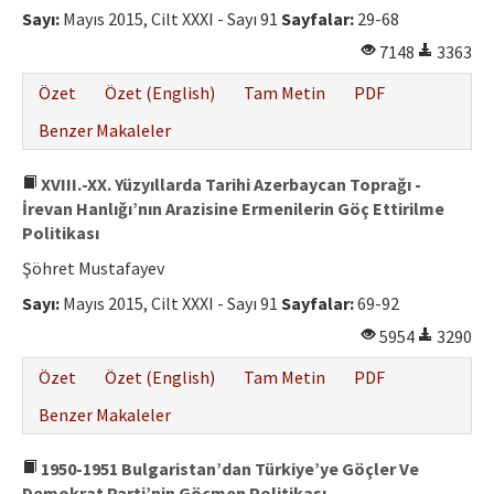
Sayı:
Mayıs 2015, Cilt XXXI - Sayı 91
Sayfalar:
29-68
7148
3363
Özet
Özet (English)
Tam Metin
PDF
Benzer Makaleler
XVIII.-XX. Yüzyıllarda Tarihi Azerbaycan Toprağı -
İrevan Hanlığı’nın Arazisine Ermenilerin Göç Ettirilme
Politikası
Şöhret Mustafayev
Sayı:
Mayıs 2015, Cilt XXXI - Sayı 91
Sayfalar:
69-92
5954
3290
Özet
Özet (English)
Tam Metin
PDF
Benzer Makaleler
1950-1951 Bulgaristan’dan Türkiye’ye Göçler Ve
Demokrat Parti’nin Göçmen Politikası