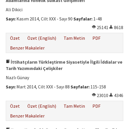
Adamlarına Yönelik Suikast Girişimleri
Ali Dikici
Sayı:
Kasım 2014, Cilt XXX - Sayı 90
Sayfalar:
1-48
25141
8618
Özet
Özet (English)
Tam Metin
PDF
Benzer Makaleler
İttihatçıların Türkleştirme Siyasetiyle İlgili İddialar ve
Tarih Yazımındaki Çelişkiler
Nazlı Günay
Sayı:
Mart 2014, Cilt XXX - Sayı 88
Sayfalar:
115-158
23010
4346
Özet
Özet (English)
Tam Metin
PDF
Benzer Makaleler