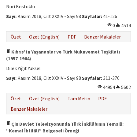
Etik İlkeler
Nuri Köstüklü
Yazar Rehberi
Sayı:
Kasım 2018, Cilt XXXIV - Sayı 98
Sayfalar:
41-126
0
4514
Hakem Rehberi
Özet
Özet (English)
PDF
Benzer Makaleler
İletişim
Kıbrıs’ta Yaşananlar ve Türk Mukavemet Teşkilatı
(1957-1964)
Dilek Yiğit Yüksel
Sayı:
Kasım 2018, Cilt XXXIV - Sayı 98
Sayfalar:
311-376
44954
5602
Özet
Özet (English)
Tam Metin
PDF
Benzer Makaleler
Çin Devlet Televizyonunda Türk İnkilâbının Temsili:
“Kemal İhtilâli” Belgeseli Örneği