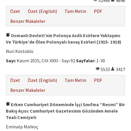
52966
4646
Özet
Özet (English)
Tam Metin
PDF
Benzer Makaleler
Osmanlı Devleti’nin Polonya Asıllı Esirlere Yaklaşımı
Ve Türkiye’de Ölen Polonyalı Savaş Esirleri (1915- 1918)
Nuri Köstüklü
Sayı:
Kasım 2015, Cilt XXXI - Sayı 92
Sayfalar:
1-30
5533
3417
Özet
Özet (English)
Tam Metin
PDF
Benzer Makaleler
Erken Cumhuriyet Döneminde İşçi Sınıfına “Resmi” Bir
Bakış Açısı: Cumhuriyet Gazetesinin Gözünden Amele
Teali Cemiyeti
Eminalp Malkoç