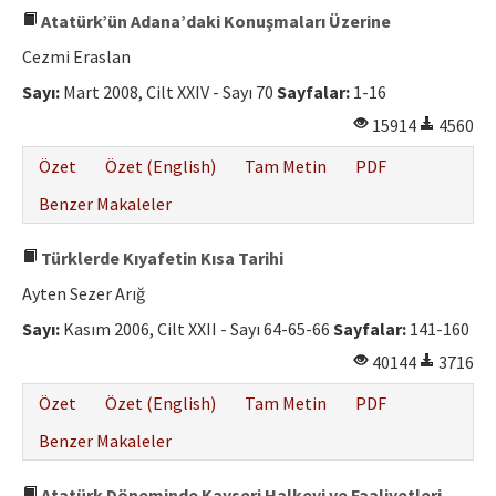
Atatürk’ün Adana’daki Konuşmaları Üzerine
Cezmi Eraslan
Sayı:
Mart 2008, Cilt XXIV - Sayı 70
Sayfalar:
1-16
15914
4560
Özet
Özet (English)
Tam Metin
PDF
Benzer Makaleler
Türklerde Kıyafetin Kısa Tarihi
Ayten Sezer Arığ
Sayı:
Kasım 2006, Cilt XXII - Sayı 64-65-66
Sayfalar:
141-160
40144
3716
Özet
Özet (English)
Tam Metin
PDF
Benzer Makaleler
Atatürk Döneminde Kayseri Halkevi ve Faaliyetleri