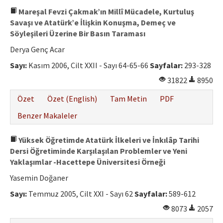
Mareşal Fevzi Çakmak’ın Millî Mücadele, Kurtuluş
Savaşı ve Atatürk’e İlişkin Konuşma, Demeç ve
Söyleşileri Üzerine Bir Basın Taraması
Derya Genç Acar
Sayı:
Kasım 2006, Cilt XXII - Sayı 64-65-66
Sayfalar:
293-328
31822
8950
Özet
Özet (English)
Tam Metin
PDF
Benzer Makaleler
Yüksek Öğretimde Atatürk İlkeleri ve İnkılâp Tarihi
Dersi Öğretiminde Karşılaşılan Problemler ve Yeni
Yaklaşımlar -Hacettepe Üniversitesi Örneği
Yasemin Doğaner
Sayı:
Temmuz 2005, Cilt XXI - Sayı 62
Sayfalar:
589-612
8073
2057