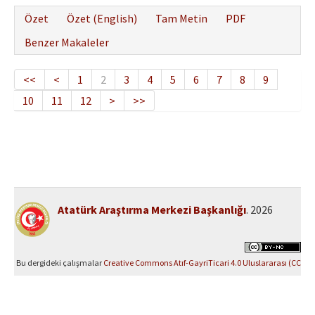
Özet
Özet (English)
Tam Metin
PDF
Benzer Makaleler
<<
<
1
2
3
4
5
6
7
8
9
10
11
12
>
>>
Atatürk Araştırma Merkezi Başkanlığı
. 2026
Bu dergideki çalışmalar
Creative Commons Atıf-GayriTicari 4.0 Uluslararası (CC
BY-NC 4.0)
ile lisanslanmıştır.
Yazılım Parkı - Bilimsel Dergi Yayınlama ve Yönetim Sistemi