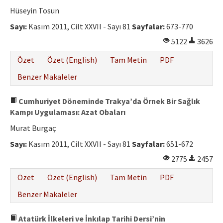
Etik İlkeler
Hüseyin Tosun
Yazar Rehberi
Sayı:
Kasım 2011, Cilt XXVII - Sayı 81
Sayfalar:
673-770
5122
3626
Hakem Rehberi
Özet
Özet (English)
Tam Metin
PDF
İletişim
Benzer Makaleler
Cumhuriyet Döneminde Trakya’da Örnek Bir Sağlık
Kampı Uygulaması: Azat Obaları
Murat Burgaç
Sayı:
Kasım 2011, Cilt XXVII - Sayı 81
Sayfalar:
651-672
2775
2457
Özet
Özet (English)
Tam Metin
PDF
Benzer Makaleler
Atatürk İlkeleri ve İnkılap Tarihi Dersi’nin