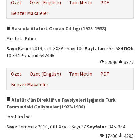
Özet
Özet (English)
Tam Metin
PDF
Benzer Makaleler
Basında Atatürk Orman Çiftliği (1925-1938)
Mustafa Kılınç
Sayı:
Kasım 2019, Cilt XXXV - Sayı 100
Sayfalar:
555-584
DOI:
10.33419/aamd.642446
22546
3879
Özet
Özet (English)
Tam Metin
PDF
Benzer Makaleler
Atatürk’ün Direktif ve Tavsiyeleri Işığında Türk
Tarımındaki Gelişmeler (1923-1938)
İbrahim İnci
Sayı:
Temmuz 2010, Cilt XXVI - Sayı 77
Sayfalar:
345-384
17406
4395