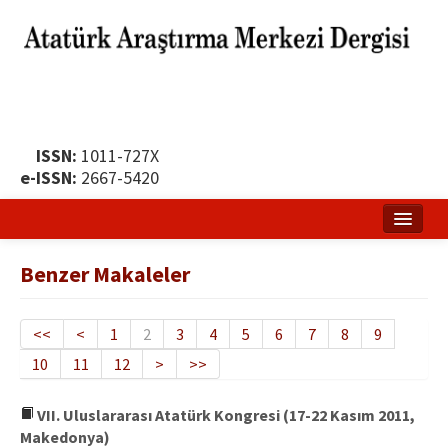
ISSN:
1011-727X
e-ISSN:
2667-5420
Ana Sayfa
Benzer Makaleler
Hakkında
Yayın Politikası
<<
<
1
2
3
4
5
6
7
8
9
10
11
12
>
>>
Dergi Kurulları
Yayın İlkeleri
VII. Uluslararası Atatürk Kongresi (17-22 Kasım 2011,
Makedonya)