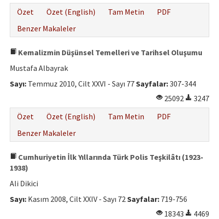
Özet
Özet (English)
Tam Metin
PDF
Benzer Makaleler
Kemalizmin Düşünsel Temelleri ve Tarihsel Oluşumu
Mustafa Albayrak
Sayı:
Temmuz 2010, Cilt XXVI - Sayı 77
Sayfalar:
307-344
25092
3247
Özet
Özet (English)
Tam Metin
PDF
Benzer Makaleler
Cumhuriyetin İlk Yıllarında Türk Polis Teşkilâtı (1923-
1938)
Ali Dikici
Sayı:
Kasım 2008, Cilt XXIV - Sayı 72
Sayfalar:
719-756
18343
4469